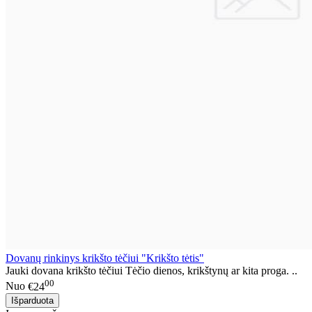
Dovanų rinkinys krikšto tėčiui "Krikšto tėtis"
Jauki dovana krikšto tėčiui Tėčio dienos, krikštynų ar kita proga. ..
00
Nuo
€24