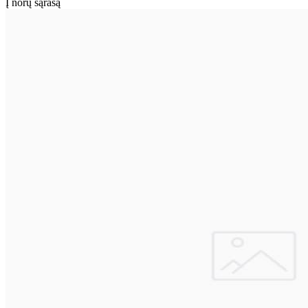
Į norų sąrašą