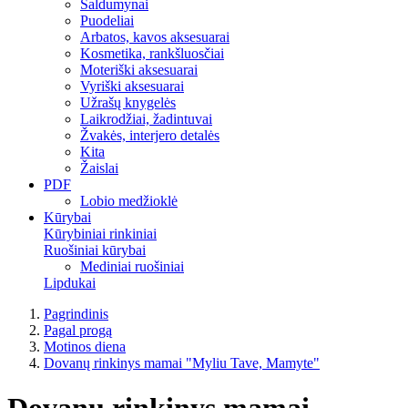
Saldumynai
Puodeliai
Arbatos, kavos aksesuarai
Kosmetika, rankšluosčiai
Moteriški aksesuarai
Vyriški aksesuarai
Užrašų knygelės
Laikrodžiai, žadintuvai
Žvakės, interjero detalės
Kita
Žaislai
PDF
Lobio medžioklė
Kūrybai
Kūrybiniai rinkiniai
Ruošiniai kūrybai
Mediniai ruošiniai
Lipdukai
Pagrindinis
Pagal progą
Motinos diena
Dovanų rinkinys mamai "Myliu Tave, Mamyte"
Dovanų rinkinys mamai