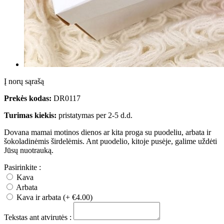
Į norų sąrašą
Prekės kodas:
DR0117
Turimas kiekis:
pristatymas per 2-5 d.d.
Dovana mamai motinos dienos ar kita proga su puodeliu, arbata ir
šokoladinėmis širdelėmis. Ant puodelio, kitoje pusėje, galime uždėti
Jūsų nuotrauką.
Pasirinkite :
Kava
Arbata
Kava ir arbata (+ €4.00)
Tekstas ant atvirutės :