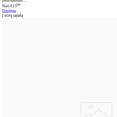
pasirinktinai. ..
00
Nuo
€15
Daugiau
Į norų sąrašą