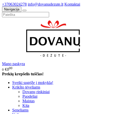
+37063024278
info@dovanudezute.lt
Kontaktai
Navigacija
Mano paskyra
00
€0
0
Prekių krepšelis tuščias!
Sveiki sugrįžę į mokyklą!
Krikšto tėveliams
Dovanų rinkiniai
Puodeliai
Maistas
Kita
Seneliams