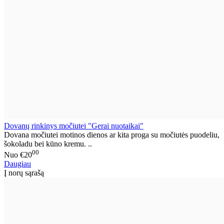
Dovanų rinkinys močiutei "Gerai nuotaikai"
Dovana močiutei motinos dienos ar kita proga su močiutės puodeliu,
šokoladu bei kūno kremu. ..
00
Nuo
€20
Daugiau
Į norų sąrašą