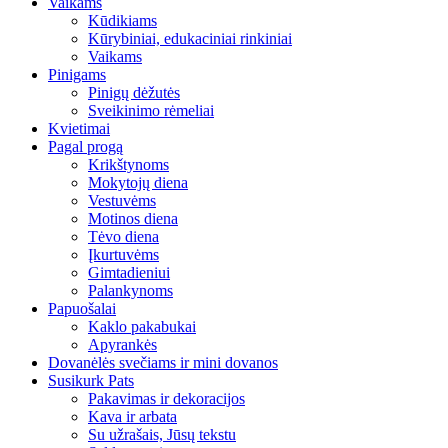
Vaikams
Kūdikiams
Kūrybiniai, edukaciniai rinkiniai
Vaikams
Pinigams
Pinigų dėžutės
Sveikinimo rėmeliai
Kvietimai
Pagal progą
Krikštynoms
Mokytojų diena
Vestuvėms
Motinos diena
Tėvo diena
Įkurtuvėms
Gimtadieniui
Palankynoms
Papuošalai
Kaklo pakabukai
Apyrankės
Dovanėlės svečiams ir mini dovanos
Susikurk Pats
Pakavimas ir dekoracijos
Kava ir arbata
Su užrašais, Jūsų tekstu