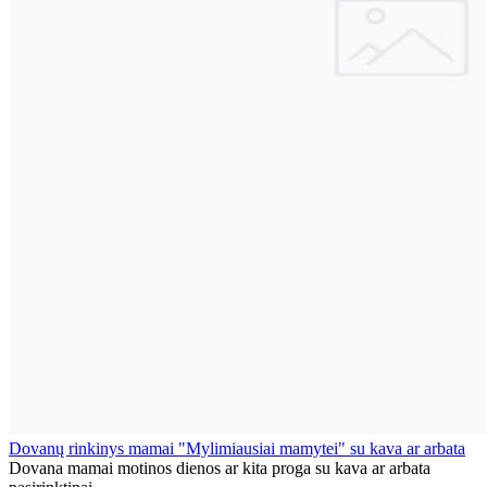
Dovanų rinkinys mamai "Mylimiausiai mamytei" su kava ar arbata
Dovana mamai motinos dienos ar kita proga su kava ar arbata