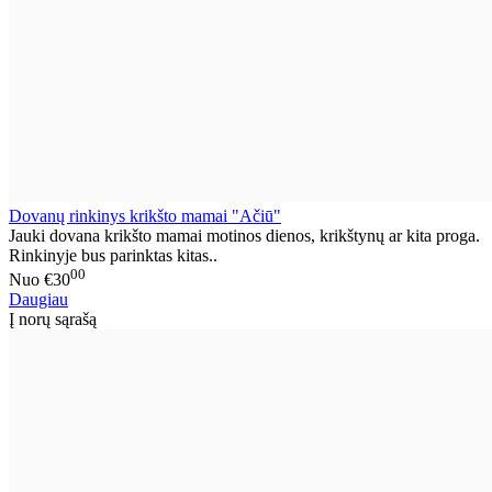
Dovanų rinkinys krikšto mamai "Ačiū"
Jauki dovana krikšto mamai motinos dienos, krikštynų ar kita proga.
Rinkinyje bus parinktas kitas..
00
Nuo
€30
Daugiau
Į norų sąrašą