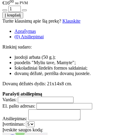
00
€16
su PVM
Turite klausimų apie šią prekę?
Klauskite
Aprašymas
(0) Atsiliepimai
Rinkinį sudaro:
juodoji arbata (50 g.);
puodelis "Myliu tave, Mamyte";
šokoladiniai širdelės formos saldainiai;
dovanų dėžutė, perrišta dovanų juostele.
Dovanų dėžutės dydis: 21x14x8 cm.
Parašyti atsiliepimą
Vardas:
El. pašto adresas:
Atsiliepimas:
Įvertinimas:
Įveskite saugos kodą: