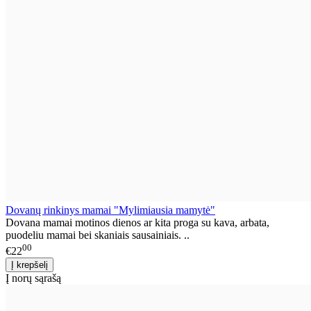
Dovanų rinkinys mamai "Mylimiausia mamytė"
Dovana mamai motinos dienos ar kita proga su kava, arbata,
puodeliu mamai bei skaniais sausainiais. ..
00
€22
Į norų sąrašą