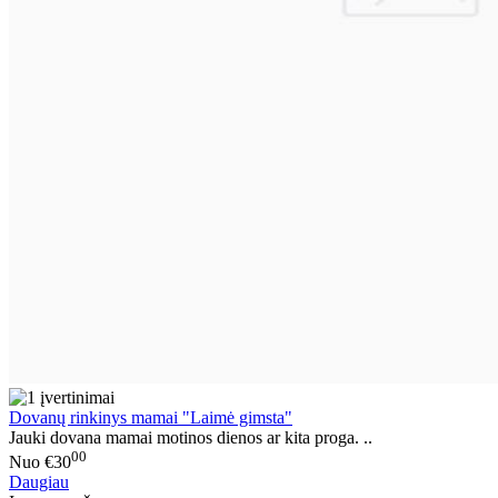
Dovanų rinkinys mamai "Laimė gimsta"
Jauki dovana mamai motinos dienos ar kita proga. ..
00
Nuo
€30
Daugiau