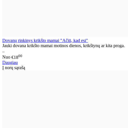
Dovanų rinkinys krikšto mamai "Ačiū, kad esi"
Jauki dovana krikšto mamai motinos dienos, krikštynų ar kita proga.
..
00
Nuo
€18
Daugiau
Į norų sąrašą