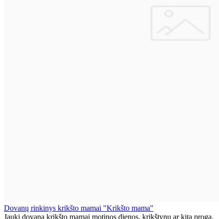
Dovanų rinkinys krikšto mamai "Krikšto mama"
Jauki dovana krikšto mamai motinos dienos, krikštynų ar kita proga.