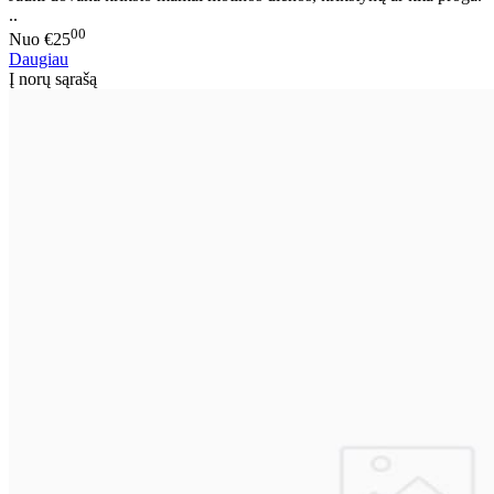
..
00
Nuo
€25
Daugiau
Į norų sąrašą