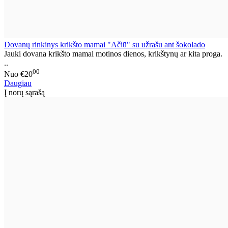
Dovanų rinkinys krikšto mamai "Ačiū" su užrašu ant šokolado
Jauki dovana krikšto mamai motinos dienos, krikštynų ar kita proga.
..
00
Nuo
€20
Daugiau
Į norų sąrašą