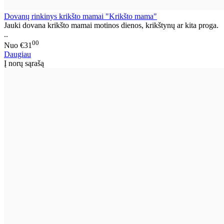
Dovanų rinkinys krikšto mamai "Krikšto mama"
Jauki dovana krikšto mamai motinos dienos, krikštynų ar kita proga.
..
00
Nuo
€31
Daugiau
Į norų sąrašą