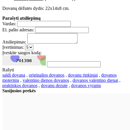
Dovanų dėžutės dydis: 22x14x8 cm.
Parašyti atsiliepimą
Vardas:
El. pašto adresas:
Atsiliepimas:
Įvertinimas:
Įveskite saugos kodą:
Rašyti
saldi dovana
,
originalios dovanos
,
dovanu rinkiniai
,
dovanos
moterims
,
valentino dienos dovanos
,
dovanos valentino dienai
,
praktiskos dovanos
,
dovanu dezute
,
dovanos vyrams
Susijusios prekės