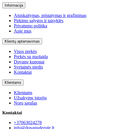
Informacija
Atsiskaitymas, pristatymas ir grąžinimas
Pirkimo sąlygos ir taisyklės
Privatumo politika
Apie mus
Klientų aptarnavimas
Visos prekės
Prekės su nuolaida
Dovanų kuponai
Svetainės medis
Kontaktai
Klientams
Klientams
Užsakymų istorija
Norų sąrašas
Kontaktai
+37063024278
info@dovanudezute.lt