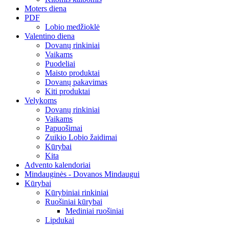
Moters diena
PDF
Lobio medžioklė
Valentino diena
Dovanų rinkiniai
Vaikams
Puodeliai
Maisto produktai
Dovanų pakavimas
Kiti produktai
Velykoms
Dovanų rinkiniai
Vaikams
Papuošimai
Zuikio Lobio žaidimai
Kūrybai
Kita
Advento kalendoriai
Mindauginės - Dovanos Mindaugui
Kūrybai
Kūrybiniai rinkiniai
Ruošiniai kūrybai
Mediniai ruošiniai
Lipdukai