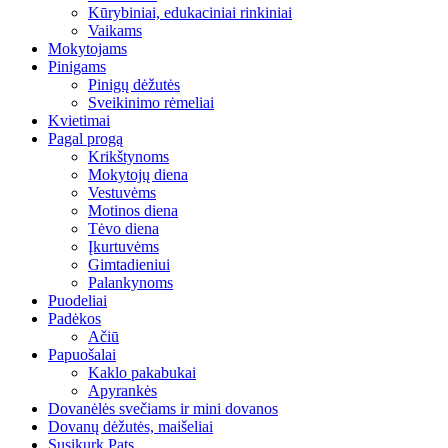
Kūrybiniai, edukaciniai rinkiniai
Vaikams
Mokytojams
Pinigams
Pinigų dėžutės
Sveikinimo rėmeliai
Kvietimai
Pagal progą
Krikštynoms
Mokytojų diena
Vestuvėms
Motinos diena
Tėvo diena
Įkurtuvėms
Gimtadieniui
Palankynoms
Puodeliai
Padėkos
Ačiū
Papuošalai
Kaklo pakabukai
Apyrankės
Dovanėlės svečiams ir mini dovanos
Dovanų dėžutės, maišeliai
Susikurk Pats