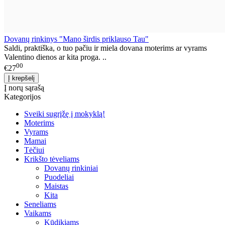
Dovanų rinkinys "Mano širdis priklauso Tau"
Saldi, praktiška, o tuo pačiu ir miela dovana moterims ar vyrams
Valentino dienos ar kita proga. ..
00
€27
Į norų sąrašą
Kategorijos
Sveiki sugrįžę į mokyklą!
Moterims
Vyrams
Mamai
Tėčiui
Krikšto tėveliams
Dovanų rinkiniai
Puodeliai
Maistas
Kita
Seneliams
Vaikams
Kūdikiams