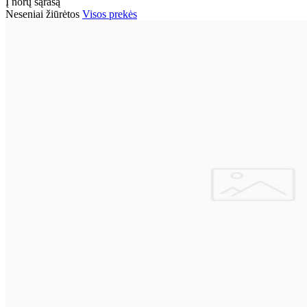
Į norų sąrašą
Neseniai žiūrėtos
Visos prekės