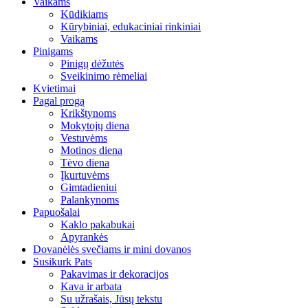
Vaikams
Kūdikiams
Kūrybiniai, edukaciniai rinkiniai
Vaikams
Pinigams
Pinigų dėžutės
Sveikinimo rėmeliai
Kvietimai
Pagal progą
Krikštynoms
Mokytojų diena
Vestuvėms
Motinos diena
Tėvo diena
Įkurtuvėms
Gimtadieniui
Palankynoms
Papuošalai
Kaklo pakabukai
Apyrankės
Dovanėlės svečiams ir mini dovanos
Susikurk Pats
Pakavimas ir dekoracijos
Kava ir arbata
Su užrašais, Jūsų tekstu