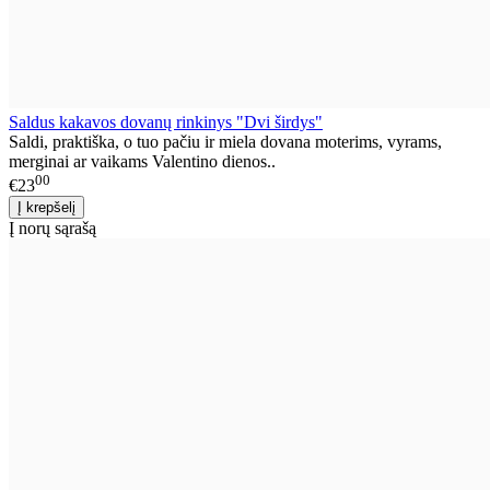
Saldus kakavos dovanų rinkinys "Dvi širdys"
Saldi, praktiška, o tuo pačiu ir miela dovana moterims, vyrams,
merginai ar vaikams Valentino dienos..
00
€23
Į norų sąrašą