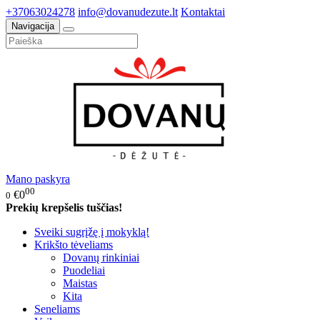
+37063024278
info@dovanudezute.lt
Kontaktai
Navigacija
Mano paskyra
00
€0
0
Prekių krepšelis tuščias!
Sveiki sugrįžę į mokyklą!
Krikšto tėveliams
Dovanų rinkiniai
Puodeliai
Maistas
Kita
Seneliams