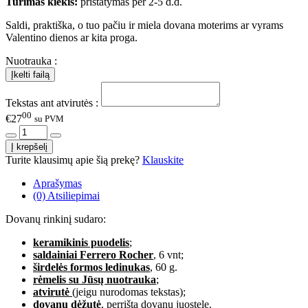
Turimas kiekis:
pristatymas per 2-5 d.d.
Saldi, praktiška, o tuo pačiu ir miela dovana moterims ar vyrams
Valentino dienos ar kita proga.
Nuotrauka :
Tekstas ant atvirutės :
00
€27
su PVM
Turite klausimų apie šią prekę?
Klauskite
Aprašymas
(0) Atsiliepimai
Dovanų rinkinį sudaro:
keramikinis puodelis
;
saldainiai Ferrero Rocher
, 6 vnt;
širdelės formos ledinukas
, 60 g.
rėmelis su Jūsų nuotrauka
;
atvirutė
(jeigu nurodomas tekstas);
dovanų dėžutė
, perrišta dovanų juostele.