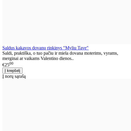
Saldus kakavos dovanų rinkinys "Myliu Tave"
Saldi, praktiška, o tuo pačiu ir miela dovana moterims, vyrams,
merginai ar vaikams Valentino dienos..
00
€25
Į norų sąrašą