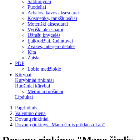
Saldumynai
Puodeliai
Arbatos, kavos aksesuarai
Kosmetika, rankšluosčiai
Moteriški aksesuarai
Vyriški aksesuarai
Užrašų knygelės
Laikrodžiai, žadintuvai
Žvakės, interjero detalės
Kita
Žaislai
PDF
Lobio medžioklė
Kūrybai
Kūrybiniai rinkiniai
Ruošiniai kūrybai
Mediniai ruošiniai
Lipdukai
Pagrindinis
Valentino diena
Dovanų rinkiniai
Dovanų rinkinys "Mano širdis priklauso Tau"
Dovanų rinkinys "Mano širdis