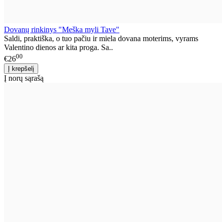
Dovanų rinkinys "Meška myli Tave"
Saldi, praktiška, o tuo pačiu ir miela dovana moterims, vyrams
Valentino dienos ar kita proga. Sa..
00
€26
Į norų sąrašą