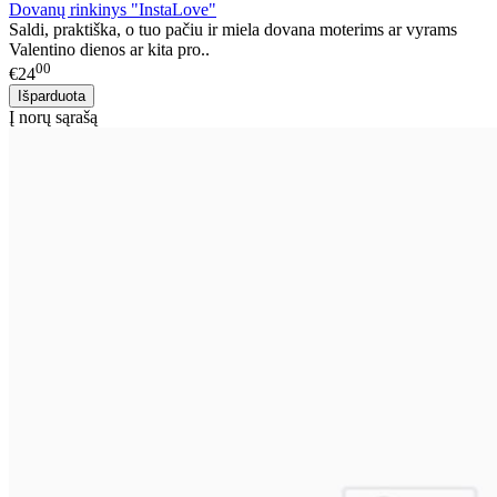
Dovanų rinkinys "InstaLove"
Saldi, praktiška, o tuo pačiu ir miela dovana moterims ar vyrams
Valentino dienos ar kita pro..
00
€24
Į norų sąrašą