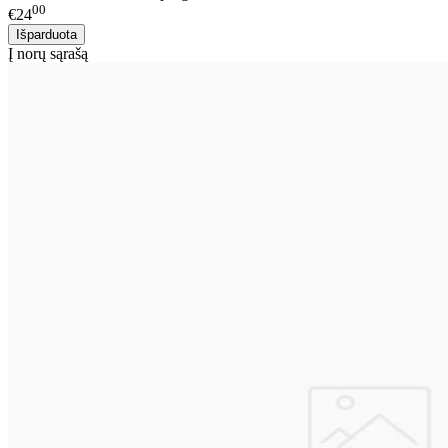
00
€24
Į norų sąrašą