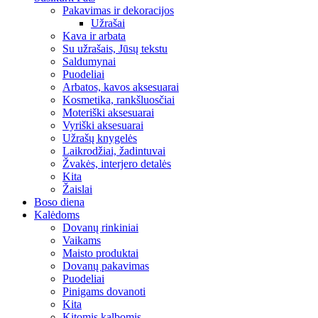
Pakavimas ir dekoracijos
Užrašai
Kava ir arbata
Su užrašais, Jūsų tekstu
Saldumynai
Puodeliai
Arbatos, kavos aksesuarai
Kosmetika, rankšluosčiai
Moteriški aksesuarai
Vyriški aksesuarai
Užrašų knygelės
Laikrodžiai, žadintuvai
Žvakės, interjero detalės
Kita
Žaislai
Boso diena
Kalėdoms
Dovanų rinkiniai
Vaikams
Maisto produktai
Dovanų pakavimas
Puodeliai
Pinigams dovanoti
Kita
Kitomis kalbomis