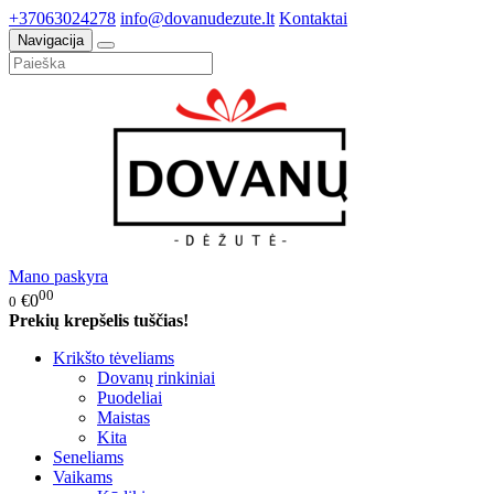
+37063024278
info@dovanudezute.lt
Kontaktai
Navigacija
Mano paskyra
00
€0
0
Prekių krepšelis tuščias!
Krikšto tėveliams
Dovanų rinkiniai
Puodeliai
Maistas
Kita
Seneliams
Vaikams