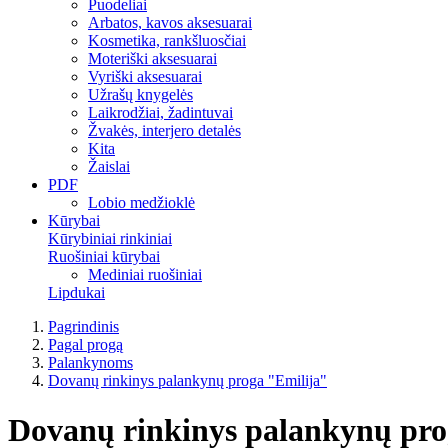
Puodeliai
Arbatos, kavos aksesuarai
Kosmetika, rankšluosčiai
Moteriški aksesuarai
Vyriški aksesuarai
Užrašų knygelės
Laikrodžiai, žadintuvai
Žvakės, interjero detalės
Kita
Žaislai
PDF
Lobio medžioklė
Kūrybai
Kūrybiniai rinkiniai
Ruošiniai kūrybai
Mediniai ruošiniai
Lipdukai
Pagrindinis
Pagal progą
Palankynoms
Dovanų rinkinys palankynų proga "Emilija"
Dovanų rinkinys palankynų pro