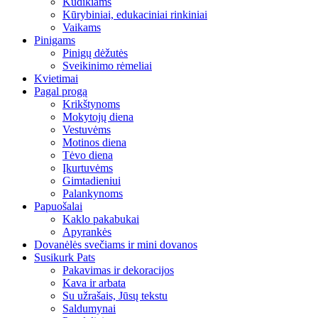
Kūdikiams
Kūrybiniai, edukaciniai rinkiniai
Vaikams
Pinigams
Pinigų dėžutės
Sveikinimo rėmeliai
Kvietimai
Pagal progą
Krikštynoms
Mokytojų diena
Vestuvėms
Motinos diena
Tėvo diena
Įkurtuvėms
Gimtadieniui
Palankynoms
Papuošalai
Kaklo pakabukai
Apyrankės
Dovanėlės svečiams ir mini dovanos
Susikurk Pats
Pakavimas ir dekoracijos
Kava ir arbata
Su užrašais, Jūsų tekstu
Saldumynai