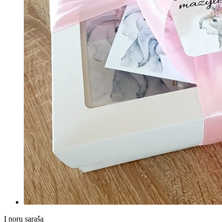
Į norų sąrašą