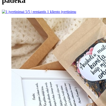
padėka
5
/5 | remiantis
1
kliento įvertinimu