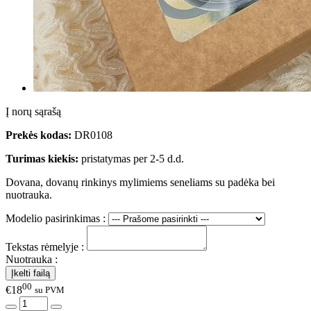
Į norų sąrašą
Prekės kodas:
DR0108
Turimas kiekis:
pristatymas per 2-5 d.d.
Dovana, dovanų rinkinys mylimiems seneliams su padėka bei
nuotrauka.
Modelio pasirinkimas :
Tekstas rėmelyje :
Nuotrauka :
00
€18
su PVM