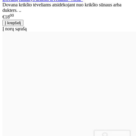
Dovana krikšto tėveliams atsidėkojant nuo krikšto sūnaus arba
dukters. ..
00
€18
Į norų sąrašą