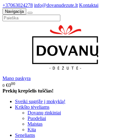
+37063024278
info@dovanudezute.lt
Kontaktai
Navigacija
Mano paskyra
00
€0
0
Prekių krepšelis tuščias!
Sveiki sugrįžę į mokyklą!
Krikšto tėveliams
Dovanų rinkiniai
Puodeliai
Maistas
Kita
Seneliams