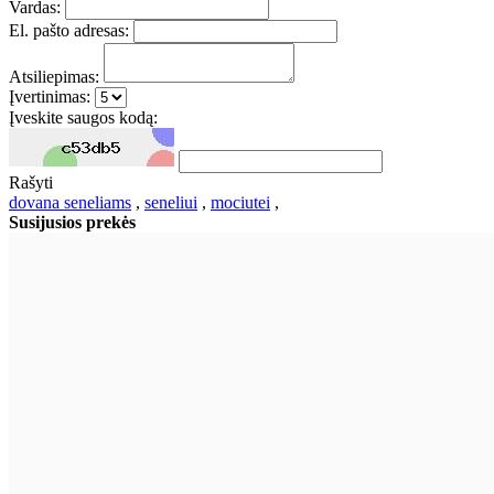
Vardas:
El. pašto adresas:
Atsiliepimas:
Įvertinimas:
Įveskite saugos kodą:
Rašyti
dovana seneliams
,
seneliui
,
mociutei
,
Susijusios prekės