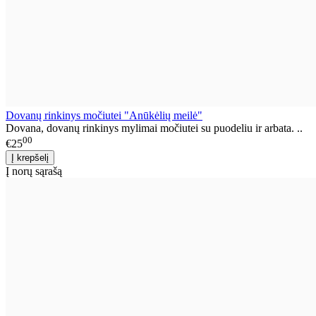
Dovanų rinkinys močiutei "Anūkėlių meilė"
Dovana, dovanų rinkinys mylimai močiutei su puodeliu ir arbata. ..
00
€25
Į norų sąrašą