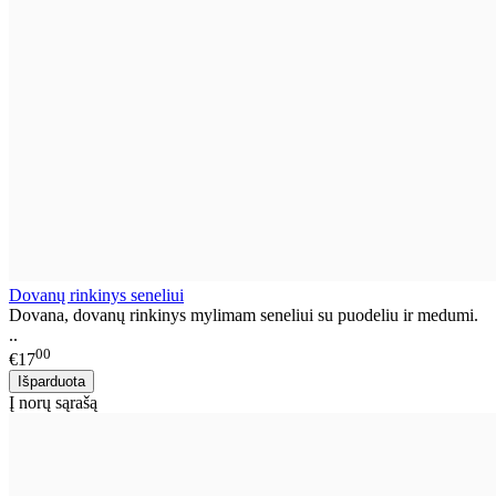
Dovanų rinkinys seneliui
Dovana, dovanų rinkinys mylimam seneliui su puodeliu ir medumi.
..
00
€17
Į norų sąrašą