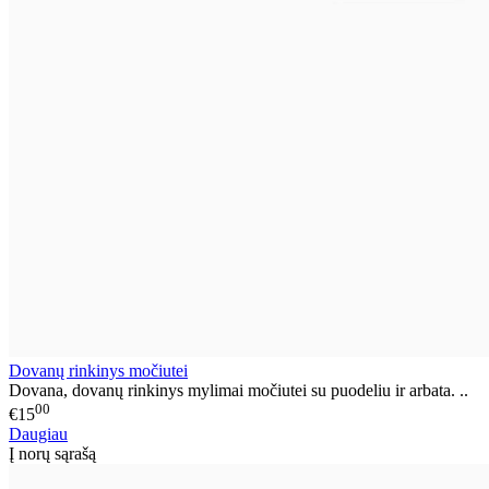
Dovanų rinkinys močiutei
Dovana, dovanų rinkinys mylimai močiutei su puodeliu ir arbata. ..
00
€15
Daugiau
Į norų sąrašą