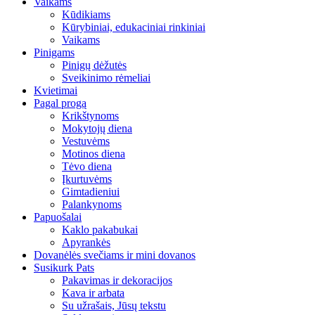
Vaikams
Kūdikiams
Kūrybiniai, edukaciniai rinkiniai
Vaikams
Pinigams
Pinigų dėžutės
Sveikinimo rėmeliai
Kvietimai
Pagal progą
Krikštynoms
Mokytojų diena
Vestuvėms
Motinos diena
Tėvo diena
Įkurtuvėms
Gimtadieniui
Palankynoms
Papuošalai
Kaklo pakabukai
Apyrankės
Dovanėlės svečiams ir mini dovanos
Susikurk Pats
Pakavimas ir dekoracijos
Kava ir arbata
Su užrašais, Jūsų tekstu