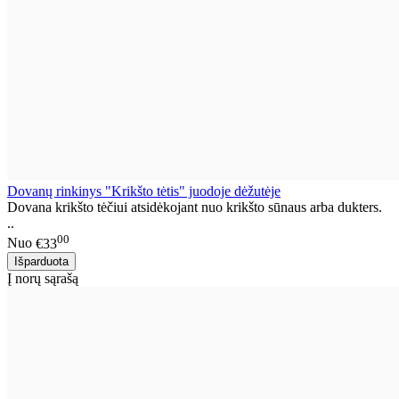
Dovanų rinkinys "Krikšto tėtis" juodoje dėžutėje
Dovana krikšto tėčiui atsidėkojant nuo krikšto sūnaus arba dukters.
..
00
Nuo
€33
Į norų sąrašą