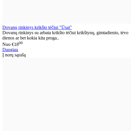
Dovanų rinkinys krikšto tėčiui "Ūsai"
Dovanų rinkinys su arbata krikšto tėčiui krikštynų, gimtadienio, tėvo
dienos ar bet kokia kita proga..
00
Nuo
€18
Daugiau
Į norų sąrašą