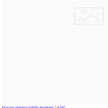
Dovanų rinkinys krikšto tėveliams "Ačiū"