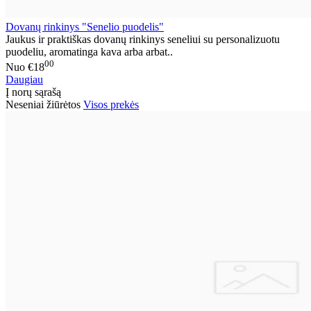
Dovanų rinkinys "Senelio puodelis"
Jaukus ir praktiškas dovanų rinkinys seneliui su personalizuotu
puodeliu, aromatinga kava arba arbat..
00
Nuo
€18
Daugiau
Į norų sąrašą
Neseniai žiūrėtos
Visos prekės