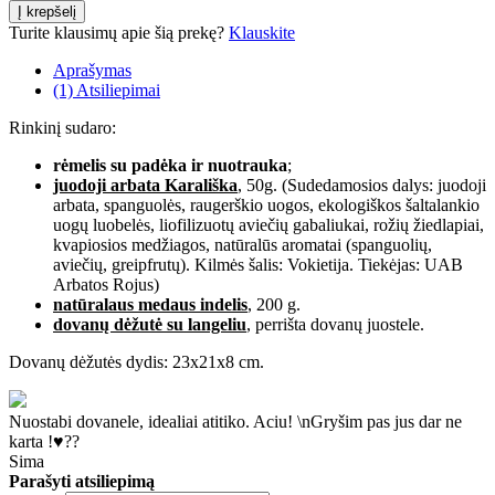
Turite klausimų apie šią prekę?
Klauskite
Aprašymas
(1) Atsiliepimai
Rinkinį sudaro:
rėmelis su padėka ir nuotrauka
;
juodoji arbata Karališka
, 50g. (Sudedamosios dalys: juodoji
arbata, spanguolės, raugerškio uogos, ekologiškos šaltalankio
uogų luobelės, liofilizuotų aviečių gabaliukai, rožių žiedlapiai,
kvapiosios medžiagos, natūralūs aromatai (spanguolių,
aviečių, greipfrutų). Kilmės šalis: Vokietija. Tiekėjas: UAB
Arbatos Rojus)
natūralaus medaus indelis
, 200 g.
dovanų dėžutė su langeliu
, perrišta dovanų juostele.
Dovanų dėžutės dydis: 23x21x8 cm.
Nuostabi dovanele, idealiai atitiko. Aciu! \nGryšim pas jus dar ne
karta !♥️??
Sima
Parašyti atsiliepimą