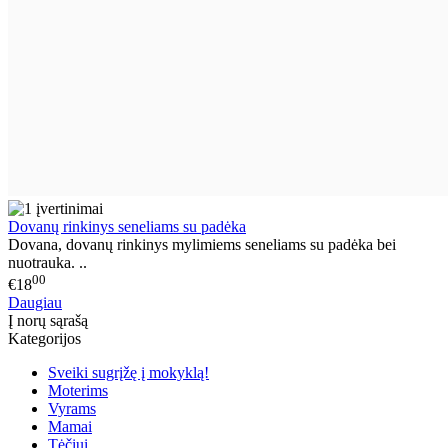
Dovanų rinkinys seneliams su padėka
Dovana, dovanų rinkinys mylimiems seneliams su padėka bei
nuotrauka. ..
00
€18
Daugiau
Į norų sąrašą
Kategorijos
Sveiki sugrįžę į mokyklą!
Moterims
Vyrams
Mamai
Tėčiui