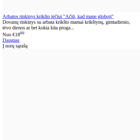
Arbatos rinkinys krikšto tėčiui "Ačiū, kad mane globoji"
Dovanų rinkinys su arbata krikšto mamai krikštynų, gimtadienio,
tėvo dienos ar bet kokia kita proga...
00
Nuo
€18
Daugiau
Į norų sąrašą