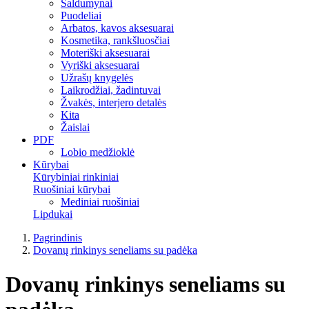
Saldumynai
Puodeliai
Arbatos, kavos aksesuarai
Kosmetika, rankšluosčiai
Moteriški aksesuarai
Vyriški aksesuarai
Užrašų knygelės
Laikrodžiai, žadintuvai
Žvakės, interjero detalės
Kita
Žaislai
PDF
Lobio medžioklė
Kūrybai
Kūrybiniai rinkiniai
Ruošiniai kūrybai
Mediniai ruošiniai
Lipdukai
Pagrindinis
Dovanų rinkinys seneliams su padėka
Dovanų rinkinys seneliams su