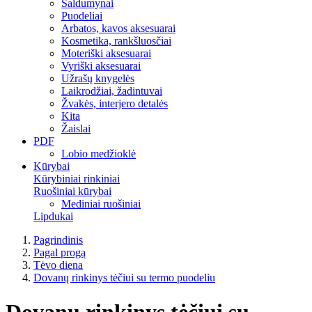
Saldumynai
Puodeliai
Arbatos, kavos aksesuarai
Kosmetika, rankšluosčiai
Moteriški aksesuarai
Vyriški aksesuarai
Užrašų knygelės
Laikrodžiai, žadintuvai
Žvakės, interjero detalės
Kita
Žaislai
PDF
Lobio medžioklė
Kūrybai
Kūrybiniai rinkiniai
Ruošiniai kūrybai
Mediniai ruošiniai
Lipdukai
Pagrindinis
Pagal progą
Tėvo diena
Dovanų rinkinys tėčiui su termo puodeliu
Dovanų rinkinys tėčiui su