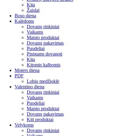
Kita
Žaislai
Boso diena
Kalėdoms
Dovanų rinkiniai
Vaikams
Maisto produktai
Dovanų pakavimas
Puodeliai
Pinigams dovanoti
Kita
Kitomis kalbomis
Moters diena
PDF
Lobio medžioklė
Valentino diena
Dovanų rinkiniai
Vaikams
Puodeliai
Maisto produktai
Dovanų pakavimas
Kiti produktai
Velykoms
Dovanų rinkiniai
Vaikams