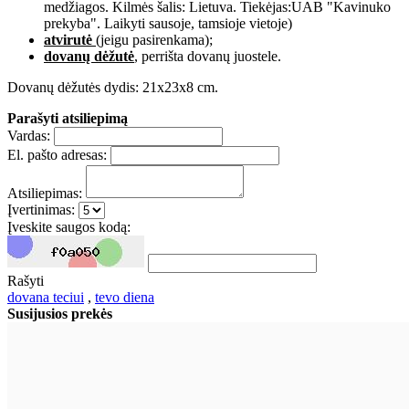
medžiagos. Kilmės šalis: Lietuva. Tiekėjas:UAB "Kavinuko
prekyba". Laikyti sausoje, tamsioje vietoje)
atvirutė
(jeigu pasirenkama);
dovanų dėžutė
, perrišta dovanų juostele.
Dovanų dėžutės dydis: 21x23x8 cm.
Parašyti atsiliepimą
Vardas:
El. pašto adresas:
Atsiliepimas:
Įvertinimas:
Įveskite saugos kodą:
Rašyti
dovana teciui
,
tevo diena
Susijusios prekės