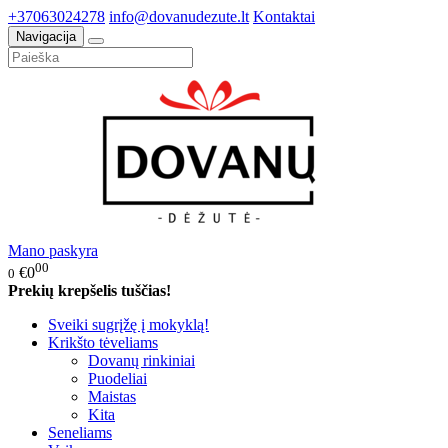
+37063024278
info@dovanudezute.lt
Kontaktai
Navigacija
Mano paskyra
00
€0
0
Prekių krepšelis tuščias!
Sveiki sugrįžę į mokyklą!
Krikšto tėveliams
Dovanų rinkiniai
Puodeliai
Maistas
Kita
Seneliams