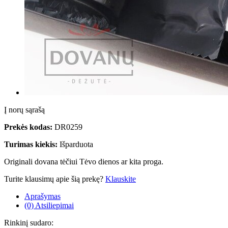
Į norų sąrašą
Prekės kodas:
DR0259
Turimas kiekis:
Išparduota
Originali dovana tėčiui Tėvo dienos ar kita proga.
Turite klausimų apie šią prekę?
Klauskite
Aprašymas
(0) Atsiliepimai
Rinkinį sudaro: