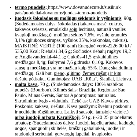
termo puodelis;
https://www.dovanudezute.lt/susikurk-
pats/puodeliai-dovanoms/juodas-termo-puodelis
juodasis šokoladas su moliūgų sėklomis ir vyšniomis
, 90g.
(Sudedamosios dalys: šokoladas (kakavos masė, cukrus,
kakavos sviestas, emulsiklis
sojų
lecitinas, natūrali vanilės
kvapioji medžiaga), moliūgų sėklos 7,6%, vyšnių granulės
3,1% (gliukozės sirupas, vyšnios 35%, krakmolas, cukrus).
MAISTINĖ VERTĖ (100 g/ml) Energinė vertė-2226,00 kJ /
535,00 Kcal; Riebalai-34,6 g; Sočiosios riebalų rūgštys-19,2
g; Angliavandeniai-44,1 g; Cukrūs-41,5 g;skaidulinės
medžiagos-8,4g; Baltymai-7,6 g;druska-0,10g. Kakavos
sausųjų medžiagų yra ne mažiau kaip 55%. Daug skaidulinių
medžiagų. Gali būti
pieno, glitimo, žemės riešutų ir kitų
riešutų pėdsakų.
Gamintojas: UAB „Rūta“, Šiauliai, Lietuva.
malta kava
, 70 g. (Sudedamosios dalys: 100% arabikos
pupelės (Bourbon). Kilmės šalis: Brazilija. Regionas: Sao
Paulo, Minas Gerais, Santos Apdorojimas: natūralus.
Skrudinimo lygis - vidutinis. Tiekėjas: UAB Kavos pirklys.
Poskonis: kakava, riešutai. Kava pasižymi: švelniu poskoniu
ir nedideliu rūgštingumu. Laikyti sausoje, tamsioje vietoje.),
arba
juodoji arbata Karališkoji
, 50 g. (~20-25 puodeliams
arbatos); (Sudedamosios dalys: Juodoji lapelių arbata, kadugių
uogos, spanguolių skiltelės, braškių gabaliukai, juodieji ir
raudonieji serbentai, gervuogių lapeliai, kvapiosios