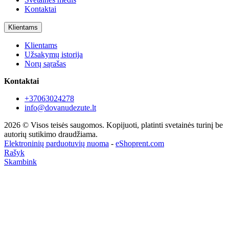
Kontaktai
Klientams
Klientams
Užsakymų istorija
Norų sąrašas
Kontaktai
+37063024278
info@dovanudezute.lt
2026 © Visos teisės saugomos. Kopijuoti, platinti svetainės turinį be
autorių sutikimo draudžiama.
Elektroninių parduotuvių nuoma
-
eShoprent.com
Rašyk
Skambink