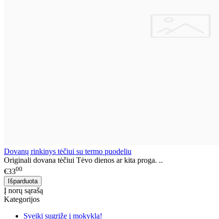
Dovanų rinkinys tėčiui su termo puodeliu
Originali dovana tėčiui Tėvo dienos ar kita proga. ..
00
€33
Į norų sąrašą
Kategorijos
Sveiki sugrįžę į mokyklą!