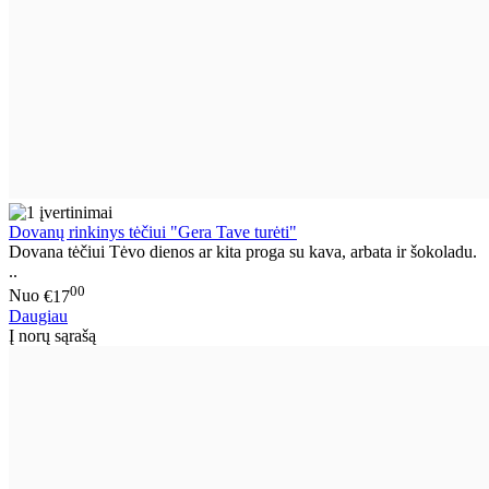
Dovanų rinkinys tėčiui "Gera Tave turėti"
Dovana tėčiui Tėvo dienos ar kita proga su kava, arbata ir šokoladu.
..
00
Nuo
€17
Daugiau
Į norų sąrašą