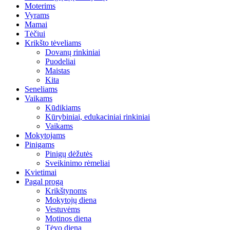
Moterims
Vyrams
Mamai
Tėčiui
Krikšto tėveliams
Dovanų rinkiniai
Puodeliai
Maistas
Kita
Seneliams
Vaikams
Kūdikiams
Kūrybiniai, edukaciniai rinkiniai
Vaikams
Mokytojams
Pinigams
Pinigų dėžutės
Sveikinimo rėmeliai
Kvietimai
Pagal progą
Krikštynoms
Mokytojų diena
Vestuvėms
Motinos diena
Tėvo diena