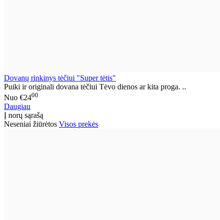
Dovanų rinkinys tėčiui "Super tėtis"
Puiki ir originali dovana tėčiui Tėvo dienos ar kita proga. ..
00
Nuo
€24
Daugiau
Į norų sąrašą
Neseniai žiūrėtos
Visos prekės