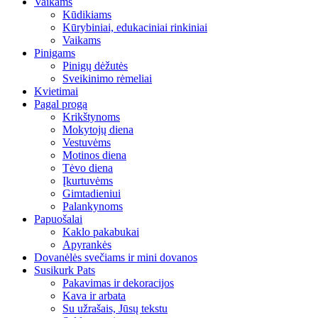
Vaikams
Kūdikiams
Kūrybiniai, edukaciniai rinkiniai
Vaikams
Pinigams
Pinigų dėžutės
Sveikinimo rėmeliai
Kvietimai
Pagal progą
Krikštynoms
Mokytojų diena
Vestuvėms
Motinos diena
Tėvo diena
Įkurtuvėms
Gimtadieniui
Palankynoms
Papuošalai
Kaklo pakabukai
Apyrankės
Dovanėlės svečiams ir mini dovanos
Susikurk Pats
Pakavimas ir dekoracijos
Kava ir arbata
Su užrašais, Jūsų tekstu