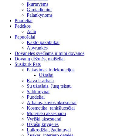
Įkurtuvėms
Gimtadieniui
Palankynoms
Puodeliai
Padėkos
Ačiū
Papuošalai
Kaklo pakabukai
Apyrankės
Dovanėlės svečiams ir mini dovanos
Dovanų dėžutės, maišeliai
Susikurk Pats
Pakavimas ir dekoracijos
Užrašai
Kava ir arbata
Su užrašais, Jūsų tekstu
Saldumynai
Puodeliai
Arbatos, kavos aksesuarai
Kosmetika, rankšluosčiai
Moteriški aksesuarai
Vyriški aksesuarai
Užrašų knygelės
Laikrodžiai, žadintuvai
Žvakės, interjero detalės