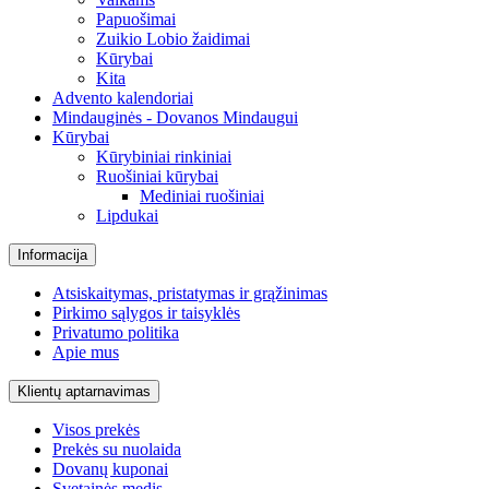
Papuošimai
Zuikio Lobio žaidimai
Kūrybai
Kita
Advento kalendoriai
Mindauginės - Dovanos Mindaugui
Kūrybai
Kūrybiniai rinkiniai
Ruošiniai kūrybai
Mediniai ruošiniai
Lipdukai
Informacija
Atsiskaitymas, pristatymas ir grąžinimas
Pirkimo sąlygos ir taisyklės
Privatumo politika
Apie mus
Klientų aptarnavimas
Visos prekės
Prekės su nuolaida
Dovanų kuponai
Svetainės medis