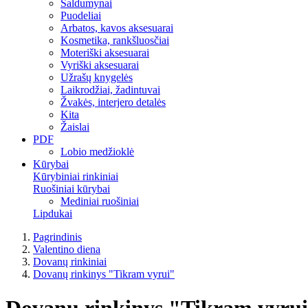
Saldumynai
Puodeliai
Arbatos, kavos aksesuarai
Kosmetika, rankšluosčiai
Moteriški aksesuarai
Vyriški aksesuarai
Užrašų knygelės
Laikrodžiai, žadintuvai
Žvakės, interjero detalės
Kita
Žaislai
PDF
Lobio medžioklė
Kūrybai
Kūrybiniai rinkiniai
Ruošiniai kūrybai
Mediniai ruošiniai
Lipdukai
Pagrindinis
Valentino diena
Dovanų rinkiniai
Dovanų rinkinys "Tikram vyrui"
Dovanų rinkinys "Tikram vyru