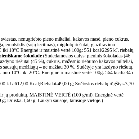
sviestas, nenugriebto pieno milteliai, kakavos masė, pieno cukrus,
ga, emulsiklis (sojų lecitinas), migdolų riešutai, glazūravimo
 iki 18°C Energinė ir maistinė vertė 100g: 551 kcal/2295 kJ, riebalų
pieniškame šokolade
(Sudedamosios dalys: pieninis šokoladas (46
 lazdyno riešutai (45 %), cukrus, mažesnio riebumo kakavos milteliai,
os sausųjų medžiagų – ne mažiau 30 %. Sudėtyje yra lazdyno riešutų,
ra: nuo 10°C iki 20°C. Energinė ir maistinė vertė 100g: 564 kcal/2345
J / 612,00 Kcal;Riebalai-49,00 g; Sočiosios riebalų rūgštys-3,70
tų ir jų produktų. MAISTINĖ VERTĖ (100 g/ml). Energinė vertė
g; Druska-1,60 g. Laikyti sausoje, tamsioje vietoje.)