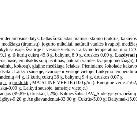
Sudedamosios dalys: baltas šokoladas tiramisu skonio (cukrus, kakavos 
i medžiaga (tiramisų), jogurto milteliai, natūrali vanilės kvapioji medžia
ti sausoje, švarioje ir vėsioje vietoje. Laikymo temperatūra: nuo 15°C
49,1 g, iš kurių cukrų 45,8 g, baltymų 8,9 g, druskos 0,09 g.
Lazdynai 
os masė, emulsiklis sojų lecitinas, natūrali vanilės kvapioji medžiaga),
 (palmių, kokosų), glajinė medžiaga šelakas. Pieniniame šokolade kakav
pėdsakų. Laikyti sausoje, švarioje ir vėsioje vietoje. Laikymo temperatū
avandenių 44 g, iš kurių cukrų 36 g, baltymų 9,4 g, druskos 0,07 g
ų ir jų produktų.
MAISTINĖ VERTĖ (100 g/ml). Energinė vertė-2562,00 k
ka-0,00 g. Laikyti sausoje, tamsioje vietoje.)
tacijos (99,8%), druska (1,2%). Kilmės šalis: JAV
.
Sudėtyje yra: riešu
ūgštys-9,20 g; Angliavandeniai-33,00 g; Cukrūs-5,00 g; Baltymai-15,00 