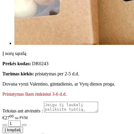
Į norų sąrašą
Prekės kodas:
DR0243
Turimas kiekis:
pristatymas per 2-5 d.d.
Dovana vyrui Valentino, gimtadienio, ar Vyrų dienos proga.
Pristatymas šiam rinkiniui 3-6 d.d.
Tekstas ant atvirutės :
00
€27
su PVM