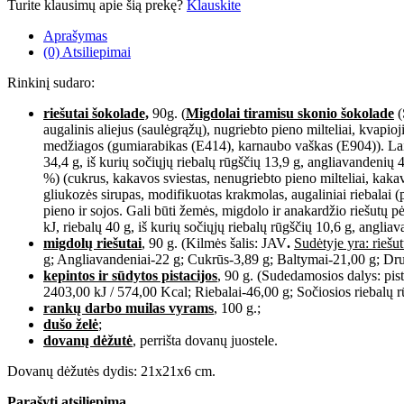
Turite klausimų apie šią prekę?
Klauskite
Aprašymas
(0) Atsiliepimai
Rinkinį sudaro:
riešutai šokolade,
90g. (
Migdolai tiramisu skonio šokolade
(
augalinis aliejus (saulėgrąžų), nugriebto pieno milteliai, kvapioj
medžiagos (gumiarabikas (E414), karnaubo vaškas (E904)). Laiky
34,4 g, iš kurių sočiųjų riebalų rūgščių 13,9 g, angliavandenių 
%) (cukrus, kakavos sviestas, nenugriebto pieno milteliai, kakav
gliukozės sirupas, modifikuotas krakmolas, augaliniai riebalai
pieno ir sojos. Gali būti žemės, migdolo ir anakardžio riešutų 
kJ, riebalų 40 g, iš kurių sočiųjų riebalų rūgščių 10,6 g, angli
migdolų riešutai
, 90 g. (Kilmės šalis: JAV
.
Sudėtyje yra: riešut
g; Angliavandeniai-22 g; Cukrūs-3,89 g; Baltymai-21,00 g; Drus
kepintos ir sūdytos pistacijos
, 90 g. (Sudedamosios dalys: pis
2403,00 kJ / 574,00 Kcal; Riebalai-46,00 g; Sočiosios riebalų r
rankų darbo muilas vyrams
, 100 g.;
dušo želė
;
dovanų dėžutė
, perrišta dovanų juostele.
Dovanų dėžutės dydis: 21x21x6 cm.
Parašyti atsiliepimą