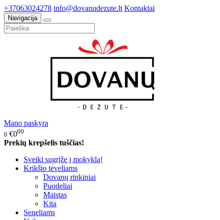
+37063024278
info@dovanudezute.lt
Kontaktai
Navigacija
Mano paskyra
00
€0
0
Prekių krepšelis tuščias!
Sveiki sugrįžę į mokyklą!
Krikšto tėveliams
Dovanų rinkiniai
Puodeliai
Maistas
Kita
Seneliams