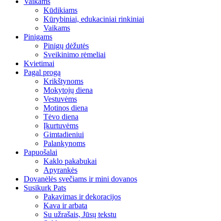
Vaikams
Kūdikiams
Kūrybiniai, edukaciniai rinkiniai
Vaikams
Pinigams
Pinigų dėžutės
Sveikinimo rėmeliai
Kvietimai
Pagal progą
Krikštynoms
Mokytojų diena
Vestuvėms
Motinos diena
Tėvo diena
Įkurtuvėms
Gimtadieniui
Palankynoms
Papuošalai
Kaklo pakabukai
Apyrankės
Dovanėlės svečiams ir mini dovanos
Susikurk Pats
Pakavimas ir dekoracijos
Kava ir arbata
Su užrašais, Jūsų tekstu