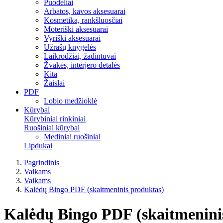
Puodeliai
Arbatos, kavos aksesuarai
Kosmetika, rankšluosčiai
Moteriški aksesuarai
Vyriški aksesuarai
Užrašų knygelės
Laikrodžiai, žadintuvai
Žvakės, interjero detalės
Kita
Žaislai
PDF
Lobio medžioklė
Kūrybai
Kūrybiniai rinkiniai
Ruošiniai kūrybai
Mediniai ruošiniai
Lipdukai
Pagrindinis
Vaikams
Vaikams
Kalėdų Bingo PDF (skaitmeninis produktas)
Kalėdų Bingo PDF (skaitmenini