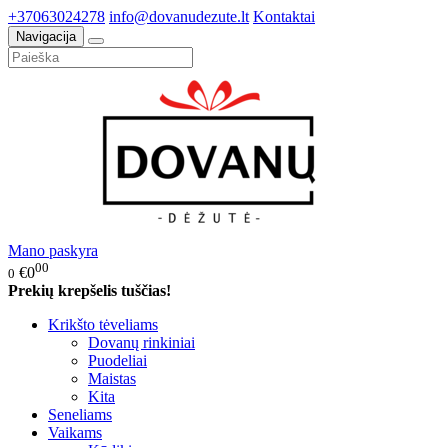
+37063024278
info@dovanudezute.lt
Kontaktai
Navigacija
Mano paskyra
00
€0
0
Prekių krepšelis tuščias!
Krikšto tėveliams
Dovanų rinkiniai
Puodeliai
Maistas
Kita
Seneliams
Vaikams