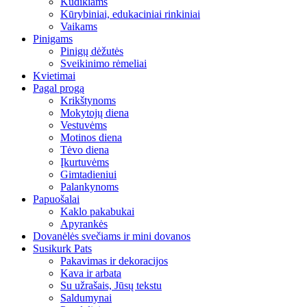
Kūdikiams
Kūrybiniai, edukaciniai rinkiniai
Vaikams
Pinigams
Pinigų dėžutės
Sveikinimo rėmeliai
Kvietimai
Pagal progą
Krikštynoms
Mokytojų diena
Vestuvėms
Motinos diena
Tėvo diena
Įkurtuvėms
Gimtadieniui
Palankynoms
Papuošalai
Kaklo pakabukai
Apyrankės
Dovanėlės svečiams ir mini dovanos
Susikurk Pats
Pakavimas ir dekoracijos
Kava ir arbata
Su užrašais, Jūsų tekstu
Saldumynai