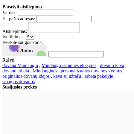
Parašyti atsiliepimą
Vardas:
El. pašto adresas:
Atsiliepimas:
Įvertinimas:
Įveskite saugos kodą:
Rašyti
dovana Mindaugui
,
Mindaugo isminties eliksyras
,
dovanu kava
,
dovanu arbata
,
Mindaugines
,
personalizuotos dovanos vyrams
,
originalios dovanų idėjos
,
kava su užrašu
,
arbata pakelyje
,
smagios dovanos
Susijusios prekės