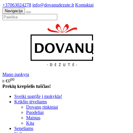
+37063024278
info@dovanudezute.lt
Kontaktai
Navigacija
Mano paskyra
00
€0
0
Prekių krepšelis tuščias!
Sveiki sugrįžę į mokyklą!
Krikšto tėveliams
Dovanų rinkiniai
Puodeliai
Maistas
Kita
Seneliams