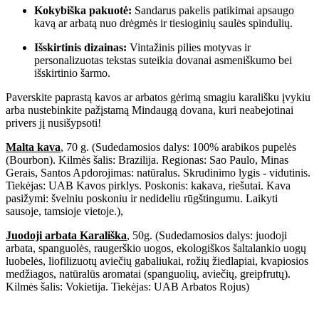
Kokybiška pakuotė:
Sandarus pakelis patikimai apsaugo
kavą ar arbatą nuo drėgmės ir tiesioginių saulės spindulių.
Išskirtinis dizainas:
Vintažinis pilies motyvas ir
personalizuotas tekstas suteikia dovanai asmeniškumo bei
išskirtinio šarmo.
Paverskite paprastą kavos ar arbatos gėrimą smagiu karališku įvykiu
arba nustebinkite pažįstamą Mindaugą dovana, kuri neabejotinai
privers jį nusišypsoti!
Malta kava
, 70 g. (Sudedamosios dalys: 100% arabikos pupelės
(Bourbon). Kilmės šalis: Brazilija. Regionas: Sao Paulo, Minas
Gerais, Santos Apdorojimas: natūralus. Skrudinimo lygis - vidutinis.
Tiekėjas: UAB Kavos pirklys. Poskonis: kakava, riešutai. Kava
pasižymi: švelniu poskoniu ir nedideliu rūgštingumu. Laikyti
sausoje, tamsioje vietoje.),
Juodoji arbata Karališka
, 50g. (Sudedamosios dalys: juodoji
arbata, spanguolės, raugerškio uogos, ekologiškos šaltalankio uogų
luobelės, liofilizuotų aviečių gabaliukai, rožių žiedlapiai, kvapiosios
medžiagos, natūralūs aromatai (spanguolių, aviečių, greipfrutų).
Kilmės šalis: Vokietija. Tiekėjas: UAB Arbatos Rojus)