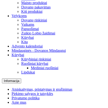
Maisto produktai
Dovanų pakavimas
Kiti produktai
Velykoms
Dovanų rinkiniai
Vaikams
Papuošimai
Zuikio Lobio žaidimai
Kūrybai
Kita
Advento kalendoriai
Mindauginės - Dovanos Mindaugui
Kūrybai
Kūrybiniai rinkiniai
Ruošiniai kūrybai
Mediniai ruošiniai
Lipdukai
Informacija
Atsiskaitymas, pristatymas ir grąžinimas
Pirkimo sąlygos ir taisyklės
Privatumo politika
Apie mus