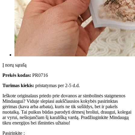
Į norų sąrašą
Prekės kodas:
PR0716
Turimas kiekis:
pristatymas per 2-5 d.d.
Ieškote originalaus priedo prie dovanos ar simbolinės staigmenos
Mindaugui? Viduje slepiasi aukščiausios kokybės pasirinktas
gėrimas (kava arba arbata), kuris ne tik sušildys, bet ir pakels
nuotaiką. Tai puikus būdas parodyti dėmesį broliui, draugui, kolegai
ar vyrui, nešiojančiam šį karališką vardą. Pradžiuginkite Mindaugą
tikru energijos bei išminties užtaisu!
Pasirinkite :