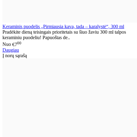
Keraminis puodelis „Pirmiausia kava, tada – karalystė“, 300 ml
Pradėkite dieną teisingais prioritetais su šiuo žaviu 300 ml talpos
keraminiu puodeliu! Papuoštas de..
00
Nuo
€7
Daugiau
Į norų sąrašą