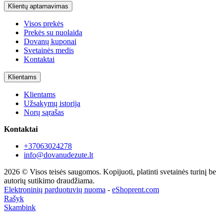
Klientų aptarnavimas
Visos prekės
Prekės su nuolaida
Dovanų kuponai
Svetainės medis
Kontaktai
Klientams
Klientams
Užsakymų istorija
Norų sąrašas
Kontaktai
+37063024278
info@dovanudezute.lt
2026 © Visos teisės saugomos. Kopijuoti, platinti svetainės turinį be
autorių sutikimo draudžiama.
Elektroninių parduotuvių nuoma
-
eShoprent.com
Rašyk
Skambink