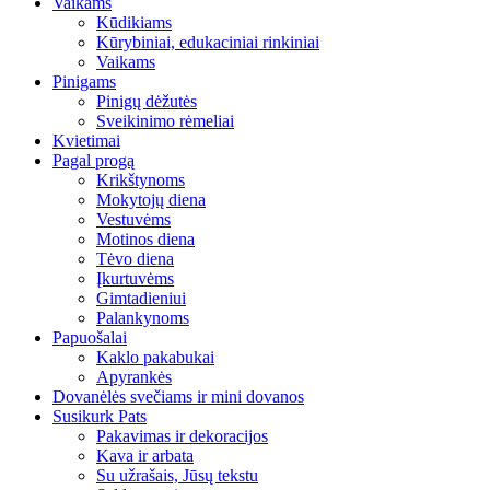
Vaikams
Kūdikiams
Kūrybiniai, edukaciniai rinkiniai
Vaikams
Pinigams
Pinigų dėžutės
Sveikinimo rėmeliai
Kvietimai
Pagal progą
Krikštynoms
Mokytojų diena
Vestuvėms
Motinos diena
Tėvo diena
Įkurtuvėms
Gimtadieniui
Palankynoms
Papuošalai
Kaklo pakabukai
Apyrankės
Dovanėlės svečiams ir mini dovanos
Susikurk Pats
Pakavimas ir dekoracijos
Kava ir arbata
Su užrašais, Jūsų tekstu