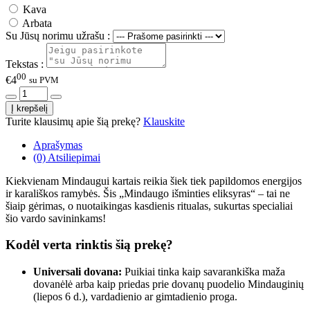
Kava
Arbata
Su Jūsų norimu užrašu :
Tekstas :
00
€4
su PVM
Turite klausimų apie šią prekę?
Klauskite
Aprašymas
(0) Atsiliepimai
Kiekvienam Mindaugui kartais reikia šiek tiek papildomos energijos
ir karališkos ramybės. Šis „Mindaugo išminties eliksyras“ – tai ne
šiaip gėrimas, o nuotaikingas kasdienis ritualas, sukurtas specialiai
šio vardo savininkams!
Kodėl verta rinktis šią prekę?
Universali dovana:
Puikiai tinka kaip savarankiška maža
dovanėlė arba kaip priedas prie dovanų puodelio Mindauginių
(liepos 6 d.), vardadienio ar gimtadienio proga.