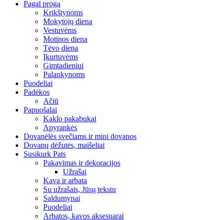
Pagal progą
Krikštynoms
Mokytojų diena
Vestuvėms
Motinos diena
Tėvo diena
Įkurtuvėms
Gimtadieniui
Palankynoms
Puodeliai
Padėkos
Ačiū
Papuošalai
Kaklo pakabukai
Apyrankės
Dovanėlės svečiams ir mini dovanos
Dovanų dėžutės, maišeliai
Susikurk Pats
Pakavimas ir dekoracijos
Užrašai
Kava ir arbata
Su užrašais, Jūsų tekstu
Saldumynai
Puodeliai
Arbatos, kavos aksesuarai