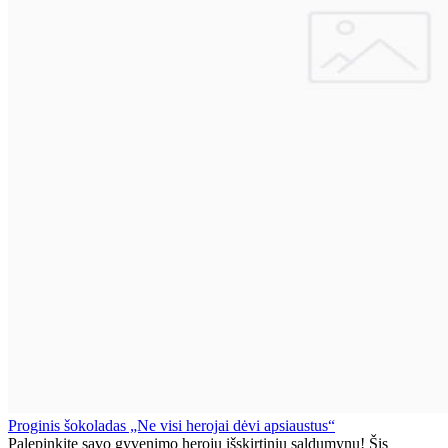
Proginis šokoladas „Ne visi herojai dėvi apsiaustus“
Palepinkite savo gyvenimo herojų išskirtiniu saldumynu! Šis