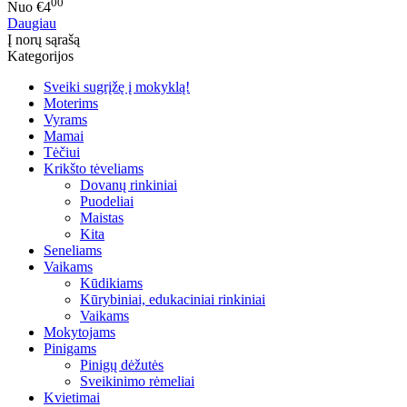
00
Nuo
€4
Daugiau
Į norų sąrašą
Kategorijos
Sveiki sugrįžę į mokyklą!
Moterims
Vyrams
Mamai
Tėčiui
Krikšto tėveliams
Dovanų rinkiniai
Puodeliai
Maistas
Kita
Seneliams
Vaikams
Kūdikiams
Kūrybiniai, edukaciniai rinkiniai
Vaikams
Mokytojams
Pinigams
Pinigų dėžutės
Sveikinimo rėmeliai
Kvietimai