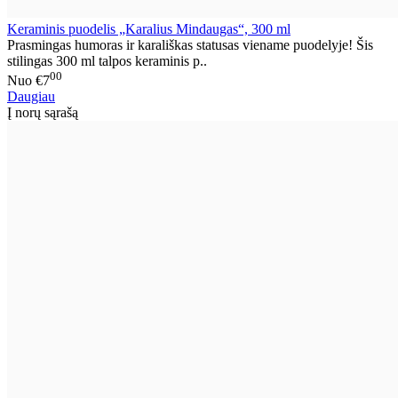
Keraminis puodelis „Karalius Mindaugas“, 300 ml
Prasmingas humoras ir karališkas statusas viename puodelyje! Šis
stilingas 300 ml talpos keraminis p..
00
Nuo
€7
Daugiau
Į norų sąrašą