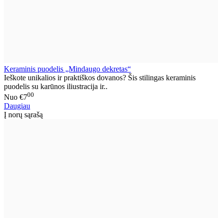
Keraminis puodelis „Mindaugo dekretas“
Ieškote unikalios ir praktiškos dovanos? Šis stilingas keraminis
puodelis su karūnos iliustracija ir..
00
Nuo
€7
Daugiau
Į norų sąrašą