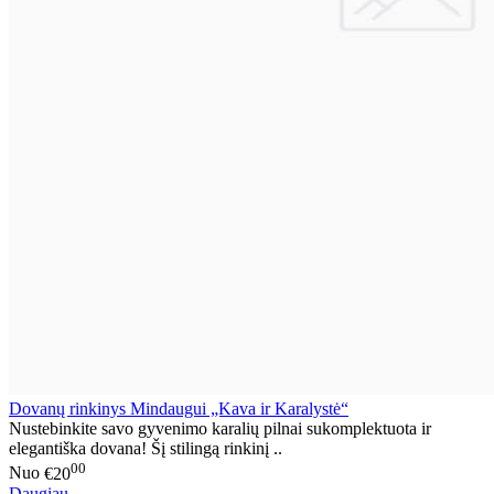
Dovanų rinkinys Mindaugui „Kava ir Karalystė“
Nustebinkite savo gyvenimo karalių pilnai sukomplektuota ir
elegantiška dovana! Šį stilingą rinkinį ..
00
Nuo
€20
Daugiau