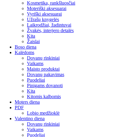
Kosmetika, rankšluosčiai
Moteriški aksesuarai
Vyriški aksesuarai
Užrašų knygelės
Laikrodžiai, žadintuvai
Žvakės, interjero detalės
Kita
Žaislai
Boso diena
Kalėdoms
Dovanų rinkiniai
Vaikams
Maisto produktai
Dovanų pakavimas
Puodeliai
Pinigams dovanoti
Kita
Kitomis kalbomis
Moters diena
PDF
Lobio medžioklė
Valentino diena
Dovanų rinkiniai
Vaikams
Puodeliai