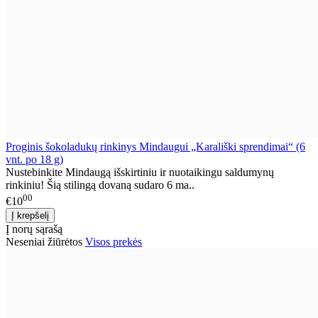
Proginis šokoladukų rinkinys Mindaugui „Karališki sprendimai“ (6
vnt. po 18 g)
Nustebinkite Mindaugą išskirtiniu ir nuotaikingu saldumynų
rinkiniu! Šią stilingą dovaną sudaro 6 ma..
00
€10
Į norų sąrašą
Neseniai žiūrėtos
Visos prekės