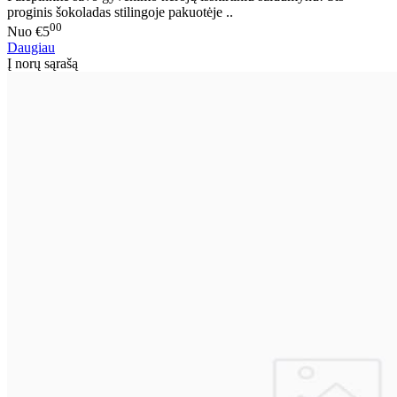
proginis šokoladas stilingoje pakuotėje ..
00
Nuo
€5
Daugiau
Į norų sąrašą