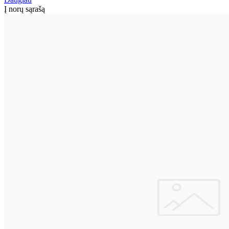
Į norų sąrašą