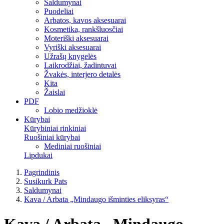
Saldumynai
Puodeliai
Arbatos, kavos aksesuarai
Kosmetika, rankšluosčiai
Moteriški aksesuarai
Vyriški aksesuarai
Užrašų knygelės
Laikrodžiai, žadintuvai
Žvakės, interjero detalės
Kita
Žaislai
PDF
Lobio medžioklė
Kūrybai
Kūrybiniai rinkiniai
Ruošiniai kūrybai
Mediniai ruošiniai
Lipdukai
Pagrindinis
Susikurk Pats
Saldumynai
Kava / Arbata „Mindaugo išminties eliksyras“
Kava / Arbata „Mindaugo