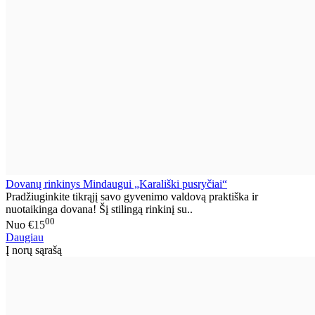
Dovanų rinkinys Mindaugui „Karališki pusryčiai“
Pradžiuginkite tikrąjį savo gyvenimo valdovą praktiška ir
nuotaikinga dovana! Šį stilingą rinkinį su..
00
Nuo
€15
Daugiau
Į norų sąrašą