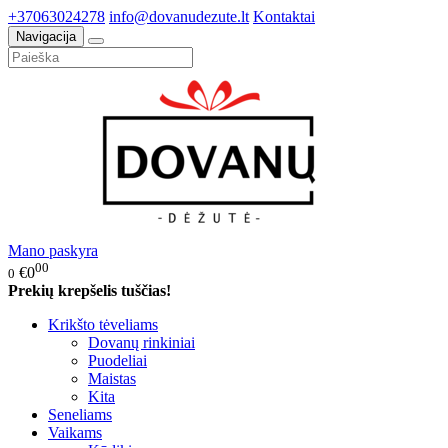
+37063024278
info@dovanudezute.lt
Kontaktai
Navigacija
Mano paskyra
00
€0
0
Prekių krepšelis tuščias!
Krikšto tėveliams
Dovanų rinkiniai
Puodeliai
Maistas
Kita
Seneliams
Vaikams