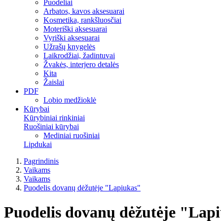
Puodeliai
Arbatos, kavos aksesuarai
Kosmetika, rankšluosčiai
Moteriški aksesuarai
Vyriški aksesuarai
Užrašų knygelės
Laikrodžiai, žadintuvai
Žvakės, interjero detalės
Kita
Žaislai
PDF
Lobio medžioklė
Kūrybai
Kūrybiniai rinkiniai
Ruošiniai kūrybai
Mediniai ruošiniai
Lipdukai
Pagrindinis
Vaikams
Vaikams
Puodelis dovanų dėžutėje "Lapiukas"
Puodelis dovanų dėžutėje "Lap