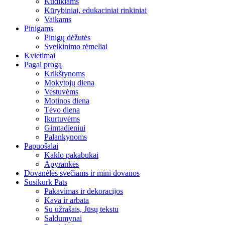
Kūdikiams
Kūrybiniai, edukaciniai rinkiniai
Vaikams
Pinigams
Pinigų dėžutės
Sveikinimo rėmeliai
Kvietimai
Pagal progą
Krikštynoms
Mokytojų diena
Vestuvėms
Motinos diena
Tėvo diena
Įkurtuvėms
Gimtadieniui
Palankynoms
Papuošalai
Kaklo pakabukai
Apyrankės
Dovanėlės svečiams ir mini dovanos
Susikurk Pats
Pakavimas ir dekoracijos
Kava ir arbata
Su užrašais, Jūsų tekstu
Saldumynai