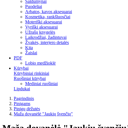
Saldumynai
Puodeliai
Arbatos, kavos aksesuarai
Kosmetika, rankšluosčiai
Moteriški aksesuarai
Vyriški aksesuarai
Užrašų knygelės
Laikrodžiai, žadintuvai
Žvakės, interjero detalės
Kita
Žaislai
PDF
Lobio medžioklė
Kūrybai
Kūrybiniai rinkiniai
Ruošiniai kūrybai
Mediniai ruošiniai
Lipdukai
Pagrindinis
Pinigams
Pinigų dėžutės
Maža dovanėlė "Jaukių švenčių"
Maža dovanėlė "Jaukių švenčių