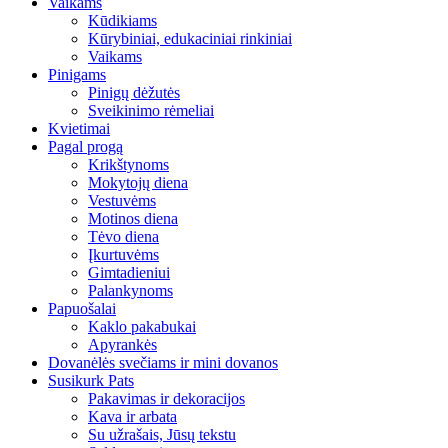
Vaikams
Kūdikiams
Kūrybiniai, edukaciniai rinkiniai
Vaikams
Pinigams
Pinigų dėžutės
Sveikinimo rėmeliai
Kvietimai
Pagal progą
Krikštynoms
Mokytojų diena
Vestuvėms
Motinos diena
Tėvo diena
Įkurtuvėms
Gimtadieniui
Palankynoms
Papuošalai
Kaklo pakabukai
Apyrankės
Dovanėlės svečiams ir mini dovanos
Susikurk Pats
Pakavimas ir dekoracijos
Kava ir arbata
Su užrašais, Jūsų tekstu