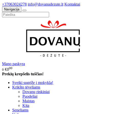
+37063024278
info@dovanudezute.lt
Kontaktai
Navigacija
Mano paskyra
00
€0
0
Prekių krepšelis tuščias!
Sveiki sugrįžę į mokyklą!
Krikšto tėveliams
Dovanų rinkiniai
Puodeliai
Maistas
Kita
Seneliams