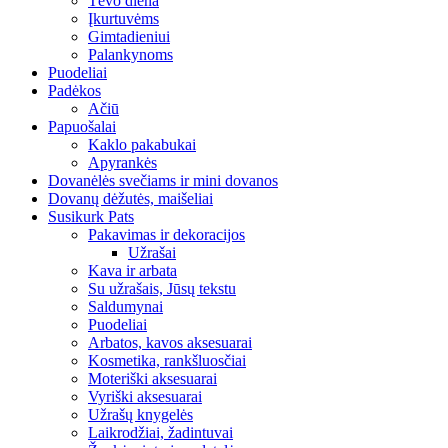
Tėvo diena
Įkurtuvėms
Gimtadieniui
Palankynoms
Puodeliai
Padėkos
Ačiū
Papuošalai
Kaklo pakabukai
Apyrankės
Dovanėlės svečiams ir mini dovanos
Dovanų dėžutės, maišeliai
Susikurk Pats
Pakavimas ir dekoracijos
Užrašai
Kava ir arbata
Su užrašais, Jūsų tekstu
Saldumynai
Puodeliai
Arbatos, kavos aksesuarai
Kosmetika, rankšluosčiai
Moteriški aksesuarai
Vyriški aksesuarai
Užrašų knygelės
Laikrodžiai, žadintuvai