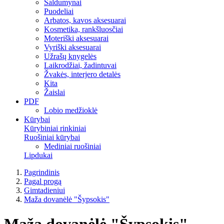
Saldumynai
Puodeliai
Arbatos, kavos aksesuarai
Kosmetika, rankšluosčiai
Moteriški aksesuarai
Vyriški aksesuarai
Užrašų knygelės
Laikrodžiai, žadintuvai
Žvakės, interjero detalės
Kita
Žaislai
PDF
Lobio medžioklė
Kūrybai
Kūrybiniai rinkiniai
Ruošiniai kūrybai
Mediniai ruošiniai
Lipdukai
Pagrindinis
Pagal progą
Gimtadieniui
Maža dovanėlė "Šypsokis"
Maža dovanėlė "Šypsokis"