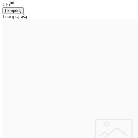
00
€16
Į norų sąrašą