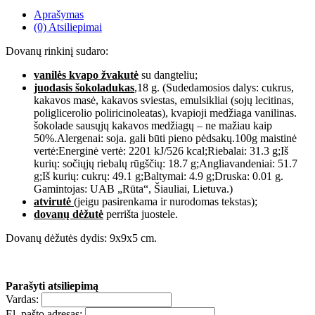
Aprašymas
(0) Atsiliepimai
Dovanų rinkinį sudaro:
vanilės kvapo žvakutė
su dangteliu;
juodasis šokoladukas
,18 g. (Sudedamosios dalys: cukrus,
kakavos masė, kakavos sviestas, emulsikliai (sojų lecitinas,
poliglicerolio poliricinoleatas), kvapioji medžiaga vanilinas.
šokolade sausųjų kakavos medžiagų – ne mažiau kaip
50%.Alergenai: soja. gali būti pieno pėdsakų.100g maistinė
vertė:Energinė vertė: 2201 kJ/526 kcal;Riebalai: 31.3 g;Iš
kurių: sočiųjų riebalų rūgščių: 18.7 g;Angliavandeniai: 51.7
g;Iš kurių: cukrų: 49.1 g;Baltymai: 4.9 g;Druska: 0.01 g.
Gamintojas: UAB „Rūta“, Šiauliai, Lietuva.)
atvirutė
(jeigu pasirenkama ir nurodomas tekstas);
dovanų dėžutė
perrišta juostele.
Dovanų dėžutės dydis: 9x9x5 cm.
Parašyti atsiliepimą
Vardas:
El. pašto adresas: