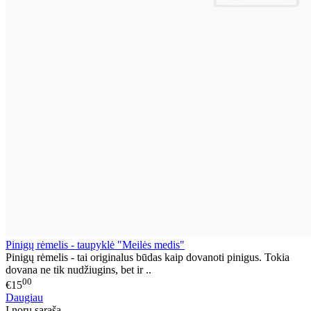
Pinigų rėmelis - taupyklė "Meilės medis"
Pinigų rėmelis - tai originalus būdas kaip dovanoti pinigus. Tokia
dovana ne tik nudžiugins, bet ir ..
00
€15
Daugiau
Į norų sąrašą