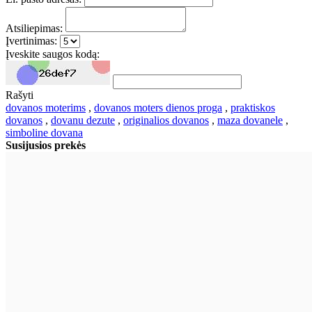
Atsiliepimas:
Įvertinimas:
Įveskite saugos kodą:
Rašyti
dovanos moterims
,
dovanos moters dienos proga
,
praktiskos
dovanos
,
dovanu dezute
,
originalios dovanos
,
maza dovanele
,
simboline dovana
Susijusios prekės