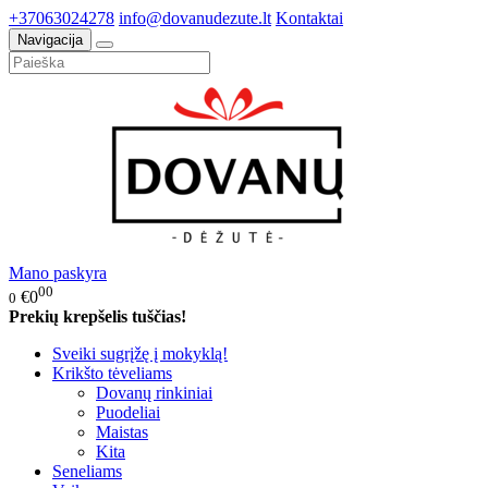
+37063024278
info@dovanudezute.lt
Kontaktai
Navigacija
Mano paskyra
00
€0
0
Prekių krepšelis tuščias!
Sveiki sugrįžę į mokyklą!
Krikšto tėveliams
Dovanų rinkiniai
Puodeliai
Maistas
Kita
Seneliams