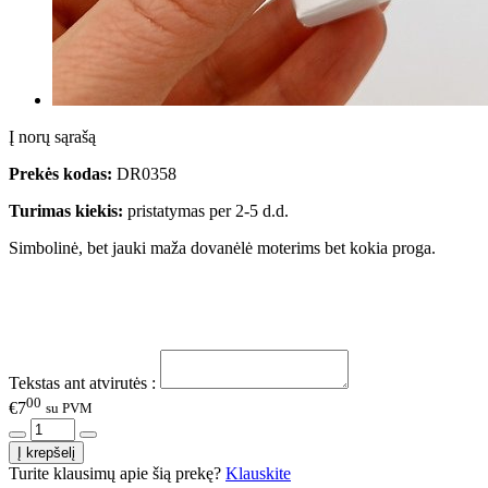
Į norų sąrašą
Prekės kodas:
DR0358
Turimas kiekis:
pristatymas per 2-5 d.d.
Simbolinė, bet jauki maža dovanėlė moterims bet kokia proga.
Tekstas ant atvirutės :
00
€7
su PVM
Turite klausimų apie šią prekę?
Klauskite