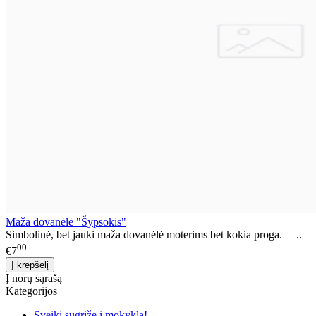
Maža dovanėlė "Šypsokis"
Simbolinė, bet jauki maža dovanėlė moterims bet kokia proga. ..
00
€7
Į norų sąrašą
Kategorijos
Sveiki sugrįžę į mokyklą!