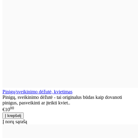
Pinigų/sveikinimo dėžutė, kvietimas
Pinigų, sveikinimo dėžutė - tai originalus būdas kaip dovanoti
pinigus, pasveikinti ar įteikti kviet..
00
€10
Į norų sąrašą