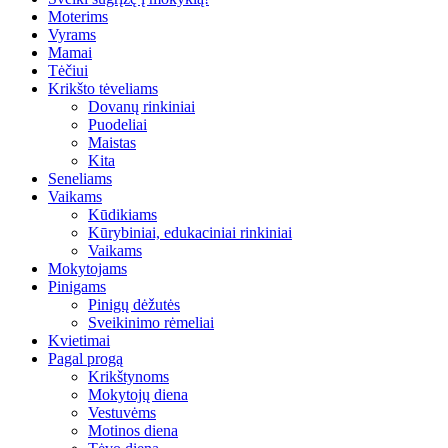
Moterims
Vyrams
Mamai
Tėčiui
Krikšto tėveliams
Dovanų rinkiniai
Puodeliai
Maistas
Kita
Seneliams
Vaikams
Kūdikiams
Kūrybiniai, edukaciniai rinkiniai
Vaikams
Mokytojams
Pinigams
Pinigų dėžutės
Sveikinimo rėmeliai
Kvietimai
Pagal progą
Krikštynoms
Mokytojų diena
Vestuvėms
Motinos diena