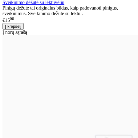
Sveikinimo dėžutė su lėktuvėliu
Pinigų dėžutė tai originalus būdas, kaip padovanoti pinigus,
sveikinimus. Sveikinimo dėžutė su lėktu..
00
€15
Į norų sąrašą