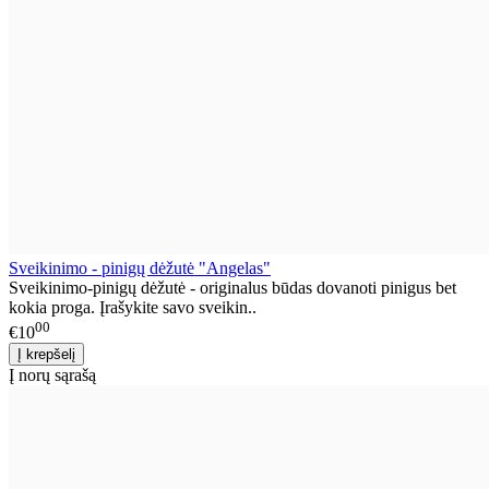
Sveikinimo - pinigų dėžutė "Angelas"
Sveikinimo-pinigų dėžutė - originalus būdas dovanoti pinigus bet
kokia proga. Įrašykite savo sveikin..
00
€10
Į norų sąrašą