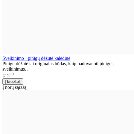
Sveikinimo - pinigų dėžutė kalėdinė
Pinigų dėžutė tai originalus būdas, kaip padovanoti pinigus,
sveikinimus. ..
00
€15
Į norų sąrašą