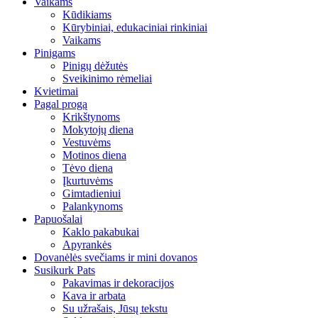
Vaikams
Kūdikiams
Kūrybiniai, edukaciniai rinkiniai
Vaikams
Pinigams
Pinigų dėžutės
Sveikinimo rėmeliai
Kvietimai
Pagal progą
Krikštynoms
Mokytojų diena
Vestuvėms
Motinos diena
Tėvo diena
Įkurtuvėms
Gimtadieniui
Palankynoms
Papuošalai
Kaklo pakabukai
Apyrankės
Dovanėlės svečiams ir mini dovanos
Susikurk Pats
Pakavimas ir dekoracijos
Kava ir arbata
Su užrašais, Jūsų tekstu