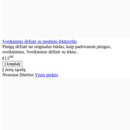
Sveikinimo dėžutė su mediniu lėktuvėliu
Pinigų dėžutė tai originalus būdas, kaip padovanoti pinigus,
sveikinimus. Sveikinimo dėžutė su lėktu..
00
€11
Į norų sąrašą
Neseniai žiūrėtos
Visos prekės