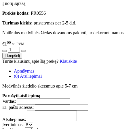
Į norų sąrašą
Prekės kodas:
PR0556
Turimas kiekis:
pristatymas per 2-5 d.d.
Natūralus medvilnės žiedas dovanoms pakuoti, ar dekoruoti namus.
00
€1
su PVM
Turite klausimų apie šią prekę?
Klauskite
Aprašymas
(0) Atsiliepimai
Medvilnės žiedelio skersmuo apie 5-7 cm.
Parašyti atsiliepimą
Vardas:
El. pašto adresas:
Atsiliepimas:
Įvertinimas: