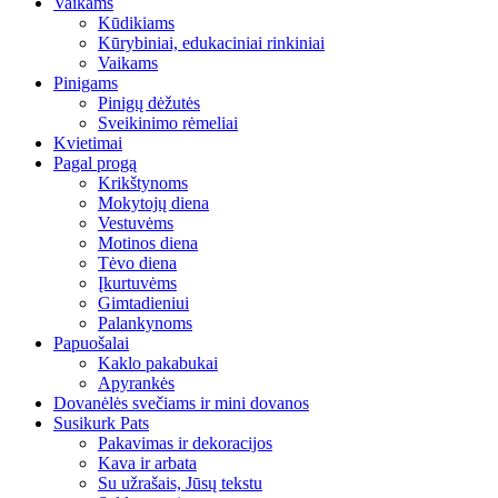
Vaikams
Kūdikiams
Kūrybiniai, edukaciniai rinkiniai
Vaikams
Pinigams
Pinigų dėžutės
Sveikinimo rėmeliai
Kvietimai
Pagal progą
Krikštynoms
Mokytojų diena
Vestuvėms
Motinos diena
Tėvo diena
Įkurtuvėms
Gimtadieniui
Palankynoms
Papuošalai
Kaklo pakabukai
Apyrankės
Dovanėlės svečiams ir mini dovanos
Susikurk Pats
Pakavimas ir dekoracijos
Kava ir arbata
Su užrašais, Jūsų tekstu