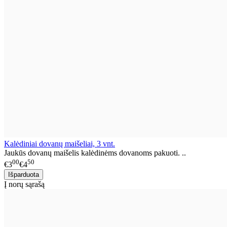
Kalėdiniai dovanų maišeliai, 3 vnt.
Jaukūs dovanų maišelis kalėdinėms dovanoms pakuoti. ..
00
50
€3
€4
Į norų sąrašą