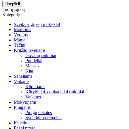
Į norų sąrašą
Kategorijos
Sveiki sugrįžę į mokyklą!
Moterims
Vyrams
Mamai
Tėčiui
Krikšto tėveliams
Dovanų rinkiniai
Puodeliai
Maistas
Kita
Seneliams
Vaikams
Kūdikiams
Kūrybiniai, edukaciniai rinkiniai
Vaikams
Mokytojams
Pinigams
Pinigų dėžutės
Sveikinimo rėmeliai
Kvietimai
Pagal progą