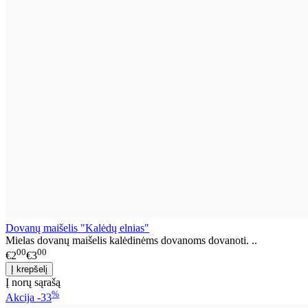
Dovanų maišelis "Kalėdų elnias"
Mielas dovanų maišelis kalėdinėms dovanoms dovanoti. ..
00
00
€2
€3
Į norų sąrašą
%
Akcija
-33