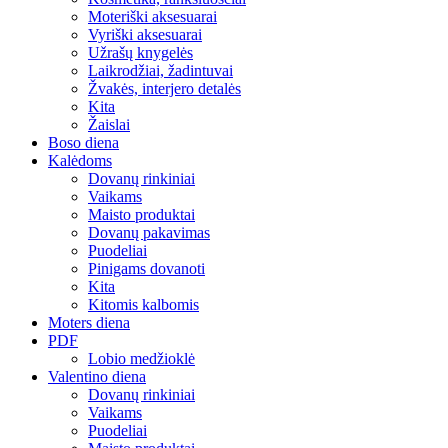
Moteriški aksesuarai
Vyriški aksesuarai
Užrašų knygelės
Laikrodžiai, žadintuvai
Žvakės, interjero detalės
Kita
Žaislai
Boso diena
Kalėdoms
Dovanų rinkiniai
Vaikams
Maisto produktai
Dovanų pakavimas
Puodeliai
Pinigams dovanoti
Kita
Kitomis kalbomis
Moters diena
PDF
Lobio medžioklė
Valentino diena
Dovanų rinkiniai
Vaikams
Puodeliai