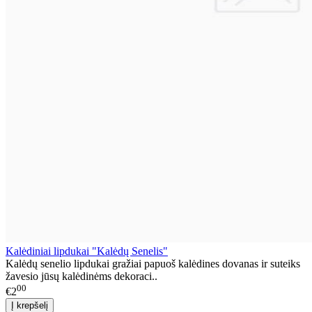
Kalėdiniai lipdukai "Kalėdų Senelis"
Kalėdų senelio lipdukai gražiai papuoš kalėdines dovanas ir suteiks
žavesio jūsų kalėdinėms dekoraci..
00
€2