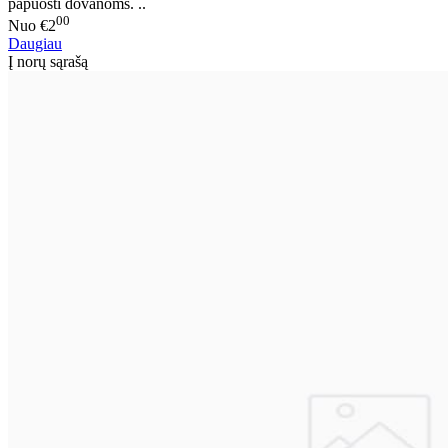
papuošti dovanoms. ..
00
Nuo
€2
Daugiau
Į norų sąrašą