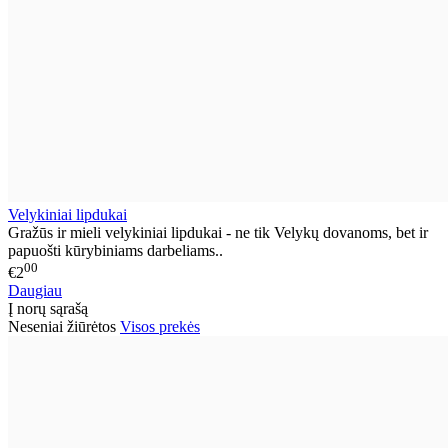
Velykiniai lipdukai
Gražūs ir mieli velykiniai lipdukai - ne tik Velykų dovanoms, bet ir
papuošti kūrybiniams darbeliams..
00
€2
Daugiau
Į norų sąrašą
Neseniai žiūrėtos
Visos prekės