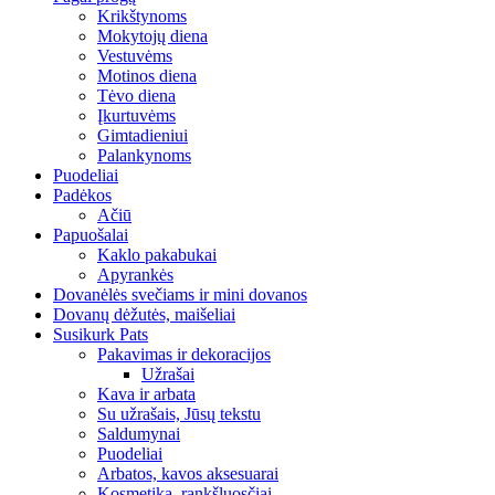
Krikštynoms
Mokytojų diena
Vestuvėms
Motinos diena
Tėvo diena
Įkurtuvėms
Gimtadieniui
Palankynoms
Puodeliai
Padėkos
Ačiū
Papuošalai
Kaklo pakabukai
Apyrankės
Dovanėlės svečiams ir mini dovanos
Dovanų dėžutės, maišeliai
Susikurk Pats
Pakavimas ir dekoracijos
Užrašai
Kava ir arbata
Su užrašais, Jūsų tekstu
Saldumynai
Puodeliai
Arbatos, kavos aksesuarai
Kosmetika, rankšluosčiai