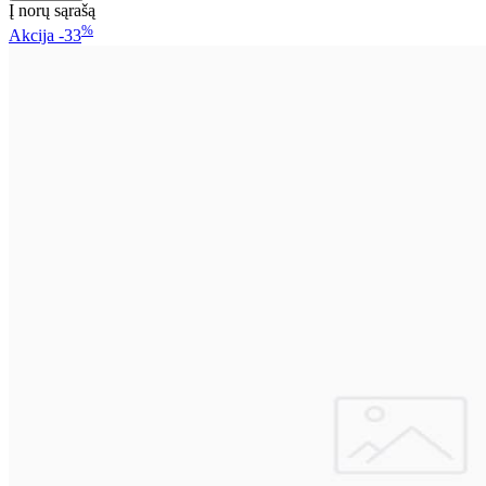
Į norų sąrašą
%
Akcija
-33