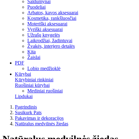
Saldumynai
Puodeliai
Arbatos, kavos aksesuarai
Kosmetika, rankšluosčiai
Moteriški aksesuarai
Vyriški aksesuarai
Užrašų knygelės
Laikrodžiai, žadintuvai
Žvakės, interjero detalės
Kita
Žaislai
PDF
Lobio medžioklė
Kūrybai
Kūrybiniai rinkiniai
Ruošiniai kūrybai
Mediniai ruošiniai
Lipdukai
Pagrindinis
Susikurk Pats
Pakavimas ir dekoracijos
Natūralus medvilnės žiedas
Natūralus medvilnės žiedas