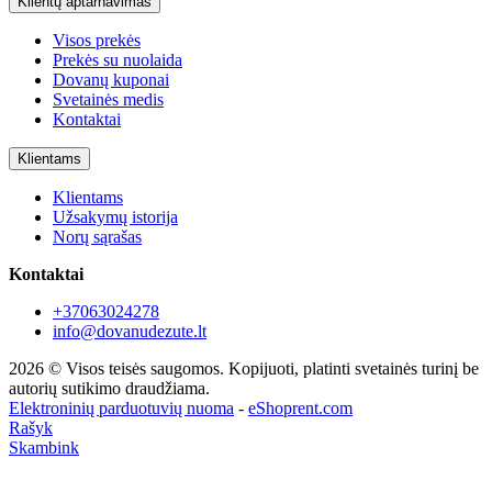
Klientų aptarnavimas
Visos prekės
Prekės su nuolaida
Dovanų kuponai
Svetainės medis
Kontaktai
Klientams
Klientams
Užsakymų istorija
Norų sąrašas
Kontaktai
+37063024278
info@dovanudezute.lt
2026 © Visos teisės saugomos. Kopijuoti, platinti svetainės turinį be
autorių sutikimo draudžiama.
Elektroninių parduotuvių nuoma
-
eShoprent.com
Rašyk
Skambink