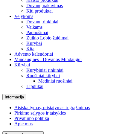
Maisto produktai
Dovanų pakavimas
Kiti produktai
Velykoms
Dovanų rinkiniai
Vaikams
Papuošimai
Zuikio Lobio žaidimai
Kūrybai
Kita
Advento kalendoriai
Mindauginės - Dovanos Mindaugui
Kūrybai
Kūrybiniai rinkiniai
Ruošiniai kūrybai
Mediniai ruošiniai
Lipdukai
Informacija
Atsiskaitymas, pristatymas ir grąžinimas
Pirkimo sąlygos ir taisyklės
Privatumo politika
Apie mus