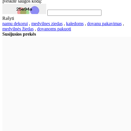
Įveskite saugos kodą:
Rašyti
namu dekorui
,
medvilnes ziedas
,
kaledoms
,
dovanu pakavimas
,
medvilnės žiedas
,
dovanoms pakuoti
Susijusios prekės