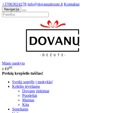
+37063024278
info@dovanudezute.lt
Kontaktai
Navigacija
Mano paskyra
00
€0
0
Prekių krepšelis tuščias!
Sveiki sugrįžę į mokyklą!
Krikšto tėveliams
Dovanų rinkiniai
Puodeliai
Maistas
Kita
Seneliams