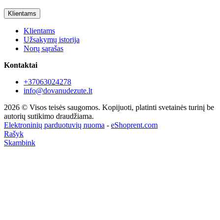
Klientams
Klientams
Užsakymų istorija
Norų sąrašas
Kontaktai
+37063024278
info@dovanudezute.lt
2026 © Visos teisės saugomos. Kopijuoti, platinti svetainės turinį be
autorių sutikimo draudžiama.
Elektroninių parduotuvių nuoma
-
eShoprent.com
Rašyk
Skambink