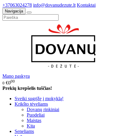
+37063024278
info@dovanudezute.lt
Kontaktai
Navigacija
Mano paskyra
00
€0
0
Prekių krepšelis tuščias!
Sveiki sugrįžę į mokyklą!
Krikšto tėveliams
Dovanų rinkiniai
Puodeliai
Maistas
Kita
Seneliams