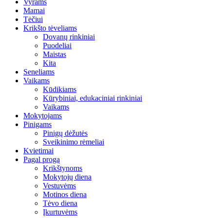
Vyrams
Mamai
Tėčiui
Krikšto tėveliams
Dovanų rinkiniai
Puodeliai
Maistas
Kita
Seneliams
Vaikams
Kūdikiams
Kūrybiniai, edukaciniai rinkiniai
Vaikams
Mokytojams
Pinigams
Pinigų dėžutės
Sveikinimo rėmeliai
Kvietimai
Pagal progą
Krikštynoms
Mokytojų diena
Vestuvėms
Motinos diena
Tėvo diena
Įkurtuvėms