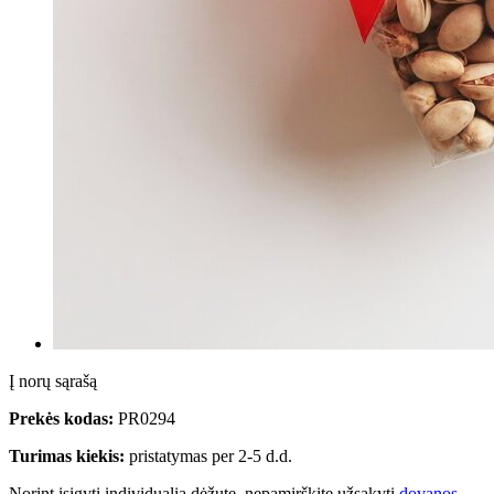
Į norų sąrašą
Prekės kodas:
PR0294
Turimas kiekis:
pristatymas per 2-5 d.d.
Norint įsigyti individualią dėžutę, nepamirškite užsakyti
dovanos