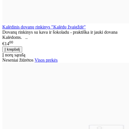
Kalėdinis dovanų rinkinys "Kalėdų žvaigždė"
Dovanų rinkinys su kava ir šokoladu - praktiška ir jauki dovana
Kalėdoms. ..
00
€14
Į norų sąrašą
Neseniai žiūrėtos
Visos prekės