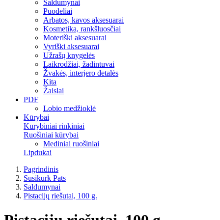
Saldumynai
Puodeliai
Arbatos, kavos aksesuarai
Kosmetika, rankšluosčiai
Moteriški aksesuarai
Vyriški aksesuarai
Užrašų knygelės
Laikrodžiai, žadintuvai
Žvakės, interjero detalės
Kita
Žaislai
PDF
Lobio medžioklė
Kūrybai
Kūrybiniai rinkiniai
Ruošiniai kūrybai
Mediniai ruošiniai
Lipdukai
Pagrindinis
Susikurk Pats
Saldumynai
Pistacijų riešutai, 100 g.
Pistacijų riešutai, 100 g.