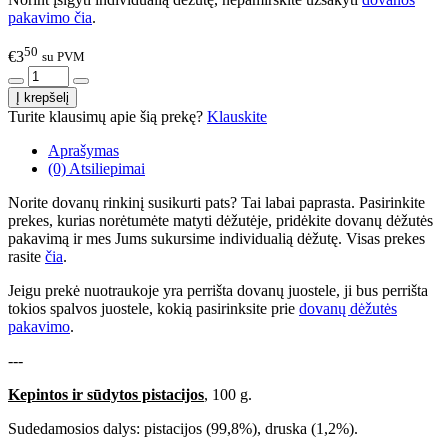
pakavimo čia
.
50
€3
su PVM
Turite klausimų apie šią prekę?
Klauskite
Aprašymas
(0) Atsiliepimai
Norite dovanų rinkinį susikurti pats? Tai labai paprasta. Pasirinkite
prekes, kurias norėtumėte matyti dėžutėje, pridėkite dovanų dėžutės
pakavimą ir mes Jums sukursime individualią dėžutę. Visas prekes
rasite
čia
.
Jeigu prekė nuotraukoje yra perrišta dovanų juostele, ji bus perrišta
tokios spalvos juostele, kokią pasirinksite prie
dovanų dėžutės
pakavimo
.
---
Kepintos ir sūdytos pistacijos
, 100 g.
Sudedamosios dalys: pistacijos (99,8%), druska (1,2%).