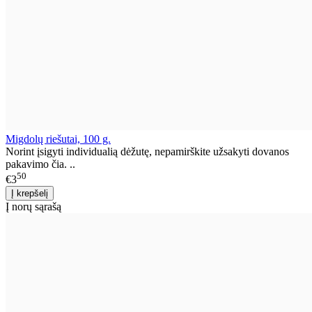
Migdolų riešutai, 100 g.
Norint įsigyti individualią dėžutę, nepamirškite užsakyti dovanos
pakavimo čia. ..
50
€3
Į norų sąrašą