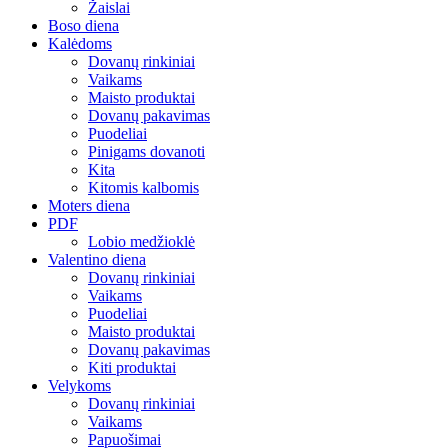
Žaislai
Boso diena
Kalėdoms
Dovanų rinkiniai
Vaikams
Maisto produktai
Dovanų pakavimas
Puodeliai
Pinigams dovanoti
Kita
Kitomis kalbomis
Moters diena
PDF
Lobio medžioklė
Valentino diena
Dovanų rinkiniai
Vaikams
Puodeliai
Maisto produktai
Dovanų pakavimas
Kiti produktai
Velykoms
Dovanų rinkiniai
Vaikams
Papuošimai