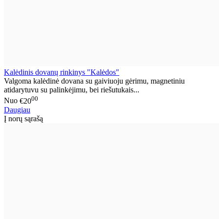
Kalėdinis dovanų rinkinys "Kalėdos"
Valgoma kalėdinė dovana su gaiviuoju gėrimu, magnetiniu
atidarytuvu su palinkėjimu, bei riešutukais...
00
Nuo
€20
Daugiau
Į norų sąrašą