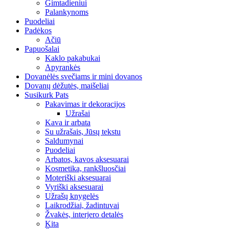
Gimtadieniui
Palankynoms
Puodeliai
Padėkos
Ačiū
Papuošalai
Kaklo pakabukai
Apyrankės
Dovanėlės svečiams ir mini dovanos
Dovanų dėžutės, maišeliai
Susikurk Pats
Pakavimas ir dekoracijos
Užrašai
Kava ir arbata
Su užrašais, Jūsų tekstu
Saldumynai
Puodeliai
Arbatos, kavos aksesuarai
Kosmetika, rankšluosčiai
Moteriški aksesuarai
Vyriški aksesuarai
Užrašų knygelės
Laikrodžiai, žadintuvai
Žvakės, interjero detalės
Kita