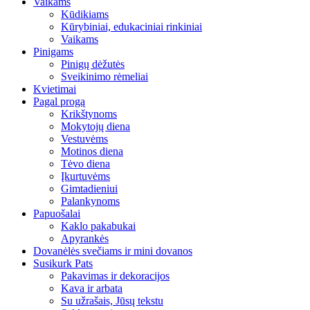
Vaikams
Kūdikiams
Kūrybiniai, edukaciniai rinkiniai
Vaikams
Pinigams
Pinigų dėžutės
Sveikinimo rėmeliai
Kvietimai
Pagal progą
Krikštynoms
Mokytojų diena
Vestuvėms
Motinos diena
Tėvo diena
Įkurtuvėms
Gimtadieniui
Palankynoms
Papuošalai
Kaklo pakabukai
Apyrankės
Dovanėlės svečiams ir mini dovanos
Susikurk Pats
Pakavimas ir dekoracijos
Kava ir arbata
Su užrašais, Jūsų tekstu