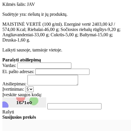
Kilmės šalis: JAV
Sudėtyje yra: riešutų ir jų produktų.
MAISTINĖ VERTĖ (100 g/ml). Energinė vertė 2403,00 kJ /
574,00 Kcal; Riebalai-46,00 g; Sočiosios riebalų rūgštys-9,20 g;
Angliavandeniai-33,00 g; Cukrūs-5,00 g; Baltymai-15,00 g;
Druska-1,60 g.
Laikyti sausoje, tamsioje vietoje.
Parašyti atsiliepimą
Vardas:
El. pašto adresas:
Atsiliepimas:
Įvertinimas:
Įveskite saugos kodą:
Rašyti
Susijusios prekės