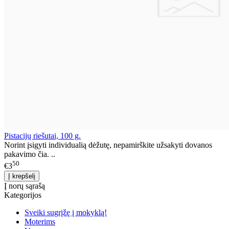
Pistacijų riešutai, 100 g.
Norint įsigyti individualią dėžutę, nepamirškite užsakyti dovanos
pakavimo čia. ..
50
€3
Į norų sąrašą
Kategorijos
Sveiki sugrįžę į mokyklą!
Moterims