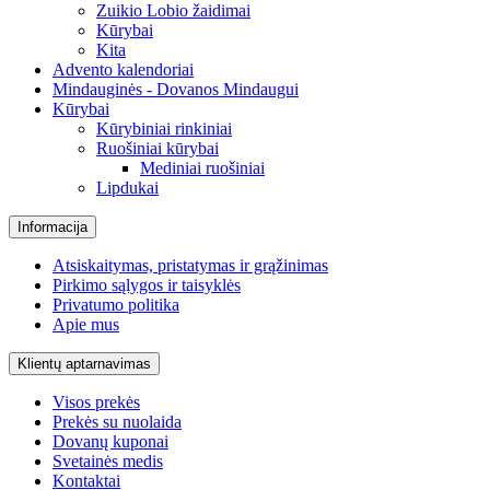
Zuikio Lobio žaidimai
Kūrybai
Kita
Advento kalendoriai
Mindauginės - Dovanos Mindaugui
Kūrybai
Kūrybiniai rinkiniai
Ruošiniai kūrybai
Mediniai ruošiniai
Lipdukai
Informacija
Atsiskaitymas, pristatymas ir grąžinimas
Pirkimo sąlygos ir taisyklės
Privatumo politika
Apie mus
Klientų aptarnavimas
Visos prekės
Prekės su nuolaida
Dovanų kuponai
Svetainės medis
Kontaktai