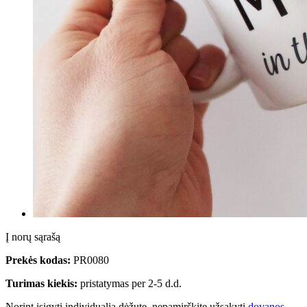
Į norų sąrašą
Prekės kodas:
PR0080
Turimas kiekis:
pristatymas per 2-5 d.d.
Norint įsigyti individualią dėžutę, nepamirškite užsakyti
dovanos