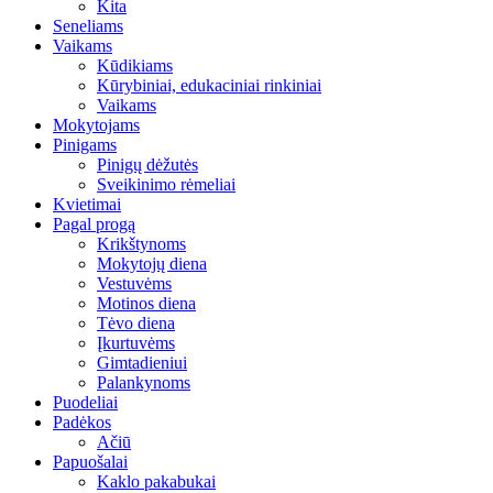
Kita
Seneliams
Vaikams
Kūdikiams
Kūrybiniai, edukaciniai rinkiniai
Vaikams
Mokytojams
Pinigams
Pinigų dėžutės
Sveikinimo rėmeliai
Kvietimai
Pagal progą
Krikštynoms
Mokytojų diena
Vestuvėms
Motinos diena
Tėvo diena
Įkurtuvėms
Gimtadieniui
Palankynoms
Puodeliai
Padėkos
Ačiū
Papuošalai
Kaklo pakabukai