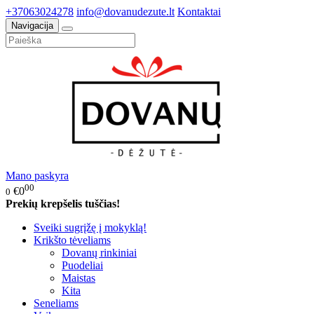
+37063024278
info@dovanudezute.lt
Kontaktai
Navigacija
Mano paskyra
00
€0
0
Prekių krepšelis tuščias!
Sveiki sugrįžę į mokyklą!
Krikšto tėveliams
Dovanų rinkiniai
Puodeliai
Maistas
Kita
Seneliams