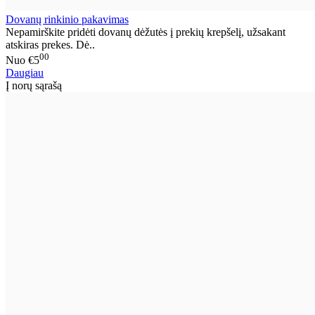
Dovanų rinkinio pakavimas
Nepamirškite pridėti dovanų dėžutės į prekių krepšelį, užsakant
atskiras prekes. Dė..
00
Nuo
€5
Daugiau
Į norų sąrašą