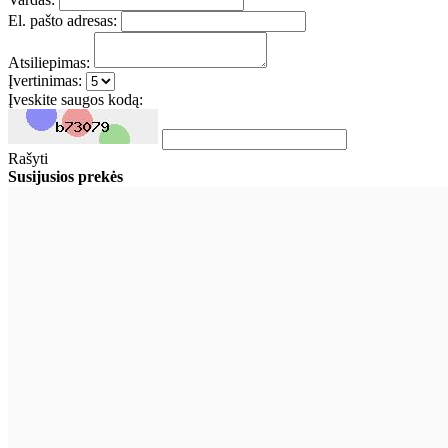
El. pašto adresas:
Atsiliepimas:
Įvertinimas:
Įveskite saugos kodą:
Rašyti
Susijusios prekės