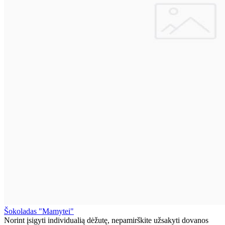
Šokoladas "Mamytei"
Norint įsigyti individualią dėžutę, nepamirškite užsakyti dovanos