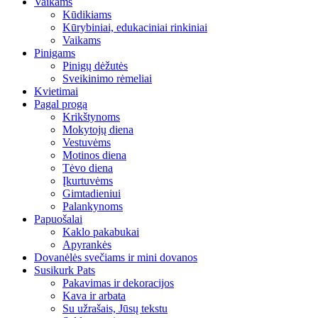
Vaikams
Kūdikiams
Kūrybiniai, edukaciniai rinkiniai
Vaikams
Pinigams
Pinigų dėžutės
Sveikinimo rėmeliai
Kvietimai
Pagal progą
Krikštynoms
Mokytojų diena
Vestuvėms
Motinos diena
Tėvo diena
Įkurtuvėms
Gimtadieniui
Palankynoms
Papuošalai
Kaklo pakabukai
Apyrankės
Dovanėlės svečiams ir mini dovanos
Susikurk Pats
Pakavimas ir dekoracijos
Kava ir arbata
Su užrašais, Jūsų tekstu