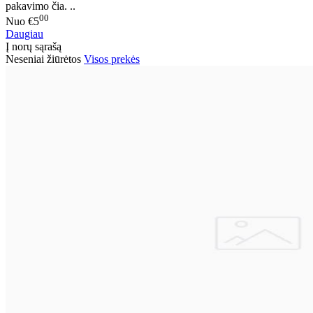
pakavimo čia. ..
00
Nuo
€5
Daugiau
Į norų sąrašą
Neseniai žiūrėtos
Visos prekės