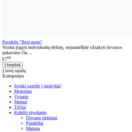
Puodelis "Best mom"
Norint įsigyti individualią dėžutę, nepamirškite užsakyti dovanos
pakavimo čia. ..
00
€7
Į norų sąrašą
Kategorijos
Sveiki sugrįžę į mokyklą!
Moterims
Vyrams
Mamai
Tėčiui
Krikšto tėveliams
Dovanų rinkiniai
Puodeliai
Maistas