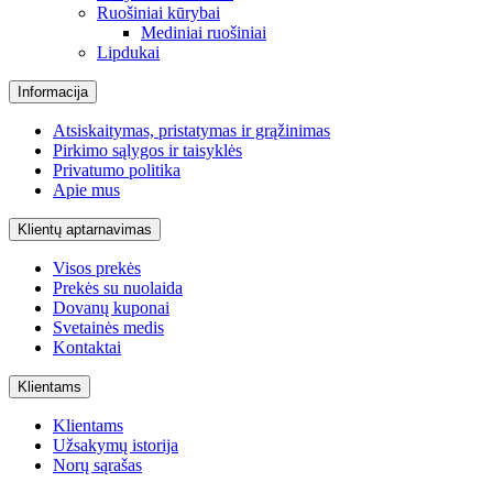
Ruošiniai kūrybai
Mediniai ruošiniai
Lipdukai
Informacija
Atsiskaitymas, pristatymas ir grąžinimas
Pirkimo sąlygos ir taisyklės
Privatumo politika
Apie mus
Klientų aptarnavimas
Visos prekės
Prekės su nuolaida
Dovanų kuponai
Svetainės medis
Kontaktai
Klientams
Klientams
Užsakymų istorija
Norų sąrašas