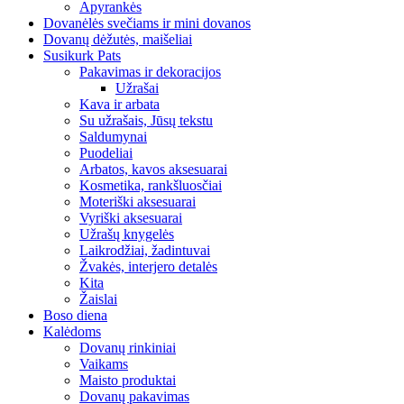
Apyrankės
Dovanėlės svečiams ir mini dovanos
Dovanų dėžutės, maišeliai
Susikurk Pats
Pakavimas ir dekoracijos
Užrašai
Kava ir arbata
Su užrašais, Jūsų tekstu
Saldumynai
Puodeliai
Arbatos, kavos aksesuarai
Kosmetika, rankšluosčiai
Moteriški aksesuarai
Vyriški aksesuarai
Užrašų knygelės
Laikrodžiai, žadintuvai
Žvakės, interjero detalės
Kita
Žaislai
Boso diena
Kalėdoms
Dovanų rinkiniai
Vaikams
Maisto produktai
Dovanų pakavimas