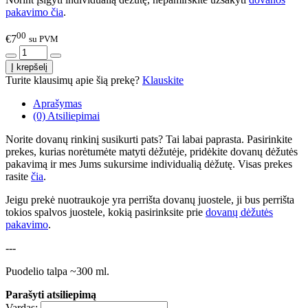
pakavimo čia
.
00
€7
su PVM
Turite klausimų apie šią prekę?
Klauskite
Aprašymas
(0) Atsiliepimai
Norite dovanų rinkinį susikurti pats? Tai labai paprasta. Pasirinkite
prekes, kurias norėtumėte matyti dėžutėje, pridėkite dovanų dėžutės
pakavimą ir mes Jums sukursime individualią dėžutę. Visas prekes
rasite
čia
.
Jeigu prekė nuotraukoje yra perrišta dovanų juostele, ji bus perrišta
tokios spalvos juostele, kokią pasirinksite prie
dovanų dėžutės
pakavimo
.
---
Puodelio talpa ~300 ml.
Parašyti atsiliepimą
Vardas: