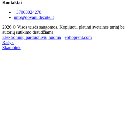
Kontaktai
+37063024278
info@dovanudezute.lt
2026 © Visos teisės saugomos. Kopijuoti, platinti svetainės turinį be
autorių sutikimo draudžiama.
Elektroninių parduotuvių nuoma
-
eShoprent.com
Rašyk
Skambink