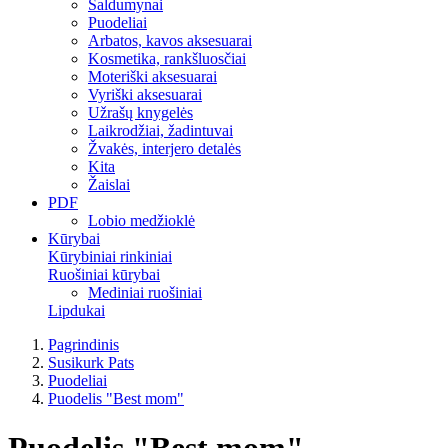
Saldumynai
Puodeliai
Arbatos, kavos aksesuarai
Kosmetika, rankšluosčiai
Moteriški aksesuarai
Vyriški aksesuarai
Užrašų knygelės
Laikrodžiai, žadintuvai
Žvakės, interjero detalės
Kita
Žaislai
PDF
Lobio medžioklė
Kūrybai
Kūrybiniai rinkiniai
Ruošiniai kūrybai
Mediniai ruošiniai
Lipdukai
Pagrindinis
Susikurk Pats
Puodeliai
Puodelis "Best mom"
Puodelis "Best mom"