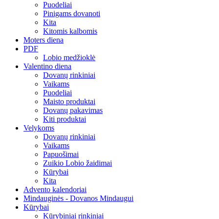
Puodeliai
Pinigams dovanoti
Kita
Kitomis kalbomis
Moters diena
PDF
Lobio medžioklė
Valentino diena
Dovanų rinkiniai
Vaikams
Puodeliai
Maisto produktai
Dovanų pakavimas
Kiti produktai
Velykoms
Dovanų rinkiniai
Vaikams
Papuošimai
Zuikio Lobio žaidimai
Kūrybai
Kita
Advento kalendoriai
Mindauginės - Dovanos Mindaugui
Kūrybai
Kūrybiniai rinkiniai