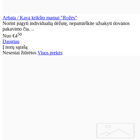
Arbata / Kava krikšto mamai "Rožės"
Norint įsigyti individualią dėžutę, nepamirškite užsakyti dovanos
pakavimo čia. ..
50
Nuo
€4
Daugiau
Į norų sąrašą
Neseniai žiūrėtos
Visos prekės