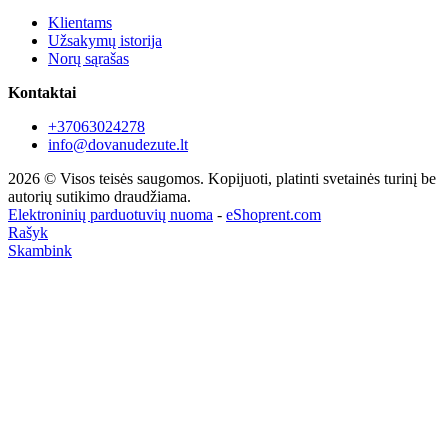
Klientams
Užsakymų istorija
Norų sąrašas
Kontaktai
+37063024278
info@dovanudezute.lt
2026 © Visos teisės saugomos. Kopijuoti, platinti svetainės turinį be
autorių sutikimo draudžiama.
Elektroninių parduotuvių nuoma
-
eShoprent.com
Rašyk
Skambink