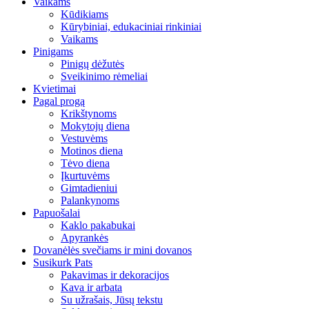
Vaikams
Kūdikiams
Kūrybiniai, edukaciniai rinkiniai
Vaikams
Pinigams
Pinigų dėžutės
Sveikinimo rėmeliai
Kvietimai
Pagal progą
Krikštynoms
Mokytojų diena
Vestuvėms
Motinos diena
Tėvo diena
Įkurtuvėms
Gimtadieniui
Palankynoms
Papuošalai
Kaklo pakabukai
Apyrankės
Dovanėlės svečiams ir mini dovanos
Susikurk Pats
Pakavimas ir dekoracijos
Kava ir arbata
Su užrašais, Jūsų tekstu