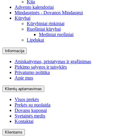
Kita
Advento kalendoriai
Mindauginės - Dovanos Mindaugui
Kūrybai
Kūrybiniai rinkiniai
Ruošiniai kūrybai
Mediniai ruošiniai
Lipdukai
Informacija
Atsiskaitymas, pristatymas ir grąžinimas
Pirkimo sąlygos ir taisyklės
Privatumo politika
Apie mus
Klientų aptarnavimas
Visos prekės
Prekės su nuolaida
Dovanų kuponai
Svetainės medis
Kontaktai
Klientams