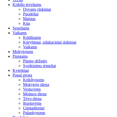
Krikšto tėveliams
Dovanų rinkiniai
Puodeliai
Maistas
Kita
Seneliams
Vaikams
Kūdikiams
Kūrybiniai, edukaciniai rinkiniai
Vaikams
Mokytojams
Pinigams
Pinigų dėžutės
Sveikinimo rėmeliai
Kvietimai
Pagal progą
Krikštynoms
Mokytojų diena
Vestuvėms
Motinos diena
Tėvo diena
Įkurtuvėms
Gimtadieniui
Palankynoms