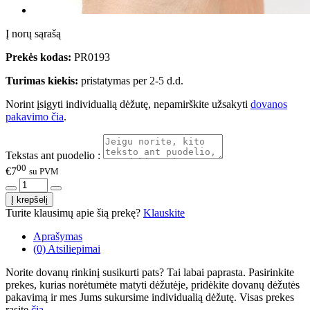
Į norų sąrašą
Prekės kodas:
PR0193
Turimas kiekis:
pristatymas per 2-5 d.d.
Norint įsigyti individualią dėžutę, nepamirškite užsakyti
dovanos
pakavimo čia
.
Tekstas ant puodelio :
00
€7
su PVM
Turite klausimų apie šią prekę?
Klauskite
Aprašymas
(0) Atsiliepimai
Norite dovanų rinkinį susikurti pats? Tai labai paprasta. Pasirinkite
prekes, kurias norėtumėte matyti dėžutėje, pridėkite dovanų dėžutės
pakavimą ir mes Jums sukursime individualią dėžutę. Visas prekes
rasite
čia
.