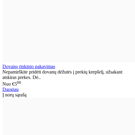
Dovanų rinkinio pakavimas
Nepamirškite pridėti dovanų dėžutės į prekių krepšelį, užsakant
atskiras prekes. Dė..
00
Nuo
€5
Daugiau
Į norų sąrašą