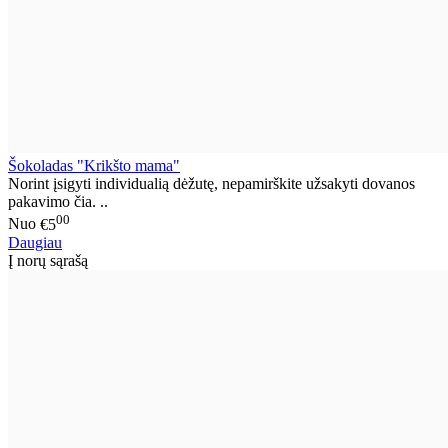
Šokoladas "Krikšto mama"
Norint įsigyti individualią dėžutę, nepamirškite užsakyti dovanos
pakavimo čia. ..
00
Nuo
€5
Daugiau
Į norų sąrašą