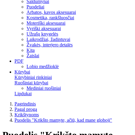
Saldumynai
Puodeliai
Arbatos, kavos aksesuarai
Kosmetika, rankšluosčiai
Moteriški aksesuarai
Vyriški aksesuarai
Užrašų knygelės
Laikrodžiai, žadintuvai
Žvakės, interjero detalės
Kita
Žaislai
PDF
Lobio medžioklė
Kūrybai
Kūrybiniai rinkiniai
Ruošiniai kūrybai
Mediniai ruošiniai
Lipdukai
Pagrindinis
Pagal progą
Krikštynoms
Puodelis "Krikšto mamyte, ačiū, kad mane globoji"
Puodelis "Krikšto mamyte,