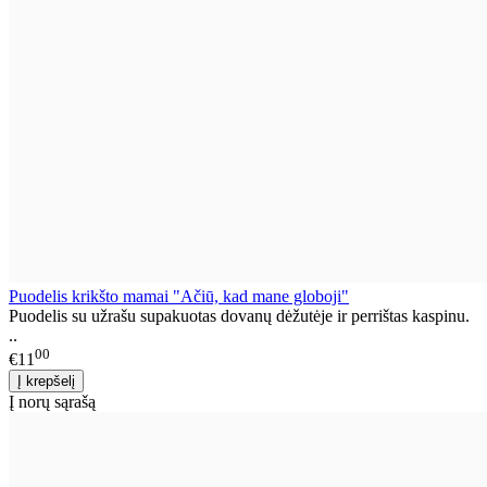
Puodelis krikšto mamai "Ačiū, kad mane globoji"
Puodelis su užrašu supakuotas dovanų dėžutėje ir perrištas kaspinu.
..
00
€11
Į norų sąrašą