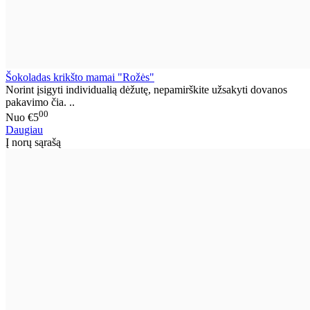
Šokoladas krikšto mamai "Rožės"
Norint įsigyti individualią dėžutę, nepamirškite užsakyti dovanos
pakavimo čia. ..
00
Nuo
€5
Daugiau
Į norų sąrašą