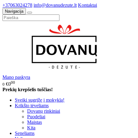
+37063024278
info@dovanudezute.lt
Kontaktai
Navigacija
Mano paskyra
00
€0
0
Prekių krepšelis tuščias!
Sveiki sugrįžę į mokyklą!
Krikšto tėveliams
Dovanų rinkiniai
Puodeliai
Maistas
Kita
Seneliams