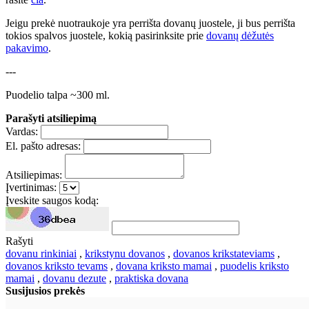
Jeigu prekė nuotraukoje yra perrišta dovanų juostele, ji bus perrišta
tokios spalvos juostele, kokią pasirinksite prie
dovanų dėžutės
pakavimo
.
---
Puodelio talpa ~300 ml.
Parašyti atsiliepimą
Vardas:
El. pašto adresas:
Atsiliepimas:
Įvertinimas:
Įveskite saugos kodą:
Rašyti
dovanu rinkiniai
,
krikstynu dovanos
,
dovanos krikstateviams
,
dovanos kriksto tevams
,
dovana kriksto mamai
,
puodelis kriksto
mamai
,
dovanu dezute
,
praktiska dovana
Susijusios prekės