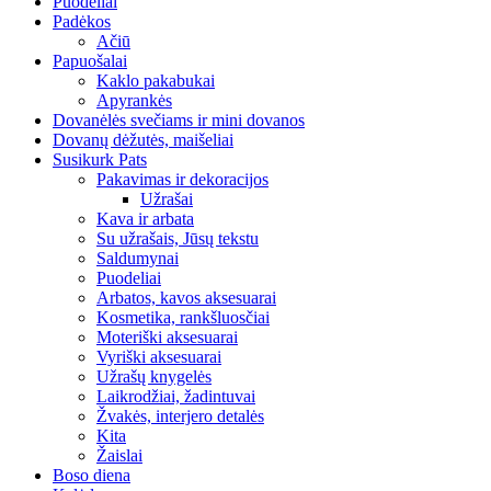
Puodeliai
Padėkos
Ačiū
Papuošalai
Kaklo pakabukai
Apyrankės
Dovanėlės svečiams ir mini dovanos
Dovanų dėžutės, maišeliai
Susikurk Pats
Pakavimas ir dekoracijos
Užrašai
Kava ir arbata
Su užrašais, Jūsų tekstu
Saldumynai
Puodeliai
Arbatos, kavos aksesuarai
Kosmetika, rankšluosčiai
Moteriški aksesuarai
Vyriški aksesuarai
Užrašų knygelės
Laikrodžiai, žadintuvai
Žvakės, interjero detalės
Kita
Žaislai
Boso diena