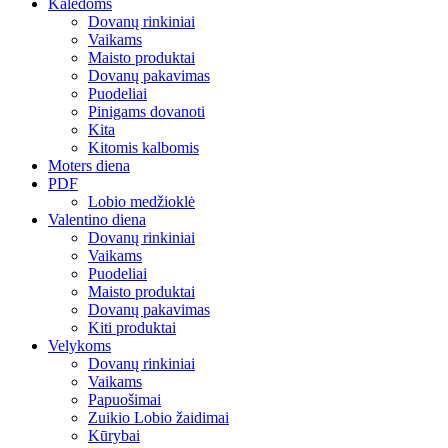
Kalėdoms
Dovanų rinkiniai
Vaikams
Maisto produktai
Dovanų pakavimas
Puodeliai
Pinigams dovanoti
Kita
Kitomis kalbomis
Moters diena
PDF
Lobio medžioklė
Valentino diena
Dovanų rinkiniai
Vaikams
Puodeliai
Maisto produktai
Dovanų pakavimas
Kiti produktai
Velykoms
Dovanų rinkiniai
Vaikams
Papuošimai
Zuikio Lobio žaidimai
Kūrybai