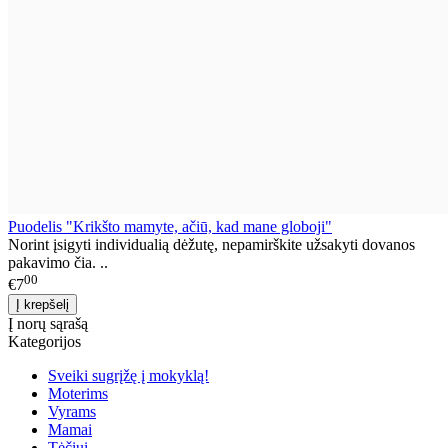
Puodelis "Krikšto mamyte, ačiū, kad mane globoji"
Norint įsigyti individualią dėžutę, nepamirškite užsakyti dovanos
pakavimo čia. ..
00
€7
Į norų sąrašą
Kategorijos
Sveiki sugrįžę į mokyklą!
Moterims
Vyrams
Mamai
Tėčiui