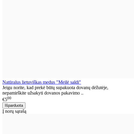
Natūralus lietuviškas medus "Meilė saldi"
Jeigu norite, kad prekė būtų supakuota dovanų dėžutėje,
nepamirškite užsakyti dovanos pakavimo ..
00
€5
Į norų sąrašą