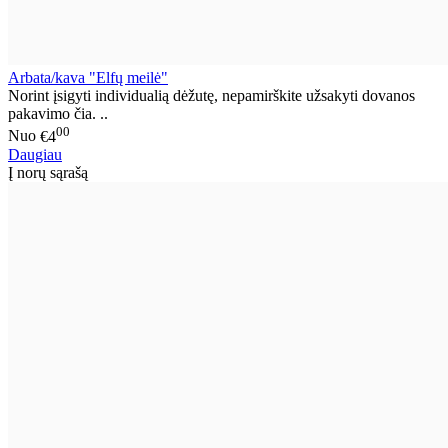
Arbata/kava "Elfų meilė"
Norint įsigyti individualią dėžutę, nepamirškite užsakyti dovanos
pakavimo čia. ..
00
Nuo
€4
Daugiau
Į norų sąrašą