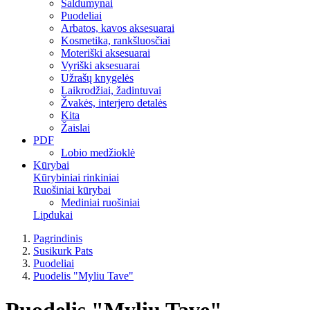
Saldumynai
Puodeliai
Arbatos, kavos aksesuarai
Kosmetika, rankšluosčiai
Moteriški aksesuarai
Vyriški aksesuarai
Užrašų knygelės
Laikrodžiai, žadintuvai
Žvakės, interjero detalės
Kita
Žaislai
PDF
Lobio medžioklė
Kūrybai
Kūrybiniai rinkiniai
Ruošiniai kūrybai
Mediniai ruošiniai
Lipdukai
Pagrindinis
Susikurk Pats
Puodeliai
Puodelis "Myliu Tave"
Puodelis "Myliu Tave"