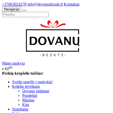
+37063024278
info@dovanudezute.lt
Kontaktai
Navigacija
Mano paskyra
00
€0
0
Prekių krepšelis tuščias!
Sveiki sugrįžę į mokyklą!
Krikšto tėveliams
Dovanų rinkiniai
Puodeliai
Maistas
Kita
Seneliams