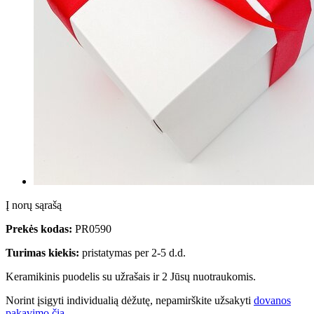
Į norų sąrašą
Prekės kodas:
PR0590
Turimas kiekis:
pristatymas per 2-5 d.d.
Keramikinis puodelis su užrašais ir 2 Jūsų nuotraukomis.
Norint įsigyti individualią dėžutę, nepamirškite užsakyti
dovanos
pakavimo čia
.