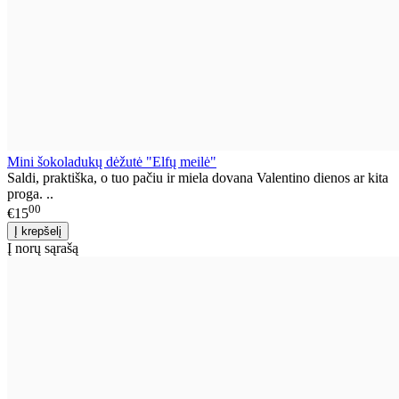
Mini šokoladukų dėžutė "Elfų meilė"
Saldi, praktiška, o tuo pačiu ir miela dovana Valentino dienos ar kita
proga. ..
00
€15
Į norų sąrašą