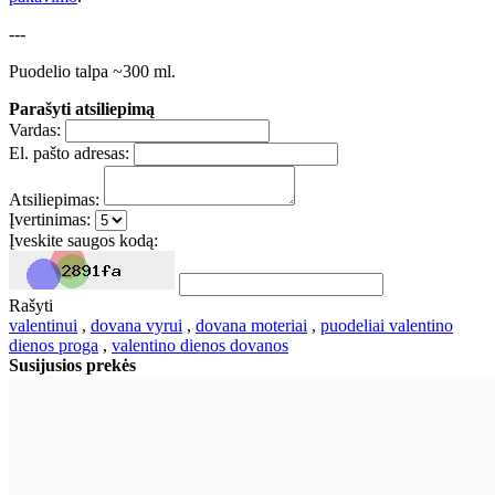
---
Puodelio talpa ~300 ml.
Parašyti atsiliepimą
Vardas:
El. pašto adresas:
Atsiliepimas:
Įvertinimas:
Įveskite saugos kodą:
Rašyti
valentinui
,
dovana vyrui
,
dovana moteriai
,
puodeliai valentino
dienos proga
,
valentino dienos dovanos
Susijusios prekės