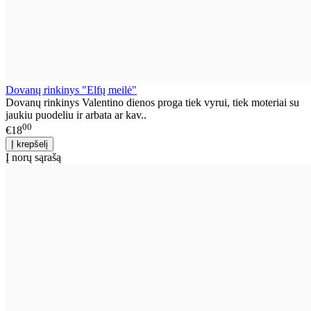
Dovanų rinkinys "Elfų meilė"
Dovanų rinkinys Valentino dienos proga tiek vyrui, tiek moteriai su
jaukiu puodeliu ir arbata ar kav..
00
€18
Į norų sąrašą