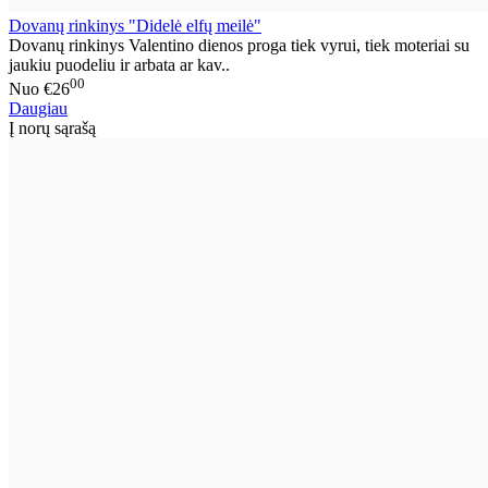
Dovanų rinkinys "Didelė elfų meilė"
Dovanų rinkinys Valentino dienos proga tiek vyrui, tiek moteriai su
jaukiu puodeliu ir arbata ar kav..
00
Nuo
€26
Daugiau
Į norų sąrašą