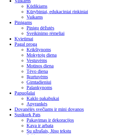
Vaikams
Kūdikiams
Kūrybiniai, edukaciniai rinkiniai
Vaikams
Pinigams
Pinigų dėžutės
Sveikinimo rėmeliai
Kvietimai
Pagal progą
Krikštynoms
Mokytojų diena
Vestuvėms
Motinos diena
Tėvo diena
Įkurtuvėms
Gimtadieniui
Palankynoms
Papuošalai
Kaklo pakabukai
Apyrankės
Dovanėlės svečiams ir mini dovanos
Susikurk Pats
Pakavimas ir dekoracijos
Kava ir arbata
Su užrašais, Jūsų tekstu