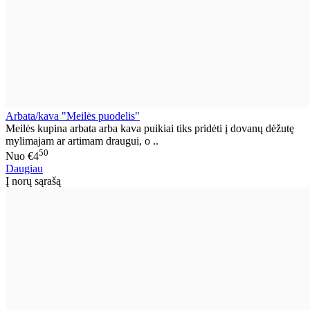
Arbata/kava "Meilės puodelis"
Meilės kupina arbata arba kava puikiai tiks pridėti į dovanų dėžutę
mylimajam ar artimam draugui, o ..
50
Nuo
€4
Daugiau
Į norų sąrašą