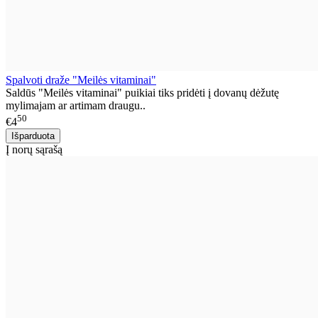
Spalvoti draže "Meilės vitaminai"
Saldūs "Meilės vitaminai" puikiai tiks pridėti į dovanų dėžutę
mylimajam ar artimam draugu..
50
€4
Į norų sąrašą