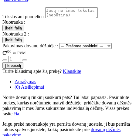
Tekstas ant puodelio :
Nuotrauka :
Nuotrauka 2 :
Pakavimas dovanų dėžutėje :
00
€7
su PVM
Turite klausimų apie šią prekę?
Klauskite
Aprašymas
(0) Atsiliepimai
Norite dovanų rinkinį susikurti pats? Tai labai paprasta. Pasirinkite
prekes, kurias norėtumėte matyti dėžutėje, pridėkite dovanų dėžutės
pakavimą ir mes Jums sukursime individualią dėžutę. Visas prekes
rasite
čia
.
Jeigu prekė nuotraukoje yra perrišta dovanų juostele, ji bus perrišta
tokios spalvos juostele, kokią pasirinksite prie
dovanų dėžutės
pakavimo
.