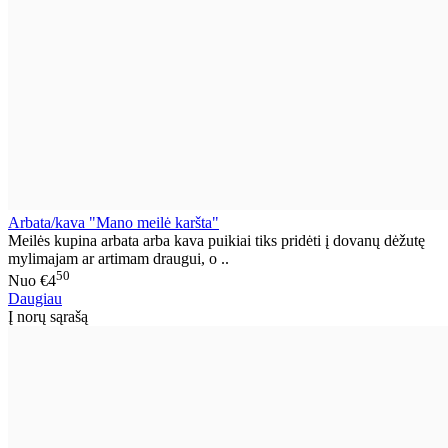
Arbata/kava "Mano meilė karšta"
Meilės kupina arbata arba kava puikiai tiks pridėti į dovanų dėžutę
mylimajam ar artimam draugui, o ..
50
Nuo
€4
Daugiau
Į norų sąrašą