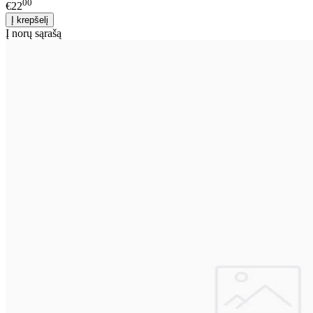
00
€22
Į norų sąrašą