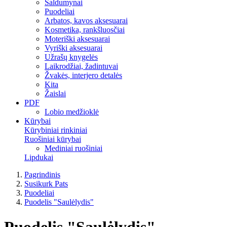
Saldumynai
Puodeliai
Arbatos, kavos aksesuarai
Kosmetika, rankšluosčiai
Moteriški aksesuarai
Vyriški aksesuarai
Užrašų knygelės
Laikrodžiai, žadintuvai
Žvakės, interjero detalės
Kita
Žaislai
PDF
Lobio medžioklė
Kūrybai
Kūrybiniai rinkiniai
Ruošiniai kūrybai
Mediniai ruošiniai
Lipdukai
Pagrindinis
Susikurk Pats
Puodeliai
Puodelis "Saulėlydis"
Puodelis "Saulėlydis"