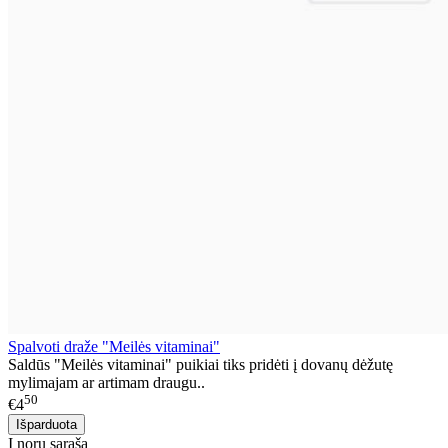
Spalvoti draže "Meilės vitaminai"
Saldūs "Meilės vitaminai" puikiai tiks pridėti į dovanų dėžutę
mylimajam ar artimam draugu..
50
€4
Į norų sąrašą