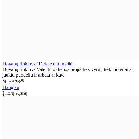
Dovanų rinkinys "Didelė elfų meilė"
Dovanų rinkinys Valentino dienos proga tiek vyrui, tiek moteriai su
jaukiu puodeliu ir arbata ar kav..
00
Nuo
€26
Daugiau
Į norų sąrašą