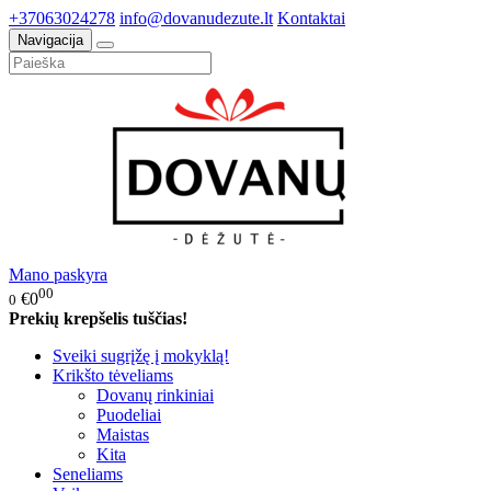
+37063024278
info@dovanudezute.lt
Kontaktai
Navigacija
Mano paskyra
00
€0
0
Prekių krepšelis tuščias!
Sveiki sugrįžę į mokyklą!
Krikšto tėveliams
Dovanų rinkiniai
Puodeliai
Maistas
Kita
Seneliams