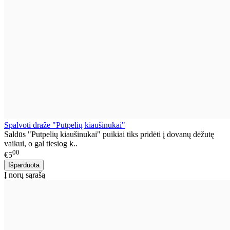
Spalvoti draže "Putpelių kiaušinukai"
Saldūs "Putpelių kiaušinukai" puikiai tiks pridėti į dovanų dėžutę
vaikui, o gal tiesiog k..
00
€5
Į norų sąrašą