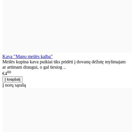
Kava "Mano meilės kalba"
Meilės kupina kava puikiai tiks pridėti į dovanų dėžutę mylimajam
ar artimam draugui, o gal tiesiog ..
00
€4
Į norų sąrašą