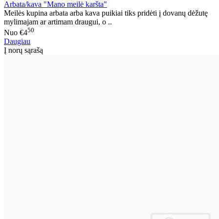
Arbata/kava "Mano meilė karšta"
Meilės kupina arbata arba kava puikiai tiks pridėti į dovanų dėžutę
mylimajam ar artimam draugui, o ..
50
Nuo
€4
Daugiau
Į norų sąrašą