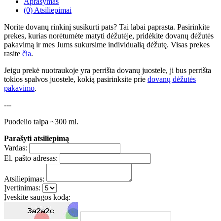
Aprašymas
(0) Atsiliepimai
Norite dovanų rinkinį susikurti pats? Tai labai paprasta. Pasirinkite
prekes, kurias norėtumėte matyti dėžutėje, pridėkite dovanų dėžutės
pakavimą ir mes Jums sukursime individualią dėžutę. Visas prekes
rasite
čia
.
Jeigu prekė nuotraukoje yra perrišta dovanų juostele, ji bus perrišta
tokios spalvos juostele, kokią pasirinksite prie
dovanų dėžutės
pakavimo
.
---
Puodelio talpa ~300 ml.
Parašyti atsiliepimą
Vardas:
El. pašto adresas:
Atsiliepimas:
Įvertinimas:
Įveskite saugos kodą: