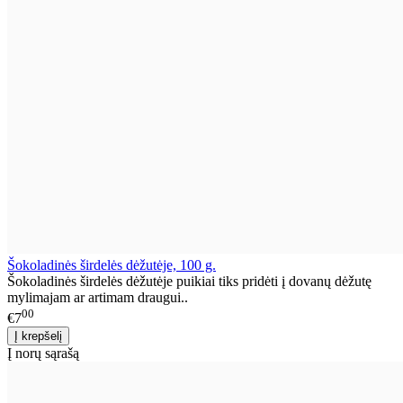
Šokoladinės širdelės dėžutėje, 100 g.
Šokoladinės širdelės dėžutėje puikiai tiks pridėti į dovanų dėžutę
mylimajam ar artimam draugui..
00
€7
Į norų sąrašą