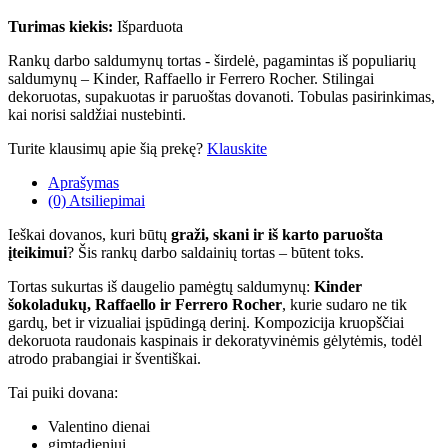
Turimas kiekis:
Išparduota
Rankų darbo saldumynų tortas - širdelė, pagamintas iš populiarių
saldumynų – Kinder, Raffaello ir Ferrero Rocher. Stilingai
dekoruotas, supakuotas ir paruoštas dovanoti. Tobulas pasirinkimas,
kai norisi saldžiai nustebinti.
Turite klausimų apie šią prekę?
Klauskite
Aprašymas
(0) Atsiliepimai
Ieškai dovanos, kuri būtų
graži, skani ir iš karto paruošta
įteikimui
? Šis rankų darbo saldainių tortas – būtent toks.
Tortas sukurtas iš daugelio pamėgtų saldumynų:
Kinder
šokoladukų, Raffaello ir Ferrero Rocher
, kurie sudaro ne tik
gardų, bet ir vizualiai įspūdingą derinį. Kompozicija kruopščiai
dekoruota raudonais kaspinais ir dekoratyvinėmis gėlytėmis, todėl
atrodo prabangiai ir šventiškai.
Tai puiki dovana:
Valentino dienai
gimtadieniui