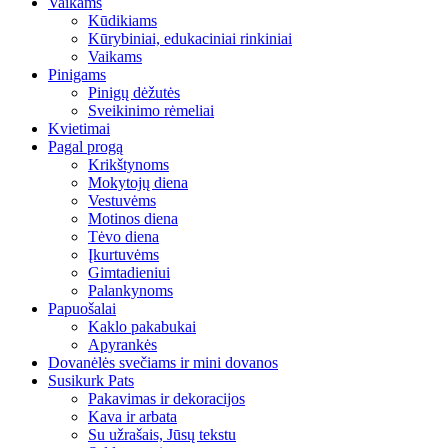
Vaikams
Kūdikiams
Kūrybiniai, edukaciniai rinkiniai
Vaikams
Pinigams
Pinigų dėžutės
Sveikinimo rėmeliai
Kvietimai
Pagal progą
Krikštynoms
Mokytojų diena
Vestuvėms
Motinos diena
Tėvo diena
Įkurtuvėms
Gimtadieniui
Palankynoms
Papuošalai
Kaklo pakabukai
Apyrankės
Dovanėlės svečiams ir mini dovanos
Susikurk Pats
Pakavimas ir dekoracijos
Kava ir arbata
Su užrašais, Jūsų tekstu