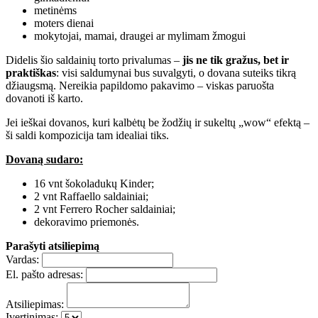
metinėms
moters dienai
mokytojai, mamai, draugei ar mylimam žmogui
Didelis šio saldainių torto privalumas –
jis ne tik gražus, bet ir
praktiškas
: visi saldumynai bus suvalgyti, o dovana suteiks tikrą
džiaugsmą. Nereikia papildomo pakavimo – viskas paruošta
dovanoti iš karto.
Jei ieškai dovanos, kuri kalbėtų be žodžių ir sukeltų „wow“ efektą –
ši saldi kompozicija tam idealiai tiks.
Dovaną sudaro:
16 vnt šokoladukų Kinder;
2 vnt Raffaello saldainiai;
2 vnt Ferrero Rocher saldainiai;
dekoravimo priemonės.
Parašyti atsiliepimą
Vardas:
El. pašto adresas:
Atsiliepimas:
Įvertinimas: