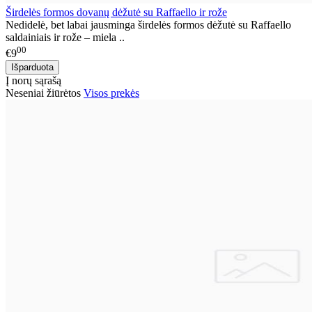
Širdelės formos dovanų dėžutė su Raffaello ir rože
Nedidelė, bet labai jausminga širdelės formos dėžutė su Raffaello
saldainiais ir rože – miela ..
00
€9
Į norų sąrašą
Neseniai žiūrėtos
Visos prekės