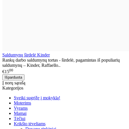
Saldumynų širdelė Kinder
Rankų darbo saldumynų tortas - širdelė, pagamintas iš populiarių
saldumynų – Kinder, Raffaello..
00
€15
Į norų sąrašą
Kategorijos
Sveiki sugrįžę į mokyklą!
Moterims
Vyrams
Mamai
Tėčiui
Krikšto tėveliams
Dovanų rinkiniai