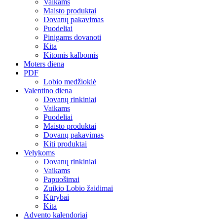
Vaikams
Maisto produktai
Dovanų pakavimas
Puodeliai
Pinigams dovanoti
Kita
Kitomis kalbomis
Moters diena
PDF
Lobio medžioklė
Valentino diena
Dovanų rinkiniai
Vaikams
Puodeliai
Maisto produktai
Dovanų pakavimas
Kiti produktai
Velykoms
Dovanų rinkiniai
Vaikams
Papuošimai
Zuikio Lobio žaidimai
Kūrybai
Kita
Advento kalendoriai