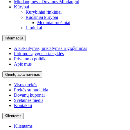
Mindauginės - Dovanos Mindaugui
Kūrybai
Kūrybiniai rinkiniai
Ruošiniai kūrybai
Mediniai ruošiniai
Lipdukai
Informacija
Atsiskaitymas, pristatymas ir grąžinimas
Pirkimo sąlygos ir taisyklės
Privatumo politika
Apie mus
Klientų aptarnavimas
Visos prekės
Prekės su nuolaida
Dovanų kuponai
Svetainės medis
Kontaktai
Klientams
Klientams