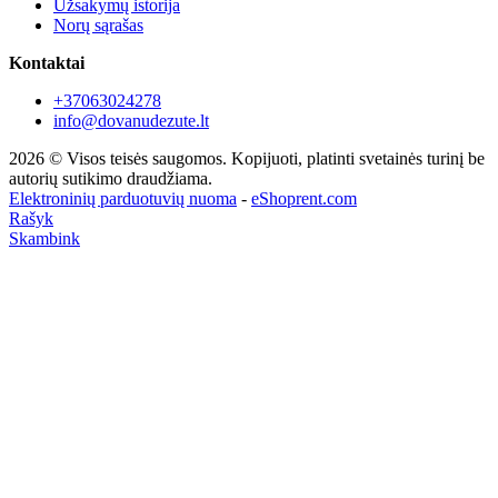
Užsakymų istorija
Norų sąrašas
Kontaktai
+37063024278
info@dovanudezute.lt
2026 © Visos teisės saugomos. Kopijuoti, platinti svetainės turinį be
autorių sutikimo draudžiama.
Elektroninių parduotuvių nuoma
-
eShoprent.com
Rašyk
Skambink