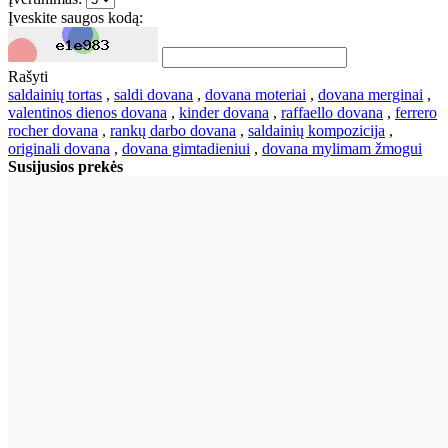
Įveskite saugos kodą:
Rašyti
saldainių tortas
,
saldi dovana
,
dovana moteriai
,
dovana merginai
,
valentinos dienos dovana
,
kinder dovana
,
raffaello dovana
,
ferrero
rocher dovana
,
rankų darbo dovana
,
saldainių kompozicija
,
originali dovana
,
dovana gimtadieniui
,
dovana mylimam žmogui
Susijusios prekės