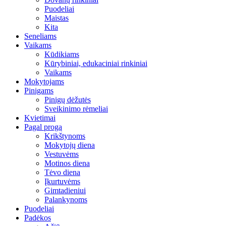
Puodeliai
Maistas
Kita
Seneliams
Vaikams
Kūdikiams
Kūrybiniai, edukaciniai rinkiniai
Vaikams
Mokytojams
Pinigams
Pinigų dėžutės
Sveikinimo rėmeliai
Kvietimai
Pagal progą
Krikštynoms
Mokytojų diena
Vestuvėms
Motinos diena
Tėvo diena
Įkurtuvėms
Gimtadieniui
Palankynoms
Puodeliai
Padėkos