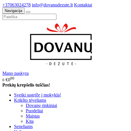
+37063024278
info@dovanudezute.lt
Kontaktai
Navigacija
Mano paskyra
00
€0
0
Prekių krepšelis tuščias!
Sveiki sugrįžę į mokyklą!
Krikšto tėveliams
Dovanų rinkiniai
Puodeliai
Maistas
Kita
Seneliams