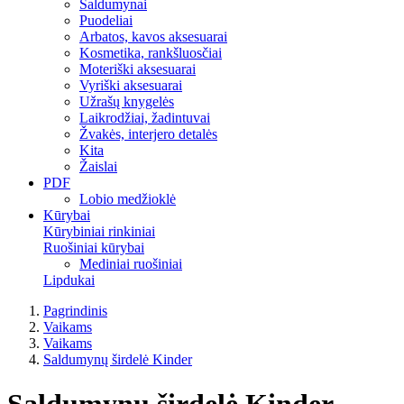
Saldumynai
Puodeliai
Arbatos, kavos aksesuarai
Kosmetika, rankšluosčiai
Moteriški aksesuarai
Vyriški aksesuarai
Užrašų knygelės
Laikrodžiai, žadintuvai
Žvakės, interjero detalės
Kita
Žaislai
PDF
Lobio medžioklė
Kūrybai
Kūrybiniai rinkiniai
Ruošiniai kūrybai
Mediniai ruošiniai
Lipdukai
Pagrindinis
Vaikams
Vaikams
Saldumynų širdelė Kinder
Saldumynų širdelė Kinder