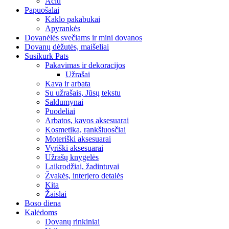
Ačiū
Papuošalai
Kaklo pakabukai
Apyrankės
Dovanėlės svečiams ir mini dovanos
Dovanų dėžutės, maišeliai
Susikurk Pats
Pakavimas ir dekoracijos
Užrašai
Kava ir arbata
Su užrašais, Jūsų tekstu
Saldumynai
Puodeliai
Arbatos, kavos aksesuarai
Kosmetika, rankšluosčiai
Moteriški aksesuarai
Vyriški aksesuarai
Užrašų knygelės
Laikrodžiai, žadintuvai
Žvakės, interjero detalės
Kita
Žaislai
Boso diena
Kalėdoms
Dovanų rinkiniai