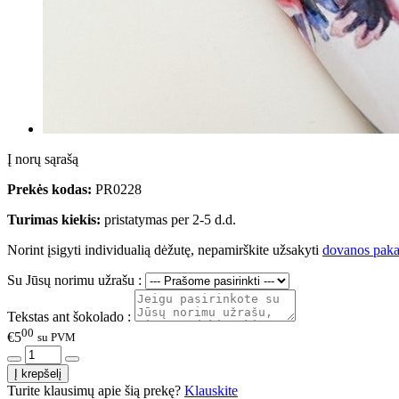
Į norų sąrašą
Prekės kodas:
PR0228
Turimas kiekis:
pristatymas per 2-5 d.d.
Norint įsigyti individualią dėžutę, nepamirškite užsakyti
dovanos paka
Su Jūsų norimu užrašu :
Tekstas ant šokolado :
00
€5
su PVM
Turite klausimų apie šią prekę?
Klauskite