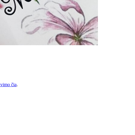
vimo čia
.