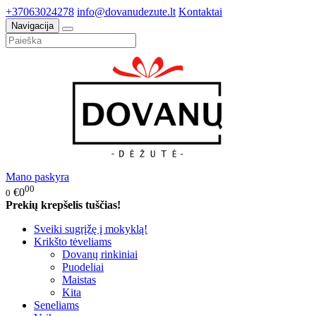
+37063024278
info@dovanudezute.lt
Kontaktai
Navigacija
Mano paskyra
00
€0
0
Prekių krepšelis tuščias!
Sveiki sugrįžę į mokyklą!
Krikšto tėveliams
Dovanų rinkiniai
Puodeliai
Maistas
Kita
Seneliams