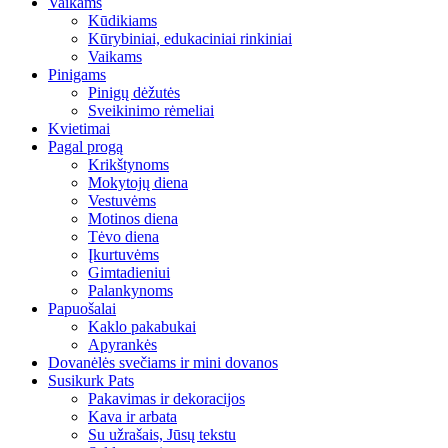
Vaikams
Kūdikiams
Kūrybiniai, edukaciniai rinkiniai
Vaikams
Pinigams
Pinigų dėžutės
Sveikinimo rėmeliai
Kvietimai
Pagal progą
Krikštynoms
Mokytojų diena
Vestuvėms
Motinos diena
Tėvo diena
Įkurtuvėms
Gimtadieniui
Palankynoms
Papuošalai
Kaklo pakabukai
Apyrankės
Dovanėlės svečiams ir mini dovanos
Susikurk Pats
Pakavimas ir dekoracijos
Kava ir arbata
Su užrašais, Jūsų tekstu