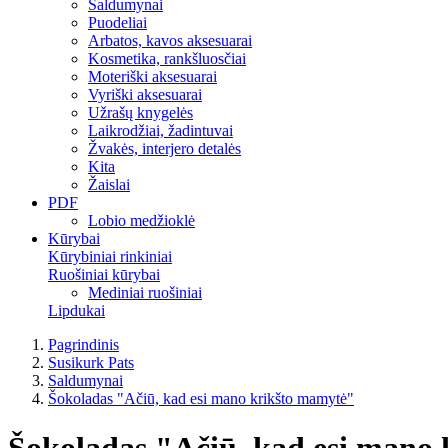
Saldumynai
Puodeliai
Arbatos, kavos aksesuarai
Kosmetika, rankšluosčiai
Moteriški aksesuarai
Vyriški aksesuarai
Užrašų knygelės
Laikrodžiai, žadintuvai
Žvakės, interjero detalės
Kita
Žaislai
PDF
Lobio medžioklė
Kūrybai
Kūrybiniai rinkiniai
Ruošiniai kūrybai
Mediniai ruošiniai
Lipdukai
Pagrindinis
Susikurk Pats
Saldumynai
Šokoladas "Ačiū, kad esi mano krikšto mamytė"
Šokoladas "Ačiū, kad esi mano