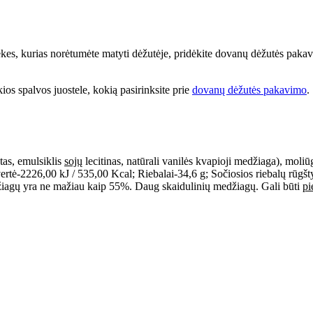
prekes, kurias norėtumėte matyti dėžutėje, pridėkite dovanų dėžutės paka
kios spalvos juostele, kokią pasirinksite prie
dovanų dėžutės pakavimo
.
tas, emulsiklis
sojų
lecitinas, natūrali vanilės kvapioji medžiaga), moli
2226,00 kJ / 535,00 Kcal; Riebalai-34,6 g; Sočiosios riebalų rūgštys
iagų yra ne mažiau kaip 55%. Daug skaidulinių medžiagų. Gali būti
pi