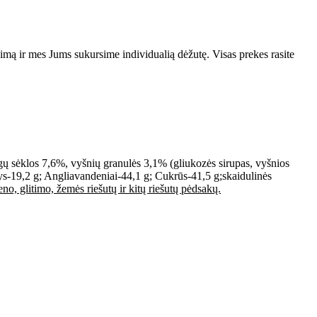
vimą ir mes Jums sukursime individualią dėžutę. Visas prekes rasite
ūgų sėklos 7,6%, vyšnių granulės 3,1% (gliukozės sirupas, vyšnios
-19,2 g; Angliavandeniai-44,1 g; Cukrūs-41,5 g;skaidulinės
eno, glitimo, žemės riešutų ir kitų riešutų pėdsakų.