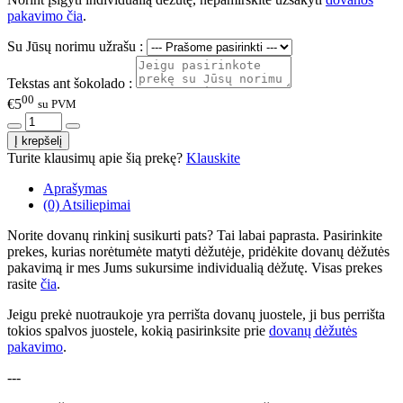
pakavimo čia
.
Su Jūsų norimu užrašu :
Tekstas ant šokolado :
00
€5
su PVM
Turite klausimų apie šią prekę?
Klauskite
Aprašymas
(0) Atsiliepimai
Norite dovanų rinkinį susikurti pats? Tai labai paprasta. Pasirinkite
prekes, kurias norėtumėte matyti dėžutėje, pridėkite dovanų dėžutės
pakavimą ir mes Jums sukursime individualią dėžutę. Visas prekes
rasite
čia
.
Jeigu prekė nuotraukoje yra perrišta dovanų juostele, ji bus perrišta
tokios spalvos juostele, kokią pasirinksite prie
dovanų dėžutės
pakavimo
.
---