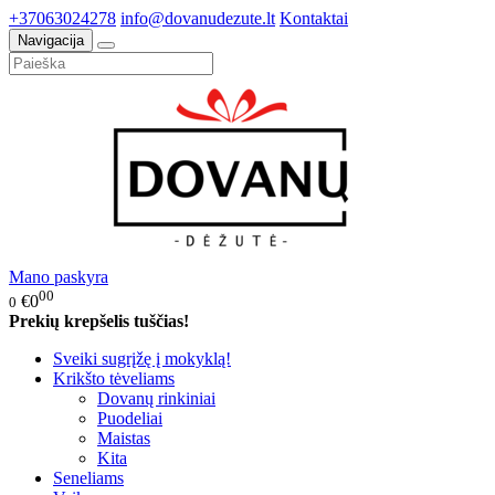
+37063024278
info@dovanudezute.lt
Kontaktai
Navigacija
Mano paskyra
00
€0
0
Prekių krepšelis tuščias!
Sveiki sugrįžę į mokyklą!
Krikšto tėveliams
Dovanų rinkiniai
Puodeliai
Maistas
Kita
Seneliams