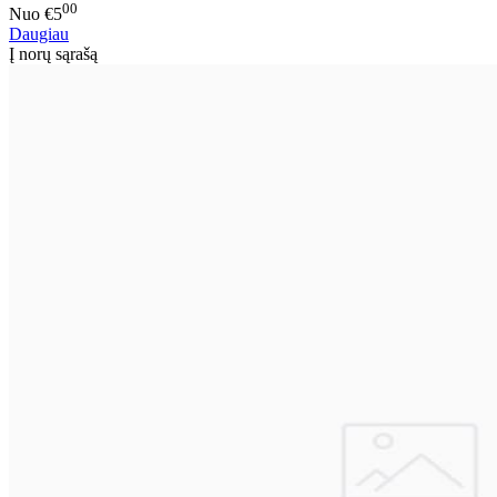
00
Nuo
€5
Daugiau
Į norų sąrašą