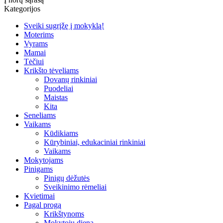
Kategorijos
Sveiki sugrįžę į mokyklą!
Moterims
Vyrams
Mamai
Tėčiui
Krikšto tėveliams
Dovanų rinkiniai
Puodeliai
Maistas
Kita
Seneliams
Vaikams
Kūdikiams
Kūrybiniai, edukaciniai rinkiniai
Vaikams
Mokytojams
Pinigams
Pinigų dėžutės
Sveikinimo rėmeliai
Kvietimai
Pagal progą
Krikštynoms
Mokytojų diena