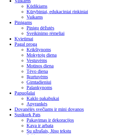
Vaikams
Kūdikiams
Kūrybiniai, edukaciniai rinkiniai
Vaikams
Pinigams
Pinigų dėžutės
Sveikinimo rėmeliai
Kvietimai
Pagal progą
Krikštynoms
Mokytojų diena
Vestuvėms
Motinos diena
Tėvo diena
Įkurtuvėms
Gimtadieniui
Palankynoms
Papuošalai
Kaklo pakabukai
Apyrankės
Dovanėlės svečiams ir mini dovanos
Susikurk Pats
Pakavimas ir dekoracijos
Kava ir arbata
Su užrašais, Jūsų tekstu