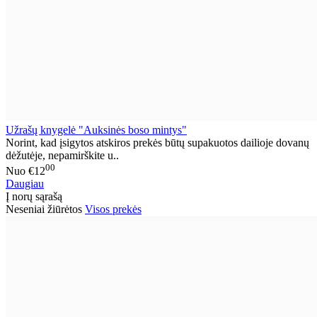
Užrašų knygelė "Auksinės boso mintys"
Norint, kad įsigytos atskiros prekės būtų supakuotos dailioje dovanų
dėžutėje, nepamirškite u..
00
Nuo
€12
Daugiau
Į norų sąrašą
Neseniai žiūrėtos
Visos prekės