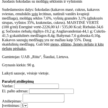
Juodasis šokoladas su moliūgų sėklomis ir vyšniomis
Sudedamosios dalys: šokoladas (kakavos masė, cukrus, kakavos
sviestas, emulsiklis
sojų
lecitinas, natūrali vanilės kvapioji
medžiaga), moliūgų sėklos 7,6%, vyšnių granulės 3,1% (gliukozės
sirupas, vyšnios 35%, krakmolas, cukrus). MAISTINĖ VERTĖ
(100 g/ml) Energinė vertė-2226,00 kJ / 535,00 Kcal; Riebalai-34,6
g; Sočiosios riebalų rūgštys-19,2 g; Angliavandeniai-44,1 g; Cukrūs-
41,5 g;skaidulinės medžiagos-8,4g; Baltymai-7,6 g;druska-0,10g.
Kakavos sausųjų medžiagų yra ne mažiau kaip 55%. Daug
skaidulinių medžiagų. Gali būti
pieno, glitimo, žemės riešutų ir kitų
riešutų pėdsakų.
Gamintojas: UAB „Rūta“, Šiauliai, Lietuva.
Grynasis kiekis: 90 g.
Laikyti sausoje, vėsioje vietoje.
Parašyti atsiliepimą
Vardas:
El. pašto adresas:
Atsiliepimas:
Įvertinimas: