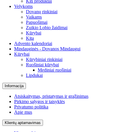
Kiti produktai
Velykoms
Dovanų rinkiniai
Vaikams
Papuošimai
Zuikio Lobio žaidimai
Kūrybai
Kita
Advento kalendoriai
Mindauginės - Dovanos Mindaugui
Kūrybai
Kūrybiniai rinkiniai
Ruošiniai kūrybai
Mediniai ruošiniai
Lipdukai
Informacija
Atsiskaitymas, pristatymas ir grąžinimas
Pirkimo sąlygos ir taisyklės
Privatumo politika
Apie mus
Klientų aptarnavimas