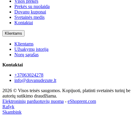
Visos prekės
Prekės su nuolaida
Dovanų kuponai
Svetainės medis
Kontaktai
Klientams
Klientams
Užsakymų istorija
Norų sąrašas
Kontaktai
+37063024278
info@dovanudezute.lt
2026 © Visos teisės saugomos. Kopijuoti, platinti svetainės turinį be
autorių sutikimo draudžiama.
Elektroninių parduotuvių nuoma
-
eShoprent.com
Rašyk
Skambink