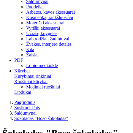
Saldumynai
Puodeliai
Arbatos, kavos aksesuarai
Kosmetika, rankšluosčiai
Moteriški aksesuarai
Vyriški aksesuarai
Užrašų knygelės
Laikrodžiai, žadintuvai
Žvakės, interjero detalės
Kita
Žaislai
PDF
Lobio medžioklė
Kūrybai
Kūrybiniai rinkiniai
Ruošiniai kūrybai
Mediniai ruošiniai
Lipdukai
Pagrindinis
Susikurk Pats
Saldumynai
Šokoladas "Boso šokoladas"
Šokoladas "Boso šokoladas"