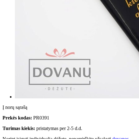
Į norų sąrašą
Prekės kodas:
PR0391
Turimas kiekis:
pristatymas per 2-5 d.d.
Norint įsigyti individualią dėžutę, nepamirškite užsakyti
dovanos