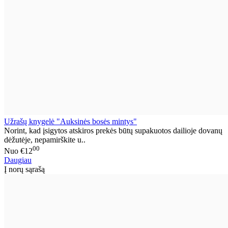
Užrašų knygelė "Auksinės bosės mintys"
Norint, kad įsigytos atskiros prekės būtų supakuotos dailioje dovanų
dėžutėje, nepamirškite u..
00
Nuo
€12
Daugiau
Į norų sąrašą