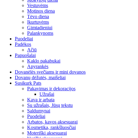
Vestuvėms
Motinos diena
Tėvo diena
Įkurtuvėms
Gimtadieniui
Palankynoms
Puodeliai
Padėkos
Ačiū
Papuošalai
Kaklo pakabukai
Apyrankės
Dovanėlės svečiams ir mini dovanos
Dovanų dėžutės, maišeliai
Susikurk Pats
Pakavimas ir dekoracijos
Užrašai
Kava ir arbata
Su užrašais, Jūsų tekstu
Saldumynai
Puodeliai
Arbatos, kavos aksesuarai
Kosmetika, rankšluosčiai
Moteriški aksesuarai