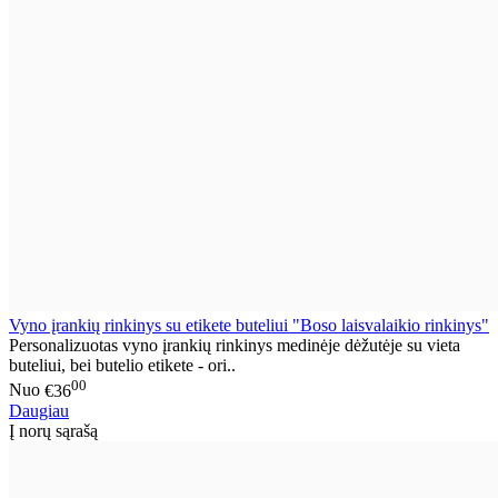
Vyno įrankių rinkinys su etikete buteliui "Boso laisvalaikio rinkinys"
Personalizuotas vyno įrankių rinkinys medinėje dėžutėje su vieta
buteliui, bei butelio etikete - ori..
00
Nuo
€36
Daugiau
Į norų sąrašą