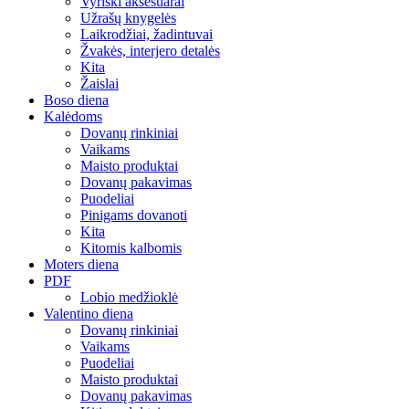
Vyriški aksesuarai
Užrašų knygelės
Laikrodžiai, žadintuvai
Žvakės, interjero detalės
Kita
Žaislai
Boso diena
Kalėdoms
Dovanų rinkiniai
Vaikams
Maisto produktai
Dovanų pakavimas
Puodeliai
Pinigams dovanoti
Kita
Kitomis kalbomis
Moters diena
PDF
Lobio medžioklė
Valentino diena
Dovanų rinkiniai
Vaikams
Puodeliai
Maisto produktai
Dovanų pakavimas