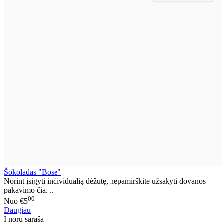
Šokoladas "Bosė"
Norint įsigyti individualią dėžutę, nepamirškite užsakyti dovanos
pakavimo čia. ..
00
Nuo
€5
Daugiau
Į norų sąrašą