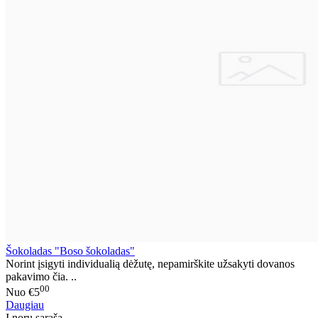
Šokoladas "Boso šokoladas"
Norint įsigyti individualią dėžutę, nepamirškite užsakyti dovanos
pakavimo čia. ..
00
Nuo
€5
Daugiau
Į norų sąrašą