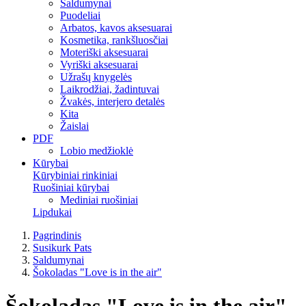
Saldumynai
Puodeliai
Arbatos, kavos aksesuarai
Kosmetika, rankšluosčiai
Moteriški aksesuarai
Vyriški aksesuarai
Užrašų knygelės
Laikrodžiai, žadintuvai
Žvakės, interjero detalės
Kita
Žaislai
PDF
Lobio medžioklė
Kūrybai
Kūrybiniai rinkiniai
Ruošiniai kūrybai
Mediniai ruošiniai
Lipdukai
Pagrindinis
Susikurk Pats
Saldumynai
Šokoladas "Love is in the air"
Šokoladas "Love is in the air"