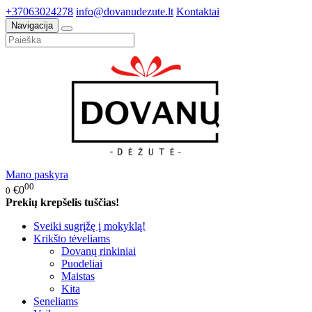
+37063024278
info@dovanudezute.lt
Kontaktai
Navigacija
Mano paskyra
00
€0
0
Prekių krepšelis tuščias!
Sveiki sugrįžę į mokyklą!
Krikšto tėveliams
Dovanų rinkiniai
Puodeliai
Maistas
Kita
Seneliams