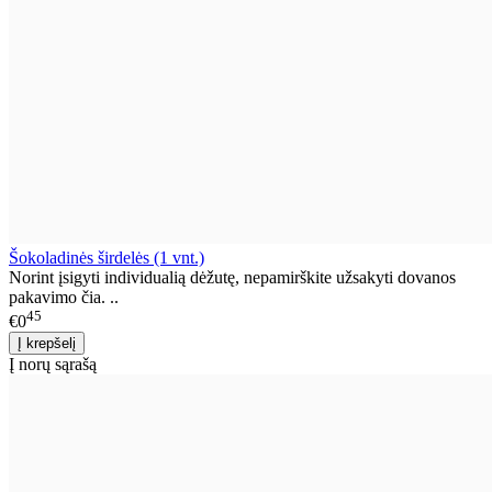
Šokoladinės širdelės (1 vnt.)
Norint įsigyti individualią dėžutę, nepamirškite užsakyti dovanos
pakavimo čia. ..
45
€0
Į norų sąrašą