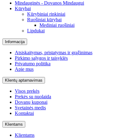
Mindauginės - Dovanos Mindaugui
Kūrybai
Kūrybiniai rinkiniai
Ruošiniai kūrybai
Mediniai ruošiniai
Lipdukai
Informacija
Atsiskaitymas, pristatymas ir grąžinimas
Pirkimo sąlygos ir taisyklės
Privatumo politika
Apie mus
Klientų aptarnavimas
Visos prekės
Prekės su nuolaida
Dovanų kuponai
Svetainės medis
Kontaktai
Klientams
Klientams