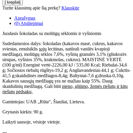
Turite klausimų apie šią prekę?
Klauskite
Aprašymas
(0) Atsiliepimai
Juodasis šokoladas su moliūgų sėklomis ir vyšniomis
Sudedamosios dalys: šokoladas (kakavos masė, cukrus, kakavos
sviestas, emulsiklis
sojų
lecitinas, natūrali vanilės kvapioji
medžiaga), moliūgų sėklos 7,6%, vyšnių granulės 3,1% (gliukozės
sirupas, vyšnios 35%, krakmolas, cukrus). MAISTINĖ VERTĖ
(100 g/ml) Energinė vertė-2226,00 kJ / 535,00 Kcal; Riebalai-34,6
g; Sočiosios riebalų rūgštys-19,2 g; Angliavandeniai-44,1 g; Cukrūs-
41,5 g;skaidulinės medžiagos-8,4g; Baltymai-7,6 g;druska-0,10g.
Kakavos sausųjų medžiagų yra ne mažiau kaip 55%. Daug
skaidulinių medžiagų. Gali būti
pieno, glitimo, žemės riešutų ir kitų
riešutų pėdsakų.
Gamintojas: UAB „Rūta“, Šiauliai, Lietuva.
Grynasis kiekis: 90 g.
Laikyti sausoje, vėsioje vietoje.
---