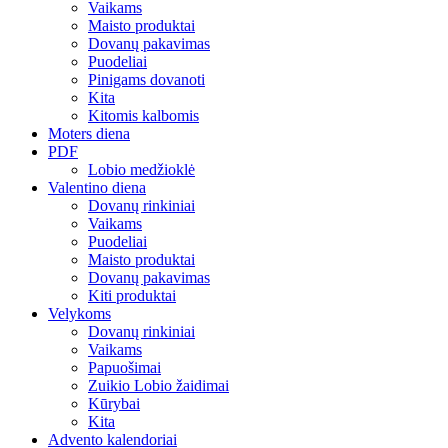
Vaikams
Maisto produktai
Dovanų pakavimas
Puodeliai
Pinigams dovanoti
Kita
Kitomis kalbomis
Moters diena
PDF
Lobio medžioklė
Valentino diena
Dovanų rinkiniai
Vaikams
Puodeliai
Maisto produktai
Dovanų pakavimas
Kiti produktai
Velykoms
Dovanų rinkiniai
Vaikams
Papuošimai
Zuikio Lobio žaidimai
Kūrybai
Kita
Advento kalendoriai