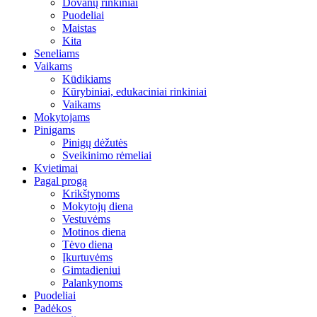
Dovanų rinkiniai
Puodeliai
Maistas
Kita
Seneliams
Vaikams
Kūdikiams
Kūrybiniai, edukaciniai rinkiniai
Vaikams
Mokytojams
Pinigams
Pinigų dėžutės
Sveikinimo rėmeliai
Kvietimai
Pagal progą
Krikštynoms
Mokytojų diena
Vestuvėms
Motinos diena
Tėvo diena
Įkurtuvėms
Gimtadieniui
Palankynoms
Puodeliai
Padėkos