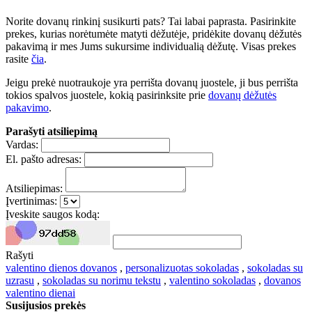
Norite dovanų rinkinį susikurti pats? Tai labai paprasta. Pasirinkite
prekes, kurias norėtumėte matyti dėžutėje, pridėkite dovanų dėžutės
pakavimą ir mes Jums sukursime individualią dėžutę. Visas prekes
rasite
čia
.
Jeigu prekė nuotraukoje yra perrišta dovanų juostele, ji bus perrišta
tokios spalvos juostele, kokią pasirinksite prie
dovanų dėžutės
pakavimo
.
Parašyti atsiliepimą
Vardas:
El. pašto adresas:
Atsiliepimas:
Įvertinimas:
Įveskite saugos kodą:
Rašyti
valentino dienos dovanos
,
personalizuotas sokoladas
,
sokoladas su
uzrasu
,
sokoladas su norimu tekstu
,
valentino sokoladas
,
dovanos
valentino dienai
Susijusios prekės