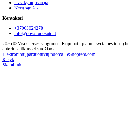
Užsakymų istorija
Norų sąrašas
Kontaktai
+37063024278
info@dovanudezute.lt
2026 © Visos teisės saugomos. Kopijuoti, platinti svetainės turinį be
autorių sutikimo draudžiama.
Elektroninių parduotuvių nuoma
-
eShoprent.com
Rašyk
Skambink