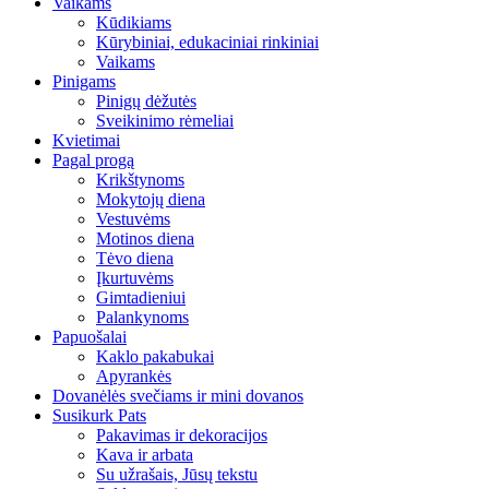
Vaikams
Kūdikiams
Kūrybiniai, edukaciniai rinkiniai
Vaikams
Pinigams
Pinigų dėžutės
Sveikinimo rėmeliai
Kvietimai
Pagal progą
Krikštynoms
Mokytojų diena
Vestuvėms
Motinos diena
Tėvo diena
Įkurtuvėms
Gimtadieniui
Palankynoms
Papuošalai
Kaklo pakabukai
Apyrankės
Dovanėlės svečiams ir mini dovanos
Susikurk Pats
Pakavimas ir dekoracijos
Kava ir arbata
Su užrašais, Jūsų tekstu