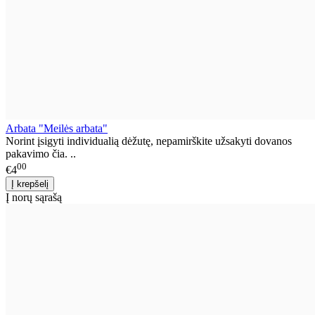
Arbata "Meilės arbata"
Norint įsigyti individualią dėžutę, nepamirškite užsakyti dovanos
pakavimo čia. ..
00
€4
Į norų sąrašą