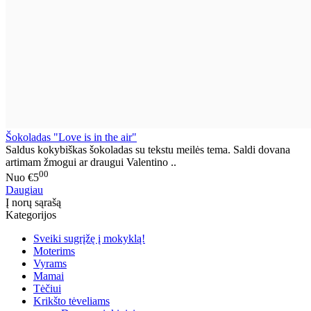
Šokoladas "Love is in the air"
Saldus kokybiškas šokoladas su tekstu meilės tema. Saldi dovana
artimam žmogui ar draugui Valentino ..
00
Nuo
€5
Daugiau
Į norų sąrašą
Kategorijos
Sveiki sugrįžę į mokyklą!
Moterims
Vyrams
Mamai
Tėčiui
Krikšto tėveliams