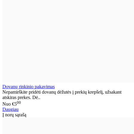
Dovanų rinkinio pakavimas
Nepamirškite pridėti dovanų dėžutės į prekių krepšelį, užsakant
atskiras prekes. Dė..
00
Nuo
€5
Daugiau
Į norų sąrašą