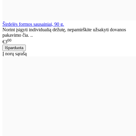
Širdelės formos sausainiai, 90 g.
Norint įsigyti individualią dėžutę, nepamirškite užsakyti dovanos
pakavimo čia. ..
00
€3
Į norų sąrašą