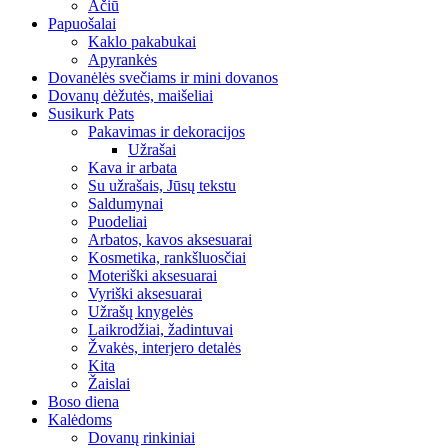
Ačiū
Papuošalai
Kaklo pakabukai
Apyrankės
Dovanėlės svečiams ir mini dovanos
Dovanų dėžutės, maišeliai
Susikurk Pats
Pakavimas ir dekoracijos
Užrašai
Kava ir arbata
Su užrašais, Jūsų tekstu
Saldumynai
Puodeliai
Arbatos, kavos aksesuarai
Kosmetika, rankšluosčiai
Moteriški aksesuarai
Vyriški aksesuarai
Užrašų knygelės
Laikrodžiai, žadintuvai
Žvakės, interjero detalės
Kita
Žaislai
Boso diena
Kalėdoms
Dovanų rinkiniai