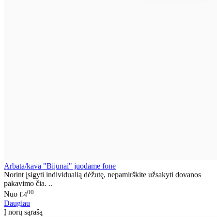
Arbata/kava "Bijūnai" juodame fone
Norint įsigyti individualią dėžutę, nepamirškite užsakyti dovanos
pakavimo čia. ..
00
Nuo
€4
Daugiau
Į norų sąrašą