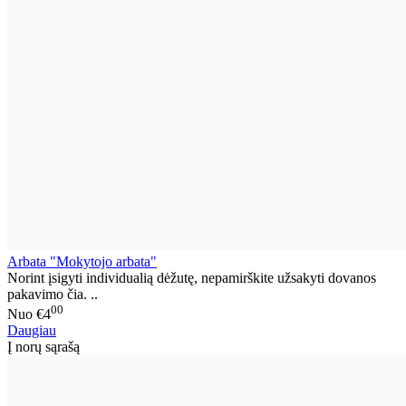
Arbata "Mokytojo arbata"
Norint įsigyti individualią dėžutę, nepamirškite užsakyti dovanos
pakavimo čia. ..
00
Nuo
€4
Daugiau
Į norų sąrašą