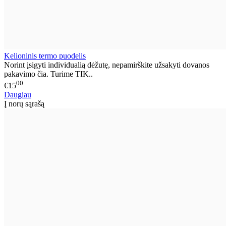
Kelioninis termo puodelis
Norint įsigyti individualią dėžutę, nepamirškite užsakyti dovanos
pakavimo čia. Turime TIK..
00
€15
Daugiau
Į norų sąrašą