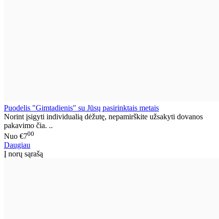
Puodelis "Gimtadienis" su Jūsų pasirinktais metais
Norint įsigyti individualią dėžutę, nepamirškite užsakyti dovanos
pakavimo čia. ..
00
Nuo
€7
Daugiau
Į norų sąrašą