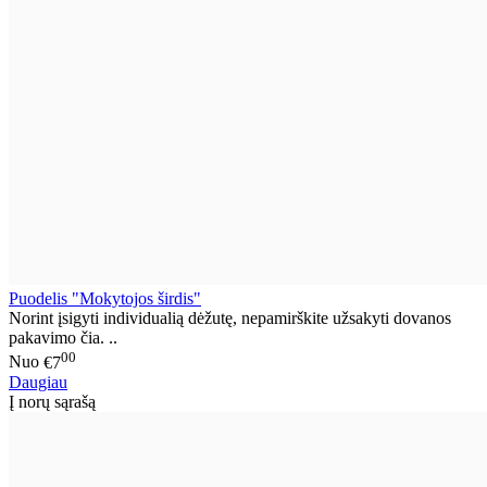
Puodelis "Mokytojos širdis"
Norint įsigyti individualią dėžutę, nepamirškite užsakyti dovanos
pakavimo čia. ..
00
Nuo
€7
Daugiau
Į norų sąrašą