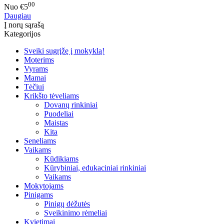
00
Nuo
€5
Daugiau
Į norų sąrašą
Kategorijos
Sveiki sugrįžę į mokyklą!
Moterims
Vyrams
Mamai
Tėčiui
Krikšto tėveliams
Dovanų rinkiniai
Puodeliai
Maistas
Kita
Seneliams
Vaikams
Kūdikiams
Kūrybiniai, edukaciniai rinkiniai
Vaikams
Mokytojams
Pinigams
Pinigų dėžutės
Sveikinimo rėmeliai
Kvietimai