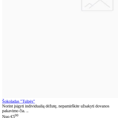
Šokoladas "Tulpės"
Norint įsigyti individualią dėžutę, nepamirškite užsakyti dovanos
pakavimo čia. ..
00
Nuo
€5