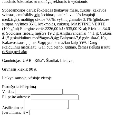
Juodasis šokoladas su moliūgų sėklomis ir vyšniomis
Sudedamosios dalys: šokoladas (kakavos masė, cukrus, kakavos
sviestas, emulsiklis
sojų
lecitinas, natūrali vanilės kvapioji
medžiaga), moliūgų sėklos 7,6%, vyšnių granulės 3,1% (gliukozės
sirupas, vyšnios 35%, krakmolas, cukrus). MAISTINĖ VERTĖ
(100 g/ml) Energinė vertė-2226,00 kJ / 535,00 Kcal; Riebalai-34,6
g; Sočiosios riebalų rūgštys-19,2 g; Angliavandeniai-44,1 g; Cukrūs-
41,5 g;skaidulinės medžiagos-8,4g; Baltymai-7,6 g;druska-0,10g.
Kakavos sausųjų medžiagų yra ne mažiau kaip 55%. Daug
skaidulinių medžiagų. Gali būti
pieno, glitimo, žemės riešutų ir kitų
riešutų pėdsakų.
Gamintojas: UAB „Rūta“, Šiauliai, Lietuva.
Grynasis kiekis: 90 g.
Laikyti sausoje, vėsioje vietoje.
Parašyti atsiliepimą
Vardas:
El. pašto adresas:
Atsiliepimas:
Įvertinimas: