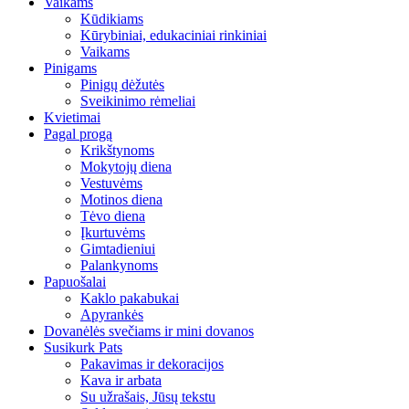
Vaikams
Kūdikiams
Kūrybiniai, edukaciniai rinkiniai
Vaikams
Pinigams
Pinigų dėžutės
Sveikinimo rėmeliai
Kvietimai
Pagal progą
Krikštynoms
Mokytojų diena
Vestuvėms
Motinos diena
Tėvo diena
Įkurtuvėms
Gimtadieniui
Palankynoms
Papuošalai
Kaklo pakabukai
Apyrankės
Dovanėlės svečiams ir mini dovanos
Susikurk Pats
Pakavimas ir dekoracijos
Kava ir arbata
Su užrašais, Jūsų tekstu