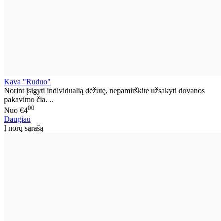
Kava "Ruduo"
Norint įsigyti individualią dėžutę, nepamirškite užsakyti dovanos
pakavimo čia. ..
00
Nuo
€4
Daugiau
Į norų sąrašą