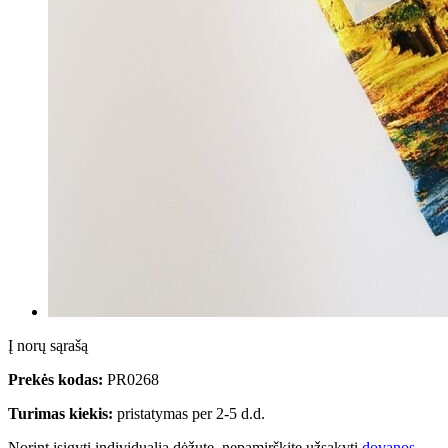
Į norų sąrašą
Prekės kodas:
PR0268
Turimas kiekis:
pristatymas per 2-5 d.d.
Norint įsigyti individualią dėžutę, nepamirškite užsakyti
dovanos