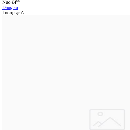
00
Nuo
€4
Daugiau
Į norų sąrašą