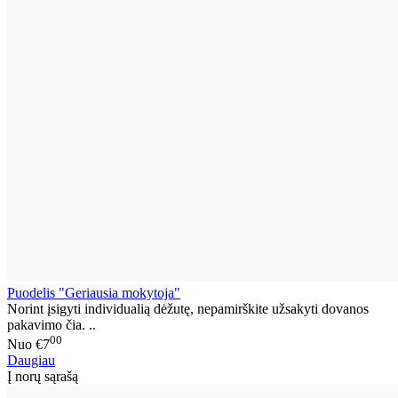
Puodelis "Geriausia mokytoja"
Norint įsigyti individualią dėžutę, nepamirškite užsakyti dovanos
pakavimo čia. ..
00
Nuo
€7
Daugiau
Į norų sąrašą