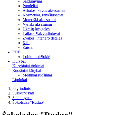
Saldumynai
Puodeliai
Arbatos, kavos aksesuarai
Kosmetika, rankšluosčiai
Moteriški aksesuarai
Vyriški aksesuarai
Užrašų knygelės
Laikrodžiai, žadintuvai
Žvakės, interjero detalės
Kita
Žaislai
PDF
Lobio medžioklė
Kūrybai
Kūrybiniai rinkiniai
Ruošiniai kūrybai
Mediniai ruošiniai
Lipdukai
Pagrindinis
Susikurk Pats
Saldumynai
Šokoladas "Ruduo"
Šokoladas "Ruduo"