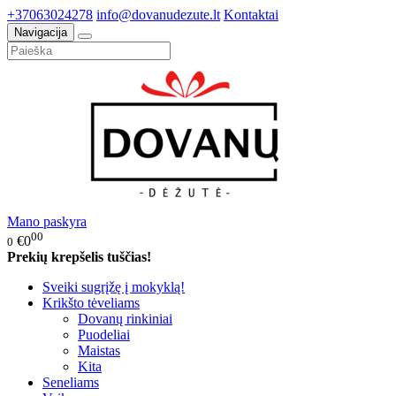
+37063024278
info@dovanudezute.lt
Kontaktai
Navigacija
Mano paskyra
00
€0
0
Prekių krepšelis tuščias!
Sveiki sugrįžę į mokyklą!
Krikšto tėveliams
Dovanų rinkiniai
Puodeliai
Maistas
Kita
Seneliams