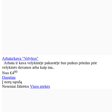
Arbata/kava "Velykos"
Arbata ir kava velykinėje pakuotėje bus puikus priedas prie
velykinės dovanos arba kaip ma..
00
Nuo
€4
Daugiau
Į norų sąrašą
Neseniai žiūrėtos
Visos prekės