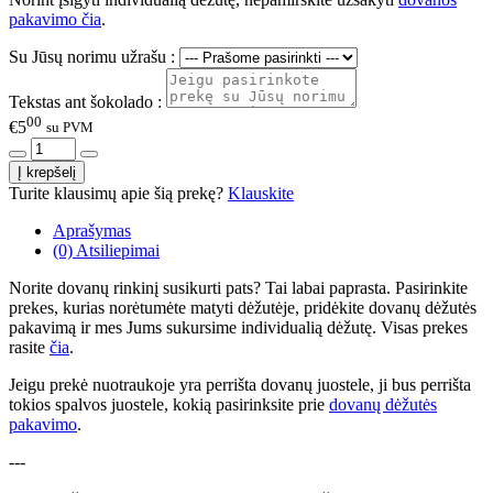
pakavimo čia
.
Su Jūsų norimu užrašu :
Tekstas ant šokolado :
00
€5
su PVM
Turite klausimų apie šią prekę?
Klauskite
Aprašymas
(0) Atsiliepimai
Norite dovanų rinkinį susikurti pats? Tai labai paprasta. Pasirinkite
prekes, kurias norėtumėte matyti dėžutėje, pridėkite dovanų dėžutės
pakavimą ir mes Jums sukursime individualią dėžutę. Visas prekes
rasite
čia
.
Jeigu prekė nuotraukoje yra perrišta dovanų juostele, ji bus perrišta
tokios spalvos juostele, kokią pasirinksite prie
dovanų dėžutės
pakavimo
.
---