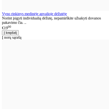
Vyno rinkinys medinėje apvalioje dėžutėje
Norint įsigyti individualią dėžutę, nepamirškite užsakyti dovanos
pakavimo čia. ..
00
€19
Į norų sąrašą