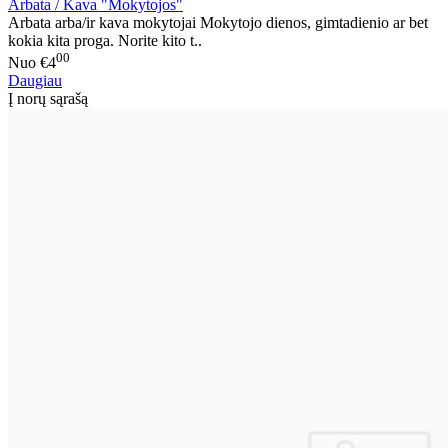
Arbata / Kava "Mokytojos"
Arbata arba/ir kava mokytojai Mokytojo dienos, gimtadienio ar bet
kokia kita proga. Norite kito t..
00
Nuo
€4
Daugiau
Į norų sąrašą