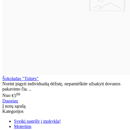
Šokoladas "Tulpės"
Norint įsigyti individualią dėžutę, nepamirškite užsakyti dovanos
pakavimo čia. ..
00
Nuo
€5
Daugiau
Į norų sąrašą
Kategorijos
Sveiki sugrįžę į mokyklą!
Moterims