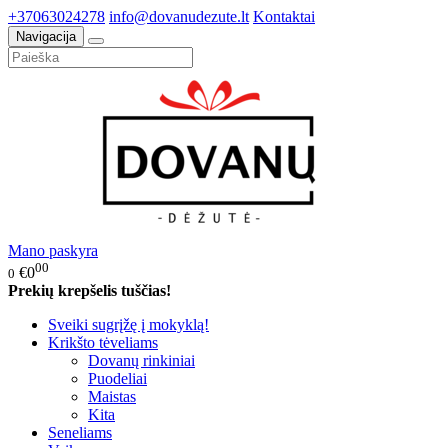
+37063024278
info@dovanudezute.lt
Kontaktai
Navigacija
Mano paskyra
00
€0
0
Prekių krepšelis tuščias!
Sveiki sugrįžę į mokyklą!
Krikšto tėveliams
Dovanų rinkiniai
Puodeliai
Maistas
Kita
Seneliams