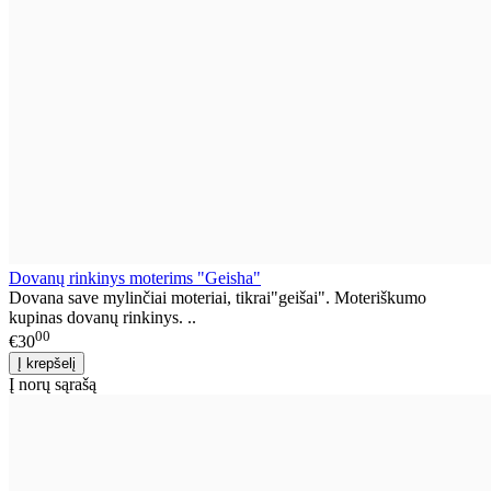
Dovanų rinkinys moterims "Geisha"
Dovana save mylinčiai moteriai, tikrai"geišai". Moteriškumo
kupinas dovanų rinkinys. ..
00
€30
Į norų sąrašą