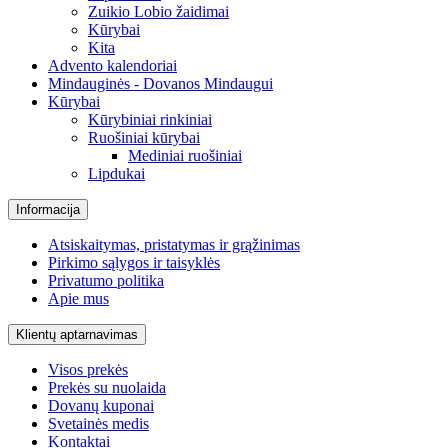
Zuikio Lobio žaidimai
Kūrybai
Kita
Advento kalendoriai
Mindauginės - Dovanos Mindaugui
Kūrybai
Kūrybiniai rinkiniai
Ruošiniai kūrybai
Mediniai ruošiniai
Lipdukai
Informacija
Atsiskaitymas, pristatymas ir grąžinimas
Pirkimo sąlygos ir taisyklės
Privatumo politika
Apie mus
Klientų aptarnavimas
Visos prekės
Prekės su nuolaida
Dovanų kuponai
Svetainės medis
Kontaktai