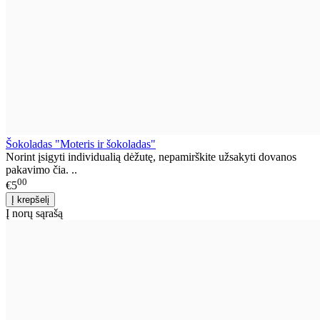
Šokoladas "Moteris ir šokoladas"
Norint įsigyti individualią dėžutę, nepamirškite užsakyti dovanos
pakavimo čia. ..
00
€5
Į norų sąrašą