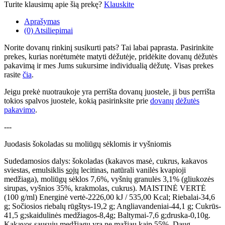
Turite klausimų apie šią prekę?
Klauskite
Aprašymas
(0) Atsiliepimai
Norite dovanų rinkinį susikurti pats? Tai labai paprasta. Pasirinkite
prekes, kurias norėtumėte matyti dėžutėje, pridėkite dovanų dėžutės
pakavimą ir mes Jums sukursime individualią dėžutę. Visas prekes
rasite
čia
.
Jeigu prekė nuotraukoje yra perrišta dovanų juostele, ji bus perrišta
tokios spalvos juostele, kokią pasirinksite prie
dovanų dėžutės
pakavimo
.
---
Juodasis šokoladas su moliūgų sėklomis ir vyšniomis
Sudedamosios dalys: šokoladas (kakavos masė, cukrus, kakavos
sviestas, emulsiklis
sojų
lecitinas, natūrali vanilės kvapioji
medžiaga), moliūgų sėklos 7,6%, vyšnių granulės 3,1% (gliukozės
sirupas, vyšnios 35%, krakmolas, cukrus). MAISTINĖ VERTĖ
(100 g/ml) Energinė vertė-2226,00 kJ / 535,00 Kcal; Riebalai-34,6
g; Sočiosios riebalų rūgštys-19,2 g; Angliavandeniai-44,1 g; Cukrūs-
41,5 g;skaidulinės medžiagos-8,4g; Baltymai-7,6 g;druska-0,10g.
Kakavos sausųjų medžiagų yra ne mažiau kaip 55%. Daug