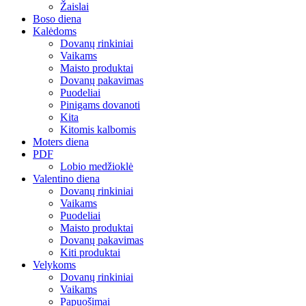
Žaislai
Boso diena
Kalėdoms
Dovanų rinkiniai
Vaikams
Maisto produktai
Dovanų pakavimas
Puodeliai
Pinigams dovanoti
Kita
Kitomis kalbomis
Moters diena
PDF
Lobio medžioklė
Valentino diena
Dovanų rinkiniai
Vaikams
Puodeliai
Maisto produktai
Dovanų pakavimas
Kiti produktai
Velykoms
Dovanų rinkiniai
Vaikams
Papuošimai