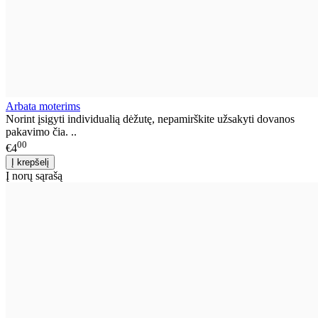
Arbata moterims
Norint įsigyti individualią dėžutę, nepamirškite užsakyti dovanos
pakavimo čia. ..
00
€4
Į norų sąrašą