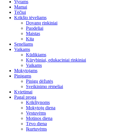
Vyrams
Mamai
Tėčiui
Krikšto tėveliams
Dovanų rinkiniai
Puodeliai
Maistas
Kita
Seneliams
Vaikams
Kūdikiams
Kūrybiniai, edukaciniai rinkiniai
Vaikams
Mokytojams
Pinigams
Pinigų dėžutės
Sveikinimo rėmeliai
Kvietimai
Pagal progą
Krikštynoms
Mokytojų diena
Vestuvėms
Motinos diena
Tėvo diena
Įkurtuvėms