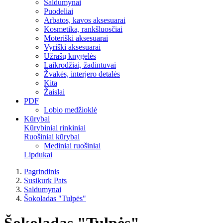
Saldumynai
Puodeliai
Arbatos, kavos aksesuarai
Kosmetika, rankšluosčiai
Moteriški aksesuarai
Vyriški aksesuarai
Užrašų knygelės
Laikrodžiai, žadintuvai
Žvakės, interjero detalės
Kita
Žaislai
PDF
Lobio medžioklė
Kūrybai
Kūrybiniai rinkiniai
Ruošiniai kūrybai
Mediniai ruošiniai
Lipdukai
Pagrindinis
Susikurk Pats
Saldumynai
Šokoladas "Tulpės"
Šokoladas "Tulpės"