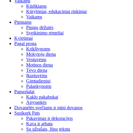
Vaikams
Kūdikiams
Kūrybiniai, edukaciniai rinkiniai
Vaikams
Pinigams
Pinigų dėžutės
Sveikinimo rėmeliai
Kvietimai
Pagal progą
Krikštynoms
Mokytojų diena
Vestuvėms
Motinos diena
Tėvo diena
Įkurtuvėms
Gimtadieniui
Palankynoms
Papuošalai
Kaklo pakabukai
Apyrankės
Dovanėlės svečiams ir mini dovanos
Susikurk Pats
Pakavimas ir dekoracijos
Kava ir arbata
Su užrašais, Jūsų tekstu