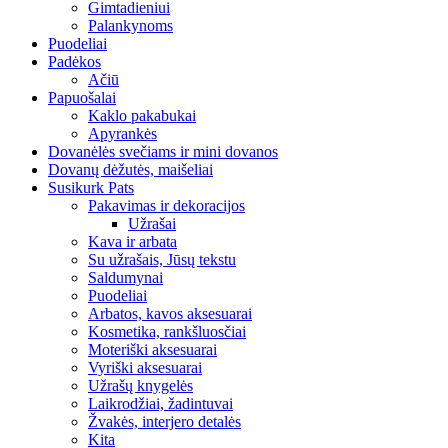
Gimtadieniui
Palankynoms
Puodeliai
Padėkos
Ačiū
Papuošalai
Kaklo pakabukai
Apyrankės
Dovanėlės svečiams ir mini dovanos
Dovanų dėžutės, maišeliai
Susikurk Pats
Pakavimas ir dekoracijos
Užrašai
Kava ir arbata
Su užrašais, Jūsų tekstu
Saldumynai
Puodeliai
Arbatos, kavos aksesuarai
Kosmetika, rankšluosčiai
Moteriški aksesuarai
Vyriški aksesuarai
Užrašų knygelės
Laikrodžiai, žadintuvai
Žvakės, interjero detalės
Kita