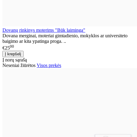
Dovanų rinkinys moterims "Būk laiminga"
Dovana merginai, moteriai gimtadienio, mokyklos ar universiteto
baigimo ar kita ypatinga proga. ..
00
€25
Į norų sąrašą
Neseniai žiūrėtos
Visos prekės