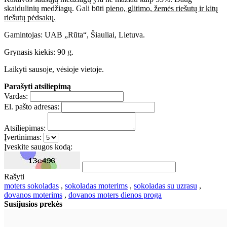
skaidulinių medžiagų. Gali būti
pieno, glitimo, žemės riešutų ir kitų
riešutų pėdsakų.
Gamintojas: UAB „Rūta“, Šiauliai, Lietuva.
Grynasis kiekis: 90 g.
Laikyti sausoje, vėsioje vietoje.
Parašyti atsiliepimą
Vardas:
El. pašto adresas:
Atsiliepimas:
Įvertinimas:
Įveskite saugos kodą:
Rašyti
moters sokoladas
,
sokoladas moterims
,
sokoladas su uzrasu
,
dovanos moterims
,
dovanos moters dienos proga
Susijusios prekės