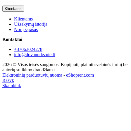
Klientams
Klientams
Užsakymų istorija
Norų sąrašas
Kontaktai
+37063024278
info@dovanudezute.lt
2026 © Visos teisės saugomos. Kopijuoti, platinti svetainės turinį be
autorių sutikimo draudžiama.
Elektroninių parduotuvių nuoma
-
eShoprent.com
Rašyk
Skambink