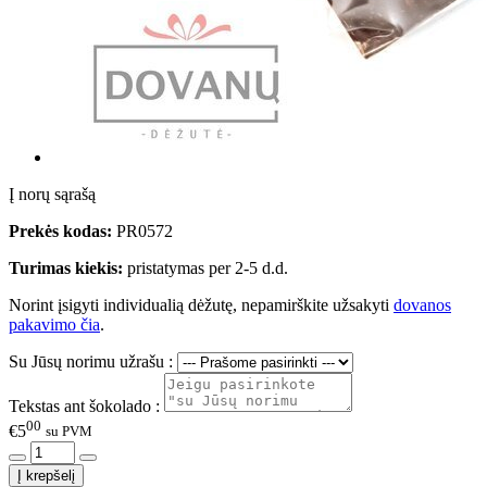
Į norų sąrašą
Prekės kodas:
PR0572
Turimas kiekis:
pristatymas per 2-5 d.d.
Norint įsigyti individualią dėžutę, nepamirškite užsakyti
dovanos
pakavimo čia
.
Su Jūsų norimu užrašu :
Tekstas ant šokolado :
00
€5
su PVM