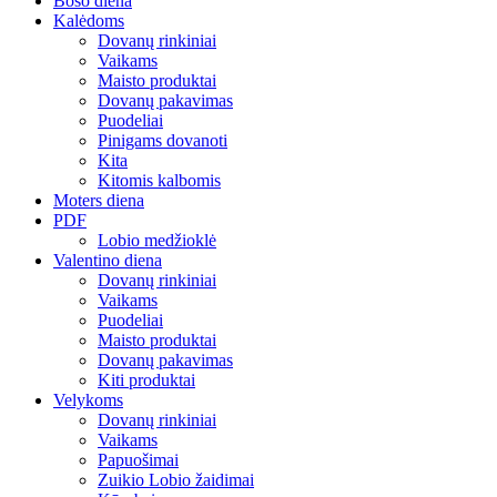
Boso diena
Kalėdoms
Dovanų rinkiniai
Vaikams
Maisto produktai
Dovanų pakavimas
Puodeliai
Pinigams dovanoti
Kita
Kitomis kalbomis
Moters diena
PDF
Lobio medžioklė
Valentino diena
Dovanų rinkiniai
Vaikams
Puodeliai
Maisto produktai
Dovanų pakavimas
Kiti produktai
Velykoms
Dovanų rinkiniai
Vaikams
Papuošimai
Zuikio Lobio žaidimai