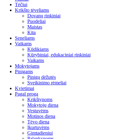
Tėčiui
Krikšto tėveliams
Dovanų rinkiniai
Puodeliai
Maistas
Kita
Seneliams
Vaikams
Kūdikiams
Kūrybiniai, edukaciniai rinkiniai
Vaikams
Mokytojams
Pinigams
Pinigų dėžutės
Sveikinimo rėmeliai
Kvietimai
Pagal progą
Krikštynoms
Mokytojų diena
Vestuvėms
Motinos diena
Tėvo diena
Įkurtuvėms
Gimtadieniui
Palankynoms