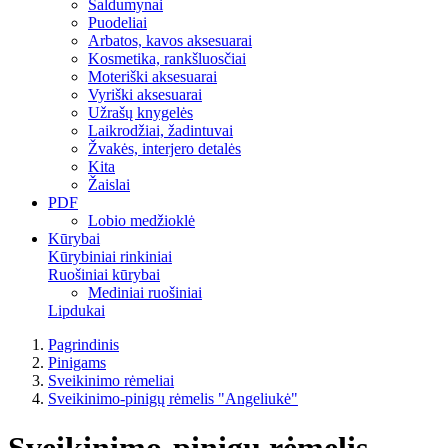
Saldumynai
Puodeliai
Arbatos, kavos aksesuarai
Kosmetika, rankšluosčiai
Moteriški aksesuarai
Vyriški aksesuarai
Užrašų knygelės
Laikrodžiai, žadintuvai
Žvakės, interjero detalės
Kita
Žaislai
PDF
Lobio medžioklė
Kūrybai
Kūrybiniai rinkiniai
Ruošiniai kūrybai
Mediniai ruošiniai
Lipdukai
Pagrindinis
Pinigams
Sveikinimo rėmeliai
Sveikinimo-pinigų rėmelis "Angeliukė"
Sveikinimo-pinigų rėmelis