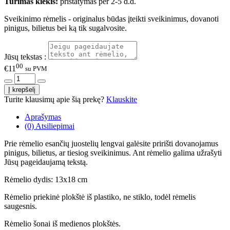
Turimas kiekis:
pristatymas per 2-5 d.d.
Sveikinimo rėmelis - originalus būdas įteikti sveikinimus, dovanoti
pinigus, bilietus bei ką tik sugalvosite.
Jūsų tekstas :
00
€11
su PVM
Turite klausimų apie šią prekę?
Klauskite
Aprašymas
(0) Atsiliepimai
Prie rėmelio esančių juostelių lengvai galėsite pririšti dovanojamus
pinigus, bilietus, ar tiesiog sveikinimus. Ant rėmelio galima užrašyti
Jūsų pageidaujamą tekstą.
Rėmelio dydis: 13x18 cm
Rėmelio priekinė plokštė iš plastiko, ne stiklo, todėl rėmelis
saugesnis.
Rėmelio šonai iš medienos plokštės.