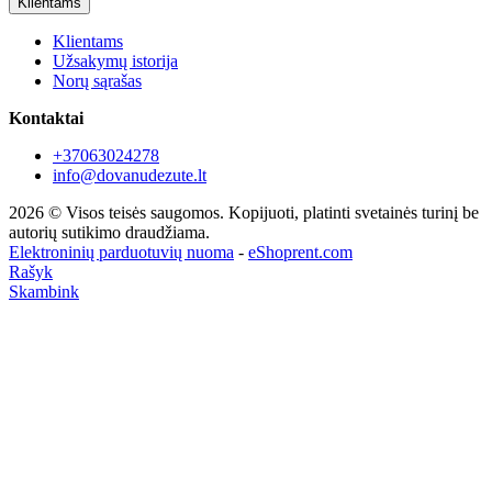
Klientams
Klientams
Užsakymų istorija
Norų sąrašas
Kontaktai
+37063024278
info@dovanudezute.lt
2026 © Visos teisės saugomos. Kopijuoti, platinti svetainės turinį be
autorių sutikimo draudžiama.
Elektroninių parduotuvių nuoma
-
eShoprent.com
Rašyk
Skambink