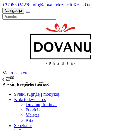
+37063024278
info@dovanudezute.lt
Kontaktai
Navigacija
Mano paskyra
00
€0
0
Prekių krepšelis tuščias!
Sveiki sugrįžę į mokyklą!
Krikšto tėveliams
Dovanų rinkiniai
Puodeliai
Maistas
Kita
Seneliams