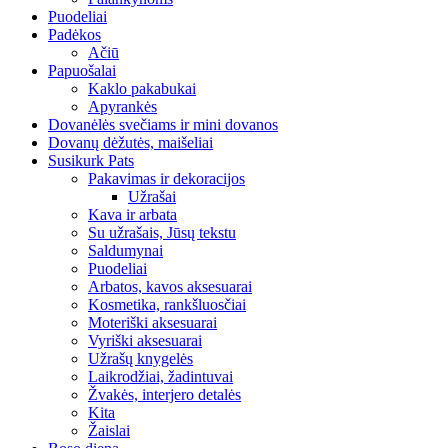
Puodeliai
Padėkos
Ačiū
Papuošalai
Kaklo pakabukai
Apyrankės
Dovanėlės svečiams ir mini dovanos
Dovanų dėžutės, maišeliai
Susikurk Pats
Pakavimas ir dekoracijos
Užrašai
Kava ir arbata
Su užrašais, Jūsų tekstu
Saldumynai
Puodeliai
Arbatos, kavos aksesuarai
Kosmetika, rankšluosčiai
Moteriški aksesuarai
Vyriški aksesuarai
Užrašų knygelės
Laikrodžiai, žadintuvai
Žvakės, interjero detalės
Kita
Žaislai