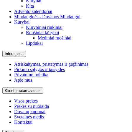
Kūrybai
Kita
Advento kalendoriai
Mindauginės - Dovanos Mindaugui
Kūrybai
Kūrybiniai rinkiniai
Ruošiniai kūrybai
Mediniai ruošiniai
Lipdukai
Informacija
Atsiskaitymas, pristatymas ir grąžinimas
Pirkimo sąlygos ir taisyklės
Privatumo politika
Apie mus
Klientų aptarnavimas
Visos prekės
Prekės su nuolaida
Dovanų kuponai
Svetainės medis
Kontaktai