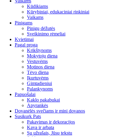
Vaikams
Kūdikiams
Kūrybiniai, edukaciniai rinkiniai
Vaikams
Pinigams
Pinigų dėžutės
Sveikinimo rėmeliai
Kvietimai
Pagal progą
Krikštynoms
Mokytojų diena
Vestuvėms
Motinos diena
Tėvo diena
Įkurtuvėms
Gimtadieniui
Palankynoms
Papuošalai
Kaklo pakabukai
Apyrankės
Dovanėlės svečiams ir mini dovanos
Susikurk Pats
Pakavimas ir dekoracijos
Kava ir arbata
Su užrašais, Jūsų tekstu