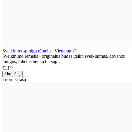
Sveikinimo-pinigų rėmelis "Vienaragis"
Sveikinimo rėmelis - originalus būdas įteikti sveikinimus, dovanoti
pinigus, bilietus bei ką tik sug..
00
€11
Į norų sąrašą