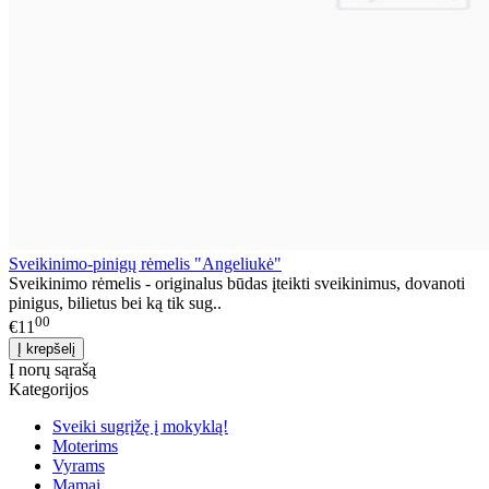
Sveikinimo-pinigų rėmelis "Angeliukė"
Sveikinimo rėmelis - originalus būdas įteikti sveikinimus, dovanoti
pinigus, bilietus bei ką tik sug..
00
€11
Į norų sąrašą
Kategorijos
Sveiki sugrįžę į mokyklą!
Moterims
Vyrams
Mamai