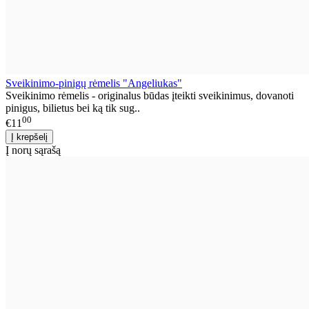
Sveikinimo-pinigų rėmelis "Angeliukas"
Sveikinimo rėmelis - originalus būdas įteikti sveikinimus, dovanoti
pinigus, bilietus bei ką tik sug..
00
€11
Į norų sąrašą