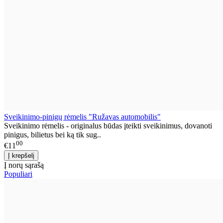
Sveikinimo-pinigų rėmelis "Ružavas automobilis"
Sveikinimo rėmelis - originalus būdas įteikti sveikinimus, dovanoti
pinigus, bilietus bei ką tik sug..
00
€11
Į norų sąrašą
Populiari