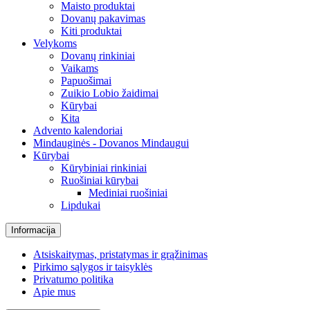
Maisto produktai
Dovanų pakavimas
Kiti produktai
Velykoms
Dovanų rinkiniai
Vaikams
Papuošimai
Zuikio Lobio žaidimai
Kūrybai
Kita
Advento kalendoriai
Mindauginės - Dovanos Mindaugui
Kūrybai
Kūrybiniai rinkiniai
Ruošiniai kūrybai
Mediniai ruošiniai
Lipdukai
Informacija
Atsiskaitymas, pristatymas ir grąžinimas
Pirkimo sąlygos ir taisyklės
Privatumo politika
Apie mus