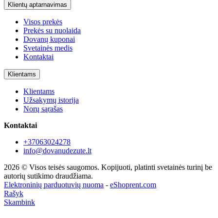
Klientų aptarnavimas
Visos prekės
Prekės su nuolaida
Dovanų kuponai
Svetainės medis
Kontaktai
Klientams
Klientams
Užsakymų istorija
Norų sąrašas
Kontaktai
+37063024278
info@dovanudezute.lt
2026 © Visos teisės saugomos. Kopijuoti, platinti svetainės turinį be
autorių sutikimo draudžiama.
Elektroninių parduotuvių nuoma
-
eShoprent.com
Rašyk
Skambink