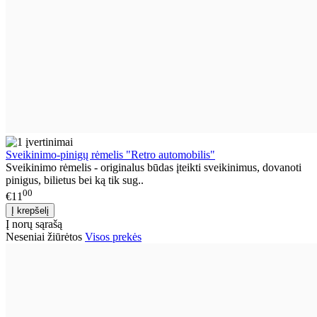
Sveikinimo-pinigų rėmelis "Retro automobilis"
Sveikinimo rėmelis - originalus būdas įteikti sveikinimus, dovanoti
pinigus, bilietus bei ką tik sug..
00
€11
Į norų sąrašą
Neseniai žiūrėtos
Visos prekės