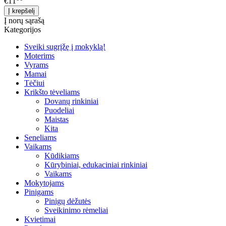
€11
Į norų sąrašą
Kategorijos
Sveiki sugrįžę į mokyklą!
Moterims
Vyrams
Mamai
Tėčiui
Krikšto tėveliams
Dovanų rinkiniai
Puodeliai
Maistas
Kita
Seneliams
Vaikams
Kūdikiams
Kūrybiniai, edukaciniai rinkiniai
Vaikams
Mokytojams
Pinigams
Pinigų dėžutės
Sveikinimo rėmeliai
Kvietimai