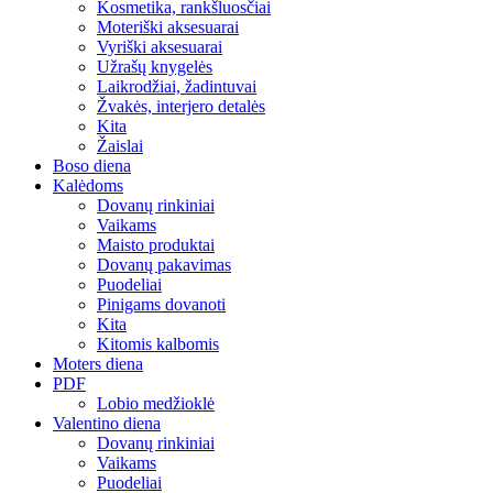
Kosmetika, rankšluosčiai
Moteriški aksesuarai
Vyriški aksesuarai
Užrašų knygelės
Laikrodžiai, žadintuvai
Žvakės, interjero detalės
Kita
Žaislai
Boso diena
Kalėdoms
Dovanų rinkiniai
Vaikams
Maisto produktai
Dovanų pakavimas
Puodeliai
Pinigams dovanoti
Kita
Kitomis kalbomis
Moters diena
PDF
Lobio medžioklė
Valentino diena
Dovanų rinkiniai
Vaikams
Puodeliai