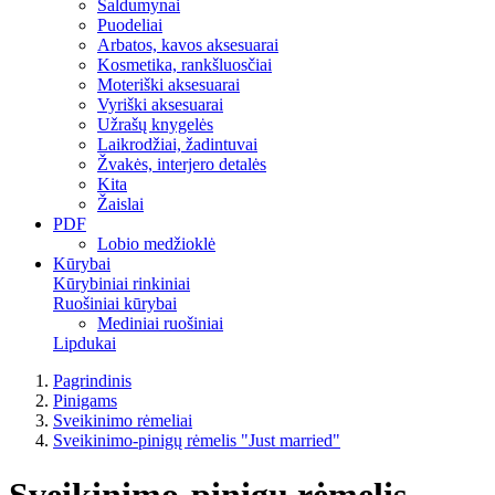
Saldumynai
Puodeliai
Arbatos, kavos aksesuarai
Kosmetika, rankšluosčiai
Moteriški aksesuarai
Vyriški aksesuarai
Užrašų knygelės
Laikrodžiai, žadintuvai
Žvakės, interjero detalės
Kita
Žaislai
PDF
Lobio medžioklė
Kūrybai
Kūrybiniai rinkiniai
Ruošiniai kūrybai
Mediniai ruošiniai
Lipdukai
Pagrindinis
Pinigams
Sveikinimo rėmeliai
Sveikinimo-pinigų rėmelis "Just married"
Sveikinimo-pinigų rėmelis