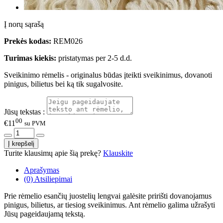
Į norų sąrašą
Prekės kodas:
REM026
Turimas kiekis:
pristatymas per 2-5 d.d.
Sveikinimo rėmelis - originalus būdas įteikti sveikinimus, dovanoti
pinigus, bilietus bei ką tik sugalvosite.
Jūsų tekstas :
00
€11
su PVM
Turite klausimų apie šią prekę?
Klauskite
Aprašymas
(0) Atsiliepimai
Prie rėmelio esančių juostelių lengvai galėsite pririšti dovanojamus
pinigus, bilietus, ar tiesiog sveikinimus. Ant rėmelio galima užrašyti
Jūsų pageidaujamą tekstą.