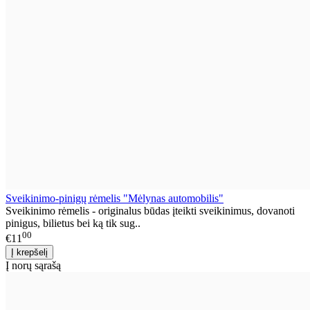
Sveikinimo-pinigų rėmelis "Mėlynas automobilis"
Sveikinimo rėmelis - originalus būdas įteikti sveikinimus, dovanoti
pinigus, bilietus bei ką tik sug..
00
€11
Į norų sąrašą