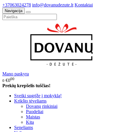
+37063024278
info@dovanudezute.lt
Kontaktai
Navigacija
Mano paskyra
00
€0
0
Prekių krepšelis tuščias!
Sveiki sugrįžę į mokyklą!
Krikšto tėveliams
Dovanų rinkiniai
Puodeliai
Maistas
Kita
Seneliams