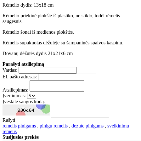
Rėmelio dydis: 13x18 cm
Rėmelio priekinė plokštė iš plastiko, ne stiklo, todėl rėmelis
saugesnis.
Rėmelio šonai iš medienos plokštės.
Rėmelis supakuotas dėžutėje su šampaninės spalvos kaspinu.
Dovanų dėžutės dydis 21x21x6 cm
Parašyti atsiliepimą
Vardas:
El. pašto adresas:
Atsiliepimas:
Įvertinimas:
Įveskite saugos kodą:
Rašyti
remelis pinigams
,
pinigu remelis
,
dezute pinigams
,
sveikinimu
remelis
Susijusios prekės