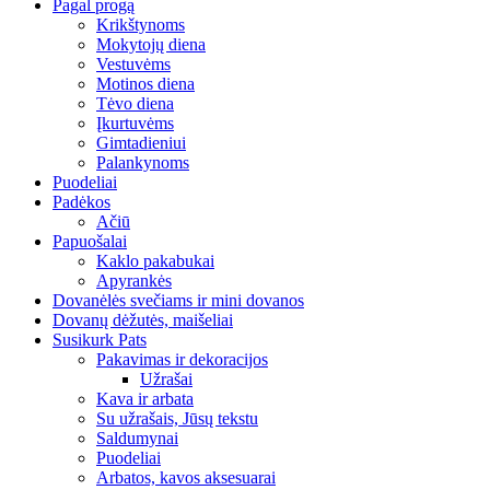
Pagal progą
Krikštynoms
Mokytojų diena
Vestuvėms
Motinos diena
Tėvo diena
Įkurtuvėms
Gimtadieniui
Palankynoms
Puodeliai
Padėkos
Ačiū
Papuošalai
Kaklo pakabukai
Apyrankės
Dovanėlės svečiams ir mini dovanos
Dovanų dėžutės, maišeliai
Susikurk Pats
Pakavimas ir dekoracijos
Užrašai
Kava ir arbata
Su užrašais, Jūsų tekstu
Saldumynai
Puodeliai
Arbatos, kavos aksesuarai