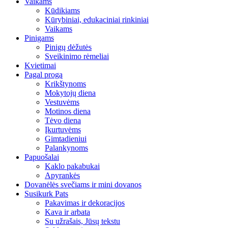
Vaikams
Kūdikiams
Kūrybiniai, edukaciniai rinkiniai
Vaikams
Pinigams
Pinigų dėžutės
Sveikinimo rėmeliai
Kvietimai
Pagal progą
Krikštynoms
Mokytojų diena
Vestuvėms
Motinos diena
Tėvo diena
Įkurtuvėms
Gimtadieniui
Palankynoms
Papuošalai
Kaklo pakabukai
Apyrankės
Dovanėlės svečiams ir mini dovanos
Susikurk Pats
Pakavimas ir dekoracijos
Kava ir arbata
Su užrašais, Jūsų tekstu