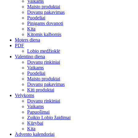
Vaikams
Maisto produktai
Dovanų pakavimas
Puodeliai
Pinigams dovanoti
Kita
Kitomis kalbomis
Moters diena
PDF
Lobio medžioklė
Valentino diena
Dovanų rinkiniai
Vaikams
Puodeliai
Maisto produktai
Dovanų pakavimas
Kiti produktai
Velykoms
Dovanų rinkiniai
Vaikams
Papuošimai
Zuikio Lobio žaidimai
Kūrybai
Kita
Advento kalendoriai