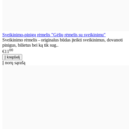
Sveikinimo-pinigų rėmelis "Gėlių rėmelis su sveikinimu"
Sveikinimo rėmelis - originalus būdas įteikti sveikinimus, dovanoti
pinigus, bilietus bei ką tik sug..
00
€11
Į norų sąrašą