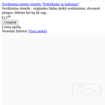
Sveikinimo-pinigų rėmelis "Pelėdžiukė su balionais"
Sveikinimo rėmelis - originalus būdas įteikti sveikinimus, dovanoti
pinigus, bilietus bei ką tik sug..
00
€11
Į norų sąrašą
Neseniai žiūrėtos
Visos prekės