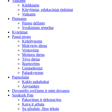
Vaikams
Kūdikiams
Kūrybiniai, edukaciniai rinkiniai
Vaikams
Pinigams
Pinigų dėžutės
Sveikinimo rėmeliai
Kvietimai
Pagal progą
Krikštynoms
Mokytojų diena
Vestuvėms
Motinos diena
Tėvo diena
Įkurtuvėms
Gimtadieniui
Palankynoms
Papuošalai
Kaklo pakabukai
Apyrankės
Dovanėlės svečiams ir mini dovanos
Susikurk Pats
Pakavimas ir dekoracijos
Kava ir arbata
Su užrašais, Jūsų tekstu