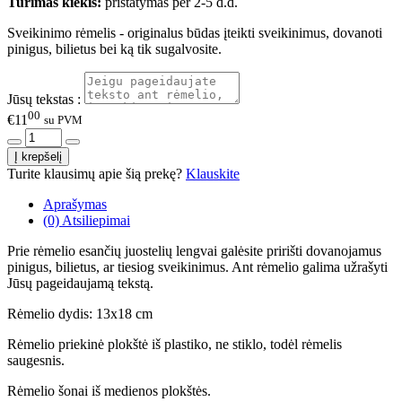
Turimas kiekis:
pristatymas per 2-5 d.d.
Sveikinimo rėmelis - originalus būdas įteikti sveikinimus, dovanoti
pinigus, bilietus bei ką tik sugalvosite.
Jūsų tekstas :
00
€11
su PVM
Turite klausimų apie šią prekę?
Klauskite
Aprašymas
(0) Atsiliepimai
Prie rėmelio esančių juostelių lengvai galėsite pririšti dovanojamus
pinigus, bilietus, ar tiesiog sveikinimus. Ant rėmelio galima užrašyti
Jūsų pageidaujamą tekstą.
Rėmelio dydis: 13x18 cm
Rėmelio priekinė plokštė iš plastiko, ne stiklo, todėl rėmelis
saugesnis.
Rėmelio šonai iš medienos plokštės.