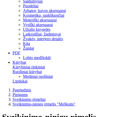
Saldumynai
Puodeliai
Arbatos, kavos aksesuarai
Kosmetika, rankšluosčiai
Moteriški aksesuarai
Vyriški aksesuarai
Užrašų knygelės
Laikrodžiai, žadintuvai
Žvakės, interjero detalės
Kita
Žaislai
PDF
Lobio medžioklė
Kūrybai
Kūrybiniai rinkiniai
Ruošiniai kūrybai
Mediniai ruošiniai
Lipdukai
Pagrindinis
Pinigams
Sveikinimo rėmeliai
Sveikinimo-pinigų rėmelis "Meškutis"
Sveikinimo-pinigų rėmelis