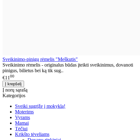
Sveikinimo-pinigų rėmelis "Meškutis"
Sveikinimo rėmelis - originalus būdas įteikti sveikinimus, dovanoti
pinigus, bilietus bei ką tik sug..
00
€11
Į norų sąrašą
Kategorijos
Sveiki sugrįžę į mokyklą!
Moterims
Vyrams
Mamai
Tėčiui
Krikšto tėveliams
Dovanų rinkiniai