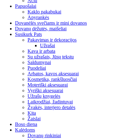
Ačiū
Papuošalai
Kaklo pakabukai
Apyrankės
Dovanėlės svečiams ir mini dovanos
Dovanų dėžutės, maišeliai
Susikurk Pats
Pakavimas ir dekoracijos
Užrašai
Kava ir arbata
Su užrašais, Jūsų tekstu
Saldumynai
Puodeliai
Arbatos, kavos aksesuarai
Kosmetika, rankšluosčiai
Moteriški aksesuarai
Vyriški aksesuarai
Užrašų knygelės
Laikrodžiai, žadintuvai
Žvakės, interjero detalės
Kita
Žaislai
Boso diena
Kalėdoms
Dovanų rinkiniai