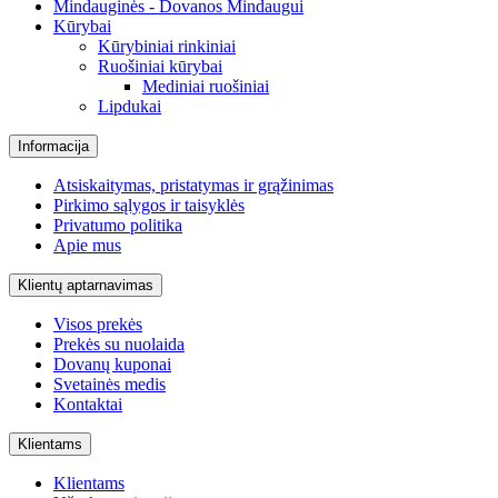
Mindauginės - Dovanos Mindaugui
Kūrybai
Kūrybiniai rinkiniai
Ruošiniai kūrybai
Mediniai ruošiniai
Lipdukai
Informacija
Atsiskaitymas, pristatymas ir grąžinimas
Pirkimo sąlygos ir taisyklės
Privatumo politika
Apie mus
Klientų aptarnavimas
Visos prekės
Prekės su nuolaida
Dovanų kuponai
Svetainės medis
Kontaktai
Klientams
Klientams