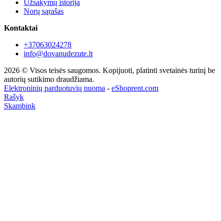
Užsakymų istorija
Norų sąrašas
Kontaktai
+37063024278
info@dovanudezute.lt
2026 © Visos teisės saugomos. Kopijuoti, platinti svetainės turinį be
autorių sutikimo draudžiama.
Elektroninių parduotuvių nuoma
-
eShoprent.com
Rašyk
Skambink