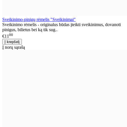
Sveikinimo-pinigų rėmelis "Sveikinimai"
Sveikinimo rėmelis - originalus būdas įteikti sveikinimus, dovanoti
pinigus, bilietus bei ką tik sug..
00
€11
Į norų sąrašą