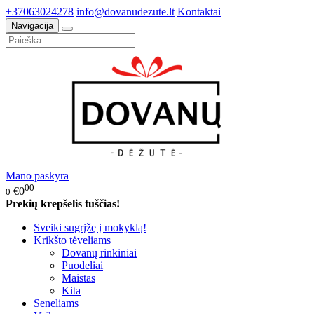
+37063024278
info@dovanudezute.lt
Kontaktai
Navigacija
Mano paskyra
00
€0
0
Prekių krepšelis tuščias!
Sveiki sugrįžę į mokyklą!
Krikšto tėveliams
Dovanų rinkiniai
Puodeliai
Maistas
Kita
Seneliams