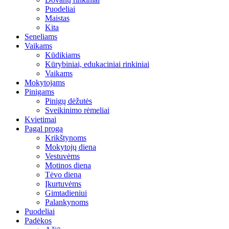
Puodeliai
Maistas
Kita
Seneliams
Vaikams
Kūdikiams
Kūrybiniai, edukaciniai rinkiniai
Vaikams
Mokytojams
Pinigams
Pinigų dėžutės
Sveikinimo rėmeliai
Kvietimai
Pagal progą
Krikštynoms
Mokytojų diena
Vestuvėms
Motinos diena
Tėvo diena
Įkurtuvėms
Gimtadieniui
Palankynoms
Puodeliai
Padėkos