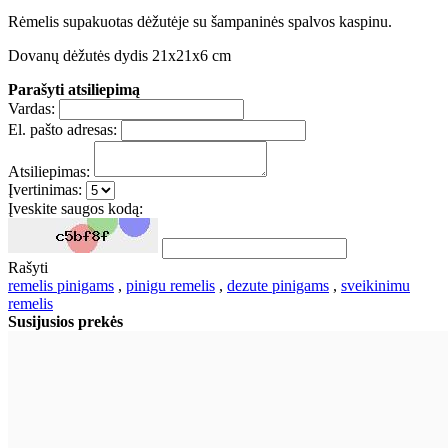
Rėmelis supakuotas dėžutėje su šampaninės spalvos kaspinu.
Dovanų dėžutės dydis 21x21x6 cm
Parašyti atsiliepimą
Vardas:
El. pašto adresas:
Atsiliepimas:
Įvertinimas:
Įveskite saugos kodą:
Rašyti
remelis pinigams
,
pinigu remelis
,
dezute pinigams
,
sveikinimu
remelis
Susijusios prekės