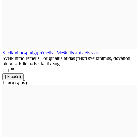
Sveikinimo-pinigų rėmelis "Meškutis ant debesies"
Sveikinimo rėmelis - originalus būdas įteikti sveikinimus, dovanoti
pinigus, bilietus bei ką tik sug..
00
€11
Į norų sąrašą