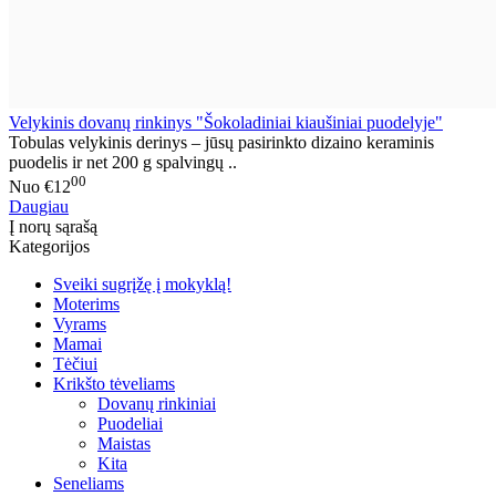
Velykinis dovanų rinkinys "Šokoladiniai kiaušiniai puodelyje"
Tobulas velykinis derinys – jūsų pasirinkto dizaino keraminis
puodelis ir net 200 g spalvingų ..
00
Nuo
€12
Daugiau
Į norų sąrašą
Kategorijos
Sveiki sugrįžę į mokyklą!
Moterims
Vyrams
Mamai
Tėčiui
Krikšto tėveliams
Dovanų rinkiniai
Puodeliai
Maistas
Kita
Seneliams