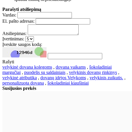
Parašyti atsiliepimą
Vardas:
El. pašto adresas:
Atsiliepimas:
Įvertinimas:
Įveskite saugos kodą:
Rašyti
velykinė dovana kolegoms
,
dovana vaikams
,
šokoladiniai
margučiai
,
puodelis su saldainiais
,
velykinis dovanų rinkinys
,
velykinė atributika
,
dovanų idėjos Velykoms
,
velykinis zuikutis.
,
personalizuota dovana
,
šokoladiniai kiaušiniai
Susijusios prekės