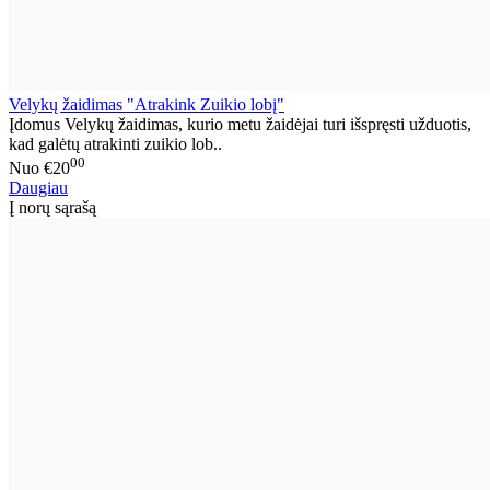
Velykų žaidimas "Atrakink Zuikio lobį"
Įdomus Velykų žaidimas, kurio metu žaidėjai turi išspręsti užduotis,
kad galėtų atrakinti zuikio lob..
00
Nuo
€20
Daugiau
Į norų sąrašą