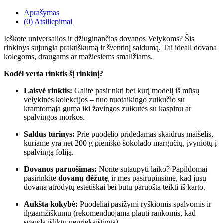
Aprašymas
(0) Atsiliepimai
Ieškote universalios ir džiuginančios dovanos Velykoms? Šis
rinkinys sujungia praktiškumą ir šventinį saldumą. Tai ideali dovana
kolegoms, draugams ar mažiesiems smaližiams.
Kodėl verta rinktis šį rinkinį?
Laisvė rinktis:
Galite pasirinkti bet kurį modelį iš mūsų
velykinės kolekcijos – nuo nuotaikingo zuikučio su
kramtomąja guma iki žavingos zuikutės su kaspinu ar
spalvingos morkos.
Saldus turinys:
Prie puodelio pridedamas skaidrus maišelis,
kuriame yra net 200 g pieniško šokolado margučių, įvyniotų į
spalvingą foliją.
Dovanos paruošimas:
Norite sutaupyti laiko? Papildomai
pasirinkite
dovanų dėžutę
, ir mes pasirūpinsime, kad jūsų
dovana atrodytų estetiškai bei būtų paruošta teikti iš karto.
Aukšta kokybė:
Puodeliai pasižymi ryškiomis spalvomis ir
ilgaamžiškumu (rekomenduojama plauti rankomis, kad
spauda išliktų nepriekaištinga).