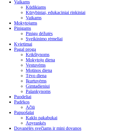
Vaikams
Kūdikiams
Kūrybiniai, edukaciniai rinkiniai
Vaikams
Mokytojams
Pinigams
Pinigų dėžutės
Sveikinimo rėmeliai
Kvietimai
Pagal progą
Krikštynoms
Mokytojų diena
Vestuvėms
Motinos diena
Tėvo diena
Įkurtuvėms
Gimtadieniui
Palankynoms
Puodeliai
Padėkos
Ačiū
Papuošalai
Kaklo pakabukai
Apyrankės
Dovanėlės svečiams ir mini dovanos