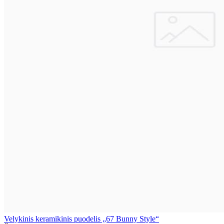
Velykinis keramikinis puodelis „67 Bunny Style“