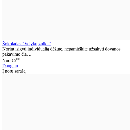
Šokoladas "Velykų zuikis"
Norint įsigyti individualią dėžutę, nepamirškite užsakyti dovanos
pakavimo čia. ..
00
Nuo
€5
Daugiau
Į norų sąrašą