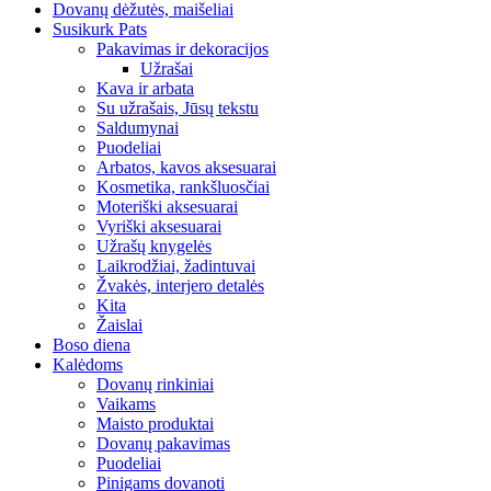
Dovanų dėžutės, maišeliai
Susikurk Pats
Pakavimas ir dekoracijos
Užrašai
Kava ir arbata
Su užrašais, Jūsų tekstu
Saldumynai
Puodeliai
Arbatos, kavos aksesuarai
Kosmetika, rankšluosčiai
Moteriški aksesuarai
Vyriški aksesuarai
Užrašų knygelės
Laikrodžiai, žadintuvai
Žvakės, interjero detalės
Kita
Žaislai
Boso diena
Kalėdoms
Dovanų rinkiniai
Vaikams
Maisto produktai
Dovanų pakavimas
Puodeliai
Pinigams dovanoti