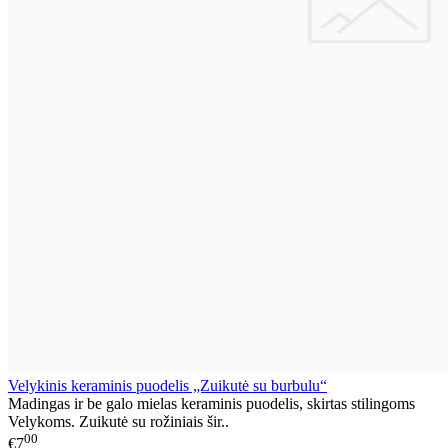
Velykinis keraminis puodelis „Zuikutė su burbulu“
Madingas ir be galo mielas keraminis puodelis, skirtas stilingoms
Velykoms. Zuikutė su rožiniais šir..
00
€7