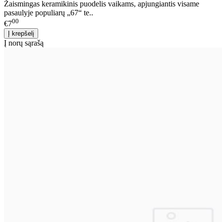
Žaismingas keramikinis puodelis vaikams, apjungiantis visame
pasaulyje populiarų „67“ te..
00
€7
Į norų sąrašą