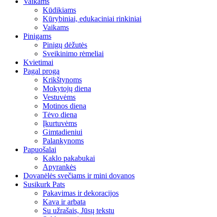
Vaikams
Kūdikiams
Kūrybiniai, edukaciniai rinkiniai
Vaikams
Pinigams
Pinigų dėžutės
Sveikinimo rėmeliai
Kvietimai
Pagal progą
Krikštynoms
Mokytojų diena
Vestuvėms
Motinos diena
Tėvo diena
Įkurtuvėms
Gimtadieniui
Palankynoms
Papuošalai
Kaklo pakabukai
Apyrankės
Dovanėlės svečiams ir mini dovanos
Susikurk Pats
Pakavimas ir dekoracijos
Kava ir arbata
Su užrašais, Jūsų tekstu