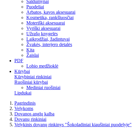
Saldumynai
Puodeliai
Arbatos, kavos aksesuarai
Kosmetika, rankšluosčiai
Moteriški aksesuarai
Vyriški aksesuarai
Užrašų knygelės
Laikrodžiai, žadintuvai
Žvakės, interjero detalės
Kita
Žaislai
PDF
Lobio medžioklė
Kūrybai
Kūrybiniai rinkiniai
Ruošiniai kūrybai
Mediniai ruošiniai
Lipdukai
Pagrindinis
Velykoms
Dovanos anglų kalba
Dovanų rinkiniai
Velykinis dovanų rinkinys "Šokoladiniai kiaušiniai puodelyje"