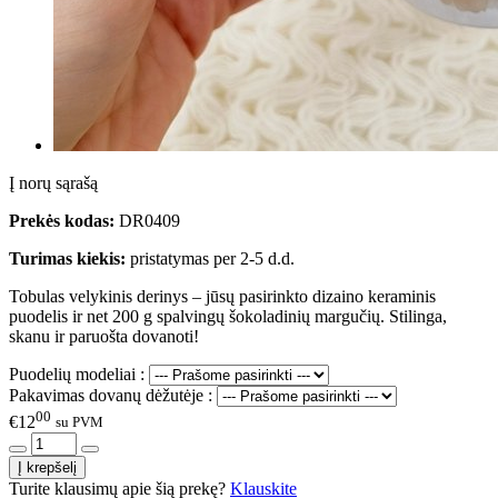
Į norų sąrašą
Prekės kodas:
DR0409
Turimas kiekis:
pristatymas per 2-5 d.d.
Tobulas velykinis derinys – jūsų pasirinkto dizaino keraminis
puodelis ir net 200 g spalvingų šokoladinių margučių. Stilinga,
skanu ir paruošta dovanoti!
Puodelių modeliai :
Pakavimas dovanų dėžutėje :
00
€12
su PVM
Turite klausimų apie šią prekę?
Klauskite