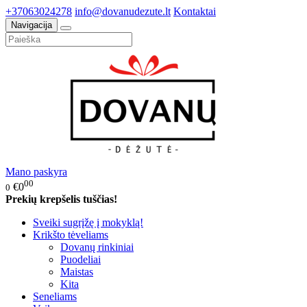
+37063024278
info@dovanudezute.lt
Kontaktai
Navigacija
Mano paskyra
00
€0
0
Prekių krepšelis tuščias!
Sveiki sugrįžę į mokyklą!
Krikšto tėveliams
Dovanų rinkiniai
Puodeliai
Maistas
Kita
Seneliams