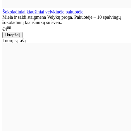
Šokoladiniai kiaušiniai velykinėje pakuotėje
Miela ir saldi staigmena Velykų proga. Pakuotėje – 10 spalvingų
šokoladinių kiaušinukų su šven..
00
€4
Į norų sąrašą