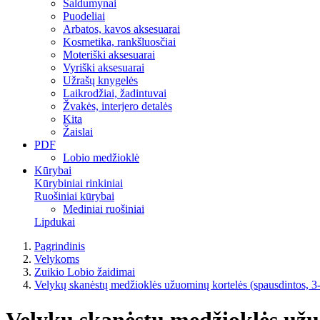
Saldumynai
Puodeliai
Arbatos, kavos aksesuarai
Kosmetika, rankšluosčiai
Moteriški aksesuarai
Vyriški aksesuarai
Užrašų knygelės
Laikrodžiai, žadintuvai
Žvakės, interjero detalės
Kita
Žaislai
PDF
Lobio medžioklė
Kūrybai
Kūrybiniai rinkiniai
Ruošiniai kūrybai
Mediniai ruošiniai
Lipdukai
Pagrindinis
Velykoms
Zuikio Lobio žaidimai
Velykų skanėstų medžioklės užuominų kortelės (spausdintos, 3
Velykų skanėstų medžioklės užuo