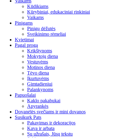
Vaikams
Kūdikiams
Kūrybiniai, edukaciniai rinkiniai
Vaikams
Pinigams
Pinigų dėžutės
Sveikinimo rėmeliai
Kvietimai
Pagal progą
Krikštynoms
Mokytojų diena
Vestuvėms
Motinos diena
Tėvo diena
Įkurtuvėms
Gimtadieniui
Palankynoms
Papuošalai
Kaklo pakabukai
Apyrankės
Dovanėlės svečiams ir mini dovanos
Susikurk Pats
Pakavimas ir dekoracijos
Kava ir arbata
Su užrašais, Jūsų tekstu