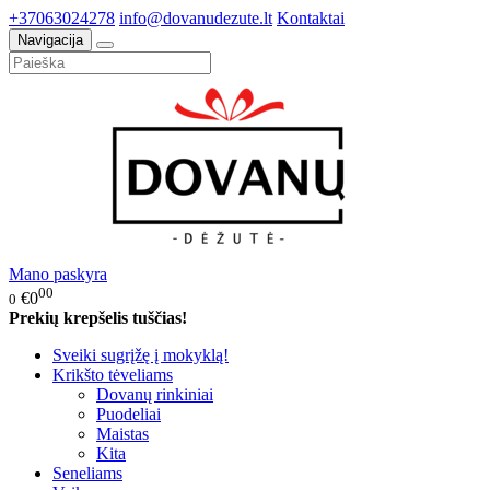
+37063024278
info@dovanudezute.lt
Kontaktai
Navigacija
Mano paskyra
00
€0
0
Prekių krepšelis tuščias!
Sveiki sugrįžę į mokyklą!
Krikšto tėveliams
Dovanų rinkiniai
Puodeliai
Maistas
Kita
Seneliams