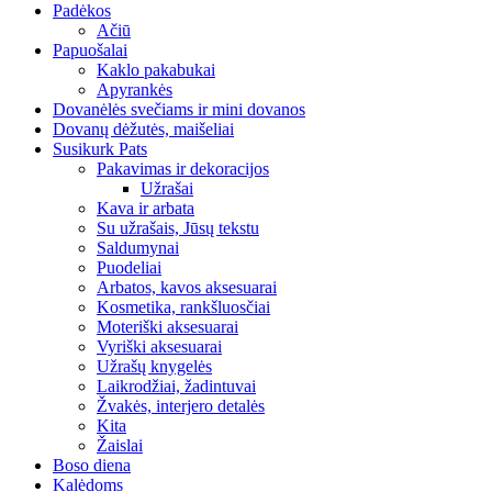
Padėkos
Ačiū
Papuošalai
Kaklo pakabukai
Apyrankės
Dovanėlės svečiams ir mini dovanos
Dovanų dėžutės, maišeliai
Susikurk Pats
Pakavimas ir dekoracijos
Užrašai
Kava ir arbata
Su užrašais, Jūsų tekstu
Saldumynai
Puodeliai
Arbatos, kavos aksesuarai
Kosmetika, rankšluosčiai
Moteriški aksesuarai
Vyriški aksesuarai
Užrašų knygelės
Laikrodžiai, žadintuvai
Žvakės, interjero detalės
Kita
Žaislai
Boso diena
Kalėdoms