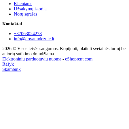
Klientams
Užsakymų istorija
Norų sąrašas
Kontaktai
+37063024278
info@dovanudezute.lt
2026 © Visos teisės saugomos. Kopijuoti, platinti svetainės turinį be
autorių sutikimo draudžiama.
Elektroninių parduotuvių nuoma
-
eShoprent.com
Rašyk
Skambink