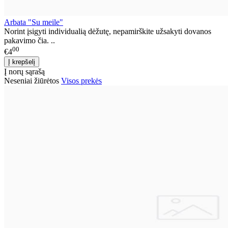
Arbata "Su meile"
Norint įsigyti individualią dėžutę, nepamirškite užsakyti dovanos
pakavimo čia. ..
00
€4
Į norų sąrašą
Neseniai žiūrėtos
Visos prekės