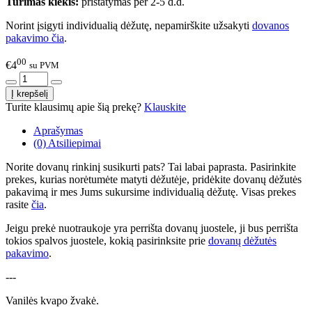
Turimas kiekis:
pristatymas per 2-5 d.d.
Norint įsigyti individualią dėžutę, nepamirškite užsakyti
dovanos
pakavimo čia
.
00
€4
su PVM
Turite klausimų apie šią prekę?
Klauskite
Aprašymas
(0) Atsiliepimai
Norite dovanų rinkinį susikurti pats? Tai labai paprasta. Pasirinkite
prekes, kurias norėtumėte matyti dėžutėje, pridėkite dovanų dėžutės
pakavimą ir mes Jums sukursime individualią dėžutę. Visas prekes
rasite
čia
.
Jeigu prekė nuotraukoje yra perrišta dovanų juostele, ji bus perrišta
tokios spalvos juostele, kokią pasirinksite prie
dovanų dėžutės
pakavimo
.
---
Vanilės kvapo žvakė.