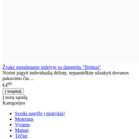
Žvakė metaliniame indelyje su dangteliu "Bijūnai"
Norint įsigyti individualią dėžutę, nepamirškite užsakyti dovanos
pakavimo čia. ..
00
€4
Į norų sąrašą
Kategorijos
Sveiki sugrįžę į mokyklą!
Moterims
Vyrams
Mamai
Tėčiui