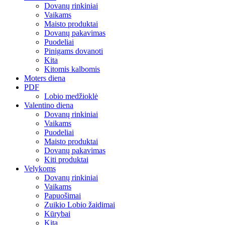
Dovanų rinkiniai
Vaikams
Maisto produktai
Dovanų pakavimas
Puodeliai
Pinigams dovanoti
Kita
Kitomis kalbomis
Moters diena
PDF
Lobio medžioklė
Valentino diena
Dovanų rinkiniai
Vaikams
Puodeliai
Maisto produktai
Dovanų pakavimas
Kiti produktai
Velykoms
Dovanų rinkiniai
Vaikams
Papuošimai
Zuikio Lobio žaidimai
Kūrybai
Kita