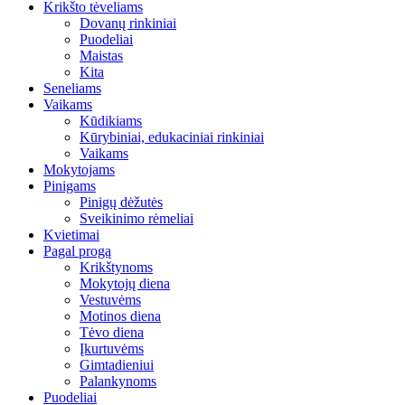
Krikšto tėveliams
Dovanų rinkiniai
Puodeliai
Maistas
Kita
Seneliams
Vaikams
Kūdikiams
Kūrybiniai, edukaciniai rinkiniai
Vaikams
Mokytojams
Pinigams
Pinigų dėžutės
Sveikinimo rėmeliai
Kvietimai
Pagal progą
Krikštynoms
Mokytojų diena
Vestuvėms
Motinos diena
Tėvo diena
Įkurtuvėms
Gimtadieniui
Palankynoms
Puodeliai