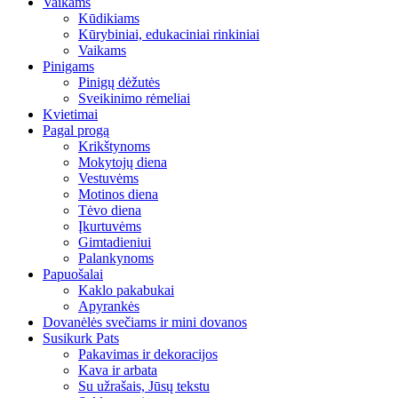
Vaikams
Kūdikiams
Kūrybiniai, edukaciniai rinkiniai
Vaikams
Pinigams
Pinigų dėžutės
Sveikinimo rėmeliai
Kvietimai
Pagal progą
Krikštynoms
Mokytojų diena
Vestuvėms
Motinos diena
Tėvo diena
Įkurtuvėms
Gimtadieniui
Palankynoms
Papuošalai
Kaklo pakabukai
Apyrankės
Dovanėlės svečiams ir mini dovanos
Susikurk Pats
Pakavimas ir dekoracijos
Kava ir arbata
Su užrašais, Jūsų tekstu