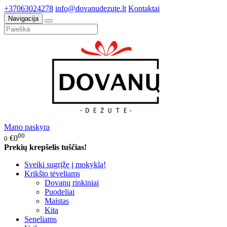
+37063024278
info@dovanudezute.lt
Kontaktai
Navigacija
Mano paskyra
00
€0
0
Prekių krepšelis tuščias!
Sveiki sugrįžę į mokyklą!
Krikšto tėveliams
Dovanų rinkiniai
Puodeliai
Maistas
Kita
Seneliams