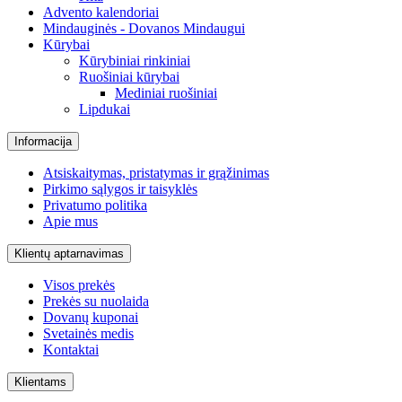
Advento kalendoriai
Mindauginės - Dovanos Mindaugui
Kūrybai
Kūrybiniai rinkiniai
Ruošiniai kūrybai
Mediniai ruošiniai
Lipdukai
Informacija
Atsiskaitymas, pristatymas ir grąžinimas
Pirkimo sąlygos ir taisyklės
Privatumo politika
Apie mus
Klientų aptarnavimas
Visos prekės
Prekės su nuolaida
Dovanų kuponai
Svetainės medis
Kontaktai
Klientams