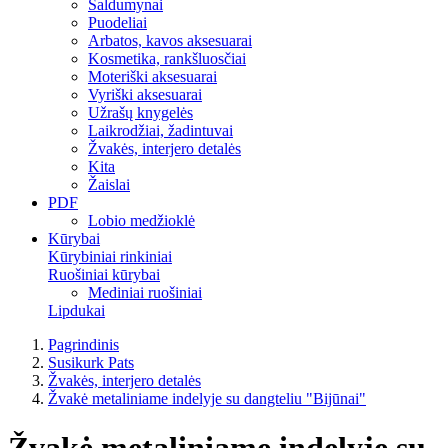
Saldumynai
Puodeliai
Arbatos, kavos aksesuarai
Kosmetika, rankšluosčiai
Moteriški aksesuarai
Vyriški aksesuarai
Užrašų knygelės
Laikrodžiai, žadintuvai
Žvakės, interjero detalės
Kita
Žaislai
PDF
Lobio medžioklė
Kūrybai
Kūrybiniai rinkiniai
Ruošiniai kūrybai
Mediniai ruošiniai
Lipdukai
Pagrindinis
Susikurk Pats
Žvakės, interjero detalės
Žvakė metaliniame indelyje su dangteliu "Bijūnai"
Žvakė metaliniame indelyje su