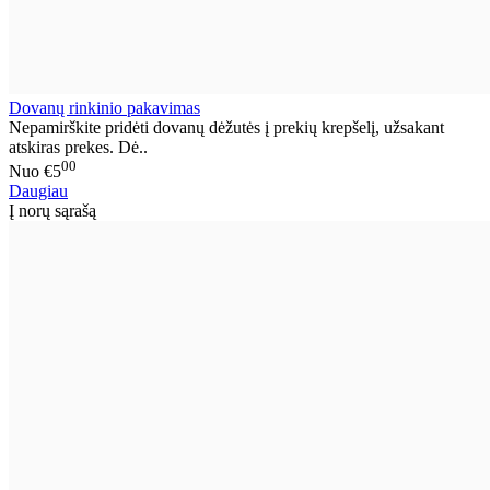
Dovanų rinkinio pakavimas
Nepamirškite pridėti dovanų dėžutės į prekių krepšelį, užsakant
atskiras prekes. Dė..
00
Nuo
€5
Daugiau
Į norų sąrašą