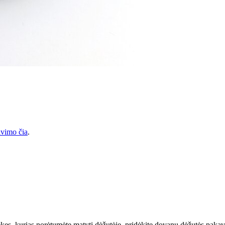
vimo čia
.
prekes, kurias norėtumėte matyti dėžutėje, pridėkite dovanų dėžutės paka