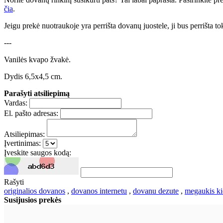
čia
.
Jeigu prekė nuotraukoje yra perrišta dovanų juostele, ji bus perrišta to
---
Vanilės kvapo žvakė.
Dydis 6,5x4,5 cm.
Parašyti atsiliepimą
Vardas:
El. pašto adresas:
Atsiliepimas:
Įvertinimas:
Įveskite saugos kodą:
Rašyti
originalios dovanos
,
dovanos internetu
,
dovanu dezute
,
megaukis ki
Susijusios prekės