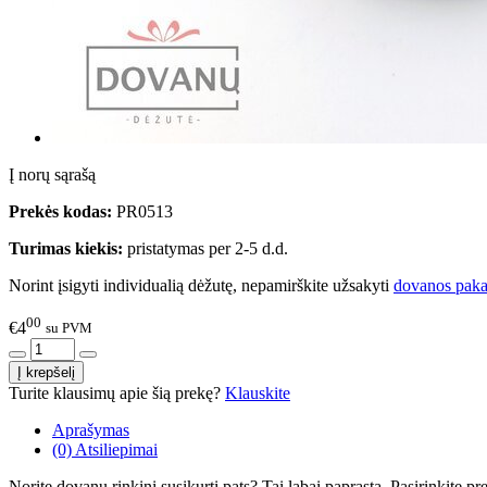
Į norų sąrašą
Prekės kodas:
PR0513
Turimas kiekis:
pristatymas per 2-5 d.d.
Norint įsigyti individualią dėžutę, nepamirškite užsakyti
dovanos paka
00
€4
su PVM
Turite klausimų apie šią prekę?
Klauskite
Aprašymas
(0) Atsiliepimai
Norite dovanų rinkinį susikurti pats? Tai labai paprasta. Pasirinkite 