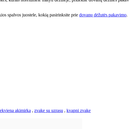
kios spalvos juostele, kokią pasirinksite prie
dovanų dėžutės pakavimo
.
ekviena akimirka
,
zvake su uzrasu
,
kvapni zvake