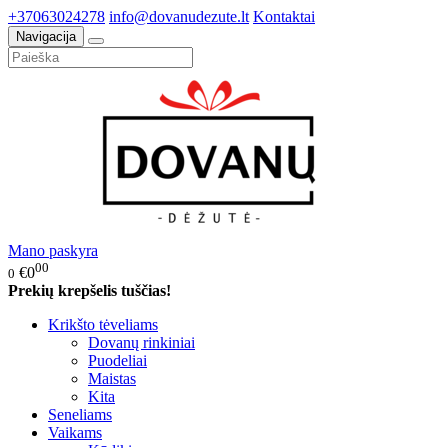
+37063024278
info@dovanudezute.lt
Kontaktai
Navigacija
Mano paskyra
00
€0
0
Prekių krepšelis tuščias!
Krikšto tėveliams
Dovanų rinkiniai
Puodeliai
Maistas
Kita
Seneliams
Vaikams