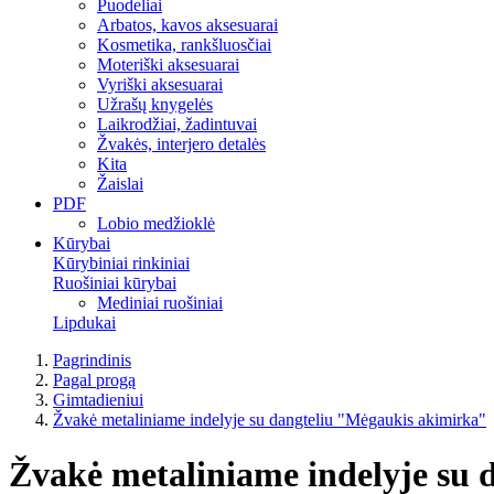
Puodeliai
Arbatos, kavos aksesuarai
Kosmetika, rankšluosčiai
Moteriški aksesuarai
Vyriški aksesuarai
Užrašų knygelės
Laikrodžiai, žadintuvai
Žvakės, interjero detalės
Kita
Žaislai
PDF
Lobio medžioklė
Kūrybai
Kūrybiniai rinkiniai
Ruošiniai kūrybai
Mediniai ruošiniai
Lipdukai
Pagrindinis
Pagal progą
Gimtadieniui
Žvakė metaliniame indelyje su dangteliu "Mėgaukis akimirka"
Žvakė metaliniame indelyje su