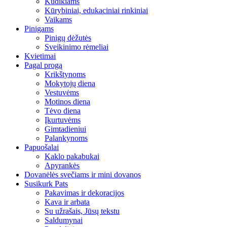
Kūdikiams
Kūrybiniai, edukaciniai rinkiniai
Vaikams
Pinigams
Pinigų dėžutės
Sveikinimo rėmeliai
Kvietimai
Pagal progą
Krikštynoms
Mokytojų diena
Vestuvėms
Motinos diena
Tėvo diena
Įkurtuvėms
Gimtadieniui
Palankynoms
Papuošalai
Kaklo pakabukai
Apyrankės
Dovanėlės svečiams ir mini dovanos
Susikurk Pats
Pakavimas ir dekoracijos
Kava ir arbata
Su užrašais, Jūsų tekstu
Saldumynai