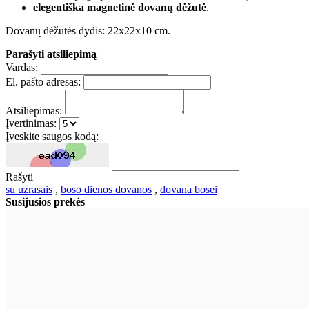
elegentiška magnetinė dovanų dėžutė
.
Dovanų dėžutės dydis: 22x22x10 cm.
Parašyti atsiliepimą
Vardas:
El. pašto adresas:
Atsiliepimas:
Įvertinimas:
Įveskite saugos kodą:
Rašyti
su uzrasais
,
boso dienos dovanos
,
dovana bosei
Susijusios prekės