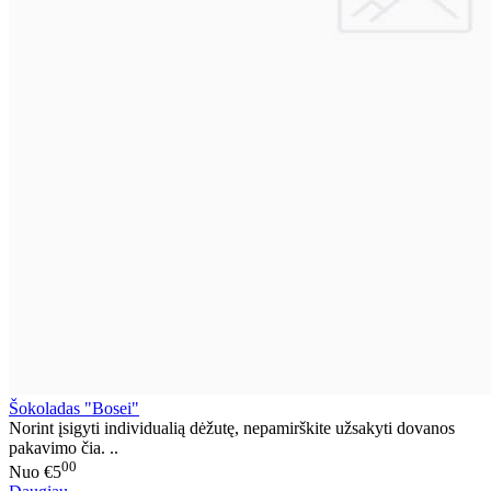
Šokoladas "Bosei"
Norint įsigyti individualią dėžutę, nepamirškite užsakyti dovanos
pakavimo čia. ..
00
Nuo
€5