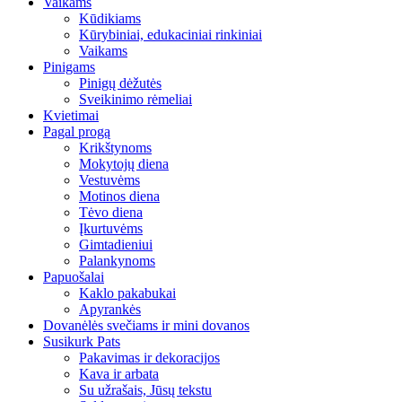
Vaikams
Kūdikiams
Kūrybiniai, edukaciniai rinkiniai
Vaikams
Pinigams
Pinigų dėžutės
Sveikinimo rėmeliai
Kvietimai
Pagal progą
Krikštynoms
Mokytojų diena
Vestuvėms
Motinos diena
Tėvo diena
Įkurtuvėms
Gimtadieniui
Palankynoms
Papuošalai
Kaklo pakabukai
Apyrankės
Dovanėlės svečiams ir mini dovanos
Susikurk Pats
Pakavimas ir dekoracijos
Kava ir arbata
Su užrašais, Jūsų tekstu