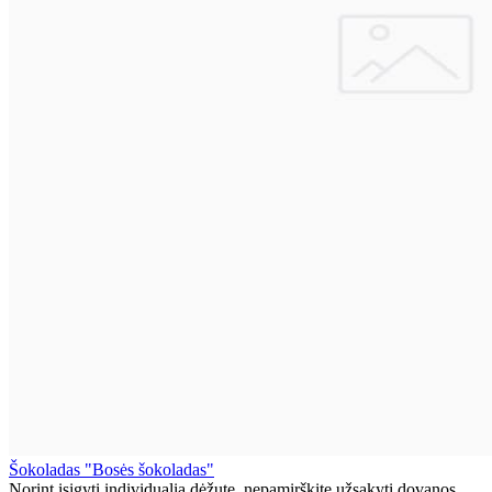
Šokoladas "Bosės šokoladas"
Norint įsigyti individualią dėžutę, nepamirškite užsakyti dovanos