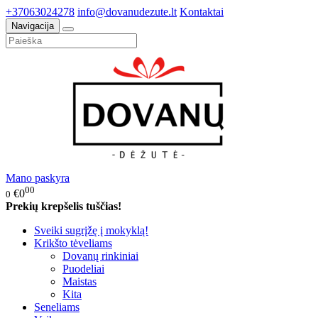
+37063024278
info@dovanudezute.lt
Kontaktai
Navigacija
Mano paskyra
00
€0
0
Prekių krepšelis tuščias!
Sveiki sugrįžę į mokyklą!
Krikšto tėveliams
Dovanų rinkiniai
Puodeliai
Maistas
Kita
Seneliams