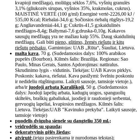
kvapioji medžiaga), moliūgų sėklos 7,6%, vyšnių granulės
3,1% (gliukozės sirupas, vyšnios 35%, krakmolas, cukrus).
MAISTINĖ VERTĖ (100 g/ml) Energinė vertė-2226,00 kJ /
535,00 Kcal; Riebalai-34,6 g; Sočiosios riebalų rūgštys-19,2
g; Angliavandeniai-44,1 g; Cukrūs-41,5 g;skaidulinės
medžiagos-8,4g; Baltymai-7,6 g;druska-0,10g. Kakavos
sausųjų medžiagų yra ne mažiau kaip 55%. Daug skaidulinių
medžiagų. Gali būti
pieno, glitimo, žemės riešutų ir kitų
riešutų pėdsakų.
Gamintojas: UAB „Rūta“, Šiauliai, Lietuva.
malta kava
, 70 g. (Sudedamosios dalys: 100% arabikos
pupelės (Bourbon). Kilmės šalis: Brazilija. Regionas: Sao
Paulo, Minas Gerais, Santos Apdorojimas: natūralus.
Skrudinimo lygis - vidutinis. Tiekėjas: UAB Kavos pirklys.
Poskonis: kakava, riešutai. Kava pasižymi: švelniu poskoniu
ir nedideliu rūgštingumu. Laikyti sausoje, tamsioje vietoje.),
arba/ir
juodoji arbata Karališkoji
, 50 g. (Sudedamosios
dalys: Juodoji lapelių arbata, kadugių uogos, spanguolių
skiltelės, braškių gabaliukai, juodieji ir raudonieji serbentai,
gervuogių lapeliai, kvapiosios medžiagos. Kilmės šalis:
Lietuva. Tiekėjas:UAB "Kavinuko prekyba". Laikyti sausoje,
tamsioje vietoje)
puodelis dviguba sienele su dangteliu 350 ml.;
veidrodėlis su spauda;
dekoratyvinis gėlės žiedas;
atvirutė
(jeigu pasirenkama ir nurodomas tekstas);