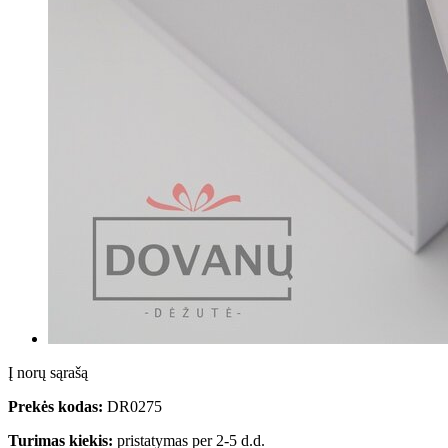
Į norų sąrašą
Prekės kodas:
DR0275
Turimas kiekis:
pristatymas per 2-5 d.d.