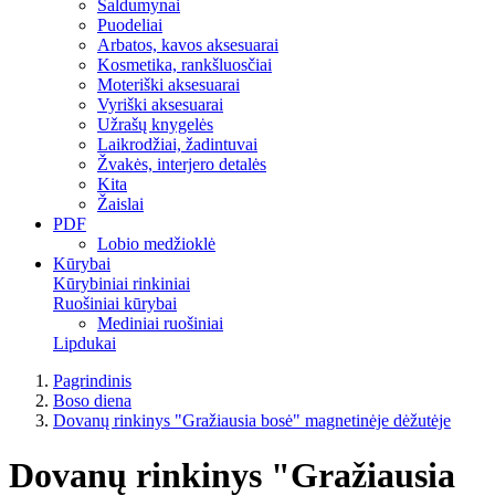
Saldumynai
Puodeliai
Arbatos, kavos aksesuarai
Kosmetika, rankšluosčiai
Moteriški aksesuarai
Vyriški aksesuarai
Užrašų knygelės
Laikrodžiai, žadintuvai
Žvakės, interjero detalės
Kita
Žaislai
PDF
Lobio medžioklė
Kūrybai
Kūrybiniai rinkiniai
Ruošiniai kūrybai
Mediniai ruošiniai
Lipdukai
Pagrindinis
Boso diena
Dovanų rinkinys "Gražiausia bosė" magnetinėje dėžutėje
Dovanų rinkinys "Gražiausia