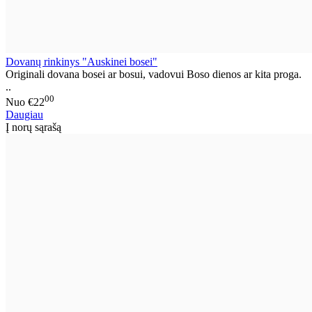
Dovanų rinkinys "Auskinei bosei"
Originali dovana bosei ar bosui, vadovui Boso dienos ar kita proga.
..
00
Nuo
€22
Daugiau
Į norų sąrašą