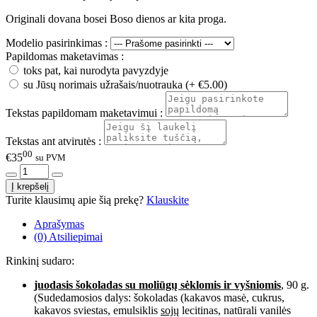
Originali dovana bosei Boso dienos ar kita proga.
Modelio pasirinkimas :
Papildomas maketavimas :
toks pat, kai nurodyta pavyzdyje
su Jūsų norimais užrašais/nuotrauka (+ €5.00)
Tekstas papildomam maketavimui :
Tekstas ant atvirutės :
00
€35
su PVM
Turite klausimų apie šią prekę?
Klauskite
Aprašymas
(0) Atsiliepimai
Rinkinį sudaro:
juodasis šokoladas su moliūgų sėklomis ir vyšniomis
, 90 g.
(Sudedamosios dalys: šokoladas (kakavos masė, cukrus,
kakavos sviestas, emulsiklis
sojų
lecitinas, natūrali vanilės