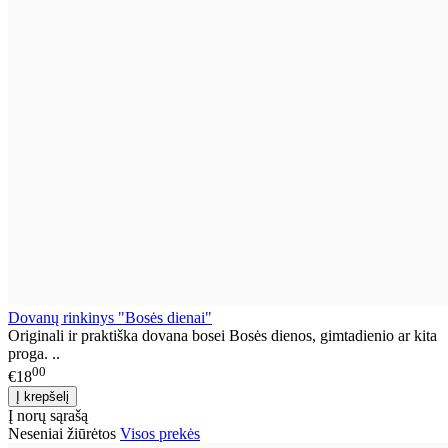
Dovanų rinkinys "Bosės dienai"
Originali ir praktiška dovana bosei Bosės dienos, gimtadienio ar kita
proga. ..
00
€18
Į norų sąrašą
Neseniai žiūrėtos
Visos prekės