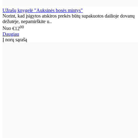
Užrašų knygelė "Auksinės bosės mintys"
Norint, kad įsigytos atskiros prekės būtų supakuotos dailioje dovanų
dėžutėje, nepamirškite u..
00
Nuo
€12
Daugiau
Į norų sąrašą