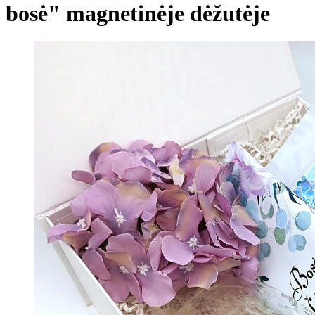
bosė" magnetinėje dėžutėje