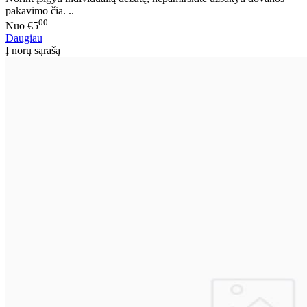
pakavimo čia. ..
00
Nuo
€5
Daugiau
Į norų sąrašą