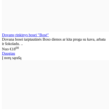
Dovanų rinkinys bosei "Bosė"
Dovana bosei tarptautinės Boso dienos ar kita proga su kava, arbata
ir šokoladu. ..
00
Nuo
€18
Daugiau
Į norų sąrašą