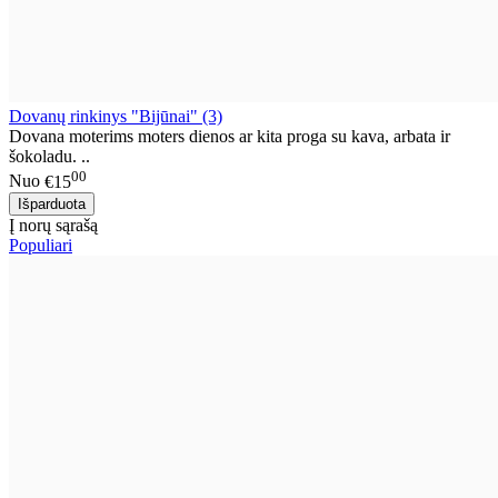
Dovanų rinkinys "Bijūnai" (3)
Dovana moterims moters dienos ar kita proga su kava, arbata ir
šokoladu. ..
00
Nuo
€15
Į norų sąrašą
Populiari