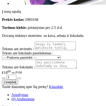
Į norų sąrašą
Prekės kodas:
DR0168
Turimas kiekis:
pristatymas per 2-5 d.d.
Dovanų rinkinys moterims su kava, arbata ir šokoladu.
Tekstas ant atvirutės :
Teksto ant šokolado pasirinkimas :
Tekstas ant šokolado :
00
€18
su PVM
Turite klausimų apie šią prekę?
Klauskite
Aprašymas
(0) Atsiliepimai