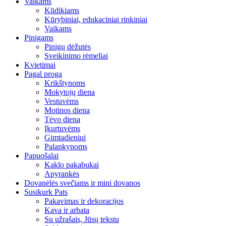
Vaikams
Kūdikiams
Kūrybiniai, edukaciniai rinkiniai
Vaikams
Pinigams
Pinigų dėžutės
Sveikinimo rėmeliai
Kvietimai
Pagal progą
Krikštynoms
Mokytojų diena
Vestuvėms
Motinos diena
Tėvo diena
Įkurtuvėms
Gimtadieniui
Palankynoms
Papuošalai
Kaklo pakabukai
Apyrankės
Dovanėlės svečiams ir mini dovanos
Susikurk Pats
Pakavimas ir dekoracijos
Kava ir arbata
Su užrašais, Jūsų tekstu