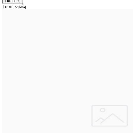
Į norų sąrašą