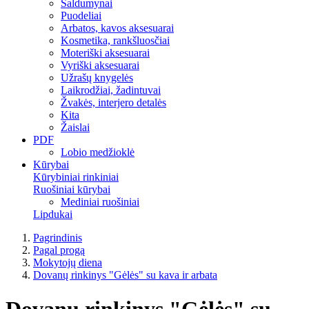
Saldumynai
Puodeliai
Arbatos, kavos aksesuarai
Kosmetika, rankšluosčiai
Moteriški aksesuarai
Vyriški aksesuarai
Užrašų knygelės
Laikrodžiai, žadintuvai
Žvakės, interjero detalės
Kita
Žaislai
PDF
Lobio medžioklė
Kūrybai
Kūrybiniai rinkiniai
Ruošiniai kūrybai
Mediniai ruošiniai
Lipdukai
Pagrindinis
Pagal progą
Mokytojų diena
Dovanų rinkinys "Gėlės" su kava ir arbata
Dovanų rinkinys "Gėlės" su