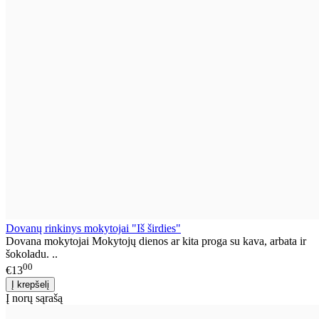
Dovanų rinkinys mokytojai "Iš širdies"
Dovana mokytojai Mokytojų dienos ar kita proga su kava, arbata ir
šokoladu. ..
00
€13
Į norų sąrašą