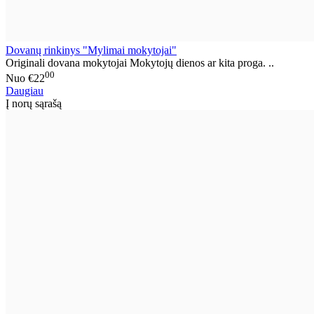
Dovanų rinkinys "Mylimai mokytojai"
Originali dovana mokytojai Mokytojų dienos ar kita proga. ..
00
Nuo
€22
Daugiau
Į norų sąrašą