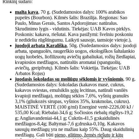
Rinkinį sudaro:
malta kava
, 70 g. (Sudedamosios dalys: 100% arabikos
pupelės (Bourbon). Kilmės šalis: Brazilija. Regionas: Sao
Paulo, Minas Gerais, Santos Apdorojimas: natūralus.
Skrudinimo lygis - vidutinis. Tiekėjas: UAB Kavos pirklys.
Poskonis: kakava, riešutai. Kava pasižymi: švelniu poskoniu
ir nedideliu rūgštingumu. Laikyti sausoje, tamsioje vietoje.),
juodoji arbata Karališka
, 50g. (Sudedamosios dalys: juodoji
arbata, spanguolės, raugerškio uogos, ekologiškos šaltalankio
uogų luobelės, liofilizuotų aviečių gabaliukai, rožių žiedlapiai,
kvapiosios medžiagos, natūralūs aromatai (spanguolių,
aviečių, greipfrutų). Kilmės šalis: Vokietija. Tiekėjas: UAB
Arbatos Rojus)
juodasis šokoladas su moliūgų sėklomis ir vyšniomis
, 90 g.
(Sudedamosios dalys: šokoladas (kakavos masė, cukrus,
kakavos sviestas, emulsiklis
sojų
lecitinas, natūrali vanilės
kvapioji medžiaga), moliūgų sėklos 7,6%, vyšnių granulės
3,1% (gliukozės sirupas, vyšnios 35%, krakmolas, cukrus).
MAISTINĖ VERTĖ (100 g/ml) Energinė vertė-2226,00 kJ /
535,00 Kcal; Riebalai-34,6 g; Sočiosios riebalų rūgštys-19,2
g; Angliavandeniai-44,1 g; Cukrūs-41,5 g;skaidulinės
medžiagos-8,4g; Baltymai-7,6 g;druska-0,10g. Kakavos
sausųjų medžiagų yra ne mažiau kaip 55%. Daug skaidulinių
medžiagų. Gali būti
pieno, glitimo, žemės riešutų ir kitų