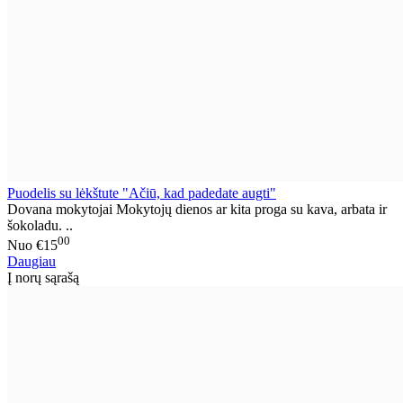
Puodelis su lėkštute "Ačiū, kad padedate augti"
Dovana mokytojai Mokytojų dienos ar kita proga su kava, arbata ir
šokoladu. ..
00
Nuo
€15
Daugiau
Į norų sąrašą