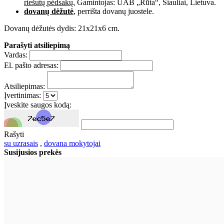
riešutų pėdsakų.
Gamintojas: UAB „Rūta“, Šiauliai, Lietuva.
dovanų dėžutė
, perrišta dovanų juostele.
Dovanų dėžutės dydis: 21x21x6 cm.
Parašyti atsiliepimą
Vardas:
El. pašto adresas:
Atsiliepimas:
Įvertinimas:
Įveskite saugos kodą:
Rašyti
su uzrasais
,
dovana mokytojai
Susijusios prekės