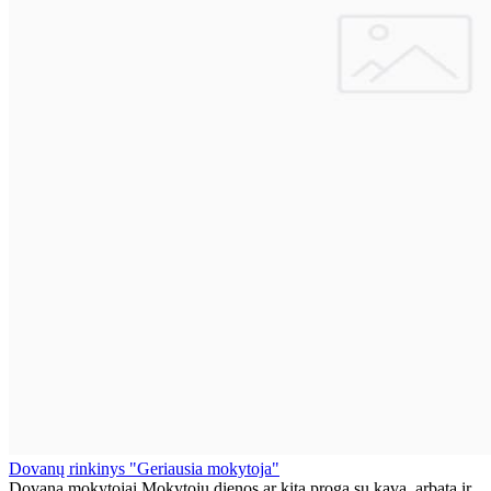
Dovanų rinkinys "Geriausia mokytoja"
Dovana mokytojai Mokytojų dienos ar kita proga su kava, arbata ir