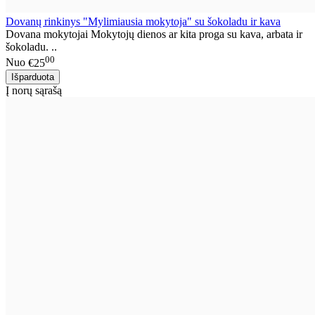
Dovanų rinkinys "Mylimiausia mokytoja" su šokoladu ir kava
Dovana mokytojai Mokytojų dienos ar kita proga su kava, arbata ir
šokoladu. ..
00
Nuo
€25
Į norų sąrašą