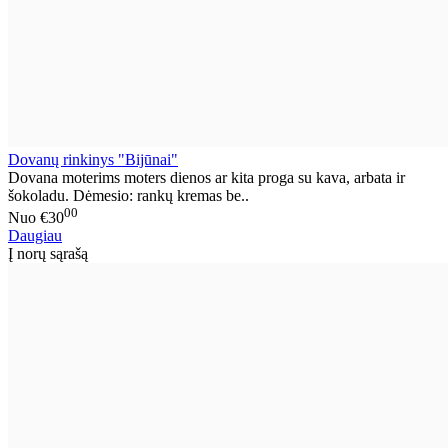
Dovanų rinkinys "Bijūnai"
Dovana moterims moters dienos ar kita proga su kava, arbata ir
šokoladu. Dėmesio: rankų kremas be..
00
Nuo
€30
Daugiau
Į norų sąrašą