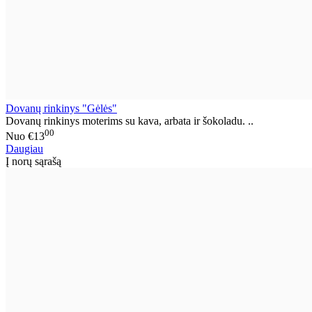
Dovanų rinkinys "Gėlės"
Dovanų rinkinys moterims su kava, arbata ir šokoladu. ..
00
Nuo
€13
Daugiau
Į norų sąrašą