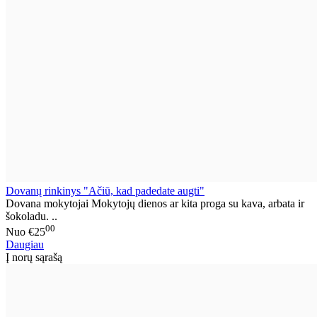
Dovanų rinkinys "Ačiū, kad padedate augti"
Dovana mokytojai Mokytojų dienos ar kita proga su kava, arbata ir
šokoladu. ..
00
Nuo
€25
Daugiau
Į norų sąrašą