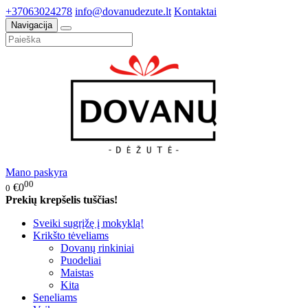
+37063024278
info@dovanudezute.lt
Kontaktai
Navigacija
Mano paskyra
00
€0
0
Prekių krepšelis tuščias!
Sveiki sugrįžę į mokyklą!
Krikšto tėveliams
Dovanų rinkiniai
Puodeliai
Maistas
Kita
Seneliams