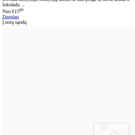
šokoladu. ..
00
Nuo
€15
Daugiau
Į norų sąrašą