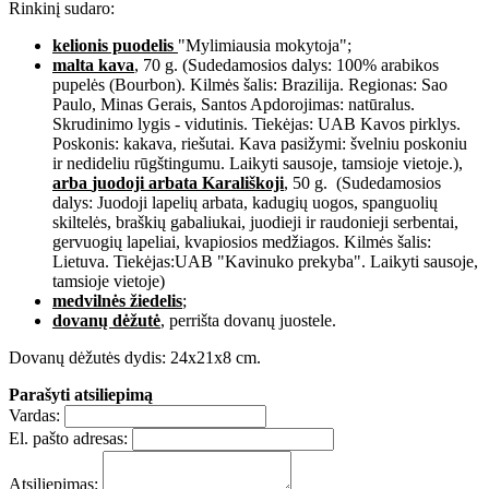
Rinkinį sudaro:
kelionis puodelis
"Mylimiausia mokytoja";
malta kava
, 70 g. (Sudedamosios dalys: 100% arabikos
pupelės (Bourbon). Kilmės šalis: Brazilija. Regionas: Sao
Paulo, Minas Gerais, Santos Apdorojimas: natūralus.
Skrudinimo lygis - vidutinis. Tiekėjas: UAB Kavos pirklys.
Poskonis: kakava, riešutai. Kava pasižymi: švelniu poskoniu
ir nedideliu rūgštingumu. Laikyti sausoje, tamsioje vietoje.),
arba
juodoji arbata Karališkoji
, 50 g. (Sudedamosios
dalys: Juodoji lapelių arbata, kadugių uogos, spanguolių
skiltelės, braškių gabaliukai, juodieji ir raudonieji serbentai,
gervuogių lapeliai, kvapiosios medžiagos. Kilmės šalis:
Lietuva. Tiekėjas:UAB "Kavinuko prekyba". Laikyti sausoje,
tamsioje vietoje)
medvilnės žiedelis
;
dovanų dėžutė
, perrišta dovanų juostele.
Dovanų dėžutės dydis: 24x21x8 cm.
Parašyti atsiliepimą
Vardas:
El. pašto adresas:
Atsiliepimas: