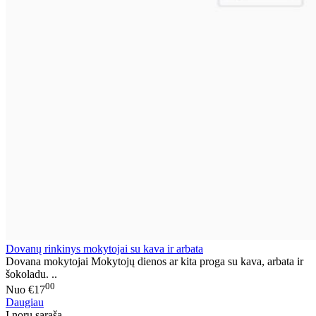
Dovanų rinkinys mokytojai su kava ir arbata
Dovana mokytojai Mokytojų dienos ar kita proga su kava, arbata ir
šokoladu. ..
00
Nuo
€17
Daugiau
Į norų sąrašą