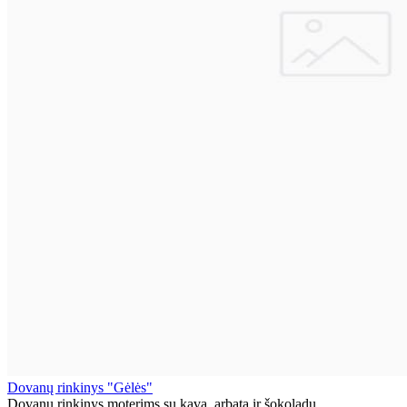
Dovanų rinkinys "Gėlės"
Dovanų rinkinys moterims su kava, arbata ir šokoladu. ..