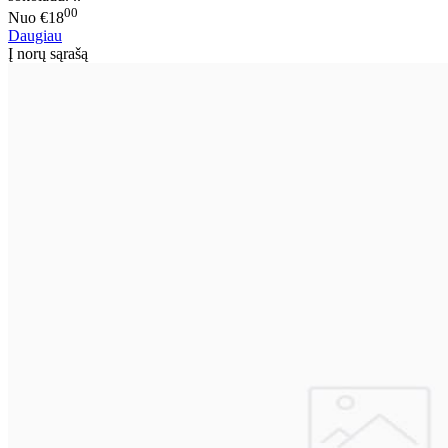
00
Nuo
€18
Daugiau
Į norų sąrašą