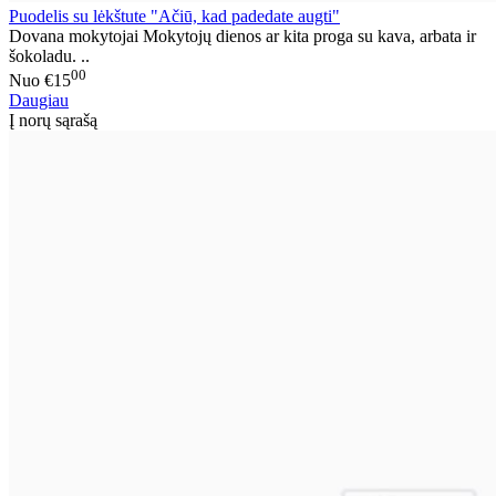
Puodelis su lėkštute "Ačiū, kad padedate augti"
Dovana mokytojai Mokytojų dienos ar kita proga su kava, arbata ir
šokoladu. ..
00
Nuo
€15
Daugiau
Į norų sąrašą