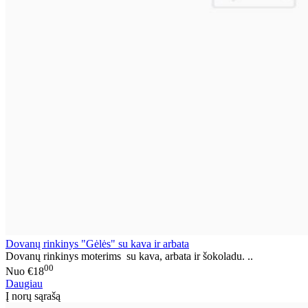
Dovanų rinkinys "Gėlės" su kava ir arbata
Dovanų rinkinys moterims su kava, arbata ir šokoladu. ..
00
Nuo
€18
Daugiau
Į norų sąrašą