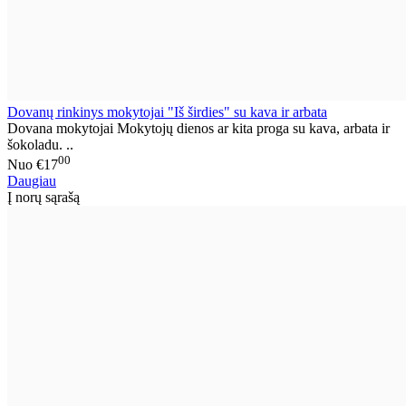
Dovanų rinkinys mokytojai "Iš širdies" su kava ir arbata
Dovana mokytojai Mokytojų dienos ar kita proga su kava, arbata ir
šokoladu. ..
00
Nuo
€17
Daugiau
Į norų sąrašą