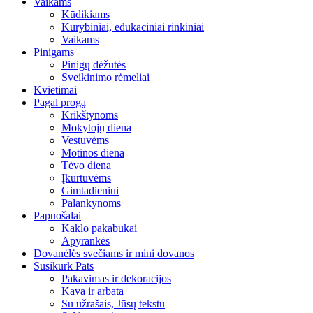
Vaikams
Kūdikiams
Kūrybiniai, edukaciniai rinkiniai
Vaikams
Pinigams
Pinigų dėžutės
Sveikinimo rėmeliai
Kvietimai
Pagal progą
Krikštynoms
Mokytojų diena
Vestuvėms
Motinos diena
Tėvo diena
Įkurtuvėms
Gimtadieniui
Palankynoms
Papuošalai
Kaklo pakabukai
Apyrankės
Dovanėlės svečiams ir mini dovanos
Susikurk Pats
Pakavimas ir dekoracijos
Kava ir arbata
Su užrašais, Jūsų tekstu