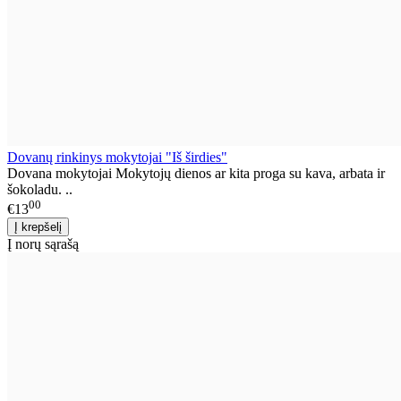
Dovanų rinkinys mokytojai "Iš širdies"
Dovana mokytojai Mokytojų dienos ar kita proga su kava, arbata ir
šokoladu. ..
00
€13
Į norų sąrašą