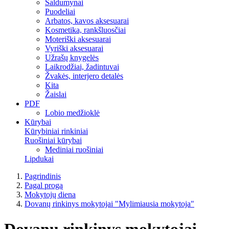
Saldumynai
Puodeliai
Arbatos, kavos aksesuarai
Kosmetika, rankšluosčiai
Moteriški aksesuarai
Vyriški aksesuarai
Užrašų knygelės
Laikrodžiai, žadintuvai
Žvakės, interjero detalės
Kita
Žaislai
PDF
Lobio medžioklė
Kūrybai
Kūrybiniai rinkiniai
Ruošiniai kūrybai
Mediniai ruošiniai
Lipdukai
Pagrindinis
Pagal progą
Mokytojų diena
Dovanų rinkinys mokytojai "Mylimiausia mokytoja"
Dovanų rinkinys mokytojai