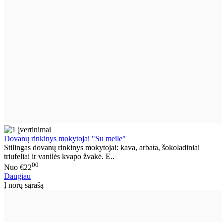
Dovanų rinkinys mokytojai "Su meile"
Stilingas dovanų rinkinys mokytojai: kava, arbata, šokoladiniai
triufeliai ir vanilės kvapo žvakė. E..
00
Nuo
€22
Daugiau
Į norų sąrašą