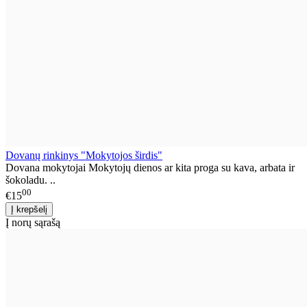
Dovanų rinkinys "Mokytojos širdis"
Dovana mokytojai Mokytojų dienos ar kita proga su kava, arbata ir
šokoladu. ..
00
€15
Į norų sąrašą