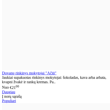
Dovanų rinkinys mokytojai "Ačiū"
Jaukiai supakuotas rinkinys mokytojai: šokoladas, kava arba arbata,
kvapni žvakė ir rankų kremas. Pa..
00
Nuo
€21
Daugiau
Į norų sąrašą
Populiari