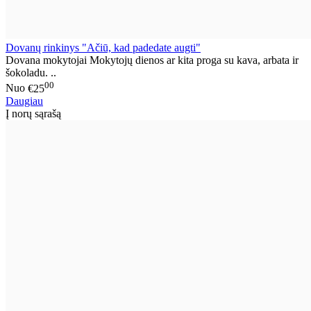
Dovanų rinkinys "Ačiū, kad padedate augti"
Dovana mokytojai Mokytojų dienos ar kita proga su kava, arbata ir
šokoladu. ..
00
Nuo
€25
Daugiau
Į norų sąrašą