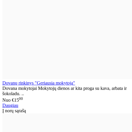
Dovanų rinkinys "Geriausia mokytoja"
Dovana mokytojai Mokytojų dienos ar kita proga su kava, arbata ir
šokoladu. ..
00
Nuo
€15
Daugiau
Į norų sąrašą