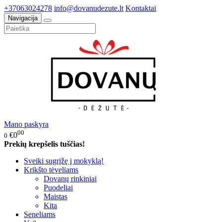
+37063024278
info@dovanudezute.lt
Kontaktai
Navigacija
Mano paskyra
00
€0
0
Prekių krepšelis tuščias!
Sveiki sugrįžę į mokyklą!
Krikšto tėveliams
Dovanų rinkiniai
Puodeliai
Maistas
Kita
Seneliams