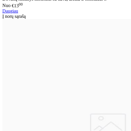
00
Nuo
€13
Daugiau
Į norų sąrašą