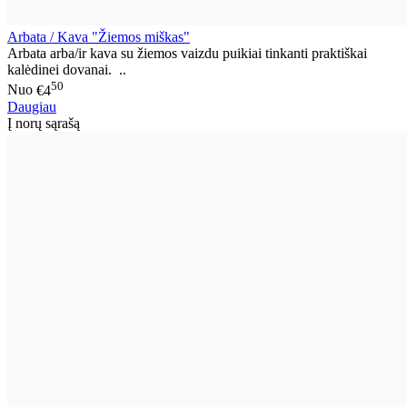
Arbata / Kava "Žiemos miškas"
Arbata arba/ir kava su žiemos vaizdu puikiai tinkanti praktiškai
kalėdinei dovanai. ..
50
Nuo
€4
Daugiau
Į norų sąrašą