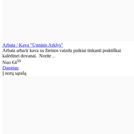
Arbata / Kava "Ugninis Arklys"
Arbata arba/ir kava su žiemos vaizdu puikiai tinkanti praktiškai
kalėdinei dovanai. Norite ..
50
Nuo
€4
Daugiau
Į norų sąrašą