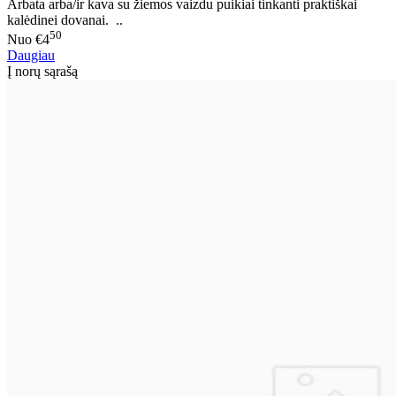
Arbata arba/ir kava su žiemos vaizdu puikiai tinkanti praktiškai
kalėdinei dovanai. ..
50
Nuo
€4
Daugiau
Į norų sąrašą