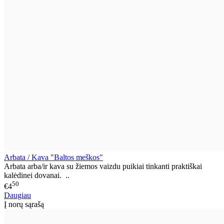
Arbata / Kava "Baltos meškos"
Arbata arba/ir kava su žiemos vaizdu puikiai tinkanti praktiškai
kalėdinei dovanai. ..
50
€4
Daugiau
Į norų sąrašą