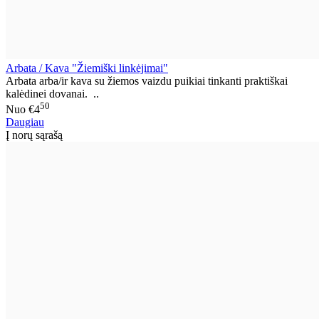
Arbata / Kava "Žiemiški linkėjimai"
Arbata arba/ir kava su žiemos vaizdu puikiai tinkanti praktiškai
kalėdinei dovanai. ..
50
Nuo
€4
Daugiau
Į norų sąrašą