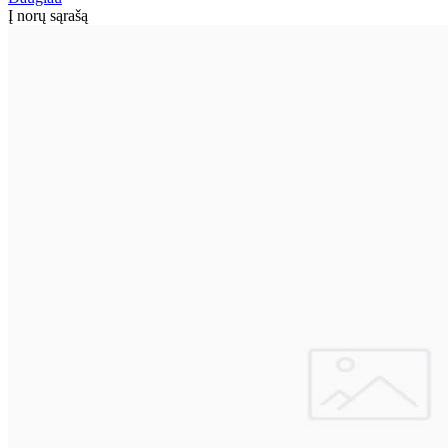
Į norų sąrašą