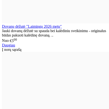
Dovanų dėžutė "Laimingų 2026 metų"
Jauki dovanų dėžutė su spauda bei kalėdiniu sveikinimu - originalus
būdas pakuoti kalėdinę dovaną. ..
00
Nuo
€5
Daugiau
Į norų sąrašą