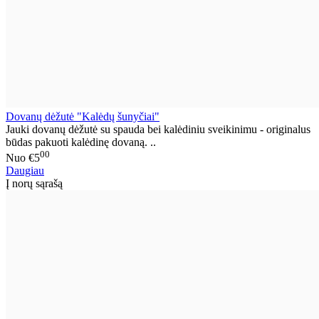
Dovanų dėžutė "Kalėdų šunyčiai"
Jauki dovanų dėžutė su spauda bei kalėdiniu sveikinimu - originalus
būdas pakuoti kalėdinę dovaną. ..
00
Nuo
€5
Daugiau
Į norų sąrašą