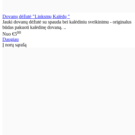
Dovanų dėžutė "Linksmų Kalėdų "
Jauki dovanų dėžutė su spauda bei kalėdiniu sveikinimu - originalus
būdas pakuoti kalėdinę dovaną. ..
00
Nuo
€5
Daugiau
Į norų sąrašą