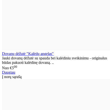
Dovanų dėžutė "Kalėdų angelas"
Jauki dovanų dėžutė su spauda bei kalėdiniu sveikinimu - originalus
būdas pakuoti kalėdinę dovaną. ..
00
Nuo
€5
Daugiau
Į norų sąrašą