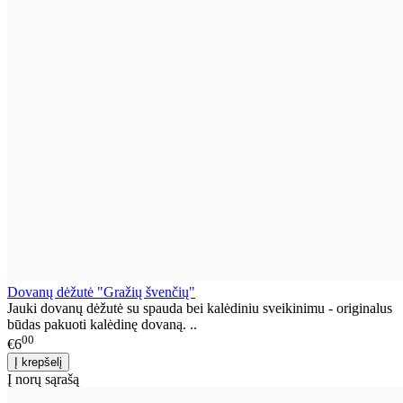
Dovanų dėžutė "Gražių švenčių"
Jauki dovanų dėžutė su spauda bei kalėdiniu sveikinimu - originalus
būdas pakuoti kalėdinę dovaną. ..
00
€6
Į norų sąrašą