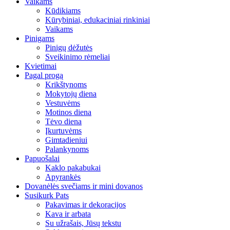
Vaikams
Kūdikiams
Kūrybiniai, edukaciniai rinkiniai
Vaikams
Pinigams
Pinigų dėžutės
Sveikinimo rėmeliai
Kvietimai
Pagal progą
Krikštynoms
Mokytojų diena
Vestuvėms
Motinos diena
Tėvo diena
Įkurtuvėms
Gimtadieniui
Palankynoms
Papuošalai
Kaklo pakabukai
Apyrankės
Dovanėlės svečiams ir mini dovanos
Susikurk Pats
Pakavimas ir dekoracijos
Kava ir arbata
Su užrašais, Jūsų tekstu