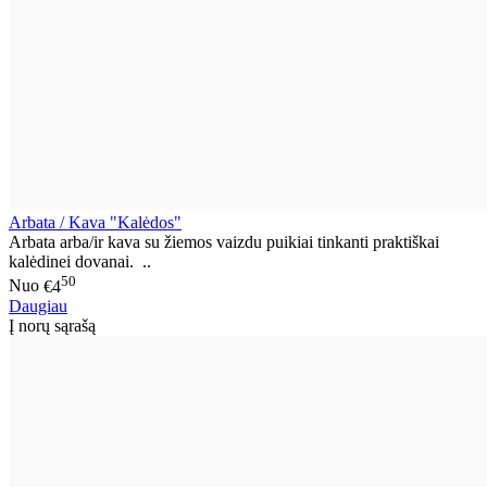
Arbata / Kava "Kalėdos"
Arbata arba/ir kava su žiemos vaizdu puikiai tinkanti praktiškai
kalėdinei dovanai. ..
50
Nuo
€4
Daugiau
Į norų sąrašą