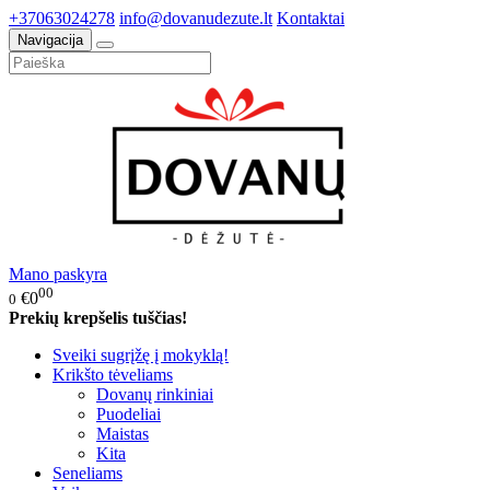
+37063024278
info@dovanudezute.lt
Kontaktai
Navigacija
Mano paskyra
00
€0
0
Prekių krepšelis tuščias!
Sveiki sugrįžę į mokyklą!
Krikšto tėveliams
Dovanų rinkiniai
Puodeliai
Maistas
Kita
Seneliams