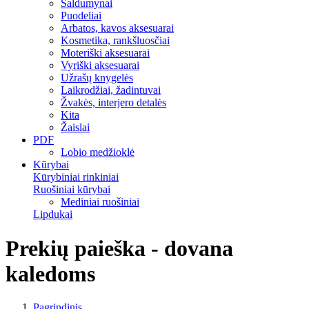
Saldumynai
Puodeliai
Arbatos, kavos aksesuarai
Kosmetika, rankšluosčiai
Moteriški aksesuarai
Vyriški aksesuarai
Užrašų knygelės
Laikrodžiai, žadintuvai
Žvakės, interjero detalės
Kita
Žaislai
PDF
Lobio medžioklė
Kūrybai
Kūrybiniai rinkiniai
Ruošiniai kūrybai
Mediniai ruošiniai
Lipdukai
Prekių paieška - dovana
kaledoms
Pagrindinis