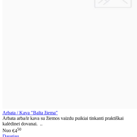
Arbata / Kava "Balta žiema"
Arbata arba/ir kava su žiemos vaizdu puikiai tinkanti praktiškai
kalėdinei dovanai. ..
50
Nuo
€4
Daugiau