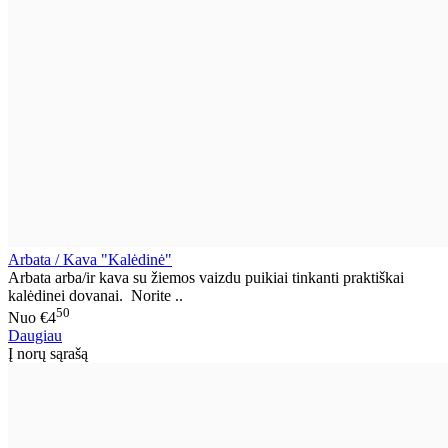
Arbata / Kava "Kalėdinė"
Arbata arba/ir kava su žiemos vaizdu puikiai tinkanti praktiškai
kalėdinei dovanai. Norite ..
50
Nuo
€4
Daugiau
Į norų sąrašą