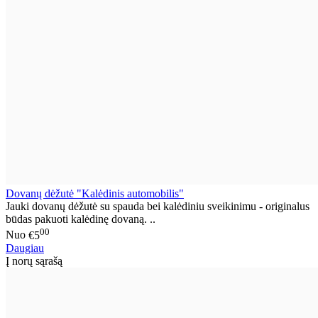
Dovanų dėžutė "Kalėdinis automobilis"
Jauki dovanų dėžutė su spauda bei kalėdiniu sveikinimu - originalus
būdas pakuoti kalėdinę dovaną. ..
00
Nuo
€5
Daugiau
Į norų sąrašą