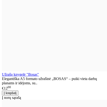
Užrašų knygelė "Bosas"
Elegantiška A5 formato užrašinė „BOSAS“ – puiki vieta darbų
planams ir idėjoms, su..
00
€12
Į norų sąrašą