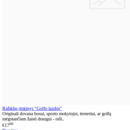
Rašiklių rinkinys "Golfo lazdos"
Originali dovana bosui, sporto mokytojui, treneriui, ar golfą
mėgstančiam žaisti draugui - raši..
00
€17