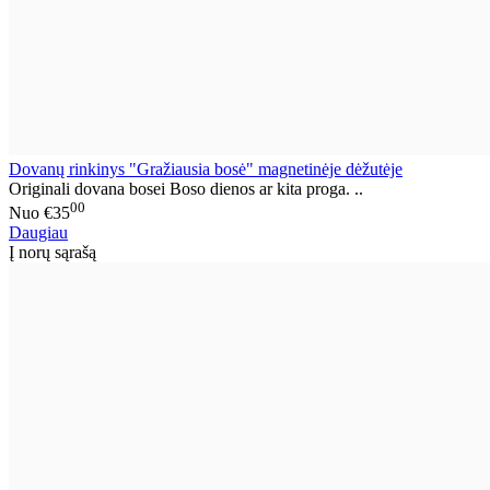
Dovanų rinkinys "Gražiausia bosė" magnetinėje dėžutėje
Originali dovana bosei Boso dienos ar kita proga. ..
00
Nuo
€35
Daugiau
Į norų sąrašą