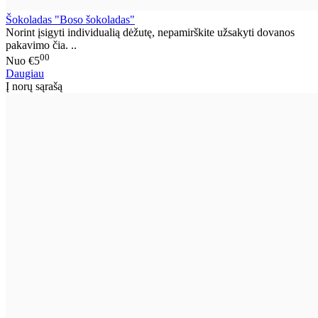
Šokoladas "Boso šokoladas"
Norint įsigyti individualią dėžutę, nepamirškite užsakyti dovanos
pakavimo čia. ..
00
Nuo
€5
Daugiau
Į norų sąrašą