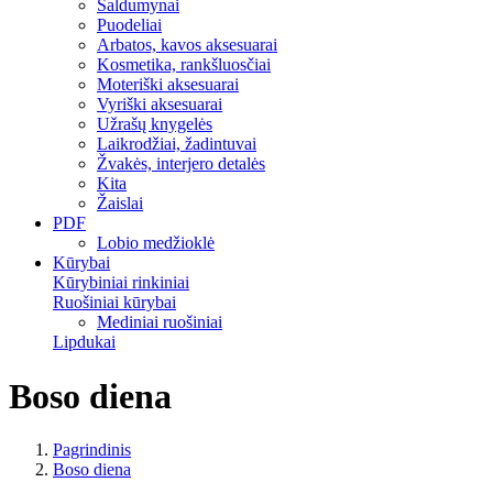
Saldumynai
Puodeliai
Arbatos, kavos aksesuarai
Kosmetika, rankšluosčiai
Moteriški aksesuarai
Vyriški aksesuarai
Užrašų knygelės
Laikrodžiai, žadintuvai
Žvakės, interjero detalės
Kita
Žaislai
PDF
Lobio medžioklė
Kūrybai
Kūrybiniai rinkiniai
Ruošiniai kūrybai
Mediniai ruošiniai
Lipdukai
Boso diena
Pagrindinis
Boso diena