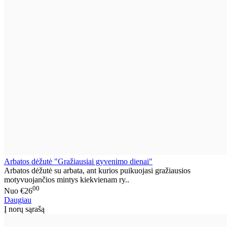
Arbatos dėžutė "Gražiausiai gyvenimo dienai"
Arbatos dėžutė su arbata, ant kurios puikuojasi gražiausios
motyvuojančios mintys kiekvienam ry..
00
Nuo
€26
Daugiau
Į norų sąrašą