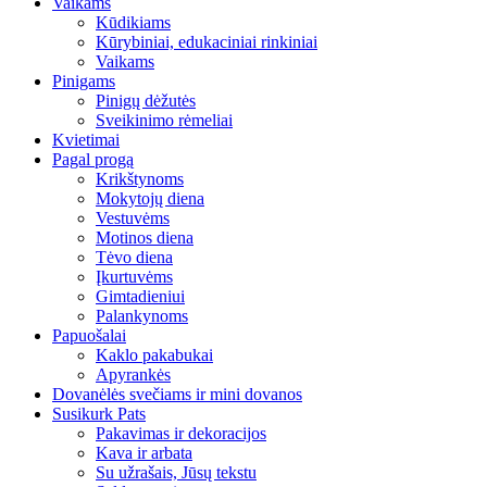
Vaikams
Kūdikiams
Kūrybiniai, edukaciniai rinkiniai
Vaikams
Pinigams
Pinigų dėžutės
Sveikinimo rėmeliai
Kvietimai
Pagal progą
Krikštynoms
Mokytojų diena
Vestuvėms
Motinos diena
Tėvo diena
Įkurtuvėms
Gimtadieniui
Palankynoms
Papuošalai
Kaklo pakabukai
Apyrankės
Dovanėlės svečiams ir mini dovanos
Susikurk Pats
Pakavimas ir dekoracijos
Kava ir arbata
Su užrašais, Jūsų tekstu