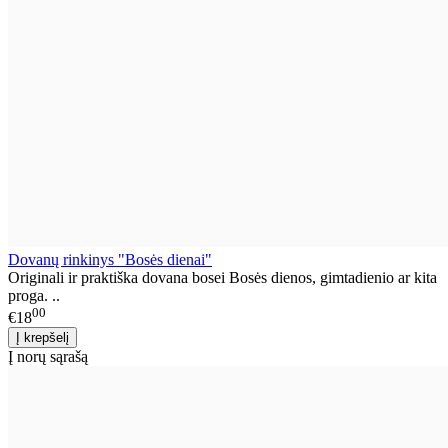
Dovanų rinkinys "Bosės dienai"
Originali ir praktiška dovana bosei Bosės dienos, gimtadienio ar kita
proga. ..
00
€18
Į norų sąrašą