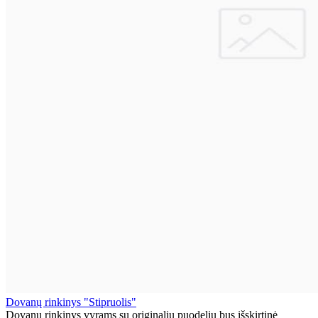
Dovanų rinkinys "Stipruolis"
Dovanų rinkinys vyrams su originaliu puodeliu bus išskirtinė