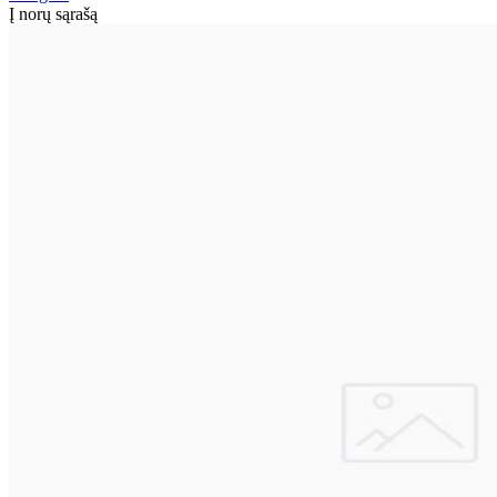
Į norų sąrašą