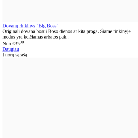
Dovanų rinkinys "Big Boss"
Originali dovana bosui Boso dienos ar kita proga. Šiame rinkinyje
medus yra keičiamas arbatos pak..
00
Nuo
€35
Daugiau
Į norų sąrašą