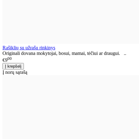
Rašiklių su užrašu rinkinys
Originali dovana mokytojai, bosui, mamai, tėčiui ar draugui. ..
00
€9
Į norų sąrašą