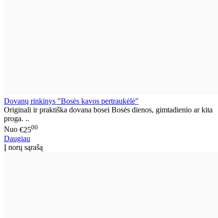
Dovanų rinkinys "Bosės kavos pertraukėlė"
Originali ir praktiška dovana bosei Bosės dienos, gimtadienio ar kita
proga. ..
00
Nuo
€25
Daugiau
Į norų sąrašą