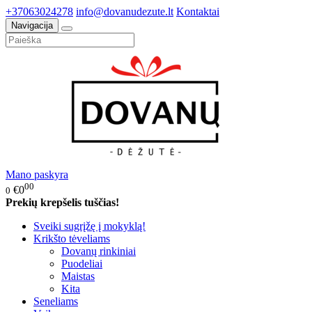
+37063024278
info@dovanudezute.lt
Kontaktai
Navigacija
Mano paskyra
00
€0
0
Prekių krepšelis tuščias!
Sveiki sugrįžę į mokyklą!
Krikšto tėveliams
Dovanų rinkiniai
Puodeliai
Maistas
Kita
Seneliams