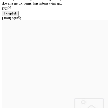
dovana ne tik tiems, kas intensyviai sp..
00
€32
Į norų sąrašą