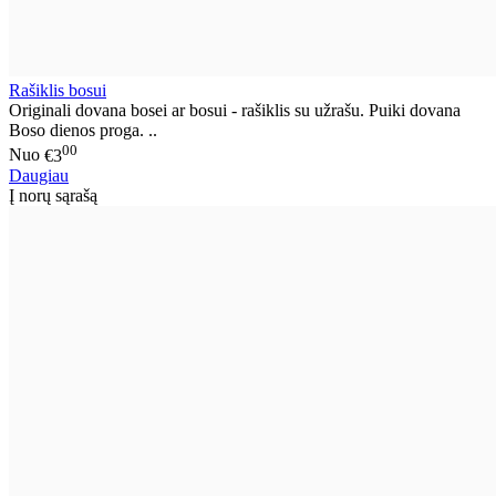
Rašiklis bosui
Originali dovana bosei ar bosui - rašiklis su užrašu. Puiki dovana
Boso dienos proga. ..
00
Nuo
€3
Daugiau
Į norų sąrašą