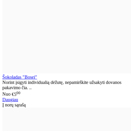
Šokoladas "Bosei"
Norint įsigyti individualią dėžutę, nepamirškite užsakyti dovanos
pakavimo čia. ..
00
Nuo
€5
Daugiau
Į norų sąrašą