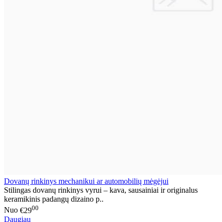
Dovanų rinkinys mechanikui ar automobilių mėgėjui
Stilingas dovanų rinkinys vyrui – kava, sausainiai ir originalus
keramikinis padangų dizaino p..
00
Nuo
€29
Daugiau