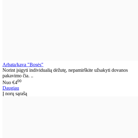
Arbata/kava "Bosės"
Norint įsigyti individualią dėžutę, nepamirškite užsakyti dovanos
pakavimo čia. ..
00
Nuo
€4
Daugiau
Į norų sąrašą