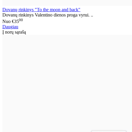
Dovanų rinkinys "To the moon and back"
Dovanų rinkinys Valentino dienos proga vyrui. ..
00
Nuo
€35
Daugiau
Į norų sąrašą