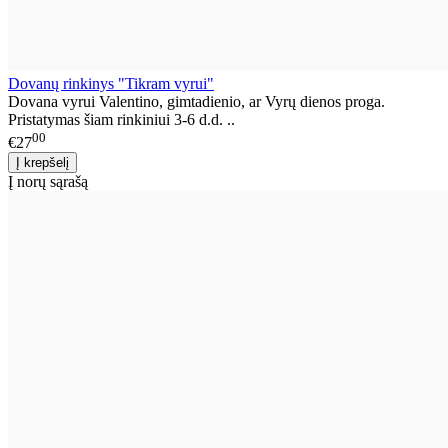
Dovanų rinkinys "Tikram vyrui"
Dovana vyrui Valentino, gimtadienio, ar Vyrų dienos proga.
Pristatymas šiam rinkiniui 3-6 d.d. ..
00
€27
Į norų sąrašą