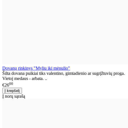
Dovanų rinkinys "Myliu iki mėnulio"
Šilta dovana puikiai tiks valentino, gimtadienio ar sugrįžtuvių proga.
Vietoj medaus - arbata. ..
00
€26
Į norų sąrašą