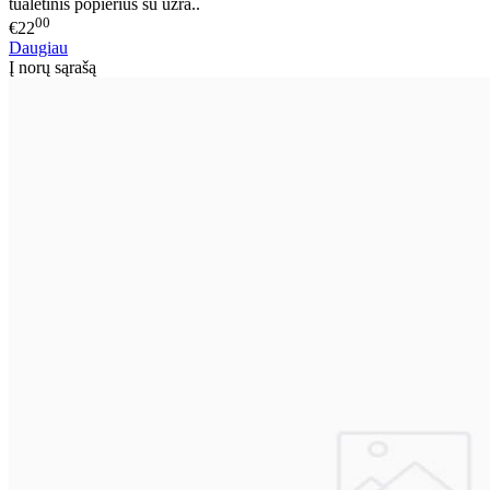
tualetinis popierius su užra..
00
€22
Daugiau
Į norų sąrašą