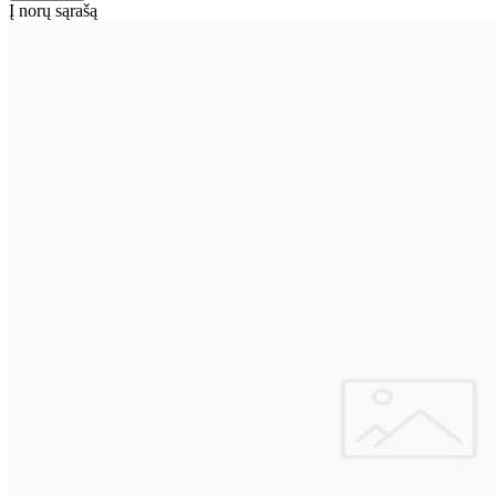
Į norų sąrašą