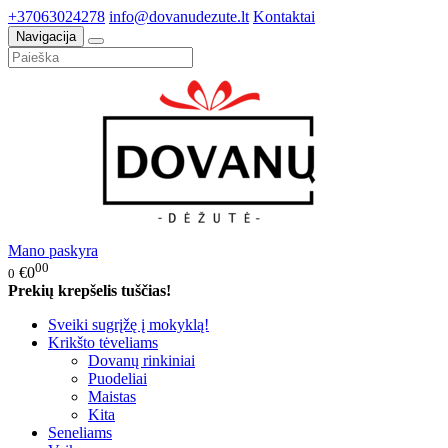
+37063024278
info@dovanudezute.lt
Kontaktai
Navigacija
Mano paskyra
00
€0
0
Prekių krepšelis tuščias!
Sveiki sugrįžę į mokyklą!
Krikšto tėveliams
Dovanų rinkiniai
Puodeliai
Maistas
Kita
Seneliams