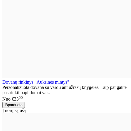
Dovanų rinkinys "Auksinės mintys"
Personalizuota dovana su vardu ant užrašų knygelės. Taip pat galite
pasirinkti papildomai var..
00
Nuo
€33
Į norų sąrašą