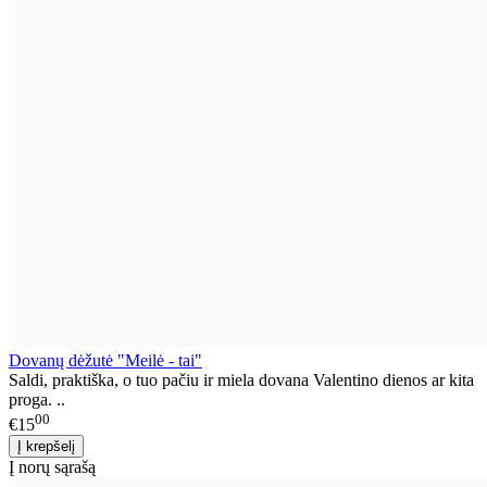
Dovanų dėžutė "Meilė - tai"
Saldi, praktiška, o tuo pačiu ir miela dovana Valentino dienos ar kita
proga. ..
00
€15
Į norų sąrašą