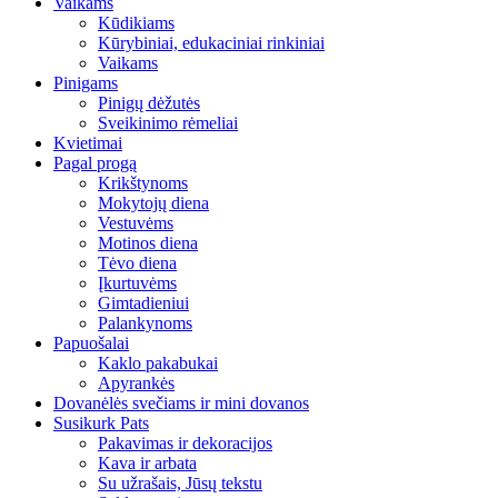
Vaikams
Kūdikiams
Kūrybiniai, edukaciniai rinkiniai
Vaikams
Pinigams
Pinigų dėžutės
Sveikinimo rėmeliai
Kvietimai
Pagal progą
Krikštynoms
Mokytojų diena
Vestuvėms
Motinos diena
Tėvo diena
Įkurtuvėms
Gimtadieniui
Palankynoms
Papuošalai
Kaklo pakabukai
Apyrankės
Dovanėlės svečiams ir mini dovanos
Susikurk Pats
Pakavimas ir dekoracijos
Kava ir arbata
Su užrašais, Jūsų tekstu