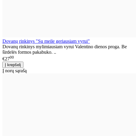
Dovanų rinkinys "Su meile geriausiam vyrui"
Dovanų rinkinys mylimiausiam vyrui Valentino dienos proga. Be
širdelės formos pakabuko. ..
00
€27
Į norų sąrašą