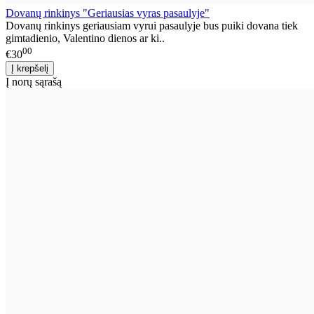
Dovanų rinkinys "Geriausias vyras pasaulyje"
Dovanų rinkinys geriausiam vyrui pasaulyje bus puiki dovana tiek
gimtadienio, Valentino dienos ar ki..
00
€30
Į norų sąrašą