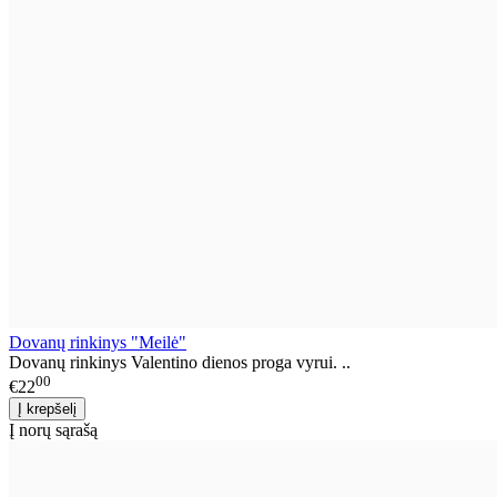
Dovanų rinkinys "Meilė"
Dovanų rinkinys Valentino dienos proga vyrui. ..
00
€22
Į norų sąrašą