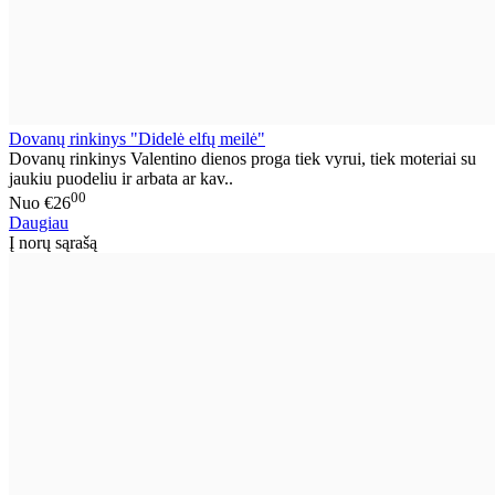
Dovanų rinkinys "Didelė elfų meilė"
Dovanų rinkinys Valentino dienos proga tiek vyrui, tiek moteriai su
jaukiu puodeliu ir arbata ar kav..
00
Nuo
€26
Daugiau
Į norų sąrašą