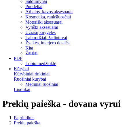
Saldumynai
Puodeliai
Arbatos, kavos aksesuarai
Kosmetika, rankšluosčiai
Moteriški aksesuarai
Vyriški aksesuarai
Užrašų knygelės
Laikrodžiai, žadintuvai
Žvakės, interjero detalės
Kita
Žaislai
PDF
Lobio medžioklė
Kūrybai
Kūrybiniai rinkiniai
Ruošiniai kūrybai
Mediniai ruošiniai
Lipdukai
Prekių paieška - dovana vyrui
Pagrindinis
Prekių paieška