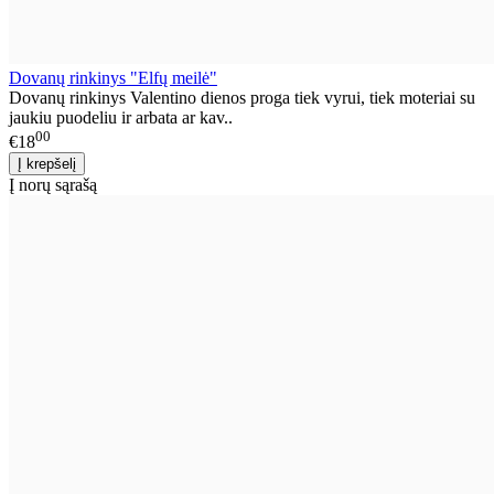
Dovanų rinkinys "Elfų meilė"
Dovanų rinkinys Valentino dienos proga tiek vyrui, tiek moteriai su
jaukiu puodeliu ir arbata ar kav..
00
€18
Į norų sąrašą