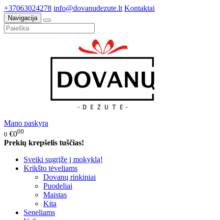
+37063024278
info@dovanudezute.lt
Kontaktai
Navigacija
Mano paskyra
00
€0
0
Prekių krepšelis tuščias!
Sveiki sugrįžę į mokyklą!
Krikšto tėveliams
Dovanų rinkiniai
Puodeliai
Maistas
Kita
Seneliams