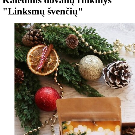
"Linksmų švenčių"