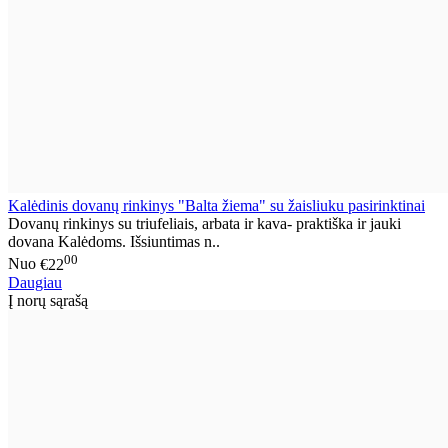
Kalėdinis dovanų rinkinys "Balta žiema" su žaisliuku pasirinktinai
Dovanų rinkinys su triufeliais, arbata ir kava- praktiška ir jauki
dovana Kalėdoms. Išsiuntimas n..
00
Nuo
€22
Daugiau
Į norų sąrašą