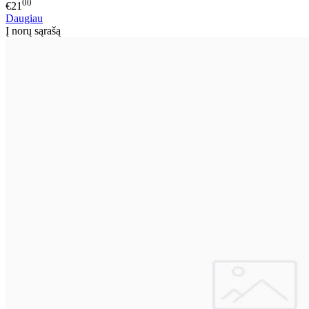
00
€21
Daugiau
Į norų sąrašą