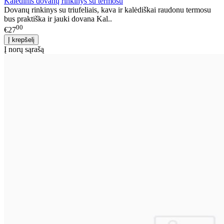
Kalėdinis dovanų rinkinys su termosu
Dovanų rinkinys su triufeliais, kava ir kalėdiškai raudonu termosu
bus praktiška ir jauki dovana Kal..
00
€27
Į norų sąrašą