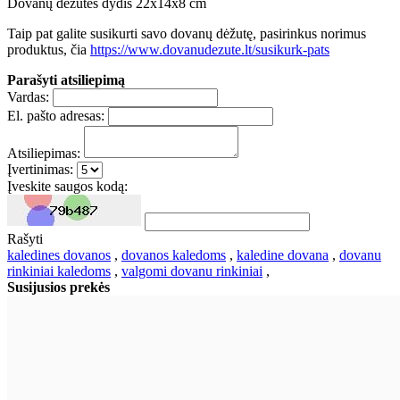
Dovanų dėžutės dydis 22x14x8 cm
Taip pat galite susikurti savo dovanų dėžutę, pasirinkus norimus
produktus, čia
https://www.dovanudezute.lt/susikurk-pats
Parašyti atsiliepimą
Vardas:
El. pašto adresas:
Atsiliepimas:
Įvertinimas:
Įveskite saugos kodą:
Rašyti
kaledines dovanos
,
dovanos kaledoms
,
kaledine dovana
,
dovanu
rinkiniai kaledoms
,
valgomi dovanu rinkiniai
,
Susijusios prekės