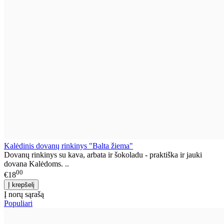
Kalėdinis dovanų rinkinys "Balta žiema"
Dovanų rinkinys su kava, arbata ir šokoladu - praktiška ir jauki
dovana Kalėdoms. ..
00
€18
Į norų sąrašą
Populiari