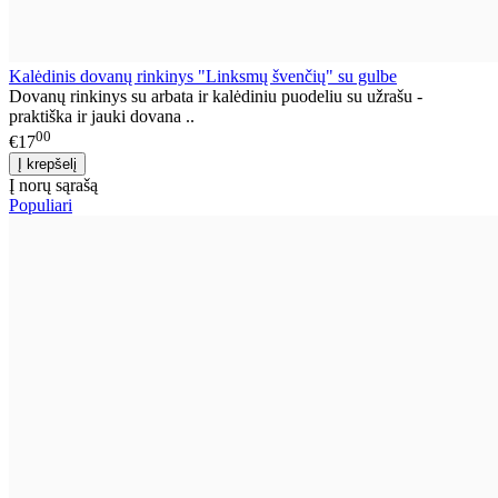
Kalėdinis dovanų rinkinys "Linksmų švenčių" su gulbe
Dovanų rinkinys su arbata ir kalėdiniu puodeliu su užrašu -
praktiška ir jauki dovana ..
00
€17
Į norų sąrašą
Populiari