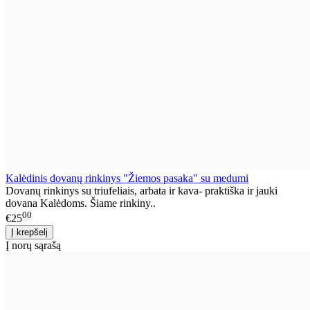
Kalėdinis dovanų rinkinys "Žiemos pasaka" su medumi
Dovanų rinkinys su triufeliais, arbata ir kava- praktiška ir jauki
dovana Kalėdoms. Šiame rinkiny..
00
€25
Į norų sąrašą