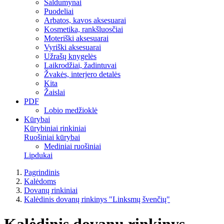
Saldumynai
Puodeliai
Arbatos, kavos aksesuarai
Kosmetika, rankšluosčiai
Moteriški aksesuarai
Vyriški aksesuarai
Užrašų knygelės
Laikrodžiai, žadintuvai
Žvakės, interjero detalės
Kita
Žaislai
PDF
Lobio medžioklė
Kūrybai
Kūrybiniai rinkiniai
Ruošiniai kūrybai
Mediniai ruošiniai
Lipdukai
Pagrindinis
Kalėdoms
Dovanų rinkiniai
Kalėdinis dovanų rinkinys "Linksmų švenčių"
Kalėdinis dovanų rinkinys