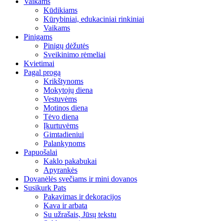
Vaikams
Kūdikiams
Kūrybiniai, edukaciniai rinkiniai
Vaikams
Pinigams
Pinigų dėžutės
Sveikinimo rėmeliai
Kvietimai
Pagal progą
Krikštynoms
Mokytojų diena
Vestuvėms
Motinos diena
Tėvo diena
Įkurtuvėms
Gimtadieniui
Palankynoms
Papuošalai
Kaklo pakabukai
Apyrankės
Dovanėlės svečiams ir mini dovanos
Susikurk Pats
Pakavimas ir dekoracijos
Kava ir arbata
Su užrašais, Jūsų tekstu