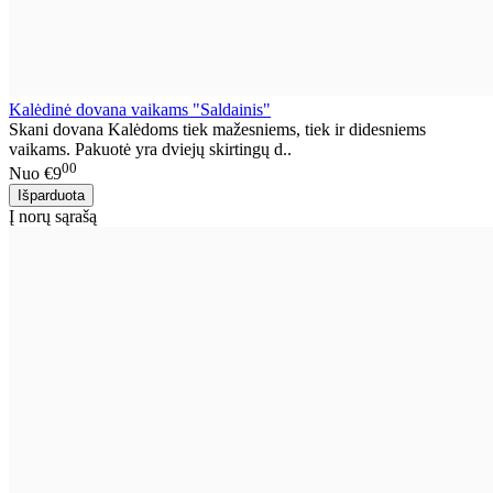
Kalėdinė dovana vaikams "Saldainis"
Skani dovana Kalėdoms tiek mažesniems, tiek ir didesniems
vaikams. Pakuotė yra dviejų skirtingų d..
00
Nuo
€9
Į norų sąrašą