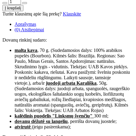
Turite klausimų apie šią prekę?
Klauskite
Aprašymas
(0) Atsiliepimai
Dovanų rinkinį sudaro:
malta kava
, 70 g. (Sudedamosios dalys: 100% arabikos
pupelės (Bourbon). Kilmės šalis: Brazilija. Regionas: Sao
Paulo, Minas Gerais, Santos Apdorojimas: natūralus.
Skrudinimo lygis - vidutinis. Tiekėjas: UAB Kavos pirklys.
Poskonis: kakava, riešutai. Kava pasižymi: švelniu poskoniu
ir nedideliu rūgštingumu. Laikyti sausoje, tamsioje
vietoje.), arba/ir
juodoji arbata Karališka
, 50g.
(Sudedamosios dalys: juodoji arbata, spanguolės, raugerškio
uogos, ekologiškos šaltalankio uogų luobelės, liofilizuotų
aviečių gabaliukai, rožių žiedlapiai, kvapiosios medžiagos,
natūralūs aromatai (spanguolių, aviečių, greipfrutų). Kilmės
šalis: Vokietija. Tiekėjas: UAB Arbatos Rojus)
kalėdinis puodelis "Linksmų švenčių"
300 ml;
dovanų dėžutė su langeliu
, perrišta dovanų juostele;
atvirutė
(jeigu pasirenkama);