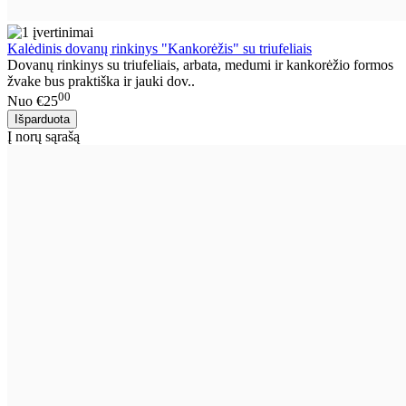
Kalėdinis dovanų rinkinys "Kankorėžis" su triufeliais
Dovanų rinkinys su triufeliais, arbata, medumi ir kankorėžio formos
žvake bus praktiška ir jauki dov..
00
Nuo
€25
Į norų sąrašą