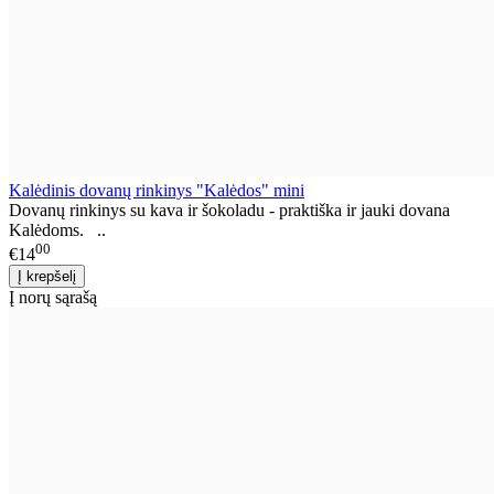
Kalėdinis dovanų rinkinys "Kalėdos" mini
Dovanų rinkinys su kava ir šokoladu - praktiška ir jauki dovana
Kalėdoms. ..
00
€14
Į norų sąrašą