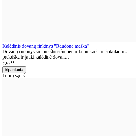
Kalėdinis dovanų rinkinys "Raudona meška"
Dovanų rinkinys su rankšluosčiu bei rinkiniu karštam šokoladui -
praktiška ir jauki kalėdinė dovana ..
00
€20
Į norų sąrašą