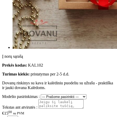
Į norų sąrašą
Prekės kodas:
KAL102
Turimas kiekis:
pristatymas per 2-5 d.d.
Dovanų rinkinys su kava ir kalėdiniu puodeliu su užrašu - praktiška
ir jauki dovana Kalėdoms.
Modelio pasirinkimas :
Tekstas ant atvirutės :
00
€15
su PVM