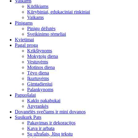
Vaikams
Kūdikiams
Kūrybiniai, edukaciniai rinkiniai
Vaikams
Pinigams
Pinigų dėžutės
Sveikinimo rėmeliai
Kvietimai
Pagal progą
Krikštynoms
Mokytojų diena
Vestuvėms
Motinos diena
Tėvo diena
Įkurtuvėms
Gimtadieniui
Palankynoms
Papuošalai
Kaklo pakabukai
Apyrankės
Dovanėlės svečiams ir mini dovanos
Susikurk Pats
Pakavimas ir dekoracijos
Kava ir arbata
Su užrašais, Jūsų tekstu