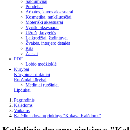
Saldumynai
Puodeliai
Arbatos, kavos aksesuarai
Kosmetika, rankšluosčiai
Moteriški aksesuarai
Vyriški aksesuarai
Užrašų knygelės
Laikrodžiai, žadintuvai
Žvakės, interjero detalės
Kita
Žaislai
PDF
Lobio medžioklė
Kūrybai
Kūrybiniai rinkiniai
Ruošiniai kūrybai
Mediniai ruošiniai
Lipdukai
Pagrindinis
Kalėdoms
Vaikams
Kalėdinis dovanų rinkinys "Kakava Kalėdoms"
Kalėdinis dovanų rinkinys "K