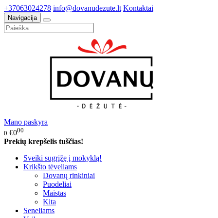
+37063024278
info@dovanudezute.lt
Kontaktai
Navigacija
Mano paskyra
00
€0
0
Prekių krepšelis tuščias!
Sveiki sugrįžę į mokyklą!
Krikšto tėveliams
Dovanų rinkiniai
Puodeliai
Maistas
Kita
Seneliams