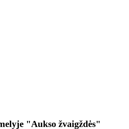
ėmelyje "Aukso žvaigždės"