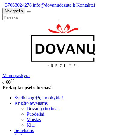
+37063024278
info@dovanudezute.lt
Kontaktai
Navigacija
Mano paskyra
00
€0
0
Prekių krepšelis tuščias!
Sveiki sugrįžę į mokyklą!
Krikšto tėveliams
Dovanų rinkiniai
Puodeliai
Maistas
Kita
Seneliams