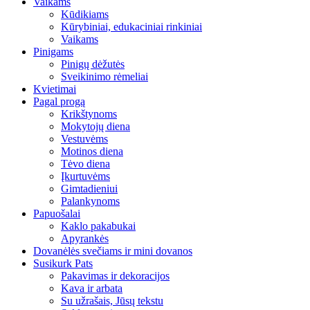
Vaikams
Kūdikiams
Kūrybiniai, edukaciniai rinkiniai
Vaikams
Pinigams
Pinigų dėžutės
Sveikinimo rėmeliai
Kvietimai
Pagal progą
Krikštynoms
Mokytojų diena
Vestuvėms
Motinos diena
Tėvo diena
Įkurtuvėms
Gimtadieniui
Palankynoms
Papuošalai
Kaklo pakabukai
Apyrankės
Dovanėlės svečiams ir mini dovanos
Susikurk Pats
Pakavimas ir dekoracijos
Kava ir arbata
Su užrašais, Jūsų tekstu