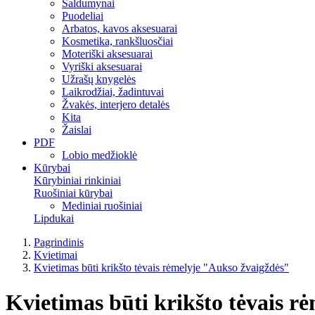
Saldumynai
Puodeliai
Arbatos, kavos aksesuarai
Kosmetika, rankšluosčiai
Moteriški aksesuarai
Vyriški aksesuarai
Užrašų knygelės
Laikrodžiai, žadintuvai
Žvakės, interjero detalės
Kita
Žaislai
PDF
Lobio medžioklė
Kūrybai
Kūrybiniai rinkiniai
Ruošiniai kūrybai
Mediniai ruošiniai
Lipdukai
Pagrindinis
Kvietimai
Kvietimas būti krikšto tėvais rėmelyje "Aukso žvaigždės"
Kvietimas būti krikšto tėvais r