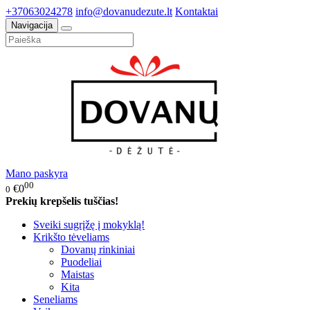
+37063024278
info@dovanudezute.lt
Kontaktai
Navigacija
Mano paskyra
00
€0
0
Prekių krepšelis tuščias!
Sveiki sugrįžę į mokyklą!
Krikšto tėveliams
Dovanų rinkiniai
Puodeliai
Maistas
Kita
Seneliams