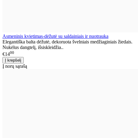
Asmeninis kvietimas-dėžutė su saldainiais ir nuotrauka
Elegantiška balta dėžutė, dekoruota švelniais medžiaginiais žiedais.
Nukėlus dangtelį, išsiskleidžia..
00
€14
Į norų sąrašą