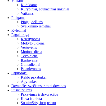
Vaikams
Kūdikiams
Kūrybiniai, edukaciniai rinkiniai
Vaikams
Pinigams
Pinigų dėžutės
Sveikinimo rėmeliai
Kvietimai
Pagal progą
Krikštynoms
Mokytojų diena
Vestuvėms
Motinos diena
Tėvo diena
Įkurtuvėms
Gimtadieniui
Palankynoms
Papuošalai
Kaklo pakabukai
Apyrankės
Dovanėlės svečiams ir mini dovanos
Susikurk Pats
Pakavimas ir dekoracijos
Kava ir arbata
Su užrašais, Jūsų tekstu