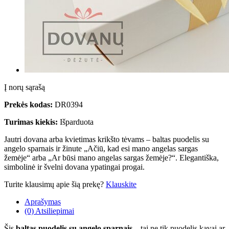
Į norų sąrašą
Prekės kodas:
DR0394
Turimas kiekis:
Išparduota
Jautri dovana arba kvietimas krikšto tėvams – baltas puodelis su
angelo sparnais ir žinute „Ačiū, kad esi mano angelas sargas
žemėje“ arba „Ar būsi mano angelas sargas žemėje?“. Elegantiška,
simbolinė ir švelni dovana ypatingai progai.
Turite klausimų apie šią prekę?
Klauskite
Aprašymas
(0) Atsiliepimai
Šis
baltas puodelis su angelo sparnais
– tai ne tik puodelis kavai ar