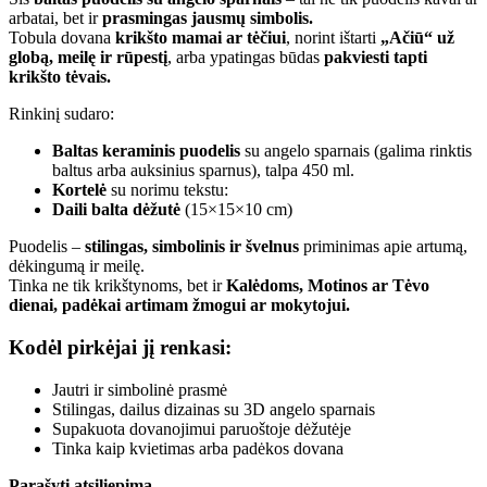
arbatai, bet ir
prasmingas jausmų simbolis.
Tobula dovana
krikšto mamai ar tėčiui
, norint ištarti
„Ačiū“ už
globą, meilę ir rūpestį
, arba ypatingas būdas
pakviesti tapti
krikšto tėvais.
Rinkinį sudaro:
Baltas keraminis puodelis
su angelo sparnais (galima rinktis
baltus arba auksinius sparnus), talpa 450 ml.
Kortelė
su norimu tekstu:
Daili balta dėžutė
(15×15×10 cm)
Puodelis –
stilingas, simbolinis ir švelnus
priminimas apie artumą,
dėkingumą ir meilę.
Tinka ne tik krikštynoms, bet ir
Kalėdoms, Motinos ar Tėvo
dienai, padėkai artimam žmogui ar mokytojui.
Kodėl pirkėjai jį renkasi:
Jautri ir simbolinė prasmė
Stilingas, dailus dizainas su 3D angelo sparnais
Supakuota dovanojimui paruoštoje dėžutėje
Tinka kaip kvietimas arba padėkos dovana
Parašyti atsiliepimą