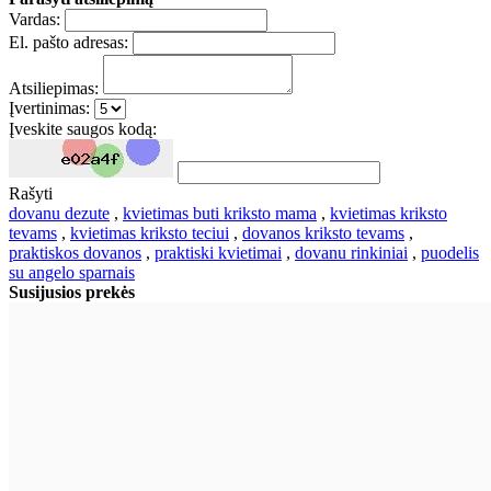
Vardas:
El. pašto adresas:
Atsiliepimas:
Įvertinimas:
Įveskite saugos kodą:
Rašyti
dovanu dezute
,
kvietimas buti kriksto mama
,
kvietimas kriksto
tevams
,
kvietimas kriksto teciui
,
dovanos kriksto tevams
,
praktiskos dovanos
,
praktiski kvietimai
,
dovanu rinkiniai
,
puodelis
su angelo sparnais
Susijusios prekės