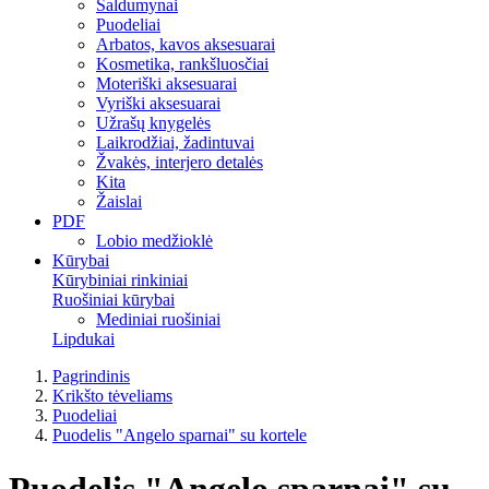
Saldumynai
Puodeliai
Arbatos, kavos aksesuarai
Kosmetika, rankšluosčiai
Moteriški aksesuarai
Vyriški aksesuarai
Užrašų knygelės
Laikrodžiai, žadintuvai
Žvakės, interjero detalės
Kita
Žaislai
PDF
Lobio medžioklė
Kūrybai
Kūrybiniai rinkiniai
Ruošiniai kūrybai
Mediniai ruošiniai
Lipdukai
Pagrindinis
Krikšto tėveliams
Puodeliai
Puodelis "Angelo sparnai" su kortele
Puodelis "Angelo sparnai" su