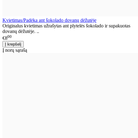
Kvietimas/Padėka ant šokolado dovanų dėžutėje
Originalus kvietimas užrašytas ant plytelės šokolado ir supakuotas
dovanų dėžutėje. ..
00
€8
Į norų sąrašą