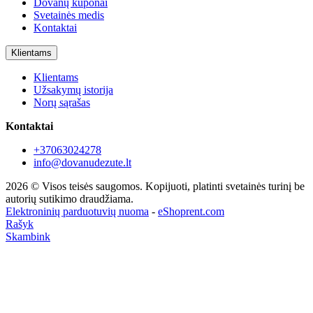
Dovanų kuponai
Svetainės medis
Kontaktai
Klientams
Klientams
Užsakymų istorija
Norų sąrašas
Kontaktai
+37063024278
info@dovanudezute.lt
2026 © Visos teisės saugomos. Kopijuoti, platinti svetainės turinį be
autorių sutikimo draudžiama.
Elektroninių parduotuvių nuoma
-
eShoprent.com
Rašyk
Skambink