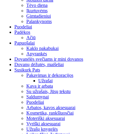
Tėvo diena
Įkurtuvėms
Gimtadieniui
Palankynoms
Puodeliai
Padėkos
Ačiū
Papuošalai
Kaklo pakabukai
Apyrankės
Dovanėlės svečiams ir mini dovanos
Dovanų dėžutės, maišeliai
Susikurk Pats
Pakavimas ir dekoracijos
Užrašai
Kava ir arbata
Su užrašais, Jūsų tekstu
Saldumynai
Puodeliai
Arbatos, kavos aksesuarai
Kosmetika, rankšluosčiai
Moteriški aksesuarai
Vyriški aksesuarai
Užrašų knygelės