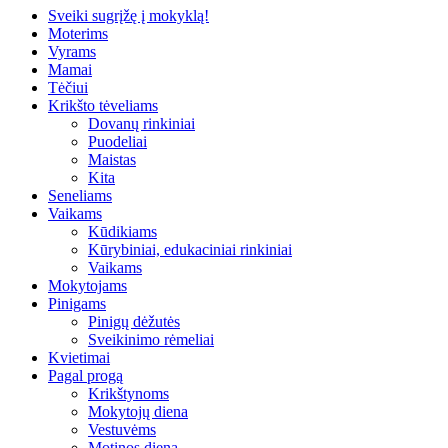
Sveiki sugrįžę į mokyklą!
Moterims
Vyrams
Mamai
Tėčiui
Krikšto tėveliams
Dovanų rinkiniai
Puodeliai
Maistas
Kita
Seneliams
Vaikams
Kūdikiams
Kūrybiniai, edukaciniai rinkiniai
Vaikams
Mokytojams
Pinigams
Pinigų dėžutės
Sveikinimo rėmeliai
Kvietimai
Pagal progą
Krikštynoms
Mokytojų diena
Vestuvėms
Motinos diena