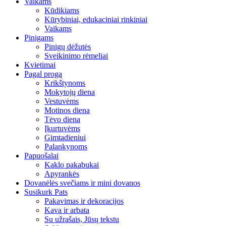
Vaikams
Kūdikiams
Kūrybiniai, edukaciniai rinkiniai
Vaikams
Pinigams
Pinigų dėžutės
Sveikinimo rėmeliai
Kvietimai
Pagal progą
Krikštynoms
Mokytojų diena
Vestuvėms
Motinos diena
Tėvo diena
Įkurtuvėms
Gimtadieniui
Palankynoms
Papuošalai
Kaklo pakabukai
Apyrankės
Dovanėlės svečiams ir mini dovanos
Susikurk Pats
Pakavimas ir dekoracijos
Kava ir arbata
Su užrašais, Jūsų tekstu