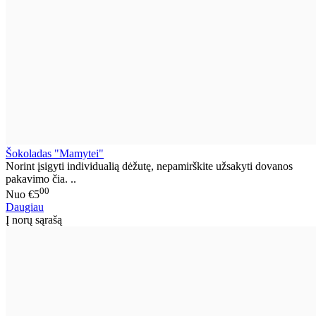
Šokoladas "Mamytei"
Norint įsigyti individualią dėžutę, nepamirškite užsakyti dovanos
pakavimo čia. ..
00
Nuo
€5
Daugiau
Į norų sąrašą