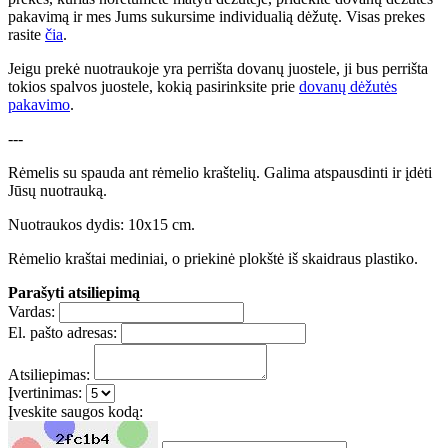
pakavimą ir mes Jums sukursime individualią dėžutę. Visas prekes
rasite
čia
.
Jeigu prekė nuotraukoje yra perrišta dovanų juostele, ji bus perrišta
tokios spalvos juostele, kokią pasirinksite prie
dovanų dėžutės
pakavimo
.
---
Rėmelis su spauda ant rėmelio kraštelių. Galima atspausdinti ir įdėti
Jūsų nuotrauką.
Nuotraukos dydis: 10x15 cm.
Rėmelio kraštai mediniai, o priekinė plokštė iš skaidraus plastiko.
Parašyti atsiliepimą
Vardas:
El. pašto adresas:
Atsiliepimas:
Įvertinimas:
Įveskite saugos kodą: