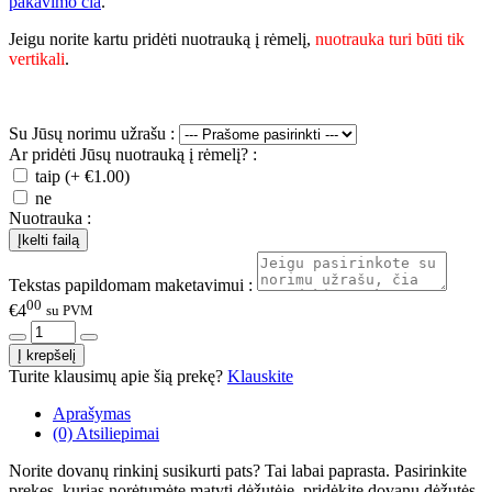
pakavimo čia
.
Jeigu norite kartu pridėti nuotrauką į rėmelį,
nuotrauka turi būti tik
vertikali
.
Su Jūsų norimu užrašu :
Ar pridėti Jūsų nuotrauką į rėmelį? :
taip (+ €1.00)
ne
Nuotrauka :
Tekstas papildomam maketavimui :
00
€4
su PVM
Turite klausimų apie šią prekę?
Klauskite
Aprašymas
(0) Atsiliepimai
Norite dovanų rinkinį susikurti pats? Tai labai paprasta. Pasirinkite
prekes, kurias norėtumėte matyti dėžutėje, pridėkite dovanų dėžutės