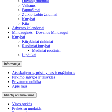
Dovanų rinkiniai
Vaikams
Papuošimai
Zuikio Lobio žaidimai
Kūrybai
Kita
Advento kalendoriai
Mindauginės - Dovanos Mindaugui
Kūrybai
Kūrybiniai rinkiniai
Ruošiniai kūrybai
Mediniai ruošiniai
Lipdukai
Informacija
Atsiskaitymas, pristatymas ir grąžinimas
Pirkimo sąlygos ir taisyklės
Privatumo politika
Apie mus
Klientų aptarnavimas
Visos prekės
Prekės su nuolaida