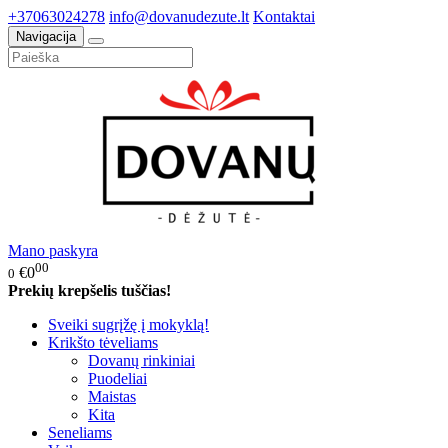
+37063024278
info@dovanudezute.lt
Kontaktai
Navigacija
Mano paskyra
00
€0
0
Prekių krepšelis tuščias!
Sveiki sugrįžę į mokyklą!
Krikšto tėveliams
Dovanų rinkiniai
Puodeliai
Maistas
Kita
Seneliams