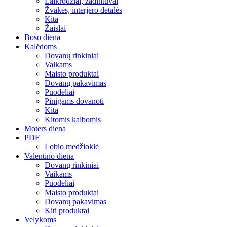
Laikrodžiai, žadintuvai
Žvakės, interjero detalės
Kita
Žaislai
Boso diena
Kalėdoms
Dovanų rinkiniai
Vaikams
Maisto produktai
Dovanų pakavimas
Puodeliai
Pinigams dovanoti
Kita
Kitomis kalbomis
Moters diena
PDF
Lobio medžioklė
Valentino diena
Dovanų rinkiniai
Vaikams
Puodeliai
Maisto produktai
Dovanų pakavimas
Kiti produktai
Velykoms