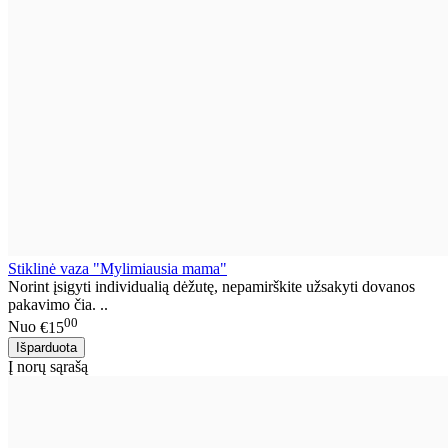
Stiklinė vaza "Mylimiausia mama"
Norint įsigyti individualią dėžutę, nepamirškite užsakyti dovanos
pakavimo čia. ..
00
Nuo
€15
Į norų sąrašą