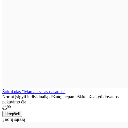
Šokoladas "Mama - visas pasaulis"
Norint įsigyti individualią dėžutę, nepamirškite užsakyti dovanos
pakavimo čia. ..
00
€5
Į norų sąrašą