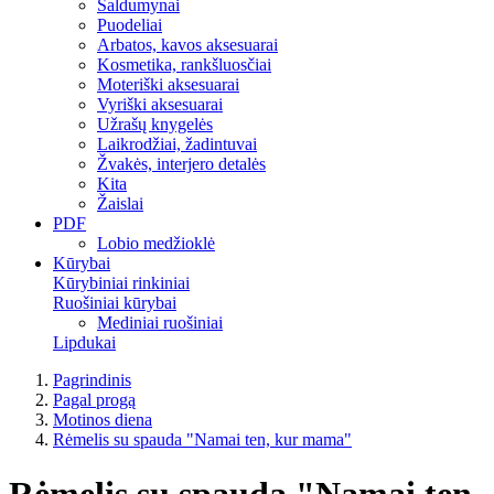
Saldumynai
Puodeliai
Arbatos, kavos aksesuarai
Kosmetika, rankšluosčiai
Moteriški aksesuarai
Vyriški aksesuarai
Užrašų knygelės
Laikrodžiai, žadintuvai
Žvakės, interjero detalės
Kita
Žaislai
PDF
Lobio medžioklė
Kūrybai
Kūrybiniai rinkiniai
Ruošiniai kūrybai
Mediniai ruošiniai
Lipdukai
Pagrindinis
Pagal progą
Motinos diena
Rėmelis su spauda "Namai ten, kur mama"
Rėmelis su spauda "Namai ten,