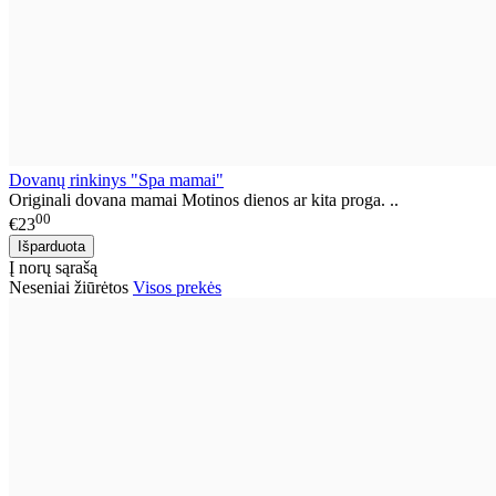
Dovanų rinkinys "Spa mamai"
Originali dovana mamai Motinos dienos ar kita proga. ..
00
€23
Į norų sąrašą
Neseniai žiūrėtos
Visos prekės