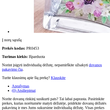
Į norų sąrašą
Prekės kodas:
PR0453
Turimas kiekis:
Išparduota
Norint įsigyti individualią dėžutę, nepamirškite užsakyti
dovanos
pakavimo čia
.
Turite klausimų apie šią prekę?
Klauskite
Aprašymas
(0) Atsiliepimai
Norite dovanų rinkinį susikurti pats? Tai labai paprasta. Pasirinkite
prekes, kurias norėtumėte matyti dėžutėje, pridėkite dovanų dėžutės
pakavimą ir mes Jums sukursime individualią dėžutę. Visas prekes