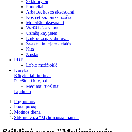
Saldumynai
Puodeliai
Arbatos, kavos aksesuarai
Kosmetika, rankšluosčiai
Moteriški aksesuarai
Vyriški aksesuarai
Užrašų knygelės
Laikrodžiai, žadintuvai
Žvakės, interjero detalės
Kita
Žaislai
PDF
Lobio medžioklė
Kūrybai
Kūrybiniai rinkiniai
Ruošiniai kūrybai
Mediniai ruošiniai
Lipdukai
Pagrindinis
Pagal progą
Motinos diena
Stiklinė vaza "Mylimiausia mama"
Stiklinė vaza "Mylimiausia