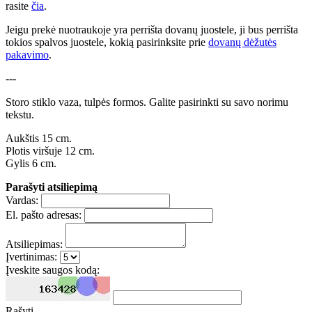
rasite
čia
.
Jeigu prekė nuotraukoje yra perrišta dovanų juostele, ji bus perrišta
tokios spalvos juostele, kokią pasirinksite prie
dovanų dėžutės
pakavimo
.
---
Storo stiklo vaza, tulpės formos. Galite pasirinkti su savo norimu
tekstu.
Aukštis 15 cm.
Plotis viršuje 12 cm.
Gylis 6 cm.
Parašyti atsiliepimą
Vardas:
El. pašto adresas:
Atsiliepimas:
Įvertinimas:
Įveskite saugos kodą:
Rašyti