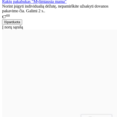
Raktų pakabukas "Mylimiausia mama"
Norint įsigyti individualią dėžutę, nepamirškite užsakyti dovanos
pakavimo čia. Galimi 2 s..
00
€7
Į norų sąrašą