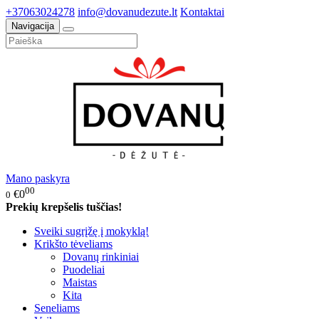
+37063024278
info@dovanudezute.lt
Kontaktai
Navigacija
Mano paskyra
00
€0
0
Prekių krepšelis tuščias!
Sveiki sugrįžę į mokyklą!
Krikšto tėveliams
Dovanų rinkiniai
Puodeliai
Maistas
Kita
Seneliams