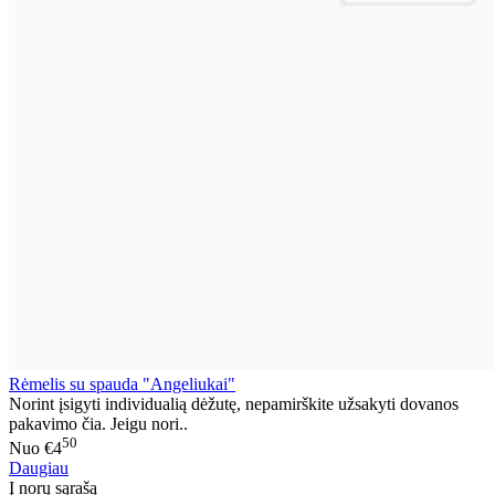
Rėmelis su spauda "Angeliukai"
Norint įsigyti individualią dėžutę, nepamirškite užsakyti dovanos
pakavimo čia. Jeigu nori..
50
Nuo
€4
Daugiau
Į norų sąrašą