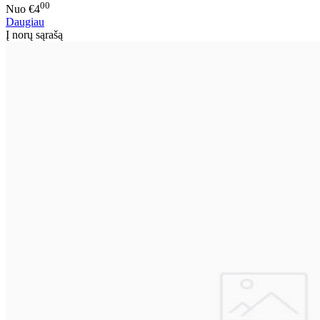
00
Nuo
€4
Daugiau
Į norų sąrašą