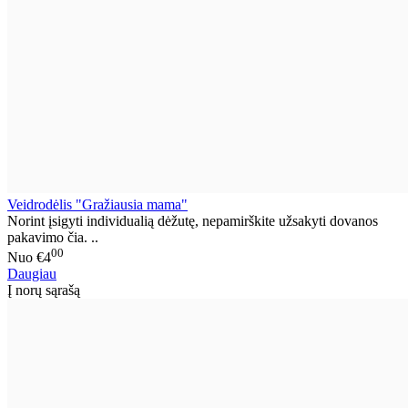
Veidrodėlis "Gražiausia mama"
Norint įsigyti individualią dėžutę, nepamirškite užsakyti dovanos
pakavimo čia. ..
00
Nuo
€4
Daugiau
Į norų sąrašą