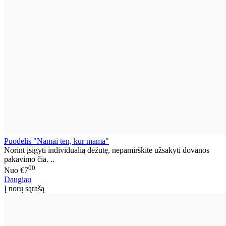
Puodelis "Namai ten, kur mama"
Norint įsigyti individualią dėžutę, nepamirškite užsakyti dovanos
pakavimo čia. ..
00
Nuo
€7
Daugiau
Į norų sąrašą