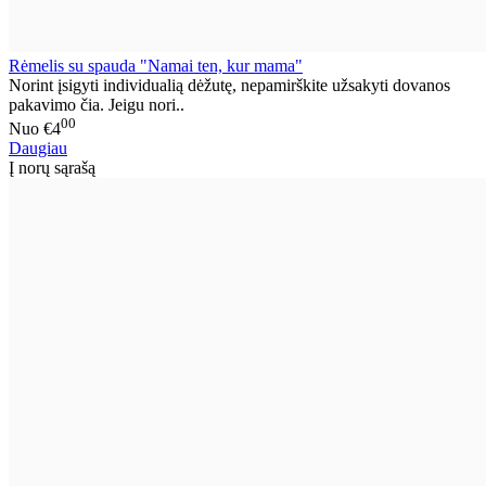
Rėmelis su spauda "Namai ten, kur mama"
Norint įsigyti individualią dėžutę, nepamirškite užsakyti dovanos
pakavimo čia. Jeigu nori..
00
Nuo
€4
Daugiau
Į norų sąrašą