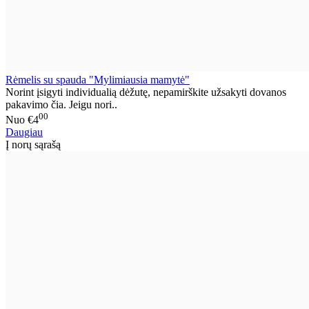
Rėmelis su spauda "Mylimiausia mamytė"
Norint įsigyti individualią dėžutę, nepamirškite užsakyti dovanos
pakavimo čia. Jeigu nori..
00
Nuo
€4
Daugiau
Į norų sąrašą