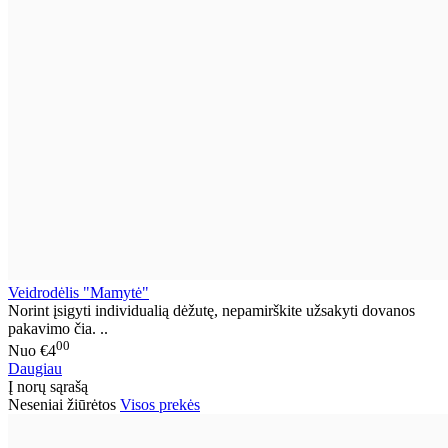
Veidrodėlis "Mamytė"
Norint įsigyti individualią dėžutę, nepamirškite užsakyti dovanos
pakavimo čia. ..
00
Nuo
€4
Daugiau
Į norų sąrašą
Neseniai žiūrėtos
Visos prekės