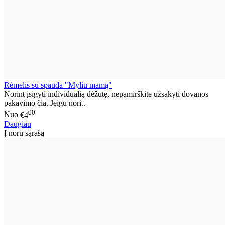
Rėmelis su spauda "Myliu mamą"
Norint įsigyti individualią dėžutę, nepamirškite užsakyti dovanos
pakavimo čia. Jeigu nori..
00
Nuo
€4
Daugiau
Į norų sąrašą