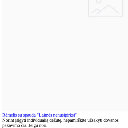
Rėmelis su spauda "Laimės nenusipirksi"
Norint įsigyti individualią dėžutę, nepamirškite užsakyti dovanos
pakavimo čia. Jeigu nori..