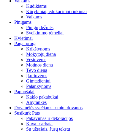
Vaikams
Kūdikiams
Kūrybiniai, edukaciniai rinkiniai
Vaikams
Pinigams
Pinigų dėžutės
Sveikinimo rėmeliai
Kvietimai
Pagal progą
Krikštynoms
Mokytojų diena
Vestuvėms
Motinos diena
Tėvo diena
Įkurtuvėms
Gimtadieniui
Palankynoms
Papuošalai
Kaklo pakabukai
Apyrankės
Dovanėlės svečiams ir mini dovanos
Susikurk Pats
Pakavimas ir dekoracijos
Kava ir arbata
Su užrašais, Jūsų tekstu