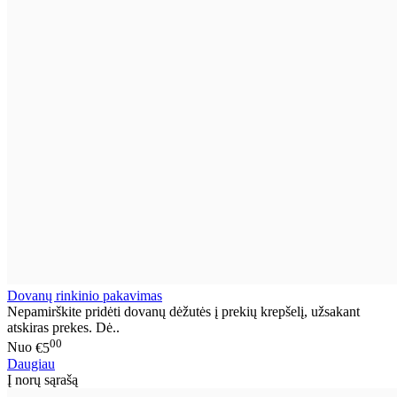
Dovanų rinkinio pakavimas
Nepamirškite pridėti dovanų dėžutės į prekių krepšelį, užsakant
atskiras prekes. Dė..
00
Nuo
€5
Daugiau
Į norų sąrašą