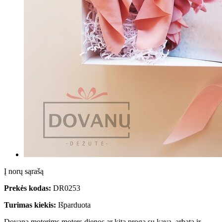
Į norų sąrašą
Prekės kodas:
DR0253
Turimas kiekis:
Išparduota
Dovana moterims moters dienos ar kita proga su kava, arbata ir