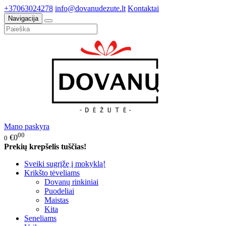
+37063024278
info@dovanudezute.lt
Kontaktai
Navigacija
Mano paskyra
00
€0
0
Prekių krepšelis tuščias!
Sveiki sugrįžę į mokyklą!
Krikšto tėveliams
Dovanų rinkiniai
Puodeliai
Maistas
Kita
Seneliams