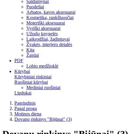
Saldumynai
Puodeliai
Arbatos, kavos aksesuarai
Kosmetika, rankšluosčiai
Moteriški aksesuarai
Vyriški aksesuarai
Užrašų knygelės
Laikrodžiai, žadintuvai
Žvakės, interjero detalės
Kita
Žaislai
PDF
Lobio medžioklė
Kūrybai
Kūrybiniai rinkiniai
Ruošiniai kūrybai
Mediniai ruošiniai
Lipdukai
Pagrindinis
Pagal progą
Motinos diena
Dovanų rinkinys "Bijūnai" (3)
Dovanų rinkinys "Bijūnai" (3)