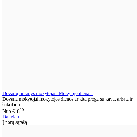
Dovanų rinkinys mokytojai "Mokytojo dienai"
Dovana mokytojai mokytojos dienos ar kita proga su kava, arbata ir
šokoladu. ..
00
Nuo
€18
Daugiau
Į norų sąrašą