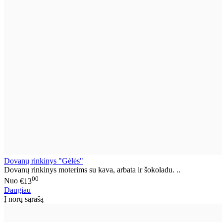
Dovanų rinkinys "Gėlės"
Dovanų rinkinys moterims su kava, arbata ir šokoladu. ..
00
Nuo
€13
Daugiau
Į norų sąrašą