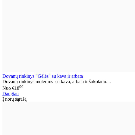
Dovanų rinkinys "Gėlės" su kava ir arbata
Dovanų rinkinys moterims su kava, arbata ir šokoladu. ..
00
Nuo
€18
Daugiau
Į norų sąrašą