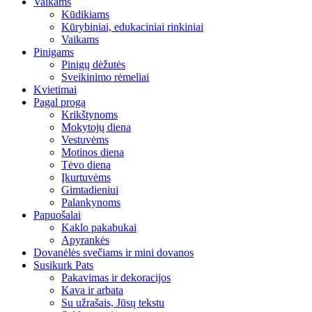
Vaikams
Kūdikiams
Kūrybiniai, edukaciniai rinkiniai
Vaikams
Pinigams
Pinigų dėžutės
Sveikinimo rėmeliai
Kvietimai
Pagal progą
Krikštynoms
Mokytojų diena
Vestuvėms
Motinos diena
Tėvo diena
Įkurtuvėms
Gimtadieniui
Palankynoms
Papuošalai
Kaklo pakabukai
Apyrankės
Dovanėlės svečiams ir mini dovanos
Susikurk Pats
Pakavimas ir dekoracijos
Kava ir arbata
Su užrašais, Jūsų tekstu