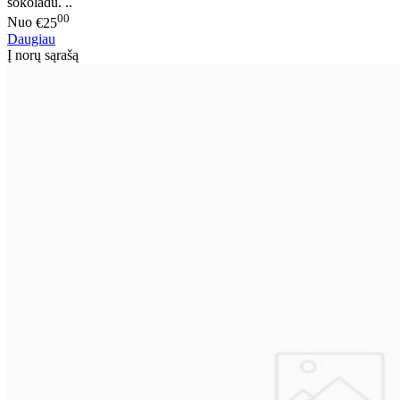
šokoladu. ..
00
Nuo
€25
Daugiau
Į norų sąrašą