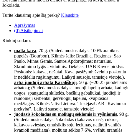
šokoladu.
Turite klausimų apie šią prekę?
Klauskite
Aprašymas
(0) Atsiliepimai
Rinkinį sudaro:
malta kava
, 70 g. (Sudedamosios dalys: 100% arabikos
pupelės (Bourbon). Kilmės šalis: Brazilija. Regionas: Sao
Paulo, Minas Gerais, Santos Apdorojimas: natūralus.
Skrudinimo lygis - vidutinis. Tiekėjas: UAB Kavos pirklys.
Poskonis: kakava, riešutai. Kava pasižymi: švelniu poskoniu
ir nedideliu rūgštingumu. Laikyti sausoje, tamsioje vietoje.),
arba
juodoji arbata Karališkoji
, 50 g. (~20-25 puodeliams
arbatos); (Sudedamosios dalys: Juodoji lapelių arbata, kadugių
uogos, spanguolių skiltelės, braškių gabaliukai, juodieji ir
raudonieji serbentai, gervuogių lapeliai, kvapiosios
medžiagos. Kilmės šalis: Lietuva. Tiekėjas:UAB "Kavinuko
prekyba". Laikyti sausoje, tamsioje vietoje)
juodasis šokoladas su moliūgų sėklomis ir vyšniomis
, 90 g.
(Sudedamosios dalys: šokoladas (kakavos masė, cukrus,
kakavos sviestas, emulsiklis
sojų
lecitinas, natūrali vanilės
kvapioji medžiaga), moliūgų sėklos 7,6%, vyšnių granulės