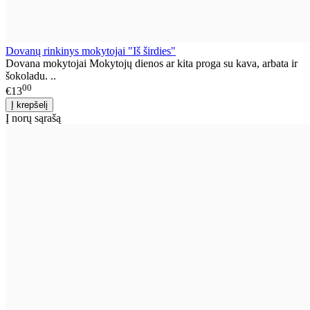
Dovanų rinkinys mokytojai "Iš širdies"
Dovana mokytojai Mokytojų dienos ar kita proga su kava, arbata ir
šokoladu. ..
00
€13
Į norų sąrašą