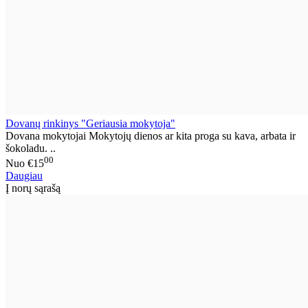
Dovanų rinkinys "Geriausia mokytoja"
Dovana mokytojai Mokytojų dienos ar kita proga su kava, arbata ir
šokoladu. ..
00
Nuo
€15
Daugiau
Į norų sąrašą