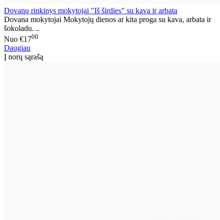
Dovanų rinkinys mokytojai "Iš širdies" su kava ir arbata
Dovana mokytojai Mokytojų dienos ar kita proga su kava, arbata ir
šokoladu. ..
00
Nuo
€17
Daugiau
Į norų sąrašą