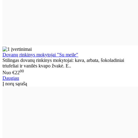
Dovanų rinkinys mokytojai "Su meile"
Stilingas dovanų rinkinys mokytojai: kava, arbata, šokoladiniai
triufeliai ir vanilės kvapo žvakė. E..
00
Nuo
€22
Daugiau
Į norų sąrašą