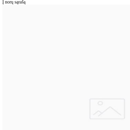
Į norų sąrašą