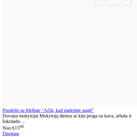
Puodelis su lėkštute "Ačiū, kad padedate augti"
Dovana mokytojai Mokytojų dienos ar kita proga su kava, arbata ir
šokoladu. ..
00
Nuo
€15
Daugiau