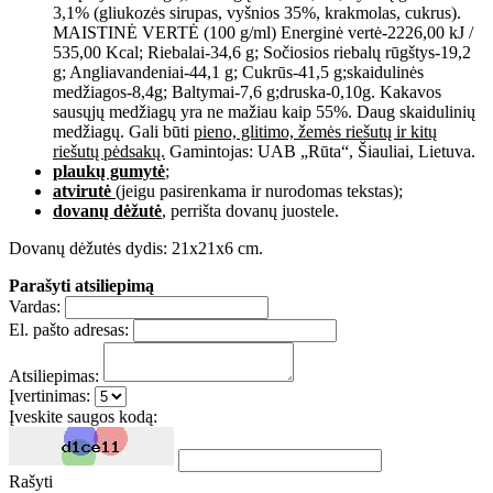
3,1% (gliukozės sirupas, vyšnios 35%, krakmolas, cukrus).
MAISTINĖ VERTĖ (100 g/ml) Energinė vertė-2226,00 kJ /
535,00 Kcal; Riebalai-34,6 g; Sočiosios riebalų rūgštys-19,2
g; Angliavandeniai-44,1 g; Cukrūs-41,5 g;skaidulinės
medžiagos-8,4g; Baltymai-7,6 g;druska-0,10g. Kakavos
sausųjų medžiagų yra ne mažiau kaip 55%. Daug skaidulinių
medžiagų. Gali būti
pieno, glitimo, žemės riešutų ir kitų
riešutų pėdsakų.
Gamintojas: UAB „Rūta“, Šiauliai, Lietuva.
plaukų gumytė
;
atvirutė
(jeigu pasirenkama ir nurodomas tekstas);
dovanų dėžutė
, perrišta dovanų juostele.
Dovanų dėžutės dydis: 21x21x6 cm.
Parašyti atsiliepimą
Vardas:
El. pašto adresas:
Atsiliepimas:
Įvertinimas:
Įveskite saugos kodą:
Rašyti