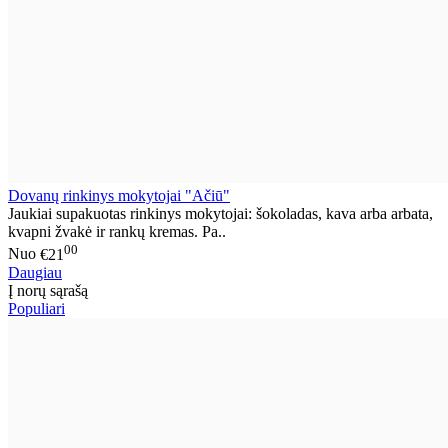
Dovanų rinkinys mokytojai "Ačiū"
Jaukiai supakuotas rinkinys mokytojai: šokoladas, kava arba arbata,
kvapni žvakė ir rankų kremas. Pa..
00
Nuo
€21
Daugiau
Į norų sąrašą
Populiari