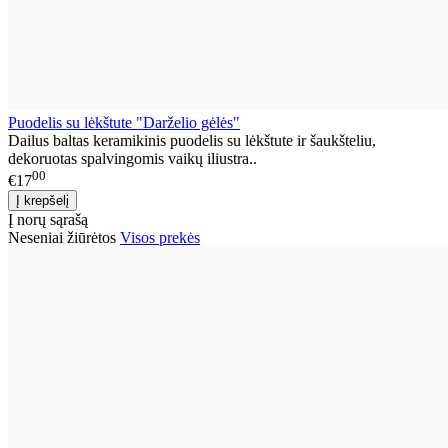
Puodelis su lėkštute "Darželio gėlės"
Dailus baltas keramikinis puodelis su lėkštute ir šaukšteliu,
dekoruotas spalvingomis vaikų iliustra..
00
€17
Į norų sąrašą
Neseniai žiūrėtos
Visos prekės