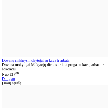
Dovanų rinkinys mokytojai su kava ir arbata
Dovana mokytojai Mokytojų dienos ar kita proga su kava, arbata ir
šokoladu. ..
00
Nuo
€17
Daugiau
Į norų sąrašą