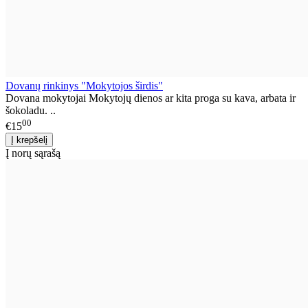
Dovanų rinkinys "Mokytojos širdis"
Dovana mokytojai Mokytojų dienos ar kita proga su kava, arbata ir
šokoladu. ..
00
€15
Į norų sąrašą