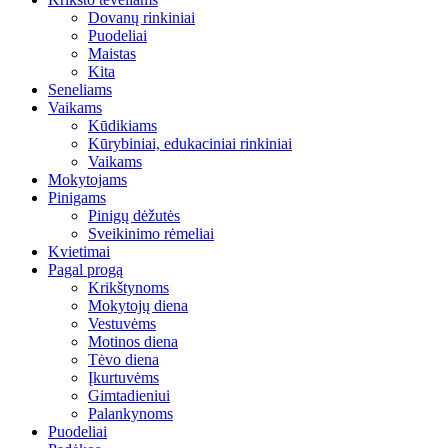
Dovanų rinkiniai
Puodeliai
Maistas
Kita
Seneliams
Vaikams
Kūdikiams
Kūrybiniai, edukaciniai rinkiniai
Vaikams
Mokytojams
Pinigams
Pinigų dėžutės
Sveikinimo rėmeliai
Kvietimai
Pagal progą
Krikštynoms
Mokytojų diena
Vestuvėms
Motinos diena
Tėvo diena
Įkurtuvėms
Gimtadieniui
Palankynoms
Puodeliai