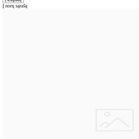
Į norų sąrašą