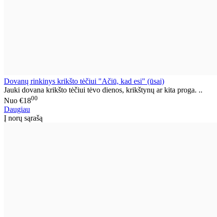
Dovanų rinkinys krikšto tėčiui "Ačiū, kad esi" (ūsai)
Jauki dovana krikšto tėčiui tėvo dienos, krikštynų ar kita proga. ..
00
Nuo
€18
Daugiau
Į norų sąrašą