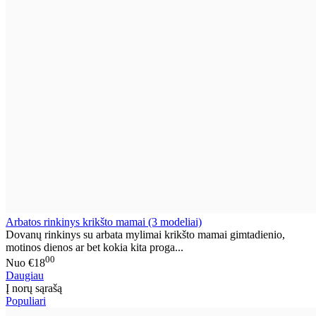
Arbatos rinkinys krikšto mamai (3 modeliai)
Dovanų rinkinys su arbata mylimai krikšto mamai gimtadienio,
motinos dienos ar bet kokia kita proga...
00
Nuo
€18
Daugiau
Į norų sąrašą
Populiari