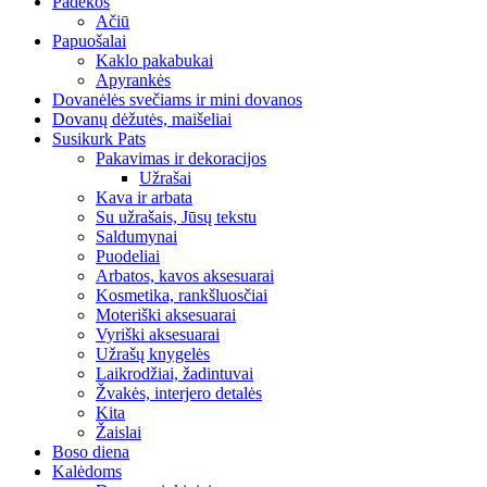
Padėkos
Ačiū
Papuošalai
Kaklo pakabukai
Apyrankės
Dovanėlės svečiams ir mini dovanos
Dovanų dėžutės, maišeliai
Susikurk Pats
Pakavimas ir dekoracijos
Užrašai
Kava ir arbata
Su užrašais, Jūsų tekstu
Saldumynai
Puodeliai
Arbatos, kavos aksesuarai
Kosmetika, rankšluosčiai
Moteriški aksesuarai
Vyriški aksesuarai
Užrašų knygelės
Laikrodžiai, žadintuvai
Žvakės, interjero detalės
Kita
Žaislai
Boso diena
Kalėdoms