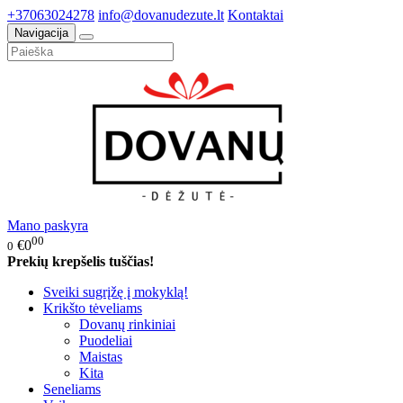
+37063024278
info@dovanudezute.lt
Kontaktai
Navigacija
Mano paskyra
00
€0
0
Prekių krepšelis tuščias!
Sveiki sugrįžę į mokyklą!
Krikšto tėveliams
Dovanų rinkiniai
Puodeliai
Maistas
Kita
Seneliams