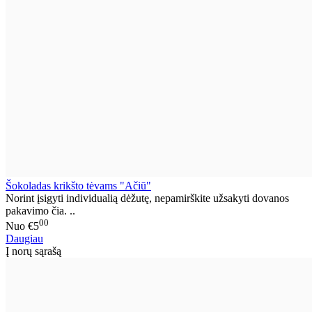
Šokoladas krikšto tėvams "Ačiū"
Norint įsigyti individualią dėžutę, nepamirškite užsakyti dovanos
pakavimo čia. ..
00
Nuo
€5
Daugiau
Į norų sąrašą