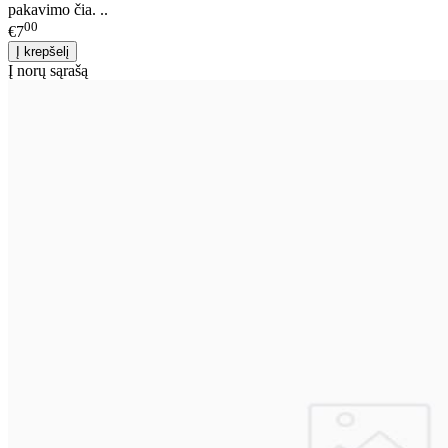
pakavimo čia. ..
00
€7
Į norų sąrašą