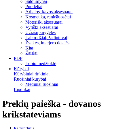
Saldumynai
Puodeliai
Arbatos, kavos aksesuarai
Kosmetika, rankšluosčiai
Moteriški aksesuarai
Vyriški aksesuarai
Užrašų knygelės
Laikrodžiai, žadintuvai
Žvakės, interjero detalės
Kita
Žaislai
PDF
Lobio medžioklė
Kūrybai
Kūrybiniai rinkiniai
Ruošiniai kūrybai
Mediniai ruošiniai
Lipdukai
Prekių paieška - dovanos
krikstateviams
Pagrindinis