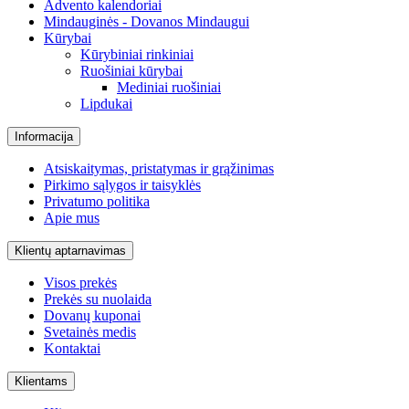
Advento kalendoriai
Mindauginės - Dovanos Mindaugui
Kūrybai
Kūrybiniai rinkiniai
Ruošiniai kūrybai
Mediniai ruošiniai
Lipdukai
Informacija
Atsiskaitymas, pristatymas ir grąžinimas
Pirkimo sąlygos ir taisyklės
Privatumo politika
Apie mus
Klientų aptarnavimas
Visos prekės
Prekės su nuolaida
Dovanų kuponai
Svetainės medis
Kontaktai
Klientams