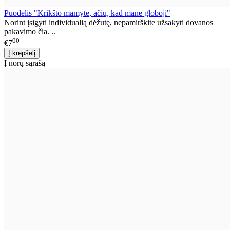
Puodelis "Krikšto mamyte, ačiū, kad mane globoji"
Norint įsigyti individualią dėžutę, nepamirškite užsakyti dovanos
pakavimo čia. ..
00
€7
Į norų sąrašą