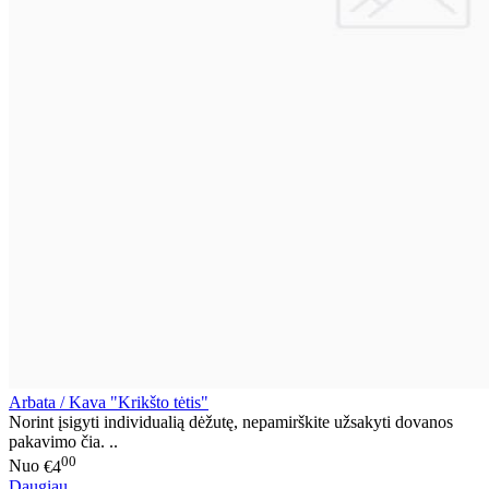
Arbata / Kava "Krikšto tėtis"
Norint įsigyti individualią dėžutę, nepamirškite užsakyti dovanos
pakavimo čia. ..
00
Nuo
€4
Daugiau