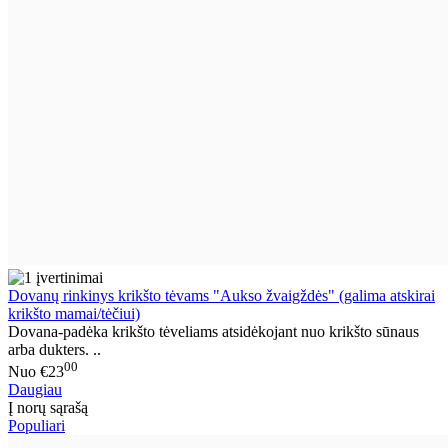
Dovanų rinkinys krikšto tėvams "Aukso žvaigždės" (galima atskirai
krikšto mamai/tėčiui)
Dovana-padėka krikšto tėveliams atsidėkojant nuo krikšto sūnaus
arba dukters. ..
00
Nuo
€23
Daugiau
Į norų sąrašą
Populiari