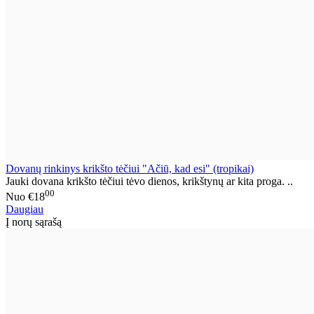
Dovanų rinkinys krikšto tėčiui "Ačiū, kad esi" (tropikai)
Jauki dovana krikšto tėčiui tėvo dienos, krikštynų ar kita proga. ..
00
Nuo
€18
Daugiau
Į norų sąrašą