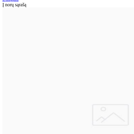
Į norų sąrašą