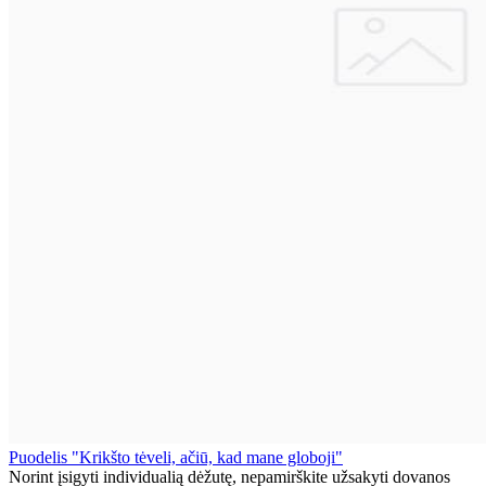
Puodelis "Krikšto tėveli, ačiū, kad mane globoji"
Norint įsigyti individualią dėžutę, nepamirškite užsakyti dovanos