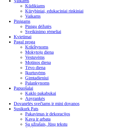
Vaikams
Kūdikiams
Kūrybiniai, edukaciniai rinkiniai
Vaikams
Pinigams
Pinigų dėžutės
Sveikinimo rėmeliai
Kvietimai
Pagal progą
Krikštynoms
Mokytojų diena
Vestuvėms
Motinos diena
Tėvo diena
Įkurtuvėms
Gimtadieniui
Palankynoms
Papuošalai
Kaklo pakabukai
Apyrankės
Dovanėlės svečiams ir mini dovanos
Susikurk Pats
Pakavimas ir dekoracijos
Kava ir arbata
Su užrašais, Jūsų tekstu