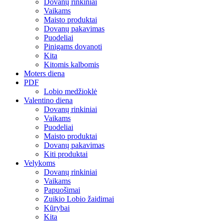
Dovanų rinkiniai
Vaikams
Maisto produktai
Dovanų pakavimas
Puodeliai
Pinigams dovanoti
Kita
Kitomis kalbomis
Moters diena
PDF
Lobio medžioklė
Valentino diena
Dovanų rinkiniai
Vaikams
Puodeliai
Maisto produktai
Dovanų pakavimas
Kiti produktai
Velykoms
Dovanų rinkiniai
Vaikams
Papuošimai
Zuikio Lobio žaidimai
Kūrybai
Kita