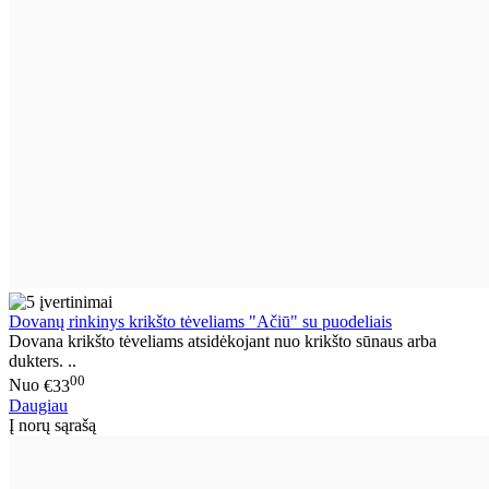
Dovanų rinkinys krikšto tėveliams "Ačiū" su puodeliais
Dovana krikšto tėveliams atsidėkojant nuo krikšto sūnaus arba
dukters. ..
00
Nuo
€33
Daugiau
Į norų sąrašą