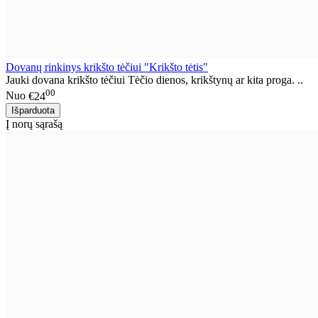
Dovanų rinkinys krikšto tėčiui "Krikšto tėtis"
Jauki dovana krikšto tėčiui Tėčio dienos, krikštynų ar kita proga. ..
00
Nuo
€24
Į norų sąrašą