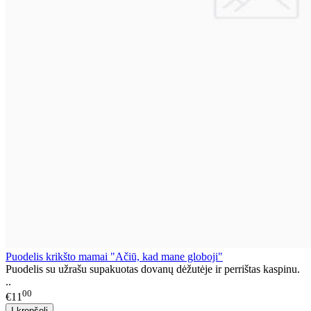
Puodelis krikšto mamai "Ačiū, kad mane globoji"
Puodelis su užrašu supakuotas dovanų dėžutėje ir perrištas kaspinu.
..
00
€11