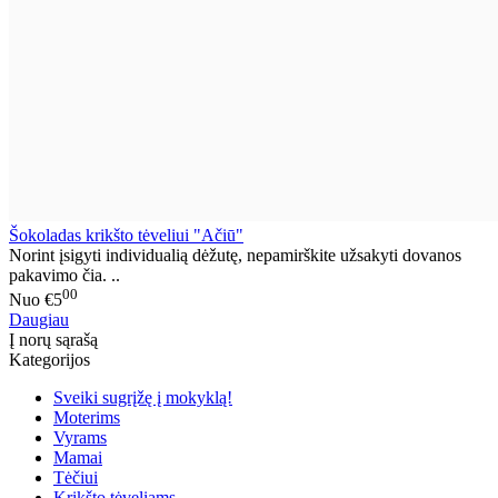
Šokoladas krikšto tėveliui "Ačiū"
Norint įsigyti individualią dėžutę, nepamirškite užsakyti dovanos
pakavimo čia. ..
00
Nuo
€5
Daugiau
Į norų sąrašą
Kategorijos
Sveiki sugrįžę į mokyklą!
Moterims
Vyrams
Mamai
Tėčiui
Krikšto tėveliams