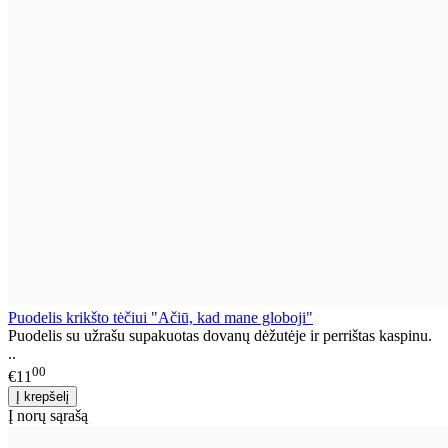
Puodelis krikšto tėčiui "Ačiū, kad mane globoji"
Puodelis su užrašu supakuotas dovanų dėžutėje ir perrištas kaspinu.
..
00
€11
Į norų sąrašą