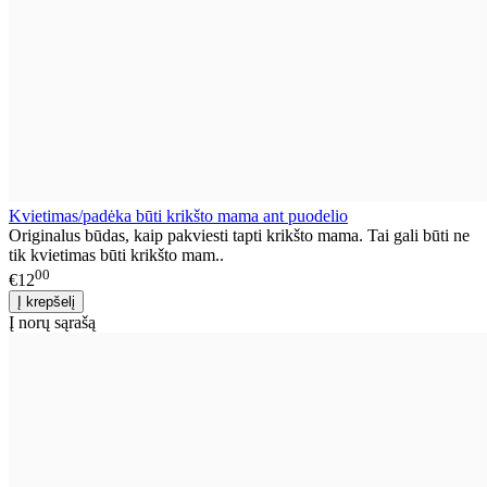
Kvietimas/padėka būti krikšto mama ant puodelio
Originalus būdas, kaip pakviesti tapti krikšto mama. Tai gali būti ne
tik kvietimas būti krikšto mam..
00
€12
Į norų sąrašą