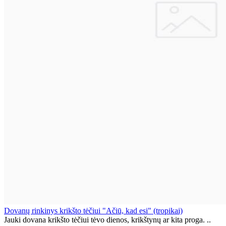
Dovanų rinkinys krikšto tėčiui "Ačiū, kad esi" (tropikai)
Jauki dovana krikšto tėčiui tėvo dienos, krikštynų ar kita proga. ..