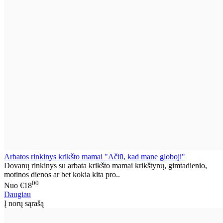
Arbatos rinkinys krikšto mamai "Ačiū, kad mane globoji"
Dovanų rinkinys su arbata krikšto mamai krikštynų, gimtadienio,
motinos dienos ar bet kokia kita pro..
00
Nuo
€18
Daugiau
Į norų sąrašą