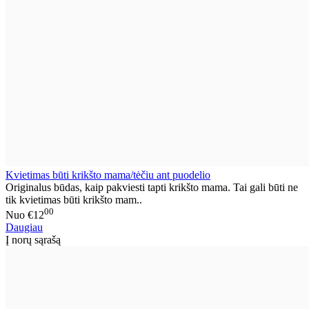
Kvietimas būti krikšto mama/tėčiu ant puodelio
Originalus būdas, kaip pakviesti tapti krikšto mama. Tai gali būti ne
tik kvietimas būti krikšto mam..
00
Nuo
€12
Daugiau
Į norų sąrašą