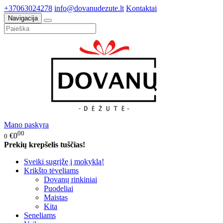
+37063024278
info@dovanudezute.lt
Kontaktai
Navigacija
Mano paskyra
00
€0
0
Prekių krepšelis tuščias!
Sveiki sugrįžę į mokyklą!
Krikšto tėveliams
Dovanų rinkiniai
Puodeliai
Maistas
Kita
Seneliams