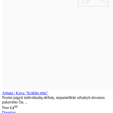
Arbata / Kava "Krikšto tėtis"
Norint įsigyti individualią dėžutę, nepamirškite užsakyti dovanos
pakavimo čia. ..
00
Nuo
€4
Daugiau