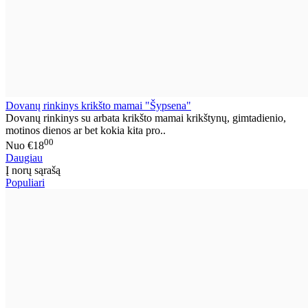
Dovanų rinkinys krikšto mamai "Šypsena"
Dovanų rinkinys su arbata krikšto mamai krikštynų, gimtadienio,
motinos dienos ar bet kokia kita pro..
00
Nuo
€18
Daugiau
Į norų sąrašą
Populiari