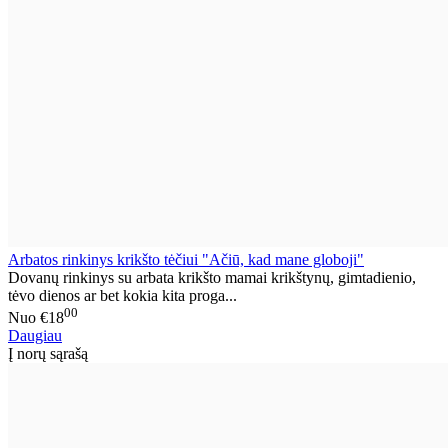
Arbatos rinkinys krikšto tėčiui "Ačiū, kad mane globoji"
Dovanų rinkinys su arbata krikšto mamai krikštynų, gimtadienio,
tėvo dienos ar bet kokia kita proga...
00
Nuo
€18
Daugiau
Į norų sąrašą