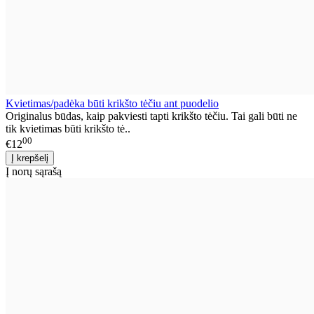
Kvietimas/padėka būti krikšto tėčiu ant puodelio
Originalus būdas, kaip pakviesti tapti krikšto tėčiu. Tai gali būti ne
tik kvietimas būti krikšto tė..
00
€12
Į norų sąrašą