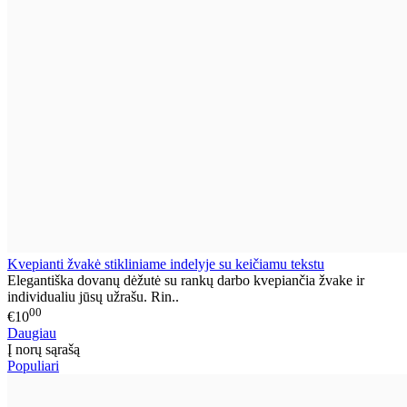
Kvepianti žvakė stikliniame indelyje su keičiamu tekstu
Elegantiška dovanų dėžutė su rankų darbo kvepiančia žvake ir
individualiu jūsų užrašu. Rin..
00
€10
Daugiau
Į norų sąrašą
Populiari