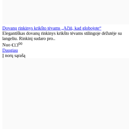
Dovanų rinkinys krikšto tėvams „Ačiū, kad globojote“
Elegantiškas dovanų rinkinys krikšto tėvams stilingoje dėžutėje su
langeliu. Rinkinį sudaro pro..
00
Nuo
€13
Daugiau
Į norų sąrašą