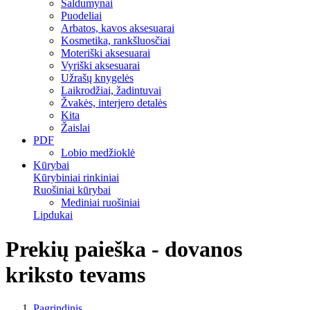
Saldumynai
Puodeliai
Arbatos, kavos aksesuarai
Kosmetika, rankšluosčiai
Moteriški aksesuarai
Vyriški aksesuarai
Užrašų knygelės
Laikrodžiai, žadintuvai
Žvakės, interjero detalės
Kita
Žaislai
PDF
Lobio medžioklė
Kūrybai
Kūrybiniai rinkiniai
Ruošiniai kūrybai
Mediniai ruošiniai
Lipdukai
Prekių paieška - dovanos
kriksto tevams
Pagrindinis