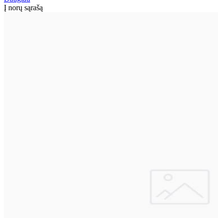
Į norų sąrašą