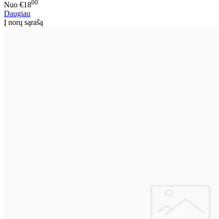
00
Nuo
€18
Daugiau
Į norų sąrašą