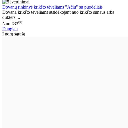
Dovanų rinkinys krikšto tėveliams "Ačiū" su puodeliais
Dovana krikšto tėveliams atsidėkojant nuo krikšto sūnaus arba
dukters. ..
00
Nuo
€33
Daugiau
Į norų sąrašą