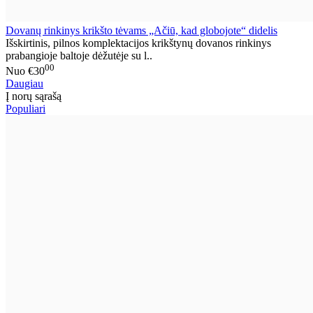
Dovanų rinkinys krikšto tėvams „Ačiū, kad globojote“ didelis
Išskirtinis, pilnos komplektacijos krikštynų dovanos rinkinys
prabangioje baltoje dėžutėje su l..
00
Nuo
€30
Daugiau
Į norų sąrašą
Populiari