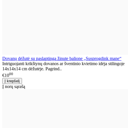
Dovanų dėžutė su paslaptinga žinute balione „Susprogdink mane“
Intriguojanti krikštynų dovanos ar šventinio kvietimo idėja stilingoje
14x14x14 cm dėžutėje. Pagrind..
00
€10
Į norų sąrašą