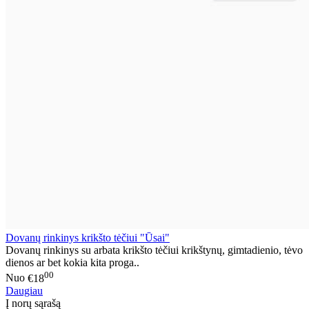
Dovanų rinkinys krikšto tėčiui "Ūsai"
Dovanų rinkinys su arbata krikšto tėčiui krikštynų, gimtadienio, tėvo
dienos ar bet kokia kita proga..
00
Nuo
€18
Daugiau
Į norų sąrašą