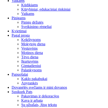
Vaikams
Kūdikiams
Kūrybiniai, edukaciniai rinkiniai
Vaikams
Pinigams
Pinigų dėžutės
Sveikinimo rėmeliai
Kvietimai
Pagal progą
Krikštynoms
Mokytojų diena
Vestuvėms
Motinos diena
Tėvo diena
Įkurtuvėms
Gimtadieniui
Palankynoms
Papuošalai
Kaklo pakabukai
Apyrankės
Dovanėlės svečiams ir mini dovanos
Susikurk Pats
Pakavimas ir dekoracijos
Kava ir arbata
Su užrašais, Jūsų tekstu