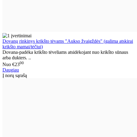
Dovanų rinkinys krikšto tėvams "Aukso žvaigždės" (galima atskirai
krikšto mamai/tėčiui)
Dovana-padėka krikšto tėveliams atsidėkojant nuo krikšto sūnaus
arba dukters. ..
00
Nuo
€23
Daugiau
Į norų sąrašą