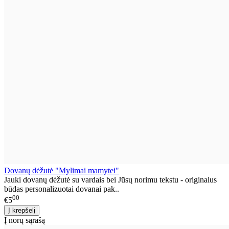
Dovanų dėžutė "Mylimai mamytei"
Jauki dovanų dėžutė su vardais bei Jūsų norimu tekstu - originalus
būdas personalizuotai dovanai pak..
00
€5
Į norų sąrašą