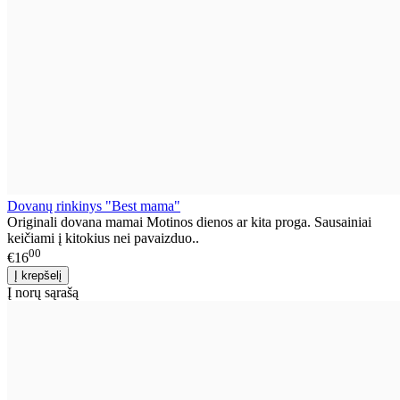
Dovanų rinkinys "Best mama"
Originali dovana mamai Motinos dienos ar kita proga. Sausainiai
keičiami į kitokius nei pavaizduo..
00
€16
Į norų sąrašą