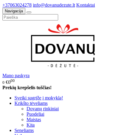
+37063024278
info@dovanudezute.lt
Kontaktai
Navigacija
Mano paskyra
00
€0
0
Prekių krepšelis tuščias!
Sveiki sugrįžę į mokyklą!
Krikšto tėveliams
Dovanų rinkiniai
Puodeliai
Maistas
Kita
Seneliams