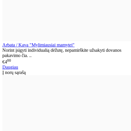
Arbata / Kava "Mylimiausiai mamytei"
Norint įsigyti individualią dėžutę, nepamirškite užsakyti dovanos
pakavimo čia. ..
00
€4
Daugiau
Į norų sąrašą