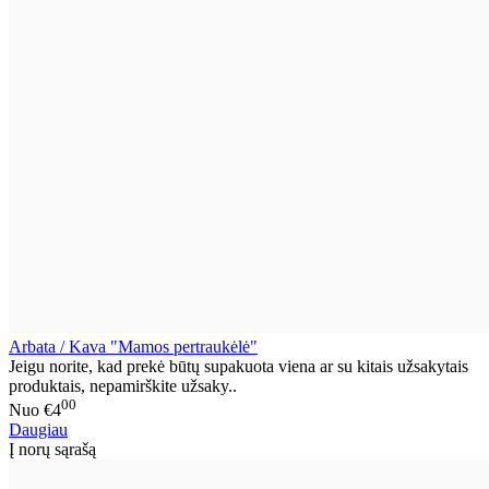
Arbata / Kava "Mamos pertraukėlė"
Jeigu norite, kad prekė būtų supakuota viena ar su kitais užsakytais
produktais, nepamirškite užsaky..
00
Nuo
€4
Daugiau
Į norų sąrašą