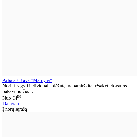
Arbata / Kava "Mamytei"
Norint įsigyti individualią dėžutę, nepamirškite užsakyti dovanos
pakavimo čia. ..
00
Nuo
€4
Daugiau
Į norų sąrašą