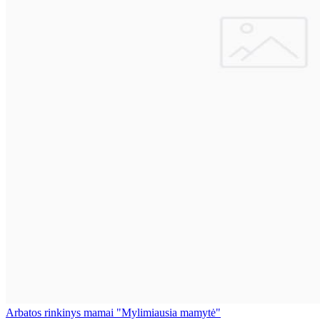
Arbatos rinkinys mamai "Mylimiausia mamytė"