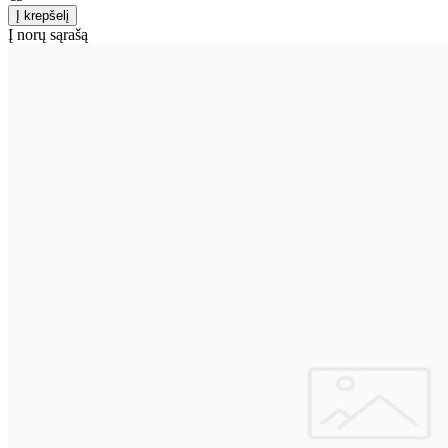
Į norų sąrašą