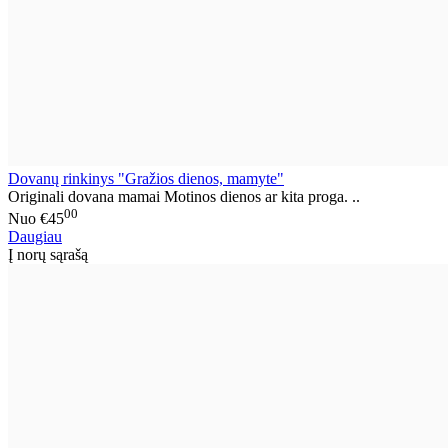
Dovanų rinkinys "Gražios dienos, mamyte"
Originali dovana mamai Motinos dienos ar kita proga. ..
00
Nuo
€45
Daugiau
Į norų sąrašą