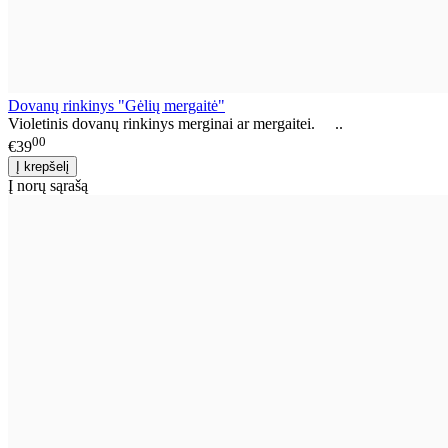
Dovanų rinkinys "Gėlių mergaitė"
Violetinis dovanų rinkinys merginai ar mergaitei. ..
00
€39
Į norų sąrašą