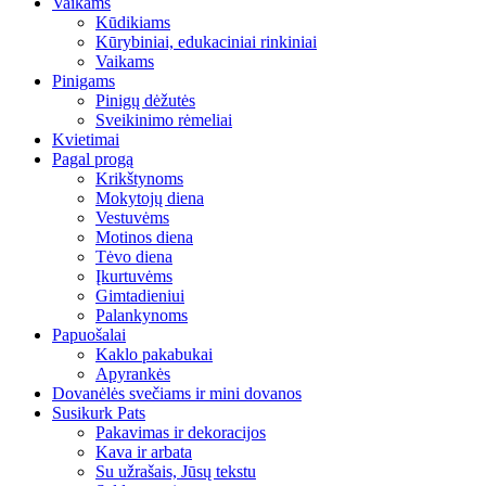
Vaikams
Kūdikiams
Kūrybiniai, edukaciniai rinkiniai
Vaikams
Pinigams
Pinigų dėžutės
Sveikinimo rėmeliai
Kvietimai
Pagal progą
Krikštynoms
Mokytojų diena
Vestuvėms
Motinos diena
Tėvo diena
Įkurtuvėms
Gimtadieniui
Palankynoms
Papuošalai
Kaklo pakabukai
Apyrankės
Dovanėlės svečiams ir mini dovanos
Susikurk Pats
Pakavimas ir dekoracijos
Kava ir arbata
Su užrašais, Jūsų tekstu