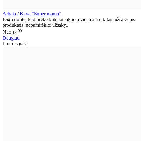
Arbata / Kava "Super mama"
Jeigu norite, kad prekė būtų supakuota viena ar su kitais užsakytais
produktais, nepamirškite užsaky..
00
Nuo
€4
Daugiau
Į norų sąrašą