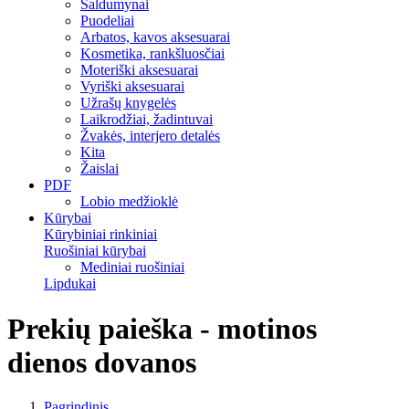
Saldumynai
Puodeliai
Arbatos, kavos aksesuarai
Kosmetika, rankšluosčiai
Moteriški aksesuarai
Vyriški aksesuarai
Užrašų knygelės
Laikrodžiai, žadintuvai
Žvakės, interjero detalės
Kita
Žaislai
PDF
Lobio medžioklė
Kūrybai
Kūrybiniai rinkiniai
Ruošiniai kūrybai
Mediniai ruošiniai
Lipdukai
Prekių paieška - motinos
dienos dovanos
Pagrindinis