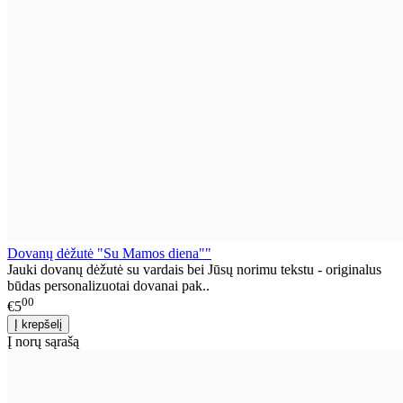
Dovanų dėžutė "Su Mamos diena""
Jauki dovanų dėžutė su vardais bei Jūsų norimu tekstu - originalus
būdas personalizuotai dovanai pak..
00
€5
Į norų sąrašą