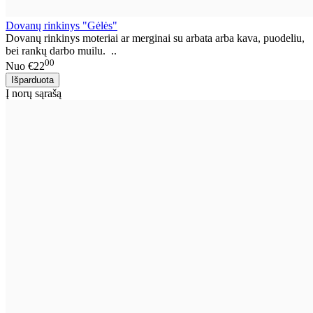
Dovanų rinkinys "Gėlės"
Dovanų rinkinys moteriai ar merginai su arbata arba kava, puodeliu,
bei rankų darbo muilu. ..
00
Nuo
€22
Į norų sąrašą