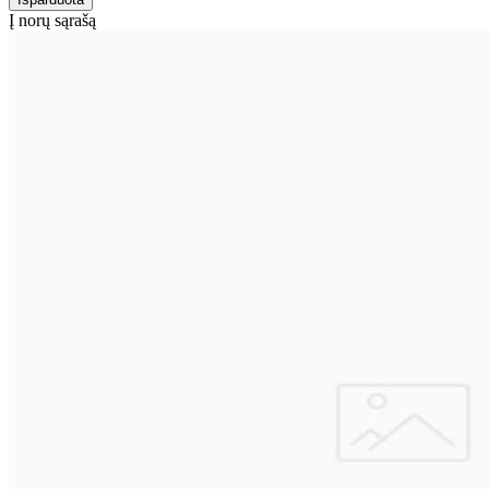
Į norų sąrašą