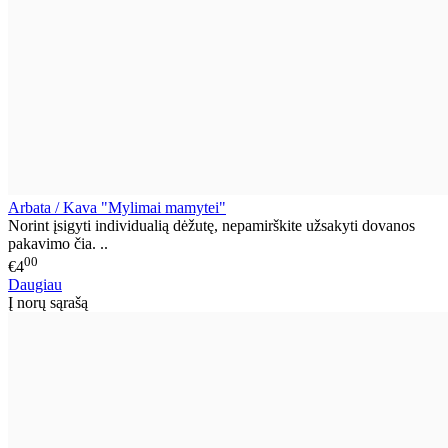
Arbata / Kava "Mylimai mamytei"
Norint įsigyti individualią dėžutę, nepamirškite užsakyti dovanos
pakavimo čia. ..
00
€4
Daugiau
Į norų sąrašą