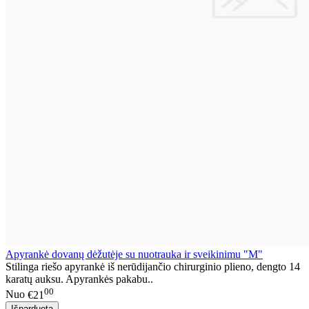
Apyrankė dovanų dėžutėje su nuotrauka ir sveikinimu "M"
Stilinga riešo apyrankė iš nerūdijančio chirurginio plieno, dengto 14
karatų auksu. Apyrankės pakabu..
00
Nuo
€21