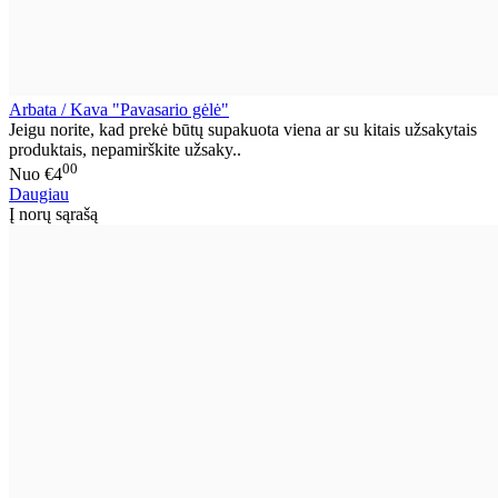
Arbata / Kava "Pavasario gėlė"
Jeigu norite, kad prekė būtų supakuota viena ar su kitais užsakytais
produktais, nepamirškite užsaky..
00
Nuo
€4
Daugiau
Į norų sąrašą