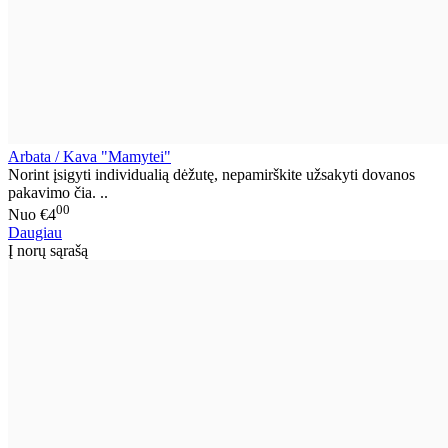
Arbata / Kava "Mamytei"
Norint įsigyti individualią dėžutę, nepamirškite užsakyti dovanos
pakavimo čia. ..
00
Nuo
€4
Daugiau
Į norų sąrašą