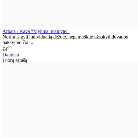
Arbata / Kava "Mylimai mamytei"
Norint įsigyti individualią dėžutę, nepamirškite užsakyti dovanos
pakavimo čia. ..
00
€4
Daugiau
Į norų sąrašą