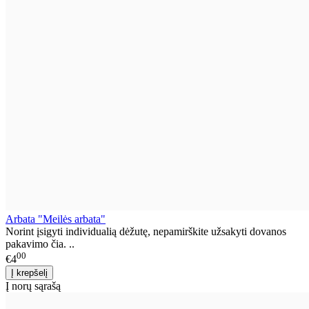
Arbata "Meilės arbata"
Norint įsigyti individualią dėžutę, nepamirškite užsakyti dovanos
pakavimo čia. ..
00
€4
Į norų sąrašą