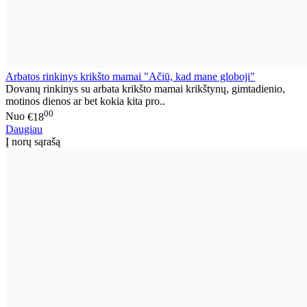
Arbatos rinkinys krikšto mamai "Ačiū, kad mane globoji"
Dovanų rinkinys su arbata krikšto mamai krikštynų, gimtadienio,
motinos dienos ar bet kokia kita pro..
00
Nuo
€18
Daugiau
Į norų sąrašą