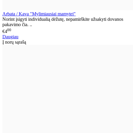
Arbata / Kava "Mylimiausiai mamytei"
Norint įsigyti individualią dėžutę, nepamirškite užsakyti dovanos
pakavimo čia. ..
00
€4
Daugiau
Į norų sąrašą