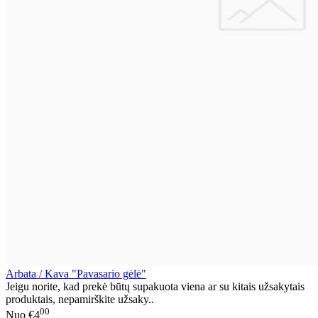
Arbata / Kava "Pavasario gėlė"
Jeigu norite, kad prekė būtų supakuota viena ar su kitais užsakytais
produktais, nepamirškite užsaky..
00
Nuo
€4