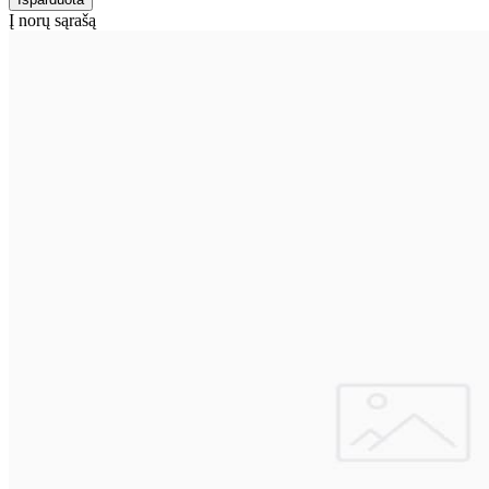
Į norų sąrašą