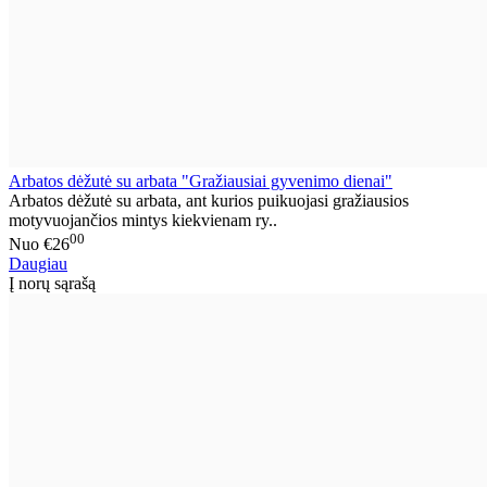
Arbatos dėžutė su arbata "Gražiausiai gyvenimo dienai"
Arbatos dėžutė su arbata, ant kurios puikuojasi gražiausios
motyvuojančios mintys kiekvienam ry..
00
Nuo
€26
Daugiau
Į norų sąrašą