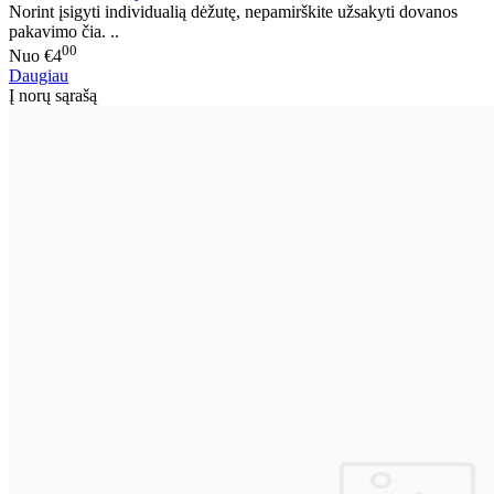
Norint įsigyti individualią dėžutę, nepamirškite užsakyti dovanos
pakavimo čia. ..
00
Nuo
€4
Daugiau
Į norų sąrašą