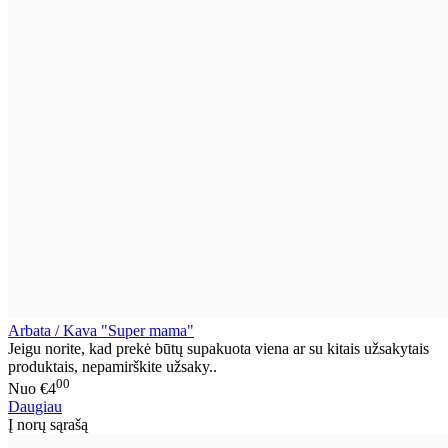
Arbata / Kava "Super mama"
Jeigu norite, kad prekė būtų supakuota viena ar su kitais užsakytais
produktais, nepamirškite užsaky..
00
Nuo
€4
Daugiau
Į norų sąrašą