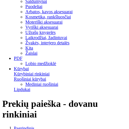
Saldumynai
Puodeliai
Arbatos, kavos aksesuarai
Kosmetika, rankšluosčiai
Moteriški aksesuarai
Vyriški aksesuarai
Užrašų knygelės
Laikrodžiai, žadintuvai
Žvakės, interjero detalės
Kita
Žaislai
PDF
Lobio medžioklė
Kūrybai
Kūrybiniai rinkiniai
Ruošiniai kūrybai
Mediniai ruošiniai
Lipdukai
Prekių paieška - dovanu
rinkiniai
Pagrindinis