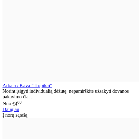
Arbata / Kava "Tropikai"
Norint įsigyti individualią dėžutę, nepamirškite užsakyti dovanos
pakavimo čia. ..
00
Nuo
€4
Daugiau
Į norų sąrašą