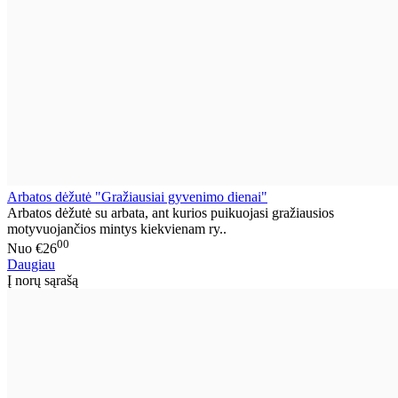
Arbatos dėžutė "Gražiausiai gyvenimo dienai"
Arbatos dėžutė su arbata, ant kurios puikuojasi gražiausios
motyvuojančios mintys kiekvienam ry..
00
Nuo
€26
Daugiau
Į norų sąrašą