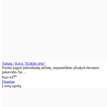
Arbata / Kava "Krikšto tėtis"
Norint įsigyti individualią dėžutę, nepamirškite užsakyti dovanos
pakavimo čia. ..
00
Nuo
€4
Daugiau
Į norų sąrašą