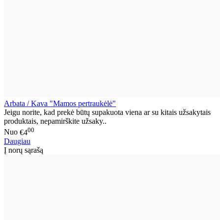
Arbata / Kava "Mamos pertraukėlė"
Jeigu norite, kad prekė būtų supakuota viena ar su kitais užsakytais
produktais, nepamirškite užsaky..
00
Nuo
€4
Daugiau
Į norų sąrašą