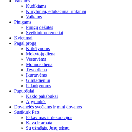
Vaikams
Kūdikiams
Kūrybiniai, edukaciniai rinkiniai
Vaikams
Pinigams
Pinigų dėžutės
Sveikinimo rėmeliai
Kvietimai
Pagal progą
Krikštynoms
Mokytojų diena
Vestuvėms
Motinos diena
Tėvo diena
Įkurtuvėms
Gimtadieniui
Palankynoms
Papuošalai
Kaklo pakabukai
Apyrankės
Dovanėlės svečiams ir mini dovanos
Susikurk Pats
Pakavimas ir dekoracijos
Kava ir arbata
Su užrašais, Jūsų tekstu