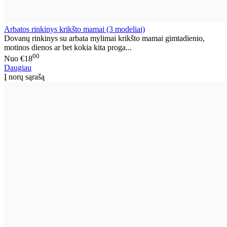
Arbatos rinkinys krikšto mamai (3 modeliai)
Dovanų rinkinys su arbata mylimai krikšto mamai gimtadienio,
motinos dienos ar bet kokia kita proga...
00
Nuo
€18
Daugiau
Į norų sąrašą