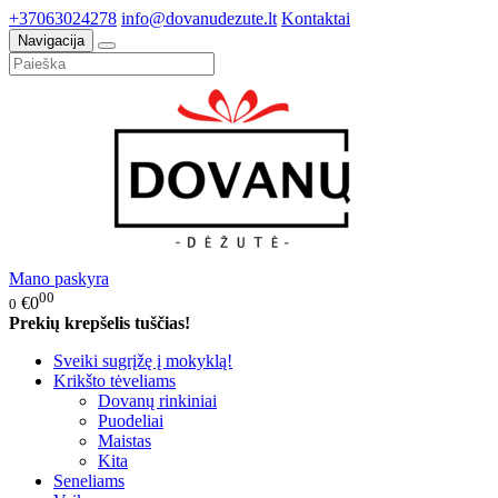
+37063024278
info@dovanudezute.lt
Kontaktai
Navigacija
Mano paskyra
00
€0
0
Prekių krepšelis tuščias!
Sveiki sugrįžę į mokyklą!
Krikšto tėveliams
Dovanų rinkiniai
Puodeliai
Maistas
Kita
Seneliams