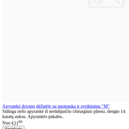
Apyrankė dovanų dėžutėje su nuotrauka ir sveikinimu "M"
Stilinga riešo apyrankė iš nerūdijančio chirurginio plieno, dengto 14
karatų auksu. Apyrankės pakabu..
00
Nuo
€21